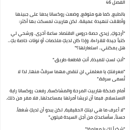
الفصل 46
​بالطبع، كما هو متوقع، وضعت روكسانا يدها على جبينها
وأطلقت تنهيدة عميقة. لكن هارييت تمسكت بها أكثر:
​"أرجوكِ، زيدي حصة دروس الاقتصاد ساعة أخرى. ورشحي لي
كتباً جيدة للقراءة. وإذا كان لديكِ ملخصات أو نوتات خاصة بكِ..
هل يمكنني.. استعارتها؟"
"أنتِ لستِ تلميذة، أنتِ قاطعة طريق."
"معرفتكِ يا معلمتي لن تنقص مهما سرقتُ منها، لذا لا
تُسمى سرقة."
​أمام ضحكة هارييت المرحة والمشاكسة، رفعت روكسانا راية
الاستسلام. فبما أن تريشا أمرتها بمساعدتها، فلا مفر من ذلك.
​"لا أعرف ما هي نيتكِ الحقيقية، لكن يبدو أن لديكِ شغفاً.
حسناً، سأساعدكِ من أجل السيدة فيلون."
"شكراً لكِ يا معلمة!"