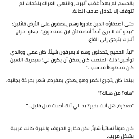
بالحسد، لم يهدأ غضب ألبرت، وانتهى العراك بلكمات لم
تتوقف إلا بتدخل صاحب الحانة.
حتى أصدقاؤه الذين غادروا وهم يبصقون على الأرض قائلين:
"يبدو أنه لا يرى أحداً أمامه لأن ابن عمه دوق"، جعلوا مزاج
ألبرت يتردى إلى القاع.
​"تباً. الجميع يتحدثون وهم لا يعرفون شيئاً. كان عمي ووالدي
توأمين! ذلك المنصب كان يمكن أن يكون لي! سيدريك اللعين
كان محظوظاً فحسب..."
​بينما كان يتجرع الخمر وهو يهذي بمفرده، شعر بحركة بجانبه.
​"هاه؟ من هناك؟"
"معذرة، هل أنت بخير؟ بدا لي أنك أصبت قبل قليل..."
​كان صوتاً نسائياً شاباً، لكن مخارج الحروف والنبرة كانت غريبة
بشكل مريب.