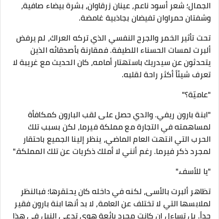
الجمال؛ شعر أسود ناعم، عينان زرقاوان، بشرة بيضاء صافية،
وشفتان حمراوان تفيضان بجاذبية غامضة.
تحت تأثير الخمر والجرح النفسي الذي تركه العراك، لم يرفض
ألبرت لمسات الحسناء اللطيفة. فمقارنة بأصدقائه الذين
يتحدثون عن سيدريك باستهتار أمامه، كان الحديث مع غريبة لا
تعرف شيئاً أكثر راحة لقلبه.
​"عاميّة؟"
"ابنة بارون ريفي. والدي حصل على لقب البارون كمكافأة
لمساهمته في التجارة مع مملكة فيرما، لكن بسبب تلك
الحرب التي انتهت العام الماضي، ينظر إلينا الجميع باحتقار
لمجرد ذكر فيرما. رغم أنني لا أملك ذكريات عن تلك المملكة."
"يا للأسف."
تظاهر ألبرت بالأسى، لكنه في داخله كان يحتقرها؛ فبالنظر
لملابسها التي لا تختلف عن العامة، لا بد أنها ابنة بارون فقير
جداً. بل تساءل إن كانت مجرد بائعة هوى تدعي النبل في هذا