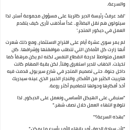
والسرعة.
​'لقد عرفتُ رئيسة الدير كاترينا على مسؤول مجموعة أستر، لذا
سيتولون هم نقل البضائع.. غداً سأذهب لأرى كيف يتقدم
العمل في ديكور المتجر.'
​لم يمر سوى عشرة أيام على اقتراح الاستثمار، ومع ذلك شعرت
أنها زارت كل الأماكن التي تتطلب موافقتها وإشرافها. كان
العمل متواصلاً لدرجة انقطاع النفس، لكنه لم يكن مرهقاً كما
تخيلت. الذهاب للدير استغرق وقتاً، لكن بقية المهام كانت
داخل جنوة. حتى تصميم المتجر في شارع سيريول، قدمت فيه
هارييت الكثير من الأفكار، والنجار الخبير الذي عينه سيدريك
أخذ أفكارها وحولها لتصاميم أكثر روعة.
​"سنبقي على الهيكل الأساسي ونعمل على الديكور، لذا
نتوقع انتهاء العمل خلال نصف شهر."
"بهذه السرعة؟"
"لأن سيادة الدوق أمر بإنهاء الأمر بأسرع ما يمكن."