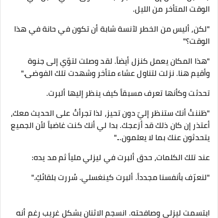
الوقت المتأخر من الليل.
​"لكن، أليس من الخطر لآنسة شابة أن تكون في حانة في هذا
الوقت؟"
"هذا المكان يعمل كنزل أيضاً. لقد وصلت لتوّي إلى جنوة
وأقيم هنا. نزلت لتناول عشاء متأخر وشهدت تلك الفوضى."
​تحدثت وكأنها تعرف مسبقاً كيف ينظر إليها ألبرت.
​"ظننتُ أنك ستنظر إليّ دون تحيز، لذا تجرأتُ على الحديث معك،
أعتذر إن كان ذلك قد أزعجك. بدا لي أنك كنت غاضباً لأن الجميع
يتحدثون عنك بما لا يعلمون..."
عند تلك الكلمات، حدق ألبرت في ليزلي ملياً ثم مد يده:
​"لنعرّف بأنفسنا مجدداً. ألبرت كينغسلي. سُررت بلقائكِ."
​ابتسمت ليزلي وصافحته. انسجم الاثنان بشكل غريب رغم أنه