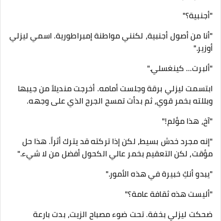
​"أجنبية؟"
"أنا من أصول أجنبية، لكنني مواطنة إمبراطورية. اسمي ليزلي
أوزير."
"ألبرت... كينغسلي."
​ابتسمت ليزلي برقة وجلست أمامه. أخرجت منديلاً من جيبها
وبللته بخمر قوي، ثم بدأت تمسح الجرح الذي على وجهه.
​"آخ، هذا مؤلم!"
"إنه مجرد خدش بسيط، لكن إذا تركته قد يترك أثراً. هذا حل
مؤقت، لكن التعقيم بخمر عالي الكحول أفضل من لا شيء."
"يبدو أنكِ خبيرة في هذه الأمور."
"أليست هذه ثقافة عامة؟"
​ضحكت ليزلي بخفة. تحت ضوء مصباح الزيت، بدت بارعة