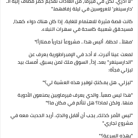
"لا أدري. لكن في فيرما، من العادات تقديم خمر مضاف إليه الـ
'دارسينغر' للعروسين في ليلة زفافهما."
​كانت قصة مثيرة للاهتمام للغاية. إذا كان هناك دواء كهذا،
فسيحقق شعبية كاسحة في سهرات النبلاء.
​'مهلاً.. لحظة. أليس هذا.. مشروعاً تجارياً ممتازاً؟'
​لمعت عينا ألبرت. لا أحد في الإمبراطورية يعرف عن
"الدارسينغر" بعد. إذاً، السوق ملك لمن يسبق. أمسك بيد
ليزلي فجأة:
​"ليزلي. هل يمكنكِ توفير هذه العشبة لي؟"
"هذا ليس صعباً. والدي يعرف فيرماويين يصنعون الأدوية
منها. ولكن لماذا؟ هل تتألم في مكان ما؟"
"ليس الأمر كذلك، يجب أن أقابل والدكِ. أريد الحديث معه في
مشروع تجاري."
"بهذه السرعة؟"