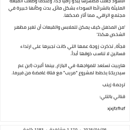
الأسود جعلت مظهرها يبدو راقياً جداً. وعندما وضعت القبعة
المليئة بالشرائط السوداء بشكل مائل، بدت وكأنها خبيرة في
مجتمع الراقي، مما أثار ضحكها.
​'من المذهل كيف يمكن للملابس والقبعات أن تغير مظهر
الشخص هكذا.'
​فجأة، تذكرت زوجة عمها التي كانت تجبرها على ارتداء
فساتين لا تناسب ذوقها أبداً.
​هارييت تستعد للمواجهة في البازار، بينما ألبرت (ابن عم
سيدريك) يخطط لمشروع "مريب" مع فتاة غامضة من فيرما.
ترجمة زينب
قناتي بالتلي:
xjxjfzfhzf
2026/04/06
·
1,170 مشاهدة
·
1183 كلمة