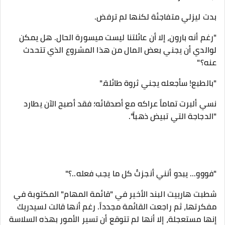
​بدت ليزلي متفاجئة لكنها لم ترفض.
"رغم أنه بارون، إلا أن عائلتنا ليست ميسورة الحال. هل يمكن
لوالدي أن يجني بعض المال من هذا المشروع الذي تتحدث
عنه؟"
"بالطبع! سأجعله يجني ثروة طائلة."
​نسي ألبرت تماماً عراكه مع أصدقائه؛ فقد أصبح الآن يطارد
"الدجاجة التي تبيض ذهباً".
​"فووو... يبدو أنني أنجزتُ كل ما يجب فعله..؟"
​شطبت هارييت البند الأخير في "قائمة المهام" المكتوبة في
مفكرتها، ثم راجعت القائمة مجدداً. رغم أنها قالت لسيدريك
إنها مستعجلة، إلا أنها لم تتوقع أن تسير الأمور بهذه السلاسة