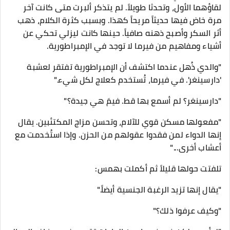
لقاؤهما الأول، وتحدثا طويلاً. لم يتذكر ألبرت متى كانت آخر
مرة خاض فيها حديثاً مريحاً كهذا. وبسبب كثرة الكلام، ذهب
أثر السكر وأصبح ذهنه صافياً. حينها كانت ليزلي تحكي عن
أشياء ومفاهيم من فيرما لا توجد في الإمبراطورية.
​"والدي ذُهل عندما اكتشف أن الإمبراطورية تفتقر لعشبة
'دارسينغر'. في فيرما، تُستخدم كعلاج لكل شيء."
"دارسينغر؟ لم أسمع بها قط. فيمَ هي جيدة؟"
"مفعولها مسكن قوي للآلام، وتحسن مزاج المكتئبين. يقال
إنها الدواء لمن فقدوا عقولهم من الحزن. وإذا استُخدمت مع
أعشاب أخرى..."
​تلفتت حولها قليلاً ثم أكملت بهمس:
​"يقال إنها تزيد الرغبة الجنسية أيضاً."
"وكيف عرفوا ذلك؟"