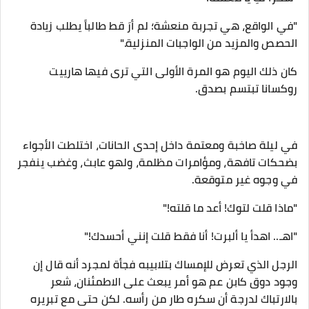
"في الواقع، هي تجربة منعشة؛ لم أرَ قط طالباً يطلب زيادة
الحصص والمزيد من الواجبات المنزلية."
​كان ذلك اليوم هو المرة الأولى التي ترى فيها هارييت
روكسانا تبتسم بصدق.
​في ليلة صاخبة ومعتمة داخل إحدى الحانات، اختلطت الأجواء
بضحكات تافهة، ومؤامرات مظلمة، ولهو عابث، وغضب ينفجر
في وجوه غير متوقعة.
​"ماذا قلت لتوك! أعد ما قلته!"
"اهـ.. اهدأ يا ألبرت! أنا فقط قلت إنني أحسدك!"
الرجل الذي تعرض للإمساك بتلابيبه فجأة لمجرد أنه قال إن
وجود دوق كابن عم هو أمر يبعث على الاطمئنان، شعر
بالارتباك لدرجة أن سكره طار من رأسه. لكن حتى مع تبريره