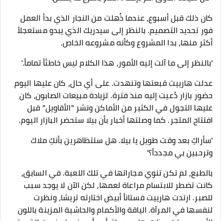
​كان ذلك قبل أسبوع، عندما ذُهلت من النجار الذي بدأ العمل
فور تحديد التصميم. بالنظر إلى سيدريك الذي يبدو مستعجلاً
أكثر منها، بدا المشروع وكأنه مشروعه الخاص.
​'بالنظر إلى ما آلت إليه الأمور، هذا الكلام ليس خاطئاً تماماً.'
​عدلت هارييت قبعتها وتنهدت. على أي حال، كان عليها اليوم
حضور بازار دُعيت إليه منذ فترة. لزيادة مبيعات الصابون، كان
عليها التجول في الكثير من الأماكن ونشر "الأقاويل" قبل
افتتاح المتجر. كما وصلتها أخبار بأن بيلا ستحضر البازار اليوم.
​'سأراكِ بعد وقت طويل يا بيلا. هل ستتظاهرين بأنكِ ملاك
وترحبين بي مجدداً؟'
بالطبع، لم تكن تنوي مجاراتها في تلك اللعبة. في السابق،
كانت تضطر للابتسام مراعاة لعمها، لكن الآن لا يوجد سبب
للصبر. ارتدت هارييت فستاناً أبيض اختارته تريشا، ونظرت
لنفسها في المرآة. الياقة والأكمام والحاشية المزينة باللون