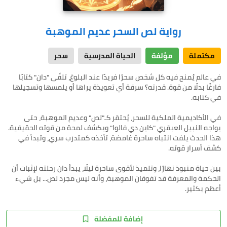
رواية لص السحر عديم الموهبة
مكتملة
مؤلفة
الحياة المدرسية
سحر
في عالم يُمنح فيه كل شخص سحرًا فريدًا عند البلوغ، تلقّى "دان" كتابًا
فارغًا بدلًا من قوة. قدرته؟ سرقة أي تعويذة يراها أو يلمسها وتسجيلها
في الأكاديمية الملكية للسحر، يُحتقر كـ"لص" وعديم الموهبة، حتى
يواجه النبيل العبقري "كاين دي فالوا" ويكشف لمحة من قوته الحقيقية.
هذا الحدث يلفت انتباه ساحرة غامضة، تأخذه كمتدرب سري، وتبدأ في
بين حياة منبوذ نهارًا، وتلميذ لأقوى ساحرة ليلًا، يبدأ دان رحلته لإثبات أن
الحكمة والمعرفة قد تفوقان الموهبة، وأنه ليس مجرد لص... بل شيء
أعظم بكثير.
إضافة للمفضلة