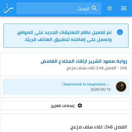
البحث
تم تفعيل نظام التعليقات الجديد على الموقع،
ونعمل على إضافته لتطبيق الهاتف قريبًا.
رواية صعود الشرير ارتقاء المخادع الغامض
246 - الفصل 246: لقاء سلف مزعج.
『 𝕴𝖒𝖕𝖗𝖎𝖘𝖔𝖓𝖊𝖉 𝖎𝖓 𝖎𝖒𝖆𝖌𝖎𝖓𝖆𝖙𝖎𝖔𝖓』
2026/05/19
إعدادات القارئ
الفصل 246: لقاء سلف مزعج.