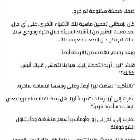
ضحك ضحكة مكتومة ثم خرج.
كان بإمكاني تخمين ماهية تلك الأشياء الأخرى. على أي حال،
لقد فعلت الكثير من الأشياء السيئة خلال فترة وجودي هنا،
لذلك لم يكن من الصعب معرفة ذلك.
وبعد رحيله، نهضت من الأريكة أيضاً.
قلتُ: "ليرا، أريد التحدث إليكِ. هيا بنا نتمشى قليلاً، أليس
كذلك؟"
"بالتأكيد." نهضت ليرا أيضاً، وعلى وجهها ابتسامة ساخرة.
نظرت إلى أرزا وقلت: "مرحباً أرزا، هل يمكنكِ الاعتناء برو لبعض
الوقت؟ سأعود قريباً."
نظرت إليّ، ثم إلى رو، وأومأت برأسها، منشغلة جداً بتناول
الشوكولاتة.
وبعد ذلك، خرجتُ، وليرا تتبعني، بينما كان ذلك الرجل العجوز