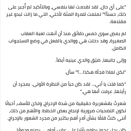
"على أي حال، لقد تقدمت لها بنفسي، وبالتأكيد لم أُجبر على
ذلك، حسناً؟" تمتمت للمرة المئة لأختي، التي ما زالت تبدو غير
مقتنعة.
لم يمضِ سوى خمس دقائق منذ أن أنهت لعبة العقاب
الصغيرة، وقد دخلت هي ووالدي بالفعل في وضع الاستجواب
الكامل.
وإلى جانبها، ضيّق والدي عينيه أيضاً.
"لكن لماذا فجأة هكذا...؟" سأل.
"كما قلت يا أبي... لقد كان حباً من النظرة الأولى. بمجرد أن
رأيتها، عرفت أنها هي."
شعرتُ بقشعريرة حقيقية من شدة الإحراج، ولكن للأسف، أحيانًا
تكون التضحيات ضرورية لإنجاح بعض الخطط. والأهم من ذلك،
أنني كنتُ قلقًا بشأن أمرٍ أهم بكثير من مجرد الشعور بالإحراج.
كان رجل عجوز يطفو رأسًا على عقب أمامي، يصنع وجوهًا