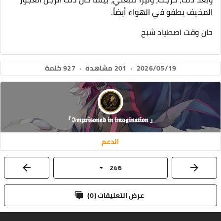
المخيف يطفو في الهواء أيضاً.
حان وقت اصطياد شبح
2026/05/19
·
201 مشاهدة
·
927 كلمة
『 𝕴𝖒𝖕𝖗𝖎𝖘𝖔𝖓𝖊𝖉 𝖎𝖓 𝖎𝖒𝖆𝖌𝖎𝖓𝖆𝖙𝖎𝖔𝖓』
الدعم
246
عرض التعليقات (
0
)