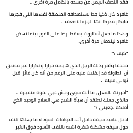
فقد النصف الايمن من جسده بالكامل مرة أخرى ..
غافيد كان ذكيا جدا لاستهدافه المنطقة نفسها التي فجرها
مايكار مدركا انها الجزء الاضعف ..
و هذا ما جعل آستاروث يسقط ارضا على الفور بينما نهض
غافيد ليندمان مرة أخرى..
"كيف ؟"
محدقا بكفر بذلك الرجل الذي هاجمه مرارا و تكرارا غير مصدق
أن الطاولة قد إنقلبت عليه على الرغم من أنه كان فائزا قبل
ثواني قليلة ..
"أخبرتك بالفعل ، ما أنت سوى وحش غبي بقوة متفجرة ..
مالذي جعلك تعتقد أن هيأة الشبح هي السلاح الوحيد الذي
أملكه بجعبتي ؟"
ادخل غافيد سيفه داخل أحد الدوامات السوداء ما جعلها تلتف
حول سيفه مشكلة شفرة اشبه بالثقب الأسود فوق الاثير