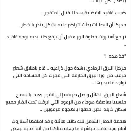
ببطء ، لكن بثبات ..
كسب غافيد الافضلية بهذا القتال المتفجر ..
مدركا أن الاصابات بدأت تتراكم عليه بشكل ينذر بالخطر ..
تراجع آستاروث خطوة للوراء قبل أن يرفع كلتا يديه بوجه غافيد
..
"خذ هذه !!"
مركزا البرق الرمادي بشدة حول ذراعيه .. قام باطلاق شعاع
مرعب من اورا البرق الخارقة التي فجرت كل المساحة التي
تواجد غافيد بها ..
شعاع البرق الهائل واصل طريقه إلى انفجر بعيدا بالسماع
متسببا بعاصفة هوجاء من الرعود التي ابرقت تحت انظار جميع
سكان كايلد الذين حدقوا بالهجوم مرعوبين ..
هجمة الدمار الشامل تلك كانت هائلة و قد اطلقها آستاروث
أمام وجه غافيد مباشرة ما جعله متأكدا من أنه اصابه ببعض