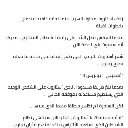
زحف آستاروث محاولا الهرب بينما لحقه غافيد ليندمان
بخطوات ثقيلة ..
عندما انعكس نصل الاثير على رقبة الشيطان المنهزم .. مدركا
أنه سيموت باي لحظة الآن ..
شعر آستاروث بالرعب الذي طغى تماما على فخره ما جعله
يصرخ بجنون ..
"أنقذيني !! بياتريس !!!"
بعدما بلغ طريقا مسدودا ، نادى آستاروث على الشخص الوحيد
الذي يستطيع مساعدته بموقفه الحالي ..
لكن الساحرة لم تظهر مطلقا مهما نادى عليها ..
"لا أحد سينفذك يا آستاروث ، هنا و الآن سينتهي نظام
الشياطين الذي استعبد الألتراس متخذا منهم فئران تجارب