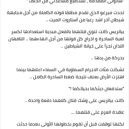
"سأتولى المقدمة ، تستطيع مساعدتي من الخلف "
تحدث ميرغو الذي تقدم مطلقا قوته الكاملة من أجل مجابهة
شيطان آخر اشد رعبا من آستاروث الميت ..
بياتريس كانت تنوي قتلهما بالفعل مبدية استعدادها لكسر
لعبة الساحرة و اخراج كل قوتها من أجل انهاءهما .. التافهان
اللذان تجرآ على خيانة الشياطين ..
بحركة من يدها ..
تشكلت مئات الاجرام السماوية في السماء اعلاهما بينما
اهتزت الأرض بعنف نتيجة ضغط الساحرة الكامل ..
"ستدفعان دينَكما بحياتكما !"
كانت بياتريس على وشك قتال كلاهما دفعة واحدة ..
عاقدة العزم على قتلهما ...
لكنها توقفت قبل أن تقوم بخطوتها الأولى بعدما حدثت