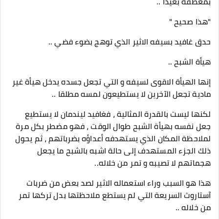
بمعطفه بعيدا ..
"هذا صحيح "
حدق غافيد بسيفه الاثير الذي توهج بضوء فضي ..
هيأة الشبح ..
إنها الهيأة الاقوى لسيفه و التي تجعل جسده يدخل هيأة غير
مادية تجعل الآخرين لا يستطيعون لمسه مطلقا ..
لكنها ليست بالقدرة المثالية ، فغافيد ليندمان لا يستطيع
جعل نفسه بهيأة الشبح طوال الوقت ، فهو مضطر بكل مرة
لملاحظة المكان الذي يستهدفه أعداؤه بضرباتهم ، ثم يحول
ذلك الجزء المستهدف إلى حالة اشبه بالشبح ما يجعل
هجماتهم لا تصيبه و تمر من خلاله..
هذا هو السبب وراء استعماله الاثير لصد بعض من ضربات
آستاروث السريعة التي لم يستطع ملاحظتها بدل تركها تمر
من خلاله ..