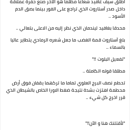
اطلق سيف غافيد شعاعا مظلما هو الآخر صنع حفرة عملاقة
داخل صدر آستاروث الذي تراجع على الفور بينما بصق الدم
الأسود ..
محدقا بغافيد ليندمان الذي نظر إليه من الاعلى بتعالي ..
بلغ آستاروث قمة الغضب ما جعل شعره الرمادي يتطاير عاليا
بالسماء ..
"تفعيل البلوت !!"
مطلقا قوته الكاملة ..
تحطم نصف البرج العلوي تماما ما تركهما يقفان فوق أرض
محطمة اهتزت بشدة نتيجة ضغط الاورا الخاص بالشيطان الذي
قرر اخرج كل شيء ..
"لأقتلنك هنا و الآن!!"