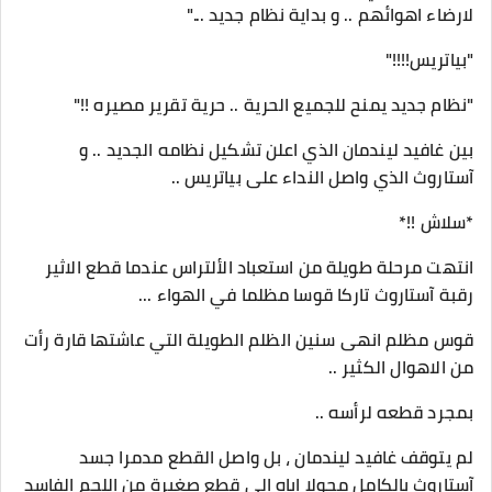
لارضاء اهوائهم .. و بداية نظام جديد ..."
"بياتريس!!!!"
"نظام جديد يمنح للجميع الحرية .. حرية تقرير مصيره !!"
بين غافيد ليندمان الذي اعلن تشكيل نظامه الجديد .. و
آستاروث الذي واصل النداء على بياتريس ..
*سلاش !!*
انتهت مرحلة طويلة من استعباد الألتراس عندما قطع الاثير
رقبة آستاروث تاركا قوسا مظلما في الهواء ...
قوس مظلم انهى سنين الظلم الطويلة التي عاشتها قارة رأت
من الاهوال الكثير ..
بمجرد قطعه لرأسه ..
لم يتوقف غافيد ليندمان ، بل واصل القطع مدمرا جسد
آستاروث بالكامل محولا اياه إلى قطع صغيرة من اللحم الفاسد