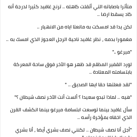
متأثرا باصاباته التي أثقلت كاهله .. ترنح غافيد كثيرا لدرجة أنه
كاد يسقط ارضا ..
لكن يدا قد امسكت به مانعتا اياه من الانهيار ..
مغمورا بدمه ، نظر غافيد ناحية الرجل العجوز الذي امسك به ..
"ميرغو .."
لورد القفير المظلم قد ظهر هو الآخر فوق ساحة المعركة
بابتسامته المعتادة ..
"لقد فعلتها حقا ايها الصديق .. "
"هيه .. لماذا تبدو سعيدا ؟ ألست أنت الآخر نصف شيطان ؟"
سأل غافيد بينما توسعت ابتسامة ميرغو بينما انكشف القرن
الذي اخفاه بمؤخرة رأسه ..
"أجل أنا نصف شيطان .. لكنني نصف بشري أيضا ، أنا بشري