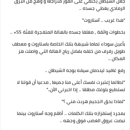
جعل الشيطان يختفي على الفور متراجعا و وهج من البرق
الرمادي يغطي جسده ..
"هذا غريب .. آستاروث"
بخطوات واثقة ، مغلفا جسده بالهالة المتفجرة للفئة SS+ ..
بأعين سوداء تماما شبيهة بتلك الخاصة باستاروث و معطف
طويل رفرف من خلفه بفضل رياح الهالة التي واصلت هز
المكان ..
رفع غافيد ليندمان سيفه بوجه الشيطان ..
"لطالما إعتبرت نفسك أعلى منا جميعا ، مدعيا أن قوتنا لا
تستطيع بلوغك مطلقا .. إذا اخبرني الآن.."
"لماذا بحق الجحيم هربت مني ؟"
بمجرد إستفزازه بتلك الكلمات .. أظلم وجه آستاروث بينما
نبضت عروق الغضب فوق وجهه ..