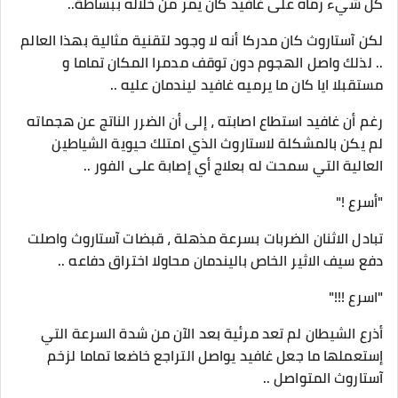
كل شيء رماه على غافيد كان يمر من خلاله ببساطة..
لكن آستاروث كان مدركا أنه لا وجود لتقنية مثالية بهذا العالم
.. لذلك واصل الهجوم دون توقف مدمرا المكان تماما و
مستقبلا ايا كان ما يرميه غافيد ليندمان عليه ..
رغم أن غافيد استطاع اصابته ، إلى أن الضرر الناتج عن هجماته
لم يكن بالمشكلة لاستاروث الذي امتلك حيوية الشياطين
العالية التي سمحت له بعلاج أي إصابة على الفور ..
"أسرع !"
تبادل الاثنان الضربات بسرعة مذهلة ، قبضات آستاروث واصلت
دفع سيف الاثير الخاص باليندمان محاولا اختراق دفاعه ..
"اسرع !!!"
أذرع الشيطان لم تعد مرئية بعد الآن من شدة السرعة التي
إستعملها ما جعل غافيد يواصل التراجع خاضعا تماما لزخم
آستاروث المتواصل ..