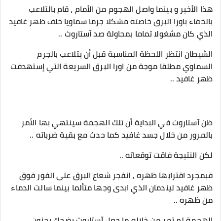
هذا الأخير و بينما واصل الهجوم من الأمام ، قام بالتلاعب
بالخفاء باورا البرق خاصته مشكلا جرما سماويا خلف ظهر غافيد
الذي كان مشغولا تماما بمحاولة صد آستاروث ..
الشيطان انتظر اللحظة المناسبة قبل أن يتلاعب بالجرم
السماوي مطلقا موجة من اورا البرق السريعة التي إستهدفت
ظهر غافيد ..
ظن آستاروث في البداية أن تلك الهجمة سينتهي بها الأمر
بالمرور من خلال جسد غافيد كما حدث مع بقية ضرباته ..
لكن النتيجة فاقت توقعاته ..
فبمجرد اقترابها ظهره ، انفجر شعاع البرق على الفور فوق
ظهر غافيد ليندمان الذي ابدى وجها متألما بينما سالت الدماء
من ظهره ..
الهجمة لم تمر من خلاله ما جعل آستاروث يضحك بجنون..