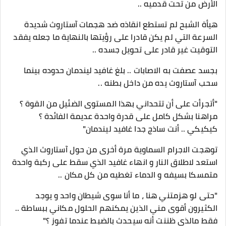
الأرض من تحت قدميه ..
هيأة الشبح لم تستطع انقاذه ضد هجمات آستاروث شديدة
السرعة التي لم يكن قادرا على رؤيتها بالنهاية ما جعله يفقد
التوقيت غير قادر على تحويل جسده ..
بجسد عصفت به الاصابات .. بلغ غافيد ليندمان حدوده بينما
سحب آستاروث يده من داخل بطنه ..
"أتجرأت على أن تتحداني بهذا المستوى الضئيل من القوة ؟
مراهنا بشكل كامل على قدرة واحدة عديمة الفائدة ؟
كيكيكي .. أنت ساذج جدا غافيد ليندمان"
توهجت الاجرام السماوية مرة أخرى من حول آستاروث الذي
استعد لاطلاق النار و انهاء غافيد الذي سقط على ركبة واحدة
متمسكا بسيفه و الدماء تغطيه من كل مكان ..
"حتى لو هزمتني هنا ، ما أنا سوى شيطان واحد و يوجد
الكثيرون أقوى مني الذين يمكنهم الحلول مكاني ببساطة ..
فقط مالذي ظننت أنه سيحدث بالضبط عندما تفوز ؟"