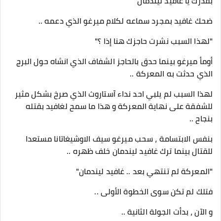
بقدرك يا غافيد ليندمان "
ضحك غافيد بمجرد سماعه لكلام ميرغو الذي دعمه ..
"لهذا السبب نشرت حاجزك هنا إذا ؟"
أومأ ميرغو بينما حدق بالحاجز الشفاف الذي انشاه حول البرج
الذي حدثت به المعركة ..
لهذا السبب لم يلبي احد نداء آستاروث الذي صرخ بشكل مثير
للشفقة على نهاية المعركة و هذا ما سمح لغافيد بقتله
بنجاح ..
بنفس الابتسامة ، سحب ميرغو سيف الاوشيغاتانا مستعدا
للقتال بينما ترك غافيد ليندمان خلف ظهره ..
"المعركة لم تنتهي بعد .. غافيد ليندمان"
فتلك لم تكن سوى الخطوة الأولى ..
و الآن ، بدأت الجولة الثانية ..