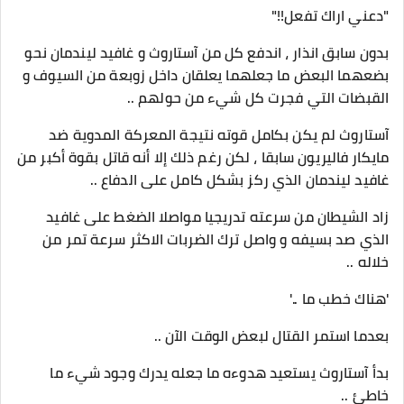
"دعني اراك تفعل!!"
بدون سابق انذار ، اندفع كل من آستاروث و غافيد ليندمان نحو
بضعهما البعض ما جعلهما يعلقان داخل زوبعة من السيوف و
القبضات التي فجرت كل شيء من حولهم ..
آستاروث لم يكن بكامل قوته نتيجة المعركة المدوية ضد
مايكار فاليريون سابقا ، لكن رغم ذلك إلا أنه قاتل بقوة أكبر من
غافيد ليندمان الذي ركز بشكل كامل على الدفاع ..
زاد الشيطان من سرعته تدريجيا مواصلا الضغط على غافيد
الذي صد بسيفه و واصل ترك الضربات الاكثر سرعة تمر من
خلاله ..
'هناك خطب ما ..'
بعدما استمر القتال لبعض الوقت الآن ..
بدأ آستاروث يستعيد هدوءه ما جعله يدرك وجود شيء ما
خاطئ ..