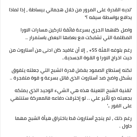
'لديه القدرة على المرور من خلال هجماتي بيساطة ، إذا لماذا
يدافع بواسطة سيفه ؟'
واصل كلاهما الجري بسرعة فائقة تاركين مسارات الاورا
المظلمة التي تشابكت مع بعضها البعض باستمرار ..
رغم بلوغه الفئة SS+ ، إلا أن غافيد كان ادنى من آستاروث من
حيث اخراج الاورا و القوة الجسدية..
لكنه إستطاع الصمود بفضل قدرة الشبح التي جعلته يتفوق
بشكل واضح ضد آستاروث الذي قاتل بسرعة و قوة متفجرة ..
'تقنية الشبح اللعينة هذه هي الشيء الوحيد الذي يملكه
بجعبته ذو تأثير علي .. لو إخترقت دفاعه فالمعركة ستنتهي
على الفور ..'
رغم ذلك ، لم ينجح آستاروث قط باختراق هيأة الشبح مهما
حاول .