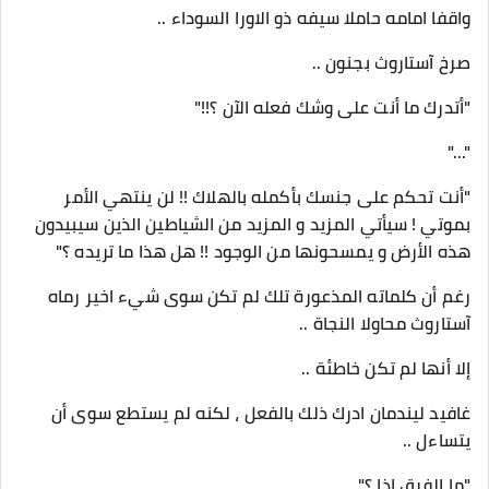
واقفا امامه حاملا سيفه ذو الاورا السوداء ..
صرخ آستاروث بجنون ..
"أتدرك ما أنت على وشك فعله الآن ؟!!"
"..."
"أنت تحكم على جنسك بأكمله بالهلاك !! لن ينتهي الأمر
بموتي ! سيأتي المزيد و المزيد من الشياطين الذين سيبيدون
هذه الأرض و يمسحونها من الوجود !! هل هذا ما تريده ؟"
رغم أن كلماته المذعورة تلك لم تكن سوى شيء اخير رماه
آستاروث محاولا النجاة ..
إلا أنها لم تكن خاطئة ..
غافيد ليندمان ادرك ذلك بالفعل ، لكنه لم يستطع سوى أن
يتساءل ..
"ما الفرق إذا ؟"