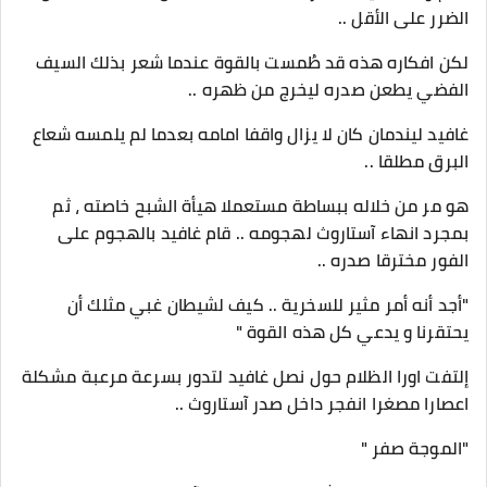
الضرر على الأقل ..
لكن افكاره هذه قد طُمست بالقوة عندما شعر بذلك السيف
الفضي يطعن صدره ليخرج من ظهره ..
غافيد ليندمان كان لا يزال واقفا امامه بعدما لم يلمسه شعاع
البرق مطلقا ..
هو مر من خلاله ببساطة مستعملا هيأة الشبح خاصته ، ثم
بمجرد انهاء آستاروث لهجومه .. قام غافيد بالهجوم على
الفور مخترقا صدره ..
"أجد أنه أمر مثير للسخرية .. كيف لشيطان غبي مثلك أن
يحتقرنا و يدعي كل هذه القوة "
إلتفت اورا الظلام حول نصل غافيد لتدور بسرعة مرعبة مشكلة
اعصارا مصغرا انفجر داخل صدر آستاروث ..
"الموجة صفر "