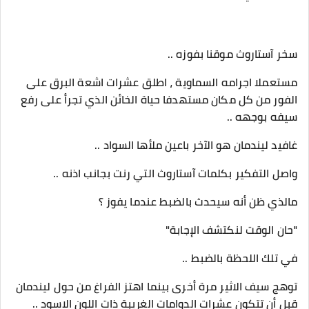
سخر آستاروث موقنا بفوزه ..
مستعملا اجرامه السماوية ، اطلق عشرات اشعة البرق على
الفور من كل مكان مستهدفا حياة الخائن الذي تجرأ على رفع
سيفه بوجهه ..
غافيد ليندمان هو الآخر باعين ملأها السواد ..
واصل التفكير بكلمات آستاروث التي رنت بجانب اذنه ..
مالذي ظن أنه سيحدث بالضبط عندما يفوز ؟
"حان الوقت لنكتشف الإجابة"
في تلك اللحظة بالضبط ..
توهج سيف الاثير مرة أخرى بينما اهتز الفراغ من حول ليندمان
قبل أن تتكون عشرات الدوامات الغريبة ذات اللون الاسود ..