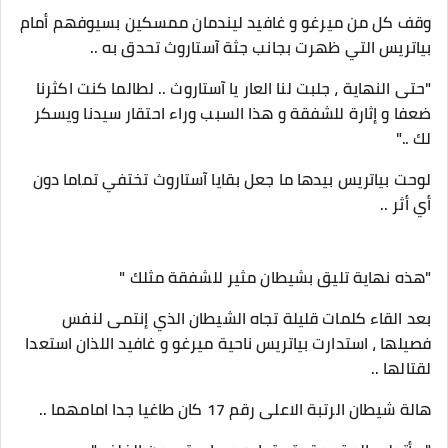
وقف كل من ميرغو و غافيد ليندمان ممسكين بسيوفهم أمام
بياتريس التي ظهرت بجانب جثة آستاروث تحدق به ..
"حتى النهاية ، جلبت لنا العار يا آستاروث .. لطالما كنت اكثرنا
ضعفا و إثارة للشفقة و هذا السبب وراء احتقار سيدنا ويسكر
لك .."
لوحت بياتريس بيدها ما جعل بقايا آستاروث تختفي تماما دون
أي أثر ..
"هذه نهاية تليق بشيطان مثير للشفقة مثلك "
بعد القاء كلمات قليلة تجاه الشيطان الذي إنتمى لنفس
فصيلها ، استدارت بياتريس ناحية ميرغو و غافيد اللذان استعدا
لقتالها ..
هالة شيطان الرتبة الاعلى رقم 17 كان طاغيا جدا امامهما ..