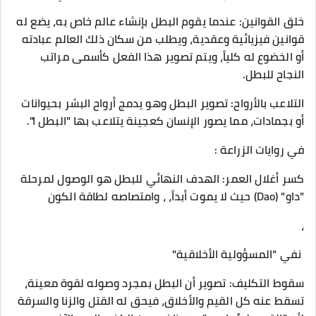
​خلق القوانين: عندما يقوم البطل بإنشاء عالم خاص به، يضع له
قوانين فيزيائية وعقدية، ويطلب من سكان ذلك العالم عبادته
أو الخضوع له كلياً، ويتم تصوير هذا الفعل كأسمى مراتب
النجاح للبطل.
​التلاعب بالأرواح: تصوير البطل وهو يدمج أرواح البشر بحيوانات
أو بجمادات، مما يصور الإنسان كعجينة يتلاعب بها "البطل ا".
​في روايات الزراعة :
​كسر أغلال العمر: الهدف النهائي للبطل هو الوصول لمرحلة
"داو" (Dao) حيث لا يموت أبداً، ، وامتصاصه لطاقة الكون
،
​ نفي "المسؤولية الأخلاقية"
​سقوط التكليف: تصوير أن البطل بمجرد وصوله لقوة معينة،
تسقط عنه كل القيم والأخلاق، فيحق له القتل والزنا والسرقة