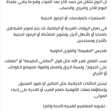
أن الروح تنتقل من جسد لآخر بعد الموت، وهو ما ينفي عقيدة
اليوم الآخر، والبرزخ، والحساب.
. الاستهزاء بالمقدسات أو الرموز الدينية
​في بعض الروايات الغربية أو اليابانية، قد يتم تصوير الشياطين
كضحايا أو كأبطال أخيار، وتصوير الملائكة أو الرموز الدينية
كأشرار ومستبدين.
​تقديس "الطبيعة" والقوى الكونية
​نسب الفضل لغير الله: مثل قول "أعطتني الطبيعة" أو "تفضلت
عليّ النجوم"، ونسبة الرزق والمطر والقوة لتموضع الكواكب
أو الأبراج.
​تبجيل الكائنات الخرافية: مثل التنانين أو طيور الفينيق،
وإعطاؤها صفات الألوهية كعلم الغيب أو القدرة على إحياء
الموتى.
. تشويه المفاهيم الغيبية (الجنة والنار)