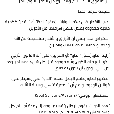
لأن "القوي لا يُحاسب"، وهذا نوع من الكفر باليوم الآخر
عقيدة سرقة الحظ
​نهب الأقدار: في هذه الروايات، يُصوّر "الحظ" أو "القدر" ككمية
مادية محدودة يمكن للبطل سرقتها من الآخرين
​الاعتراض: هذا ينفي أن الأرزاق والأقدار مقسومة من الله
وحده، ويجعلها مادة للنهب والصراع.
​أزلية الداو: يُصوّر "الداو" (أو الطريق) على أنه القانون الأزلي
الذي نبع منه الكون، وأنه موجود قبل كل شيء ومستمر بعد
كل شيء ودون أن يكون له خالق.
​الخضوع للداو: يطمح البطل لفهم "الداو" لكي يسيطر على
قوانين الوجود، وزعم أن "المعرفة" هي وسيلة التأليه.
الاستنساخ الروحي" (Soul Splitting/Avatars)
​تعدد الذوات: يقوم البطل بتقسيم روحه إلى عدة أجساد، كل
جسد يعيش حياة مستقلة، ثم تجتمع كلها.