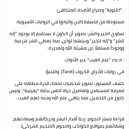
. "الثنوية" وصراع الأضداد المتكافئ
​مستوحاة من فلسفة (الين واليانغ) في الروايات الآسيوية:
​تساوي الخير والشر: تصوير أن الكون لا يستقيم إلا بوجود "إله
للشر" و"إله للخير" وبينهما توازن، مما يعطي الشر شرعية
ووجوداً مستقلاً عن مشيئة الله وتقديره.
. ادعاء "علم الغيب" عبر الأدوات
​في روايات الأبراج، الكروت (Tarot)، والتنبؤ:
​كشف المستور: تصوير شخصيات تمتلك قدرة مطلقة على
معرفة المستقبل وتفاصيل حياة الناس بدقة "يقينية"، وليس
كنوع من التخمين، مما ينافي علم الله وحده لعلم الغيب.
​قراءة مسار النجوم: ربط أقدار البشر وحركاتهم وسعادتهم
وشقائهم بمواقع الكواكب والنجوم (التنجيم الشركي).