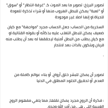
​تصوير البرزخ: تصوير ما بعد الموت كـ "غرفة انتظار" أو "سوق"
أو "لعبة" يمكن للبطل الهروب منها أو شراء تذكرة للعودة
للحياة.او إنها اصلا غير موجودة
​السخرية من الحساب: جعل الحساب مجرد "مواجهة" مع كيان
ضعيف يمكن للبطل التغلب عليه بذكائه أو بقوته القتالية.او
مع كيان يطلب من البطل أمنية ليحققها له بعد أن يطلب منه
قربان وبتكون بالذات بعد لانتحار
.
​تصوير أن يمكن للبشر خلق أرواح، أو بناء عوالم كاملة من
العدم، أو تحقيق الخلود المطلق في الدنيا
: فكرة أن الروح مجرد يمكن نقلها، مما يلغي مفهوم الروح
الغيبية التي هي من أمر الله وحده.