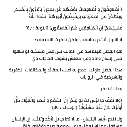
{الْمُنَافِقُونَ وَالْمُنَافِقَاتُ بَعْضُهُم مِّن بَعْضٍ ۚ يَأْمُرُونَ بِالْمُنكَرِ
وَيَنْهَوْنَ عَنِ الْمَعْرُوفِ وَيَقْبِضُونَ أَيْدِيَهُمْ ۚ نَسُوا اللَّهَ
فَنَسِيَهُمْ ۗ إِنَّ الْمُنَافِقِينَ هُمُ الْفَاسِقُونَ} [التوبة : 67]
لا ااقول أنهم منافقين ولكن تذكرت الآية فقط
هو الفصل هيتمسح في الغالب بس مش مشكلة لو شافوا
حتي إنسان واحد وقرر معتش يشوف الحاجات دي
هذا الفصل حاولت اجمع به اغلب العقائد والمخالفات الكفرية
والشركية في الروايات
وعليك تذكر
{وَلَا تَقْفُ مَا لَيْسَ لَكَ بِهِ عِلْمٌ ۚ إِنَّ السَّمْعَ وَالْبَصَرَ وَالْفُؤَادَ كُلُّ
أُولَٰئِكَ كَانَ عَنْهُ مَسْئُولًا} [الإسراء : 36]
ولا تتبع -أيها الإنسان- ما لا تعلم، بل تأكَّد وتثبَّت. إن الإنسان
مسؤول عما استعمَل فيه سمعه وبصره وفؤاده، فإذا