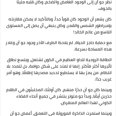
نظر جو آن إلى الوجود الغامض والضخم، وكان قلبه مليئًا
بالخوف.
كان يشعر أن الوجود كان قوياً جداً، وبالتأكيد لا يمكن مقارنته
بإمبراطور الشمس والقمر، وكان ينبغي أن يصل إلى المستوى
التاسع من عالم الخالد!
مع حماية حاجز الحياة، لم يلاحظ الطرف الآخر وجود جو آن وغادر
هذه المساحة بسرعة.
الطاقة الروحية للداو العظيم في الكون تشتعل، ويتسع نطاق
تأثيرها أكثر فأكثر. إنها لا تمتد على شكل دوامة، بل تتمدد بلا
انتظام. من يمرّ بها لا يستطيع تحديد مصدرها إطلاقًا، وهو أمر
غريب جدًا.
وبينما كان جو آن حذرًا منهم، كان أولئك المختبئون في الظلام
حذرين أيضًا، وبدأ جو متوتر ينتشر في جميع أنحاء الفضاء
الكوني لهذا العالم المنقرض.
وبينما استمرت الذاكرة الموروثة في التعمق، أغمض جو آن