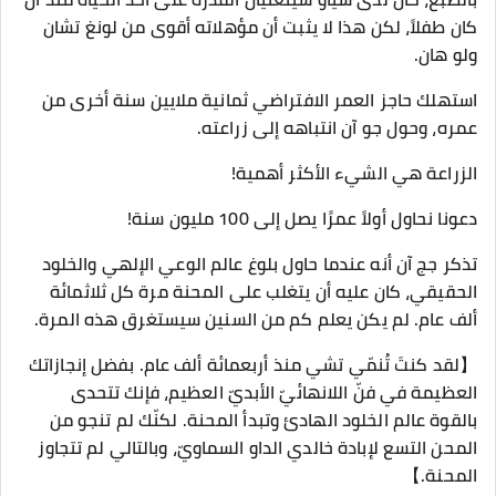
كان طفلاً، لكن هذا لا يثبت أن مؤهلاته أقوى من لونغ تشان
ولو هان.
استهلك حاجز العمر الافتراضي ثمانية ملايين سنة أخرى من
عمره، وحول جو آن انتباهه إلى زراعته.
الزراعة هي الشيء الأكثر أهمية!
دعونا نحاول أولاً عمرًا يصل إلى 100 مليون سنة!
تذكر جج آن أنه عندما حاول بلوغ عالم الوعي الإلهي والخلود
الحقيقي، كان عليه أن يتغلب على المحنة مرة كل ثلاثمائة
ألف عام. لم يكن يعلم كم من السنين سيستغرق هذه المرة.
【لقد كنتَ تُنمّي تشي منذ أربعمائة ألف عام. بفضل إنجازاتك
العظيمة في فنّ اللانهائيّ الأبديّ العظيم، فإنك تتحدى
بالقوة عالم الخلود الهادئ وتبدأ المحنة. لكنّك لم تنجو من
المحن التسع لإبادة خالدي الداو السماويّ، وبالتالي لم تتجاوز
المحنة.】