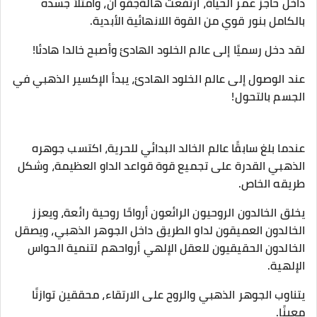
داخل حاجز عمر الحياة، ارتفعت هالةجقو آن، وامتلأ جسده
بالكامل بنور قوي من القوة اللانهائية الأبدية.
لقد دخل رسميًا إلى عالم الخلود الهادئ وأصبح خالدا هادئا!
عند الوصول إلى عالم الخلود الهادئ، يبدأ الإكسير الذهبي في
الجسم بالتحول!
عندما بلغ سابقًا عالم الخالد البدائي للحرية، اكتسب جوهره
الذهبي القدرة على تجميع قوة قواعد الداو العظيمة، وشكل
طريقه الخاص.
يخلق الخالدون الروحيون الرائعون أرواحًا روحية رائعة، ويعزز
الخالدون العميقون لداو الطريق داخل الجوهر الذهبي، ويصقل
الخالدون الحقيقيون للعقل الإلهي أرواحهم لتنمية الحواس
الإلهية.
يتناوب الجوهر الذهبي والروح على الارتقاء، محققين توازنًا
معينًا.