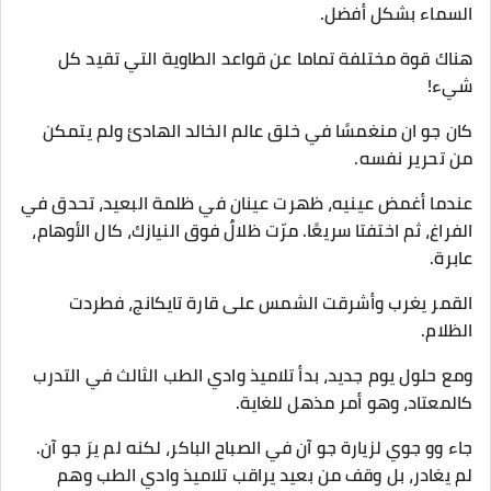
السماء بشكل أفضل.
هناك قوة مختلفة تماما عن قواعد الطاوية التي تقيد كل
شيء!
كان جو ان منغمسًا في خلق عالم الخالد الهادئ ولم يتمكن
من تحرير نفسه.
عندما أغمض عينيه، ظهرت عينان في ظلمة البعيد، تحدق في
الفراغ، ثم اختفتا سريعًا. مرّت ظلالٌ فوق النيازك، كال الأوهام،
عابرة.
القمر يغرب وأشرقت الشمس على قارة تايكانج، فطردت
الظلام.
ومع حلول يوم جديد، بدأ تلاميذ وادي الطب الثالث في التدرب
كالمعتاد، وهو أمر مذهل للغاية.
جاء وو جوي لزيارة جو آن في الصباح الباكر، لكنه لم يرَ جو آن.
لم يغادر، بل وقف من بعيد يراقب تلاميذ وادي الطب وهم