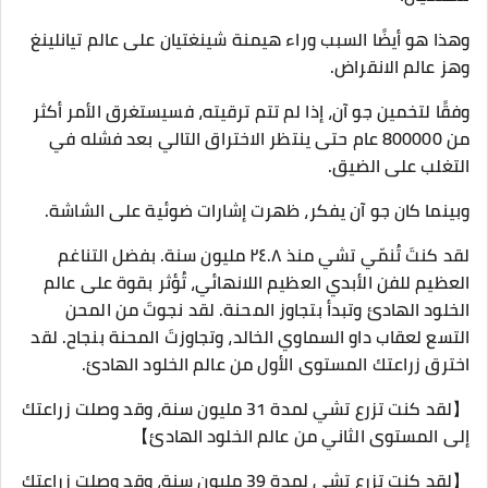
وهذا هو أيضًا السبب وراء هيمنة شينغتيان على عالم تيانلينغ
وهز عالم الانقراض.
وفقًا لتخمين جو آن، إذا لم تتم ترقيته، فسيستغرق الأمر أكثر
من 800000 عام حتى ينتظر الاختراق التالي بعد فشله في
التغلب على الضيق.
وبينما كان جو آن يفكر، ظهرت إشارات ضوئية على الشاشة.
لقد كنتَ تُنمّي تشي منذ ٢٤.٨ مليون سنة. بفضل التناغم
العظيم للفن الأبدي العظيم اللانهائي، تُؤثر بقوة على عالم
الخلود الهادئ وتبدأ بتجاوز المحنة. لقد نجوتَ من المحن
التسع لعقاب داو السماوي الخالد، وتجاوزتَ المحنة بنجاح. لقد
اخترق زراعتك المستوى الأول من عالم الخلود الهادئ.
【لقد كنت تزرع تشي لمدة 31 مليون سنة، وقد وصلت زراعتك
إلى المستوى الثاني من عالم الخلود الهادئ】
【لقد كنت تزرع تشي لمدة 39 مليون سنة، وقد وصلت زراعتك