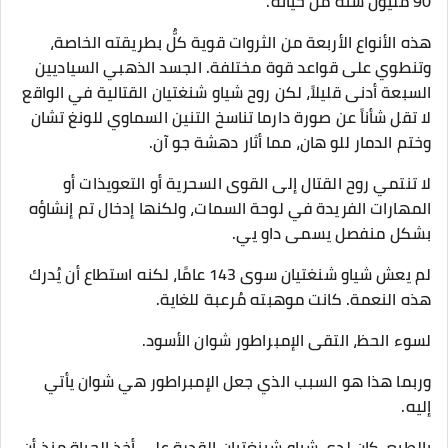
90 مليون سنة من حياته.
هذه الأنواع الأربعة من الثروات قوية كلٌّ بطريقته الخاصة،
وتنطوي على قواعد قوة مختلفة. الجسد الذهبي السياديين
السبعة أدنى قليلاً، لكن روح شياو شنغتيان القتالية في الواقع
لا تقل شأناً عن صورة دارما تناسخ التنين السماوي للونغ تشان
وختم الدمار للو هان، مما أثار دهشة جو آن.
لا تنتمي روح القتال إلى القوى السحرية أو التعويذات أو
المهارات الفريدة في لوحة السمات، ولكنها إدخال تم إنشاؤه
بشكل منفصل يسمى داو يي.
لم يعش شياو شنغتيان سوى 143 عامًا، لكنه استطاع أن يُدرك
هذه النعمة. كانت موهبته مُرعبة للغاية.
لسوء الحظ، التقى الإمبراطور شوان الأسود.
وربما هذا هو السبب الذي جعل الإمبراطور هي شوان يأتي
إليه.
بالطبع، كان لدى شياو شينغتيان القدرة على أخذ الحياة منذ أن