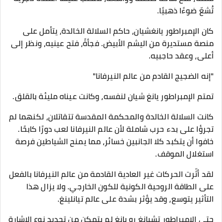
تُشعّ ضوءًا ذهبيًا.
كان الإمبراطور يانغشيان، حاكم السلالة الخالدة، يتأمل على
منصة مستديرة من اليشم الأبيض. فجأةً، فتح عينيه، ونظر إلى
أعلى، وعقد حاجبيه.
"إنه الضجيج القادم من عالم النيرفانا"
تمتم الإمبراطور يانغ شيان لنفسه، وكانت عيناه مليئة بالقلق.
كانت السلالة الخالدة والمحكمة المقدسة تتقاتلان، لكنهما لم
تجرؤا على بدء حرب شاملة لأن عالم النيرفانا لعب دورًا كابحًا.
خافوا أن يتكبد كلا الجانبين خسائر، مما يمنح الشياطين فرصة
استغلال الموقف.
لقد أثّرت الحركات غير العادية القادمة من عالم النيرفانا بالفعل
على الطاقة الروحية الكونية للكون الخارجي. ولا يزال هذا
التأثير يتوسع، وقد يؤثر بشدة على عالم تيانلينغ.
حتى الإمبراطور تشيانغ رو يانغ لم يتمكن من تحديد نوع الإشارة