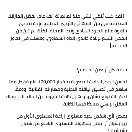
【لقد كنتَ تُنمّي تشي منذ ثمانمائة ألف عام. بفضل إنجازاتك
العظيمة في فنّ اللانهائيّ الأبديّ العظيم، فإنك تتحدى
بالقوة عالم الخلود الهادئ وتبدأ المحنة. لكنّك لم تنجُ من
المحن التسع لإبادة خالدي الداو السماويّ، وفشلتَ في تجاوز
المحنة.】
...
محنة كل أربعين ألف عام!
لحسن الحظ، ازدادت الصعوبة بمقدار 100,000 عام فقط، مما
ساهم في تحسين لياقته البدنية ومهاراته القتالية. ووفقًا
لذكريات لونغ تشان ولو هان، كانت الفجوة بين الخالد الحر وخالد
العقل الإلهي مبالغًا فيها للغاية.
يمكن لأي شخص لديه مستوى زراعة المستوى الأول من
زيزايشيان أن يقتل بسهولة المستوى التاسع من شنيان
تشنشيان!