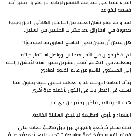
المرء فقط على ممارسة التنفس لزيادة الزراعة، بل يختبر أيضًا
فهمه للقواعد.
لقد واجه لونغ تشان العديد من الخالدين الهادئي الذين وجدوا
صعوبة في الاختراق بعد عشرات الملايين من السنين.
هل يمكن أن يكون تطور التناسخ السابق قد لعب دورًا؟
لم يُفكّر جو آن في الأمر بعد الآن، وواصل استثمار حياته
بسعادة. في النهاية، أمضى عشرين مليون سنة ليُحسّن زراعته
إلى المستوى التاسع من عالم الخلود الهادئ.
بدأت الطاقة الروحية للداو العظيم تتدفق نحوه بجنون، مما
تسبب في اضطرابات في الكون بأكمله مرة أخرى.
هذه المرة الضجة أكبر بكثير من ذي قبل!
السماء والأرض العظيمة تيانلينغ، السلالة الخالدة.
تحت سماءٍ مُرصّعةٍ بالنجوم، يبرز جبلٌ مهيبٌ للغاية. على
قمته، تقع ساحةٌ ضخمةٌ وواسعة، تنتصب عليها أعمدةٌ حجريةٌ