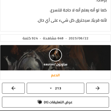
كما لو أنه يعلم أنه لا حاجة للتسرع.
لأنه قريبًا، سيحترق كل شيء على أي حال.
2025/06/22
·
648 مشاهدة
·
924 كلمة
ساورون/sauron
الدعم
213
عرض التعليقات (
0
)