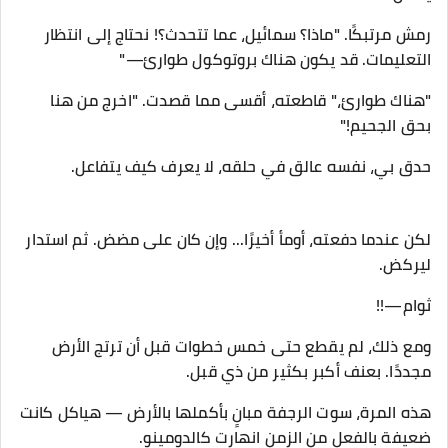
رمش مرتبكًا. "ماذا؟ سمائيل، عما تتحدث؟! نحتاج إلى انتظار
التعليمات. قد يكون هناك بروتوكول طوارئ—"
"هناك طوارئ،" قاطعته، أقسى مما قصدت. "اخرج من هنا
بحق الجحيم!"
حدق بي، نفسه عالق في حلقه، لا يعرف كيف يتفاعل.
لكن عندما دفعته، أومأ أخيرًا... وإن كان على مضض. ثم استدار
ليركض.
ثوام—!!
ومع ذلك، لم يقطع حتى خمس خطوات قبل أن ترتج الأرض
مجددًا. بعنف أكبر بكثير من ذي قبل.
هذه المرة، سوت الرجفة مبانٍ بأكملها بالأرض — هياكل كانت
ضعيفة بالفعل من الزمن انهارت كالدومينو.