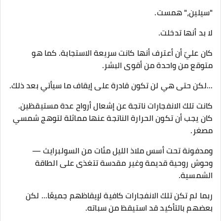
"سيلين،" همست.
لا بد أنها تدخلت.
كان عليّ أن أعترف أنها كانت سريعة الاستجابة. كما هو
متوقع من واحدة من أقوى البشر.
...لكن حتى هي لن تكون قادرة على إيقاف ما سيأتي بعد ذلك.
كانت تلك الانفجارات ناتجة عن إشعال أرواح عدة مستيقظين.
كان يجب أن تكون الحرارة الناتجة عنها مماثلة لتوهج شمسي
مصغر.
ومدفونة تحت أسس ملاذ الليل مئات من السولبرايث —
وحوش روحية قديمة وغير مقدسة تتغذى على الطاقة
الشمسية.
ربما لم تكن تلك الانفجارات كافية لإيقاظهم جميعًا... لكن
بعضهم بالتأكيد قد استيقظ من سباته.