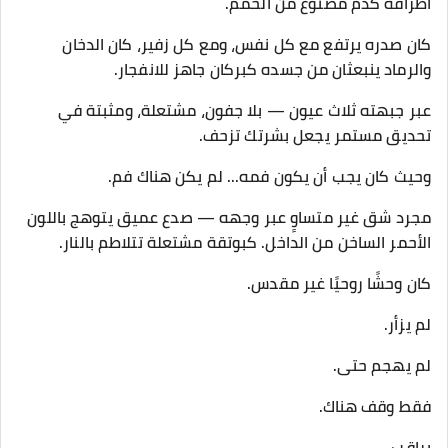
أطرافه كدم مصنوع من الحمم.
كان صدره يرتفع مع كل نفس، ومع كل زفير، كان الدخان
والرماد ينبعثان من جسده كبركان جاهز للانفجار.
عبر جبهته ثلاث عيون — بلا جفون، مشتعلة، ومثبتة في
تحديق مستمر يجعل بشرتك تزحف.
وحيث كان يجب أن يكون فمه... لم يكن هناك فم.
مجرد شق غير متساوٍ عبر وجهه — صدع عميق يتوهج باللون
الأحمر الساخن من الداخل. كبوتقة مشتعلة تتلاطم بالنار.
كان وحشًا روحيًا غير مقدس.
لم يزأر.
لم يهجم حتى.
فقط وقف هناك.
يراقب.