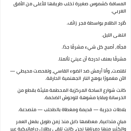
المسافة كشموس صغيرة تخلب طريقها للأعلى من الأفق
الغربي.
طُرد الظلام بواسطة فجر زائف.
انتهى الليل.
فجأة، أصبح كل شيء مشرقًا جدًا.
مشرقًا بعنف لدرجة أن عينيّ تألمتا.
تقلصت، وأنا أرمش ضد الضوء القاسي، وتفحصت محيطي —
الآن مغمورًا بوهج النار الجهنمية الحارقة.
كانت شوارع الساحة المركزية المحطمة مليئة بقطع من
الخرسانة وبقايا مشوهة للوحوش الضخمة.
بلاطات حجرية — قديمة ومغطاة بالطحلب — متصدعة.
مبانٍ متداعية، معظمها ذابل منذ زمن طويل بفعل العمر
والكثير منها دمرناها نحن، كانت تلقي بظلال دراماتيكية عبر