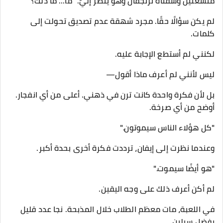
متسعتين وشفتاه ترتجفان وهو ينظر إليّ. "ما... ما ذلك؟"
لم يكن سؤالًا حقًا. مجرد شهقة عدم تصديق تحولت إلى
كلمات.
لكنني لم أستطع الإجابة عليه.
ليس لأنني لم أعرف ماذا أقول—
بل لأن فكرة واحدة كانت ترن في ذهني. أعلى من أي انفجار.
أوضح من أي صرخة.
"كل هؤلاء الناس سيموتون."
وعندما نظرت إلى إيفان، ترددت فكرة أخرى بحدة أكبر.
"هو أيضًا سيموت."
لم أكن أعرف ذلك على وجه اليقين.
في اللعبة، مات معظم الطلاب خلال المذبحة. نجا عدد قليل
بفضل سيلين.