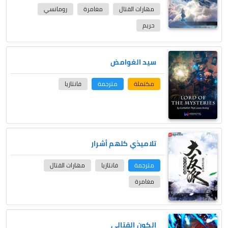
مهارات القتال
مغامرة
رومانسي
حريم
سيد الغوامض
مكتملة
مترجمة
فانتازيا
تلاميذي كلهم أشرار
مترجمة
فانتازيا
مهارات القتال
مغامرة
الكون القتالي