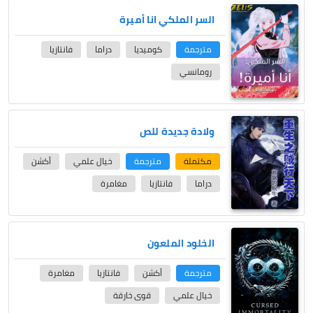
السر الملكي انا أميرة
مترجمة
كوميديا
دراما
فانتازيا
رومانسي
ولادة جديدة للص
مكتملة
مترجمة
خيال علمي
أكشن
دراما
فانتازيا
مغامرة
الخلود الملعون
مترجمة
أكشن
فانتازيا
مغامرة
خيال علمي
قوى خارقة