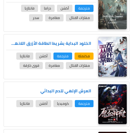
مترجمة
أكشن
دراما
فانتازيا
مهارات القتال
مغامرة
سحر
الخلود البداية بشريط الطاقة الأزرق اللانهائي
مكتملة
مترجمة
أكشن
فانتازيا
مهارات القتال
مغامرة
قوى خارقة
العرش الإلهي للدم البدائي
مترجمة
كوميديا
أكشن
فانتازيا