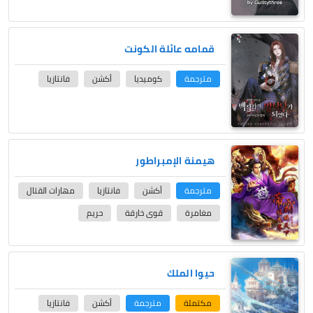
قمامه عائلة الكونت
مترجمة
كوميديا
أكشن
فانتازيا
هيمنة الإمبراطور
مترجمة
أكشن
فانتازيا
مهارات القتال
مغامرة
قوى خارقة
حريم
حيوا الملك
مكتملة
مترجمة
أكشن
فانتازيا