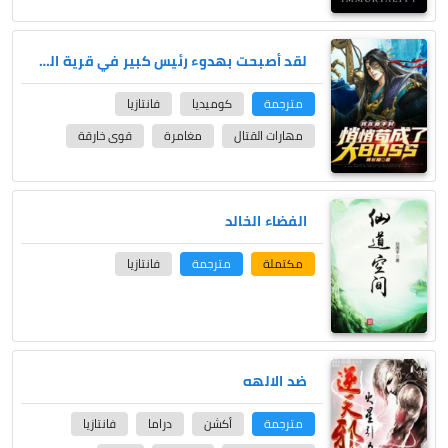
لقد أصبحت بهدوء رئيس كبير في قرية المبتدئين
مترجمة
كوميديا
فانتازيا
مهارات القتال
مغامرة
قوى خارقة
الفضاء الخالد
مكتملة
مترجمة
فانتازيا
ضد الالهه
مترجمة
أكشن
دراما
فانتازيا