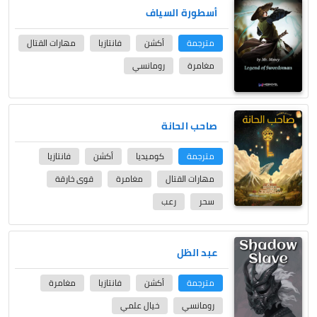
أسطورة السياف
مترجمة
أكشن
فانتازيا
مهارات القتال
مغامرة
رومانسي
صاحب الحانة
مترجمة
كوميديا
أكشن
فانتازيا
مهارات القتال
مغامرة
قوى خارقة
سحر
رعب
عبد الظل
مترجمة
أكشن
فانتازيا
مغامرة
رومانسي
خيال علمي