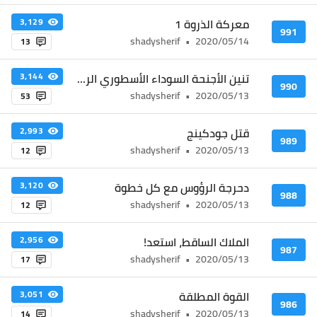
معركة الذروة 1
3,129
991
shadysherif
•
2020/05/14
13
تنين الأجنحة السوداء الأسطوري الرتبة 10!
3,144
990
shadysherif
•
2020/05/13
53
قتل جودكينج
2,993
989
shadysherif
•
2020/05/13
12
دحرجة الرؤوس مع كل خطوة
3,120
988
shadysherif
•
2020/05/13
12
الملاك الساقط، استعد!
2,956
987
shadysherif
•
2020/05/13
17
القوة المطلقة
3,051
986
shadysherif
•
2020/05/13
14