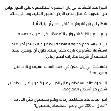
أخيرا عند اكتشاف ني يان، السحرة استهدفوه على الفور بوابل
من التعويذات، مثل حراب الأرض، تفجير الجليد، وما إلى ذلك.
شكل ني يان تشوش واختفى دون أن يترك أثرا.
بانغ! بانغ! بانغ! فشل وابل التعويذات في ضرب هدفهم.
ني يان استخدم خطوة العاصفة ليظهر خلف ساحر آخر. عند
استشعار قشعريرة باردة خلف رقبته، حاول أن يومض، لكنه
اكتشف أن شريط مهاراته أصبح رماديًا.
بفششت! ني يان طعن في صدر الساحر بسيف زينارد. قتل
فوري آخر!
السحرة كانوا يسقطون مثل الذباب، غير قادرين على إبداء أي
شكل من أشكال المقاومة.
أمر القائد عند مشاهدة رجاله وهم يسقطون مثل الذباب،
"اجعل الـ 200 في وضع الاستعداد يتقدمون!"