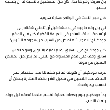
يان سريعًا وشرسًا جدًا. كان من المستحيل بالنسبة له أن يتجنبه
جسديا!
كان حجر النحت في الواقع مهارة هروب.
ني يان رفه حاجبه في دهشة قبل أن تنحني شفتاه إلى
ابتسامة باهتة. الساحر في العباءة الفضية كان في الواقع
جودكينج! لا عجب أنه تمكن من الهرب من هجومه الشرس!
كان جودكينج في السابق زعيم نقابة بانثيون، وهو منافس
سابق وقف على قدم المساواة مع بلنتي. لم يكن من الممكن
التقليل من قوته.
عرف جودكينج أن هويته قد تم كشفها بعد استخدام حجر
النحت. عدد اللاعبين في فصيل الشر بهذه المهارة يمكن أن
تحسب بيد واحدة.
بدأ جودكينج يلوح بعصاه لحماية نفسه، عندما قصفه ليل جولد
بنفث اللهب.