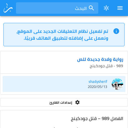
البحث
تم تفعيل نظام التعليقات الجديد على الموقع،
ونعمل على إضافته لتطبيق الهاتف قريبًا.
رواية ولادة جديدة للص
989 - قتل جودكينج
shadysherif
2020/05/13
إعدادات القارئ
الفصل 989 – قتل جودكينج