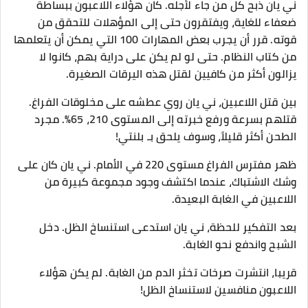
ني يان ذبح كل من جاء لأجله. كان هؤلاء اللاعبون ببساطة
ضعفاء للغاية، ويفتقرون حتى إلى المؤهلات للتحقق من
قوته. قرر أن يجرب بعض المهارات 100 التي يمكن أن يتعلمها
من كتاب النظام. حتى لو لم يكن على دراية بهم، كانوا لا
يزالون أكثر من كافيين لقتل هذه اليرقات الصغيرة.
بين قتل اللاعبين، ني يان روي عطشه على مخلوقات الفراغ.
قتلهم بسرعة ورفع خبرته إلى المستوى 210، 65٪. مجرد
الطحن أكثر قليلاً، وسوف يلحق بـ بلنتي!
ظهر مفترس الفراغ مستوى 220 في الأمام. ني يان كان على
وشك الاشتباك، عندما اكتشف وجود مجموعة كبيرة من
اللاعبين في الغابة البعيدة.
بعد التفكير للحظة، ني يان استدعى استنساخ الظل. دخل
الشبح واندفع نحو الغابة.
قريبا، انتشرت صرخات تخثر الدم من الغابة. لم يكن هؤلاء
اللاعبون منافسين لاستنساخ الظل!