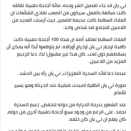
ني يان قد جاء لفصيل الشر وحده. مائة أجنحة ذهبية تقاتله
كانت مبالغة بالفعل. سيكون من الصعب تفادي الشائعات ان
الملاك الساقط كانت عديمة الضمير، حيث أرسلت العديد من
اللاعبين للتجمع ضد شخص واحد.
الملاك الساقط تعتقد أصلا ان هذه 100 أجنحة ذهبية كانت
كافية لإجبار ني يان لإخراج أوراقه. لم يتوقعوا أبدًا أنه يمكن أن
يسقطهم دون تعب. كان هذا غير مقبول! لذا، دعا الزعيم
المزيد من اللاعبين.
عندما دعا قائد السحرة التعزيزات، ني يان رآه بين الحشد.
صورة ني يان الظلية اصبحت ضبابية عند الحركة وهو يسير
للأمام.
عند الشعور بدرجة الحرارة من حوله تنخفض، زعيم السحرة
تجمد. على الرغم من وجود سبع أجنحة ذهبية أخرى من حوله،
كان يعلم ان ني يان كان خلفه.