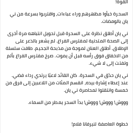
القوة!
السحرة خبأوا مظهرهم وراء عباءات، واقتربوا بسرعة من ني
يان بالومضات.
ني يان أطلق نظرة على السحرة قبل تحويل انتباهه مرة أخرى
إلى الصحة المتدنية لمفترس الفراغ. لم يشعر بالذعر على
الإطلاق. أطلق العنان لموجة من مذبحة الجحيم. طافت سلسلة
من الاخفاق فوق رأسه قبل أن يموت. صرخ مفترس الفراغ بألم
وتفتت إلى لا شيء.
ني يان حدّق في السحرة. كان القائد لاعبًا يرتدي رداء فضي.
عند إعطاء إشارة بيده، انقسم المئات من اللاعبين إلى فرق من
خمسة وانتقلوا لمحاصرة ني يان.
وووش! وووش! وووش! بدأ السحر يمطر من السماء.
خطوة العاصفة لنيرفانا فلام!