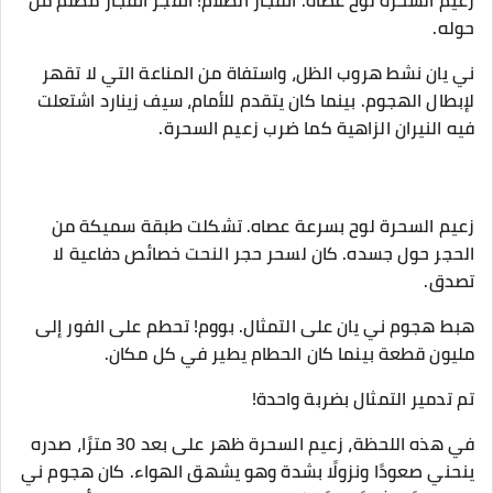
زعيم السحرة لوح عصاه. انفجار الظلام! انفجر انفجار مظلم من
حوله.
ني يان نشط هروب الظل، واستفاة من المناعة التي لا تقهر
لإبطال الهجوم. بينما كان يتقدم للأمام، سيف زينارد اشتعلت
فيه النيران الزاهية كما ضرب زعيم السحرة.
زعيم السحرة لوح بسرعة عصاه. تشكلت طبقة سميكة من
الحجر حول جسده. كان لسحر حجر النحت خصائص دفاعية لا
تصدق.
هبط هجوم ني يان على التمثال. بووم! تحطم على الفور إلى
مليون قطعة بينما كان الحطام يطير في كل مكان.
تم تدمير التمثال بضربة واحدة!
في هذه اللحظة، زعيم السحرة ظهر على بعد 30 مترًا، صدره
ينحني صعودًا ونزولًا بشدة وهو يشهق الهواء. كان هجوم ني