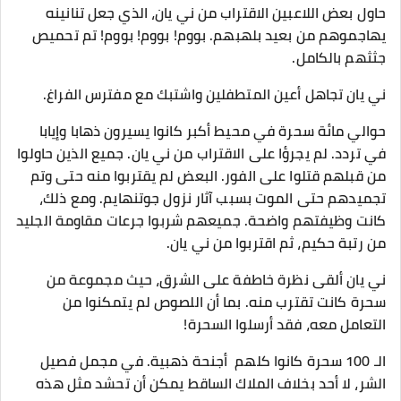
حاول بعض اللاعبين الاقتراب من ني يان، الذي جعل تنانينه
يهاجموهم من بعيد بلهبهم. بووم! بووم! بووم! تم تحميص
جثثهم بالكامل.
ني يان تجاهل أعين المتطفلين واشتبك مع مفترس الفراغ.
حوالي مائة سحرة في محيط أكبر كانوا يسيرون ذهابا وإيابا
في تردد. لم يجرؤا على الاقتراب من ني يان. جميع الذين حاولوا
من قبلهم قتلوا على الفور. البعض لم يقتربوا منه حتى وتم
تجميدهم حتى الموت بسبب آثار نزول جوتنهايم. ومع ذلك،
كانت وظيفتهم واضحة. جميعهم شربوا جرعات مقاومة الجليد
من رتبة حكيم، ثم اقتربوا من ني يان.
ني يان ألقى نظرة خاطفة على الشرق، حيث مجموعة من
سحرة كانت تقترب منه. بما أن اللصوص لم يتمكنوا من
التعامل معه، فقد أرسلوا السحرة!
الـ 100 سحرة كانوا كلهم ​​ أجنحة ذهبية. في مجمل فصيل
الشر، لا أحد بخلاف الملاك الساقط يمكن أن تحشد مثل هذه