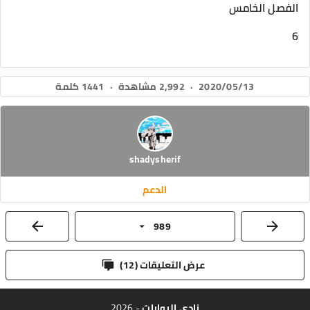
الفصل الخامس
6
2020/05/13
·
2,992 مشاهدة
·
1441 كلمة
shadysherif
الدعم
989
عرض التعليقات (
12
)
نادي الروايات
- 2026