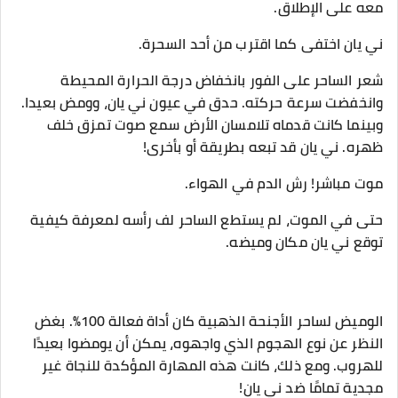
معه على الإطلاق.
ني يان اختفى كما اقترب من أحد السحرة.
شعر الساحر على الفور بانخفاض درجة الحرارة المحيطة
وانخفضت سرعة حركته. حدق في عيون ني يان، وومض بعيدا.
وبينما كانت قدماه تلامسان الأرض سمع صوت تمزق خلف
ظهره. ني يان قد تبعه بطريقة أو بأخرى!
موت مباشر! رش الدم في الهواء.
حتى في الموت، لم يستطع الساحر لف رأسه لمعرفة كيفية
توقع ني يان مكان وميضه.
الوميض لساحر الأجنحة الذهبية كان أداة فعالة 100٪. بغض
النظر عن نوع الهجوم الذي واجهوه، يمكن أن يومضوا بعيدًا
للهروب. ومع ذلك، كانت هذه المهارة المؤكدة للنجاة غير
مجدية تمامًا ضد ني يان!