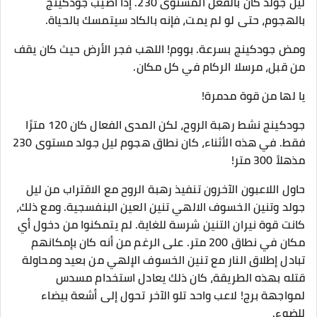
ليل جولد كان بالفعل المستوى 230. إذا أصيب جودكينج
بالهجوم، حتى لو لم يمت، فإنه بالكاد سيتمسك بالحياة.
ومض جودكينج بسرعة. بووم! اللهب فجر الأرض حيث كان يقف
من قبل، مرسلا الركام في كل مكان.
يا لها من قوة مدمرة!
جودكينج نشط رهبة الروح، لكن المدى الفعال كان 120 مترًا
فقط. في هذه الأثناء، كان نطاق هجوم ليل جولد مستوى 230
مذهلاً 300 متر!
حاول اللاعبون الآخرون تنفيذ رهبة الروح مع الاقتراب من ليل
جولد وتنين الخسوف الالهي تنين العين البنفسجية. ومع ذلك،
كانت قوة نيران التنين شرسة للغاية. لم يتمكنوا من دخول أي
مكان في نطاق 200 متر. على الرغم من أنه كان بإمكانهم
تبادل إطلاق النار مع تنين الخسوف الإلهي من بعيد ومحاولة
قتله بهذه الطريقة، كان ذلك يعادل استخدام مسدس
لمواجهة برج! لاعب واحد تلو الآخر تحول إلى أشعة بيضاء
للضوء.