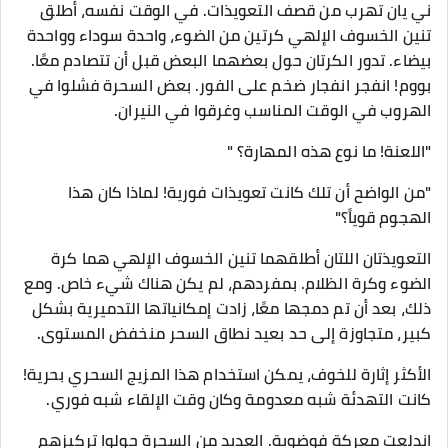
ني يان تهرب من قصف التعويذات. في الوقت نفسه، أطلق
تنين الخسوف الإلهي كرتين من الضوء، واحدة سوداء وواحدة
بيضاء. تدور الكرتان حول بعضهما البعض قبل أن تتصادم معًا.
بووم! انفجر انفجار ضخم على الفور. بعض السحرة فشلوا في
الهروب في الوقت المناسب وغرقوا في النيران.
"اللعنة! ما نوع هذه المهارة؟ "
"من الواضح أن تلك كانت تعويذات فورية! لماذا كان هذا
الهجوم قوياً؟"
التعويذتان اللتان أطلقهما تنين الخسوف الإلهي هما كرة
الضوء وكرة الظلام. بمفردهم، لم يكن هناك شيء خاص. ومع
ذلك، بعد أن تم دمجها معًا، زادت إمكانياتها التدميرية بشكل
كبير، متجاوزة إلى حد بعيد نطاق السحر منخفض المستوى.
الأكثر إثارة للخوف، يمكن استخدام هذا المزيج السحري بحرية!
كانت التهدئة شبه معدومة وكان وقت الإلقاء شبه فوري.
اندلعت معركة فوضوية. العديد من السحرة حولوا تركيزهم