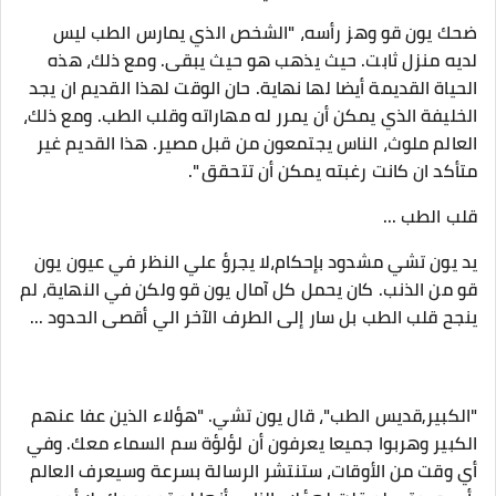
ضحك يون قو وهز رأسه، "الشخص الذي يمارس الطب ليس
لديه منزل ثابت. حيث يذهب هو حيث يبقى. ومع ذلك، هذه
الحياة القديمة أيضا لها نهاية. حان الوقت لهذا القديم ان يجد
الخليفة الذي يمكن أن يمرر له مهاراته وقلب الطب. ومع ذلك،
العالم ملوث، الناس يجتمعون من قبل مصير. هذا القديم غير
متأكد ان كانت رغبته يمكن أن تتحقق ".
قلب الطب ...
يد يون تشي مشدود بإحكام،لا يجرؤ علي النظر في عيون يون
قو من الذنب. كان يحمل كل آمال يون قو ولكن في النهاية، لم
ينجح قلب الطب بل سار إلى الطرف الآخر الي أقصى الحدود ...
"الكبير,قديس الطب"، قال يون تشي. "هؤلاء الذين عفا عنهم
الكبير وهربوا جميعا يعرفون أن لؤلؤة سم السماء معك. وفي
أي وقت من الأوقات، ستنتشر الرسالة بسرعة وسيعرف العالم