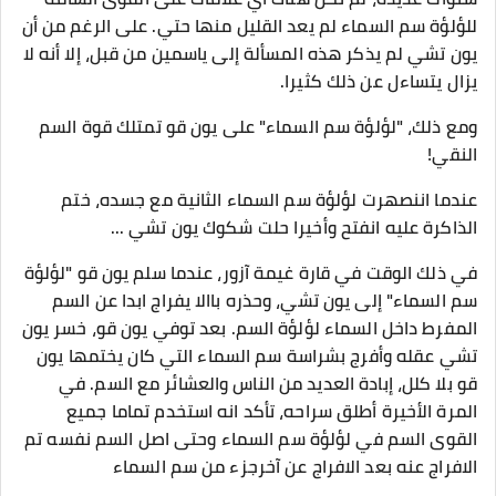
للؤلؤة سم السماء لم يعد القليل منها حتي. على الرغم من أن
يون تشي لم يذكر هذه المسألة إلى ياسمين من قبل، إلا أنه لا
يزال يتساءل عن ذلك كثيرا.
ومع ذلك، "لؤلؤة سم السماء" على يون قو تمتلك قوة السم
النقي!
عندما اننصهرت لؤلؤة سم السماء الثانية مع جسده، ختم
الذاكرة عليه انفتح وأخيرا حلت شكوك يون تشي ...
في ذلك الوقت في قارة غيمة آزور، عندما سلم يون قو "لؤلؤة
سم السماء" إلى يون تشي، وحذره باالا يفراج ابدا عن السم
المفرط داخل السماء لؤلؤة السم. بعد توفي يون قو، خسر يون
تشي عقله وأفرج بشراسة سم السماء التي كان يختمها يون
قو بلا كلل، إبادة العديد من الناس والعشائر مع السم. في
المرة الأخيرة أطلق سراحه، تأكد انه استخدم تماما جميع
القوى السم في لؤلؤة سم السماء وحتى اصل السم نفسه تم
الافراج عنه بعد الافراج عن آخرجزء من سم السماء