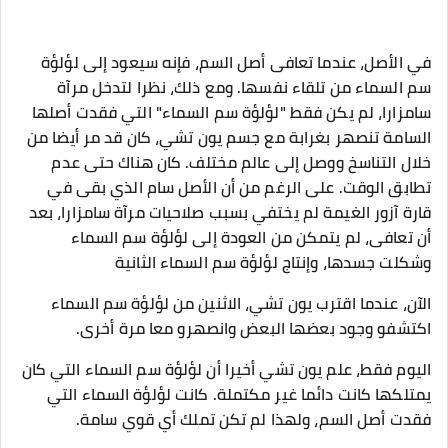
في الأصل، عندما تعافى أصل السم، فإنه سيعود إلى لؤلؤة
سم السماء من تلقاء نفسها. ومع ذلك، نظرا لتدخل مرآة
سامزارا، لم يكن فقط "لؤلؤة سم السماء" التي فقدت أصلها
السامة تنصهر بغرابة مع جسم يون تشي، كان قد مر أيضا من
خلال التناسخ ووصل إلى عالم مختلف. كان هناك حتى عدم
تطابق الوقت. على الرغم من أن الأصل سام الذي بقى في
قارة آزور الغيمة لم يختفي بسبب صلاحيات مرآة سامزارا، بعد
أن تعافى، لم يتمكن من العودة إلى لؤلؤة سم السماء
وشكلت جسدها، وإنتاج لؤلؤة سم السماء الثانية
الآن، عندما اقترب يون تشي، الاثنين من لؤلؤة سم السماء
اكتشفو وجود بعضها البعض وانصهرو معا مرة أخرى.
اليوم فقط، علم يون تشي أخيرا أن لؤلؤة سم السماء التي كان
يمتلكها كانت دائما غير مكتملة. كانت لؤلؤة السماء التي
فقدت أصل السم، ولهذا لم تكن تملك أي قوي سامة.