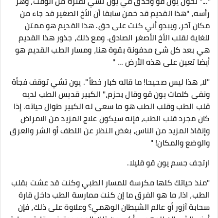
"..." تحول يون قو وحدق في يون تشي لفترة من الوقت، وهز
رأسه، "هذا القديم قد خمن سابقا أن الأخ الصغير قد جاء من
مكان آخر، ويبدو أني كنت على حق. هذا القديم هو ممتن
للغاية لقلب الأخ الأصغر الصادق. ومع ذلك، جذور هذا القديم
هي بعد كل شئ مدفونة بقوة هنا، ومسار الطب القديم هو
أيضا تعين على هذه الأرض ... "
"لا، هذا ليس صحيحا! ما قاله كبار خطأ ". يون تشي توقف فجأة
ونفى كلمات يون قو وقال بحزم،" الكبير قديس الطب لديه
قلب الطب وقلب الطب هو ما سعى له الكبير طوال حياته. إذا
كان مجرد قلب الطب، فإنه سيكون علاج المزيد من الامراض
وإنقاذ المزيد من الناس، بغض النظر عن اللطف أو الشر والعرق
والوضع والمكان! "
ارتجف جسم يون قو قليلا.
"منذ حياتك كلها مكرسة للمسار الطبي وكنت قد عشت بقلب
الطب، اذا، ما هو الفرق ما إن كنت ممارسة الطب داخل قارة
سحابة آزور أو عالم الشيطان الوهمي؟ وعلاوة على ذلك، فإن