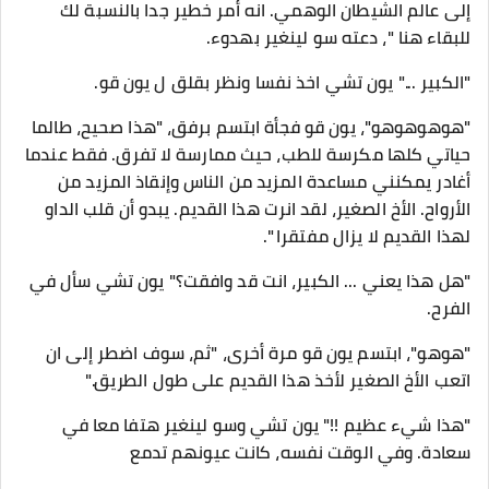
إلى عالم الشيطان الوهمي. انه أمر خطير جدا بالنسبة لك
للبقاء هنا "، دعته سو لينغير بهدوء.
"الكبير ..." يون تشي اخذ نفسا ونظر بقلق ل يون قو.
"هوهوهوهو"، يون قو فجأة ابتسم برفق، "هذا صحيح، طالما
حياتي كلها مكرسة للطب، حيث ممارسة لا تفرق. فقط عندما
أغادر يمكنني مساعدة المزيد من الناس وإنقاذ المزيد من
الأرواح. الأخ الصغير، لقد انرت هذا القديم. يبدو أن قلب الداو
لهذا القديم لا يزال مفتقرا ".
"هل هذا يعني ... الكبير، انت قد وافقت؟" يون تشي سأل في
الفرح.
"هوهو"، ابتسم يون قو مرة أخرى، "ثم، سوف اضطر إلى ان
اتعب الأخ الصغير لأخذ هذا القديم على طول الطريق."
"هذا شيء عظيم !!" يون تشي وسو لينغير هتفا معا في
سعادة. وفي الوقت نفسه، كانت عيونهم تدمع