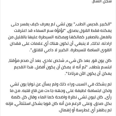
سجن السم.
"الكبير..قديس الطب،" يون تشي لم يعرف كيف يفسر حتى
يمكنه فقط القول بصدق، "لؤلؤة سم السماء قد اعترفت
بالفعل بالصغير كمالكها ويمكنه السيطرة عليها بالقليل من
ارادته. لذلك، لا ينبغي أن تكون هناك أي علامات على فقدان
القوى السامة للسيطرة. الكبير لا داعي للقلق ".
كان يون قو، بعد كل شيء، شخص عادي. بعد أن صدم مؤقتا،
ابتسم بلطف، "ثم أنه لا يمكن أن يكون أفضل. هذا القديم
يمكن أن يكون الآن مرتاحا ".
لم يشكك في السبب وراء ذلك ولم يسأل عن نوايا يون تشي
ولكن ابتسامة لطيفة على وجهه جاءت من قاع قلبه. من ما
رأى، كان ليون تشي نظرة واضحة كما الماء وقال كل كلمة
بكل صدق. وعلى الرغم من أنه كان قويا بشكل استثنائي، فإنه
لم يظهر أي غطرسة أو إهمال.