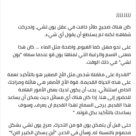
زززززززز
كان هناك ضجيج طائر خافت في عقل يون تشي، وتحركت
شفاهه لكنه لم يستطع أن يقول أي شيء.
على نحو مهل كما الغيوم، واضحة مثل الماء ... كان هذا
معنى الاسم والرغبة التي تمناها يون قو عندما سماه "يون
تشي" في ذلك الوقت.
"القدرة على مقابلة شخص مثل الأخ الصغير هو بالتأكيد نعمة
على هذه الحياة القديمة. قوة الأخ الأصغر هي هائلة ومزاجك
الخاص استثنائي. يجب أن يكون لديك بعض الأمور الهامة
للحضور إلى هنا. إذا كان هناك أي مسائل حيث يمكن أن يساعد
هذا القديم، يرجى السماح لهذا القديم ان يعرف، وسوف
يساعدك بالتأكيد بكل قوته. "
حتى قبل أن يتمكن يون قو من التحرك، صرخ يون تشي بشكل
محموم بالنسبة له، وسأل في الذعر، "أين يسكن الكبير الان؟"