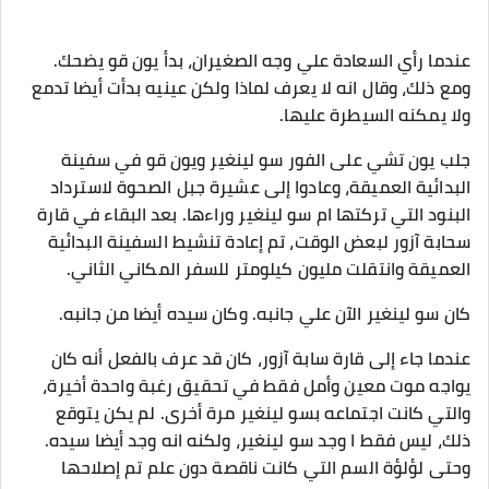
عندما رأي السعادة علي وجه الصغيران، بدأ يون قو يضحك.
ومع ذلك، وقال انه لا يعرف لماذا ولكن عينيه بدأت أيضا تدمع
ولا يمكنه السيطرة عليها.
جلب يون تشي على الفور سو لينغير ويون قو في سفينة
البدائية العميقة، وعادوا إلى عشيرة جبل الصحوة لاسترداد
البنود التي تركتها ام سو لينغير وراءها. بعد البقاء في قارة
سحابة آزور لبعض الوقت، تم إعادة تنشيط السفينة البدائية
العميقة وانتقلت مليون كيلومتر للسفر المكاني الثاني.
كان سو لينغير الآن علي جانبه. وكان سيده أيضا من جانبه.
عندما جاء إلى قارة سابة آزور، كان قد عرف بالفعل أنه كان
يواجه موت معين وأمل فقط في تحقيق رغبة واحدة أخيرة،
والتي كانت اجتماعه بسو لينغير مرة أخرى. لم يكن يتوقع
ذلك، ليس فقط ا وجد سو لينغير، ولكنه انه وجد أيضا سيده.
وحتى لؤلؤة السم التي كانت ناقصة دون علم تم إصلاحها