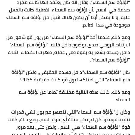
"لؤلؤة سم السماء"، وقال انه كان يعتقد انها كانت مجرد
صدفة في الاسم لأن لؤلؤة سم السماء الفعلية كانت بالفعل
عليه، و لا يمكن أبدا أن يكون هناك اثنين من لؤلؤة سم السماء
موجودة في هذا العالم.
ومع ذلك، عندما أخذ "لؤلؤة سم السماء" من يون قو شعور من
الارتباط الروحي صدى بوضوح داخل قلبه. "لؤلؤة سم السماء"
داخل جسده يشعر به بقوة وفي عقله، ظهرت الكلمات الثلاث
"لؤلؤة سم السماء".
كان "لؤلؤة سم السماء"داخل جسده الحقيقي، ولكن "لؤلؤة
سم السماء" التي امتلكها يون قو كانت حقيقية كذلك!
ومع ذلك، كانت هذه الثانية مختلفة تماما عن لؤلؤة سم
السماء
وكان ل"لؤلؤة سم السماء"التي تنصهر مع يون تشي قدرات
تنقية قوية ولكن لم يكن يملك أي قوة السم. ومع ذلك، كانت
قوة "لؤلؤة سم السماء" هي السم ، ولكن حتى بعد مرور
سنوات عديدة، لم تكن هناك أي علامات على القوى السامة