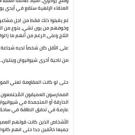
وفنج زوكوي، أسياد طائفة العنقاء 
العنقاء الإلهية ستقع في أيدي يون
لم يقبلوا ذلك فقط من اجل مشاعر ف
وخوفهم من يون تشي، بنوع من الإ
الثلج وعلى الرغم من أنهم ما زال
على الأقل كان شخصاً لديه شجاعة 
من ناحية أخرى شيوانيوان وينتيا
حتى لو كانت المقاومة تعني الموت 
الممارسون العميقون المُجتمعون في
الحارقة أو المتجمدة في شيوانيوا
عارمة في تدفق الطاقة في ساحة 
الأشخاص الذين كانت قوتهم العميقة
جميعا خائفين جدا حتى انهم كانو