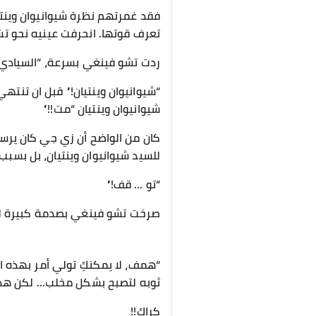
فقد غمرتهم نظرة شيوانيوان وينتيان
تعرف قوتها. انحرفت عينيه نحو ت
ردت تشو فينغي بسرعة، “السيادي 
“شيوانيوان وينتيان!” قبل ان تنت
شيوانيوان وينتيان “مت!!”
كان من الواضح أن زي جي كان يرسل
للسيد شيوانيوان وينتيان، بل بسبب
“تو … قف!”
صرخت تشو فينغي بصدمة كبيرة لكن
“همف، لا يمكنكِ تولي أمر بهذه ا
ثوبه لتصبح بشكل مخلب… لكن هذا
كراك!!