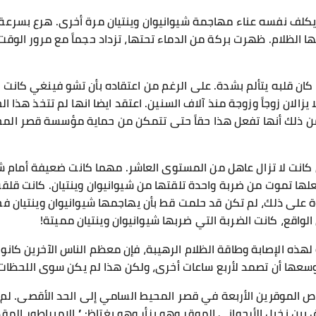
ولم يكلف نفسه عناء مهاجمة شيوانيوان وينتيان مرة أخرى. هرع بسر
ا الظلام. ظهرت بركة من الدماء تحتها، تزداد حجماً مع مرور الوق
ان قلبه يتألم بشدة. على الرغم من اعتقاده بأن تشو فينغي كانت م
 لا يزالان زوجاً وزوجة منذ آلاف السنين. اعتقد ايضا انها لم تتخذ هذا
من ذلك أنها تفعل هذا حقاً حتى تتمكن من حماية مؤسسة قصر الم
انت لا تزال عاهل من المستوى العاشر. مهما كانت ضعيفة أمام شيوا
لها تموت من ضربة واحدة تلقتها من شيوانيوان وينتيان. كانت قلق
ة على ذلك، لم تكن قد حلمت قط بأن يهاجمها شيوانيوان وينتيان فج
الواقع، كانت الضربة التي ضربها شيوانيوان وينتيان مميتة!
 لهذه الإصابة وطاقة الظلام الرهيبة، فإن معظم الناس الآخرين كانوا
سعها أن تصمد لأربع ساعات أخرى، ولكن هذا لم يكن سوى اللحظات ال
اص الموقرين الأربعة في قصر المحيط السامي إلى الحد الأقصى. لم
ق بين نخيل الأرجواني الموقر وهو يزأر وهو يغتاظ: ” الإمبراطور ال