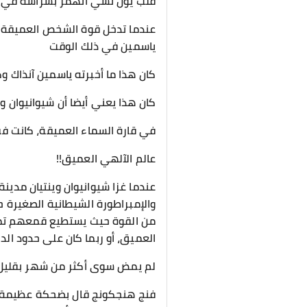
قلب يون تشي انهمر بشراسة في 
عندما تدخل قوة الشخص العميقة عا
ياسمين في ذلك الوقت
كان هذا ما أخبرته ياسمين آنذاك وكا
كان هذا يعني أيضا أن شيوانيوان 
في قارة السماء العميقة، كانت ف
عالم الآلهي العميق!!
عندما غزا شيوانيوان وينتيان مدين
والإمبراطورة الشيطانية الصغيرة ح
من القوة حيث يستطيع قمعهم تمام
العميق، أو ربما كان على حدود ال
لم يمض سوى أكثر من شهر بقليل م
فنج هنجكونج قال بضحكة عظيمة: “هي