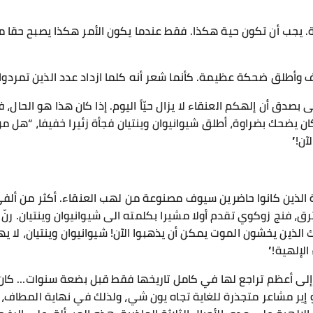
يقة. يجب أن تكون حية هكذا. فقط عندما يكون الأمر هكذا يصبح حقا 
ف وأطلق ضحكة عظيمة. كأنما شعر أنه كلما ازداد عدد الذين تمردوا 
بصدق أن إلهكم العنقاء لا يزال حيّاً اليوم. إذا كان هذا هو الحال
 كان يضحك بضراوة، أطلق شيوانيوان وينتيان فجأة زئيرا خفيفا، “هل من 
آن!”
ية الذين كانوا حاضرين سيوف مصنوعة من لهب العنقاء. أكثر من أ
رق، فنج زوكوي تقدم أولا مشيرا بكلمته الى شيوانيوان وينتيان. رن
ئك الذين يخشون الموت يمكن أن يذهبوا الآن! شيوانيوان وينتيان، لا يه
الإلهية!”
ْ إلى أعظم تراجع لها في كامل تاريخها فقط قبل بضعة سنوات… كا
ير مشاعر متجذرة للغاية تجاه يون شي، ولذلك في نهاية المطاف، 