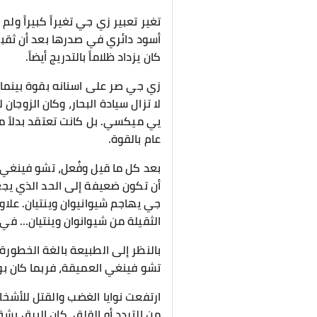
تغير تعبير زي جي تغيراً كبيراً 
أسود دائري في صدرها بعد أن ثقبه
كان يزداد ظلاماً بالتدريج أيضاً.
زي جي صر على اسنانه بقوة بينما ك
لا تزال سيادة البحار، وكان الزوجان
يي ميكسي. بل كانت تعتقد بدلاً 
عام بالقوة.
بعد كل ما قيل وفُعل، تشو فينغي ك
أن تكون ضعيفة إلى الحد الذي يجع
جي يهاجم شيوانيوان وينتيان. علاو
الثقيلة من شيوانوان وينتيان… في 
بالنظر إلى الطبيعة بالغة الخطورة
تشو فينغي العميقة، فربما كان بو
ارتفعت نوايا الغضب والقتل للأشخ
من التردد أو القلق. كان البرق يش