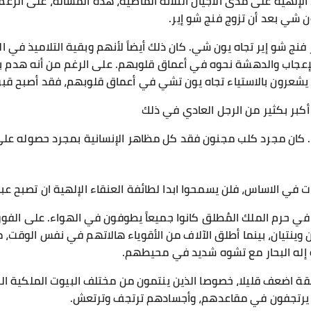
الإلهية على مدى الأجيال الثلاثة الماضية، هذه المسألة، على الرغم
 شي بعد أن تزوج فنج شو إير.
نج شو إير تجاه يون شي. كان ذلك أيضاً لأنهم وبقية التلاميذ في ا
عجاب والدهشة نحوه في أعماق قلوبهم. على الرغم من أنه هدم بوا
وا يشعرون بالاستياء تجاه يون تشي في أعماق قلوبهم، فقد أصبح 
أكبر بكثير من الرجل العادي في ذلك
ن… كان مجرد كلب مجنون فقد كل مظاهر الإنسانية بمجرد حصوله 
في الاساس، فلن يسمحوا ابدا لطائفة العنقاء الإلهية ان تصبح عبيد
 حرم الملك المُطلق كانوا جميعاً يطوفون في الهواء. على الفور، 
ن وينتيان، بينما أطلق الآلاف من الأقوياء هالاتهم في نفس الوق
إله البحار مع تشوه شديد في محيطهم.
 اضعف قليلا، خصوصا الذين ينتمون من مختلف البيوت الملكية الكبيرة
ا يرتجفون في مقاعدهم، وأجسادهم ترتجف وترتعش.