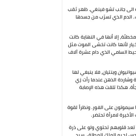
عة الى جانب تشو فينغي. ظهر ثقب
ت. الدم الذي تسرّب من جسدها
خطئة، إلا أنها في النهاية كانت
 الخيار لأنها كانت تخشى الموت مثل
حيط السامي الذي دام عشرة آلاف
نيوان وينتيان، فلا ينبغي لها
ة وشاردة الذهن عندما رأت زي
أة. هكذا تلقت هذه الإصابة
 سيموتون على الفور. ونظراً لقوة
أخيرة لامرأة تحتضر.
 تعد قلوبهم تحتوي ولو على ذرة
مقدس لحرم الملك المطلق، سيد