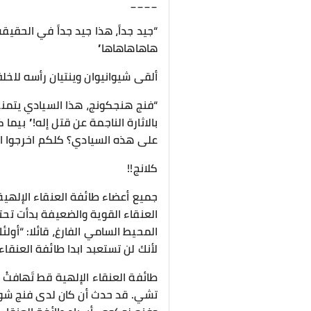
____
“جيد جداً، هذا جيد جداً في الحق
هاهاهاهاها”
ألقى شيوانيوان وينتيان رأسه للخل
“فنج هنجكونج، هذا السيادي يتمنى 
بالاثارة الناجمة عن قتل إله!” بيما
على هذه السيادي؟ كلكم اخرجوا ال
كلانج!!
جميع أعضاء طائفة العنقاء الإله
العنقاء القوية والضعيفة بدأت تحت
المحيط السامي الفارغ، قائلا: “أول
لأنك لن تستعبد ابدا طائفة العنقاء 
طائفة العنقاء الإلهية قط تَهافت
تشي. قد حدث أن كان لدى فنج شو إ