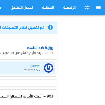
الرئيسية
المكتبة
تحميل التطبيق
س
تم تفعيل نظام التعليقات ا
رواية ضد الالهه
903 - الليلة الأبدية لشيطان السماوي مياسما
Survival
2021/11/24
903 – الليلة الأبدية لشيطان السماوي مياسما