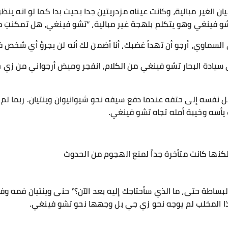
 الغير مبالية، وكانت عيناه مزدريتين جدا بحيث بدا كما لو انه ينظ
شو فينغي وهو يتكلم بلهجة غير مبالية، “تشو فينغي، هل تمكنتِ 
السماوي، أرجو أن تهدأ غضبك، أنا أضمن لك أنه لن يجرؤ أي شخص
هي سيادة البحار تشو فينغي من الكلام، انفجر وميض أرجواني من ز
 نفسه إلى حتفه عندما دفع سيفه نحو شيوانيوان وينتيان. ربما لم
 يأسه وخيبة أمله تجاه تشو فينغي.
ها كانت متأخرة جداً لمنع الهجوم من الحدوث
لبساطة حتى، ما الذي سأحتاجك إليه بعد الآن؟” حنى وينتيان فمه 
 المخلب لم يوجه نحو زي جي بل وجهها نحو تشو فينغي.