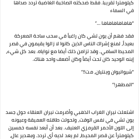
كيلومترا تقريبا. فقط ضحكته الصاخبة الغاضبة تردد صداها
في السماء
“هاهاهاهاهاها …”
فقد فهم أن يون تشي كان راغباً في سحب ساحة المعركة
بعيداً، لمنع إشراك الناس الذين كانوا لا زالوا يقيمون في قصر
المحيط السامي. وقد تزامن ذلك أيضا مع نواياه. بعد كل شيء،
إبنه الوحيد كان تحت أيضاً وكان أضعف واحد هناك.
“شيوانيوان وينتيان، مت!!”
“المطهر!”
اشتعلت نيران الغراب الذهبي وأضرمت نيران العنقاء حول جسد
يون تشي في نفس الوقت، وتحولت طاقته العميقة وعيونه
إلى اللون الأحمر القرمزي العنيف. بعد أن أبعد نفسه خمسين
كيلومتراً عن قصر المحيط، لم يعد لديه أي تردد. وبهدير عالٍ،