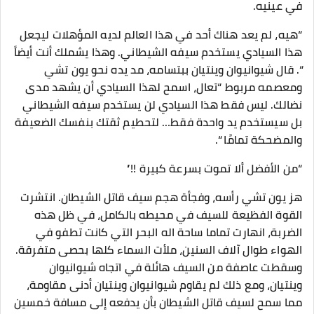
في عينيه.
“هيه، لم يعد هناك أحد في هذا العالم لديه المؤهلات ليجعل
هذا السيادي يستخدم سيفه الشيطاني. وهذا يشملك أنت أيضاً
“. قال شيوانيوان وينتيان ببتسامه، مد يده نحو يون تشي
ومعصمه مربوط “تعال، اسمح لهذا السيادي أن يشهد مدى
نضالك. ليس فقط هذا السيادي لن يستخدم سيفه الشيطاني
بل سيستخدم يد واحدة فقط… لتحطيم ثقتك بنفسك الضعيفة
والمضحكة تمامًا “.
“من الأفضل ألا تموت بسرعة كبيرة !!”
هز يون تشي رأسه، وفجأة هجم سيف قاتل الشيطان. انتشرت
القوة الفظيعة للسيف في محيطه بالكامل، في ظل هذه
الضربة، انهارت تماما ساحة اله البحر التي كانت تطفو في
الهواء طوال آلاف السنين، ملأت السماء كلها بحصى متفرقة.
وسقطت عاصفة من السيف هائلة في اتجاه شيوانيوان
وينتيان، ومع ذلك لم يقاوم شيوانيوان وينتيان أدنى مقاومة،
مما سمح لسيف قاتل الشيطان بأن يدفعه إلى مسافة خمسين