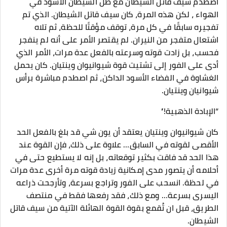
اصطدم سيف قاتل الشيطان مع ظل الشيطان الأسود في
الهواء ، لكن هذه المرة، كان سيف قاتل الشيطان. الذي تم
تفجيره سابقًا في كل مرة، توقف مؤقتًا للحظة، ثم تلاه
اشتعال متفجر من النيران. لم يقتصر الأمر على أنه لم ينفجر
فحسب، بل زادت قوته وسرعته بالفعل عدة مرات، الأمر الذي
أدى على الفور إلى تشتيت قوة شيوانيوان وينتيان. كان يحمل
الغشاوة في الفضاء الأسود الداكن، ثم اصطدم مباشرة برأس
شيوانيان وينتيان.
“الإبادة الذهبية!”
كان شيوانيوان وينتيان يعتقد أن يون شي قد بلغ بالفعل الحد
الأقصى لقوته في السابق… علاوة على ذلك، فإن القوة عند
هذا الحد قد فاقت بكثير توقعاته، بل إنه لا يستطيع حتى في
أحلامه أن يتصور مدى إمكانية زيادة قوته مرة أخرى عدة مرات
في لحظة. انسحب على الفور وتراجع بسرعة، وتأرجحت ذراعه
اليسرى بسرعة… ومع ذلك، فقد رفعها فقط في منتصف
الطريق، قبل ان تُقمع بقوة القوة الهائلة الآتية من سيف قاتل
الشيطان.