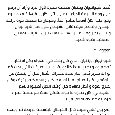
صُدم شيوانيوان وينتيان بصدمة كبيرة لأول مرة وأراد أن يرفع
على وجه السرعة الذراع اليمنى التي كان يبقيها خلف ظهره.
ومع ذلك، كَانَ أساساً متأخراً جداً. وسرعان ما سحقت قوة ذراعه
اليسرى وتحطم سيف قاتل الشيطان على صدر شيوانيوان
وينتيان بضراوة لا مثيل لها. اشتعلت نيران الغراب الذهبي
المستبد بضوء شديد.
“اوووه !!!”
شيوانيوان وينتيان، الذي كان يقف في الهواء بكل افتخار،
تحطم وهو يطير بعيدا كالدوارة بجانب الصرخات التي بدت كما
لو انه خنزير يُذبح. طار لعدة عشرات الأمتار قبل أن يتمكن من
التوقف، لكن الصراخ لم ينته بعد. كان جسده كله يرتجف وكان
يصرخ بقوة و أكثر تعاسة من أولئك الذين أصيبوا بالسم
الشيطاني. كان صدره ملحوظ بشكل لافت مع علامة حمراء
قرمزية ممتدة لقدم تقريبا.
رفع يون تشي سيف قاتل الشيطان بابتسامة عريضة ثم وجهه