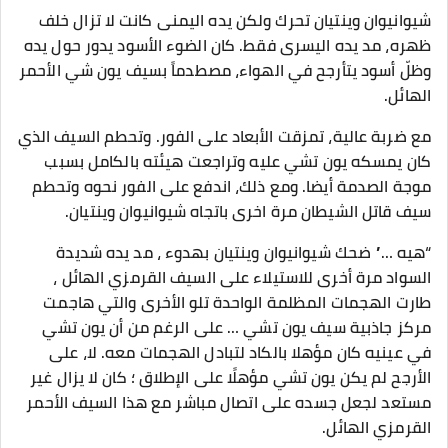
شيوانيوان وينتيان تحرك ولكن يده اليمنى كانت لا تزال خلف
ظهره، مد يده اليسرى فقط. كان الضوء الأسود يدور حول يده
وظلّ أسود يتأرجح في الهواء، مصطدماً بسيف يون شي الأحمر
الهائل.
مع ضربة عالية، تمزقت الأبعاد على الفور. وتحطم السيف الذي
كان يمسكه يون تشي عليه وتراجعت هيئته بالكامل بسبب
موجة الصدمة أيضا. ومع ذلك، اندفع على الفور نحوه وتحطم
سيف قاتل الشيطان مرة اخرى باتجاه شيوانيوان وينتيان.
“هيه …” ضحك شيوانيوان وينتيان بهدوء ، مد يده شديدة
السواد مرة أخرى للاستيلاء على السيف القرمزي الهائل ،
طارت الهجمات المظلمة الواحدة تلو الأخرى والتي هاجمت
مركز جاذبية سيف يون تشي … على الرغم من أن يون تشي
في عينيه كان مؤهلا بالكاد لتبادل الهجمات معه. لا، على
الأرجح لم يكن يون تشي مؤهلًا على الإطلاق ؛ كان لا يزال غير
مستعد لجعل جسده على اتصال مباشر مع هذا السيف الأحمر
القرمزي الهائل.