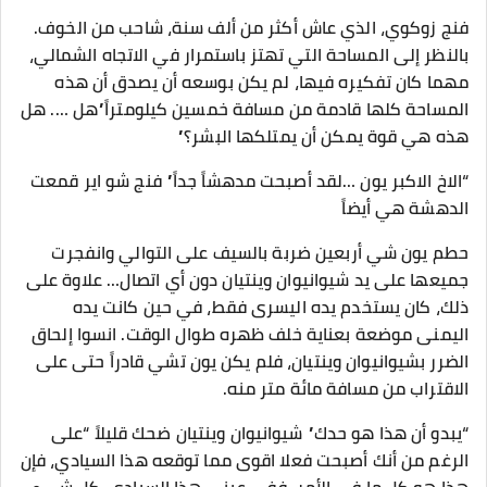
فنج زوكوي، الذي عاش أكثر من ألف سنة، شاحب من الخوف.
بالنظر إلى المساحة التي تهتز باستمرار في الاتجاه الشمالي،
مهما كان تفكيره فيها، لم يكن بوسعه أن يصدق أن هذه
المساحة كلها قادمة من مسافة خمسين كيلومتراً”هل …. هل
هذه هي قوة يمكن أن يمتلكها البشر؟”
“الاخ الاكبر يون …لقد أصبحت مدهشاً جداً” فنج شو اير قمعت
الدهشة هي أيضاً
حطم يون شي أربعين ضربة بالسيف على التوالي وانفجرت
جميعها على يد شيوانيوان وينتيان دون أي اتصال… علاوة على
ذلك، كان يستخدم يده اليسرى فقط، في حين كانت يده
اليمنى موضعة بعناية خلف ظهره طوال الوقت. انسوا إلحاق
الضرر بشيوانيوان وينتيان، فلم يكن يون تشي قادراً حتى على
الاقتراب من مسافة مائة متر منه.
“يبدو أن هذا هو حدك” شيوانيوان وينتيان ضحك قليلاً “على
الرغم من أنك أصبحت فعلا اقوى مما توقعه هذا السيادي، فإن