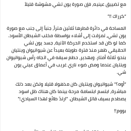
مع تضييق عينيه، فإن صورة يون تشي مشوشة قليلاً
“كرراك !!”
المساحة في دائرة قطرها ثلاثين متراً، جنباً إلى جنب مع صورة
يون تشي، تمزقت إلى أشلاء بواسطة مخلب الشيطان الأسود.
كما لو كان قد استخدم الحركة الآنية، جسد يون تشي
الحقيقي ظهر منذ فترة طويلة بعيداً عن شيوانيوان وينتيان
بنحو ثلاثة أمتار. وبهدير، حطم سيفه في اتجاه رأس شيوانيوان
وينتيان عندما ومض ضوء ناري غريب في أعماق عيني يون
شي.
“أوه؟” شيوانيوان وينتيان كان مذهولا قليلا ولكن بعد ذلك
مباشرة، ابتسم ابتسامة مرحة بينما كان هناك ظل اسود
يصطدم بسيف قاتل الشيطان. “ارتدّ طائع لهذا السيادي!”
بووم!!