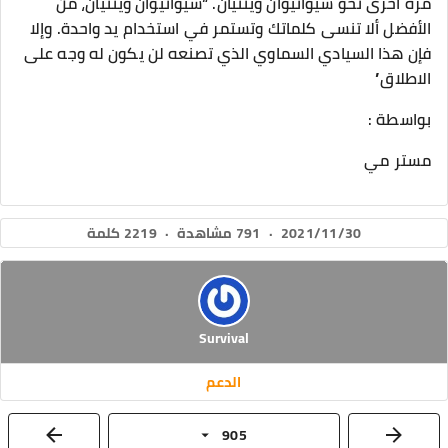
مرة أخرى نحو شيوانيوان وينتيان. “شيوانيوان وينتيان، من
الأفضل ألا تنسى كلماتك وتستمر في استخدام يد واحدة. وإلا
فإن هذا السيادي السماوي الذي تصنعه لن يكون له وجه على
الاطلاق”
بواسطة :
مستر مي
2021/11/30
·
791 مشاهدة
·
2219 كلمة
Survival
الدعم
905