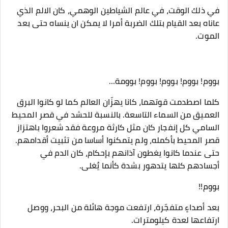
في ذلك الوقت، في عالم الشياطين الوهمي، كان الالم الذي
عاناه بعد القيام بتلك الضربة أمرا لا يمكن ان ينساه حتى بعد
الموت.
بووم! بووم! بووم! بووم! بوومة…
كلما اصطدمت قوتهما، كانا يهزّان العالم كما لو كانوا البرق
العميق من السماء التاسعة. بالنسبة للحشد في قصر المحيط
السامي كل إنفجار كان مثل كارثة مروعة فقد شعروا باهتزاز
قصر المحيط بأكمله، ولم يتمكنوا أساسا من تثبيت أقدامهم.
حتى عندما كانوا يغطون آذانهم بإحكام، كان الدم في
أجسادهم كلها يتدهور بشدة كأنما يُغلى.
بووم!!
بعد أصداءٍ متفجّرة، ارتفعت موجة هائلة من البحر، ووصل
ارتفاعها لعدة كيلومترات.