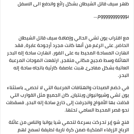
ظهر سيف قاتل الشيطان بشكل رائع واندفع الى الاسفل
بوووووووووووم…
مع اقتراب يون تشي الحالي وإضافة سيف قاتل الشيطان
الحاضر، على الرغم من أنها كانت مجرد أرجوحة عابرة، فقد
انهارت المساحة المحيط به على الفور. انهارت ساحة إله البحر
الهائلة وسط ضجيج مكاني متفجر، ارتفعت الموجات المرعبة
العاتية بشكل مفاجئ، هبت عاصفة كارثية باتجاه ساحة إله
البحر.
في خضم الصيحات والهتافات المرعبة التي لا تحصى، باستثناء
يون تشي وشيوانيوان وينتيان، كان الجميع مثل القوارب التي
قذفت بها الأمواج وانجرفت إلى خارج ساحة إله البحر، فسقطت
نحو قصر المحيط السامي تحتها.
فنج شو إير تحركت بسرعة لتحمي شيا يوانبا والناس من عائلة
الرياح الزرقاء الملكية ضمن كرة نارية لطيفة تسمح لهم