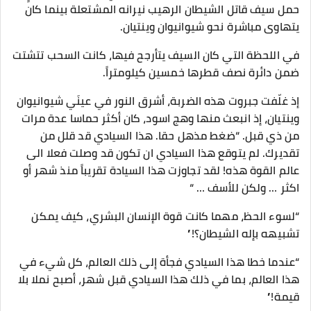
حمل سيف قاتل الشيطان الرهيب نيرانه المشتعلة بينما كان
يتهاوى مباشرة نحو شيوانيوان وينتيان.
في اللحظة التي كان السيف يتأرجح فيها، كانت السحب تتشتت
ضمن دائرة نصف قطرها خمسين كيلومتراً.
إذ غلّفت جبروت هذه الضربة، أشرق النور في عينَي شيوانيوان
وينتيان، إذ انبعث منها وهج اسود، كان أكثر حماسا عدة مرات
من ذي قبل. “ضغط مذهل حقا. هذا السيادي قد قلل من
تقديرك. لم يتوقع هذا السيادي ان تكون قد وصلت فعلا الى
عالم القوة هذه! لقد تجاوزت هذا السيادة تقريباً منذ شهر أو
اكثر … ولكن للأسف … “
“لسوء الحظ، مهما كانت قوة الإنسان البشري، كيف يمكن
تشبيهه بإله الشيطان؟!”
“عندما خطا هذا السيادي فجأة إلى ذلك العالم، كل شيء في
هذا العالم، بما في ذلك هذا السيادي قبل شهر، أصبح نملا بلا
قيمة!”