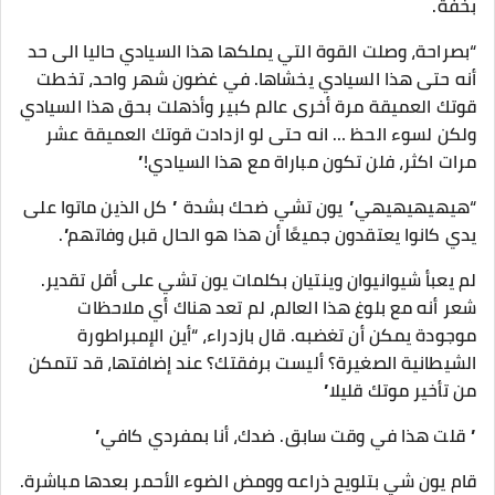
بخفة.
“بصراحة، وصلت القوة التي يملكها هذا السيادي حاليا الى حد
أنه حتى هذا السيادي يخشاها. في غضون شهر واحد، تخطت
قوتك العميقة مرة أخرى عالم كبير وأذهلت بحق هذا السيادي
ولكن لسوء الحظ … انه حتى لو ازدادت قوتك العميقة عشر
مرات اكثر، فلن تكون مباراة مع هذا السيادي!”
“هيهيهيهيهي” يون تشي ضحك بشدة ” كل الذين ماتوا على
يدي كانوا يعتقدون جميعًا أن هذا هو الحال قبل وفاتهم”.
لم يعبأ شيوانيوان وينتيان بكلمات يون تشي على أقل تقدير.
شعر أنه مع بلوغ هذا العالم، لم تعد هناك أي ملاحظات
موجودة يمكن أن تغضبه. قال بازدراء، “أين الإمبراطورة
الشيطانية الصغيرة؟ أليست برفقتك؟ عند إضافتها، قد تتمكن
من تأخير موتك قليلا”
” قلت هذا في وقت سابق. ضدك، أنا بمفردي كافي”
قام يون شي بتلويح ذراعه وومض الضوء الأحمر بعدها مباشرة.