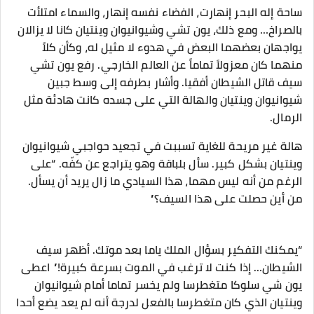
ساحة إله البحر إنهارت، الفضاء نفسه إنهار، والسماء امتلأت
بالصراخ… ومع ذلك، يون تشي وشيوانيوان وينتيان كانا لا يزالان
يواجهان بعضهما البعض في هدوء لا مثيل له، وكأن كلاً
منهما كان معزولاً تماماً عن العالم الخارجي. رفع يون تشي
سيف قاتل الشيطان أفقيا. وأشار بطرفه إلى وسط جبين
شيوانيوان وينتيان والهالة التي على جسده كانت هادئة مثل
الرمال.
هالة غير مريحة للغاية تسببت في تجعيد حواجبي شيوانيوان
وينتيان بشكل كبير. سأل بلباقة وهو يتراجع عن كفّه. “على
الرغم من أنه ليس مهما، هذا السيادي ما زال يريد أن يسأل.
من أين حصلت على هذا السيف؟”
“يمكنك التفكير بسؤال الملك ياما بعد موتك. أظهر سيف
الشيطان… إذا كنت لا ترغب في الموت بسرعة كبيرة!” اعطى
يون شي سلوكا متغطرسا ولم يخسر تماما أمام شيوانيوان
وينتيان الذي كان متغطرسا بالفعل لدرجة أنه لم يعد يضع أحدا