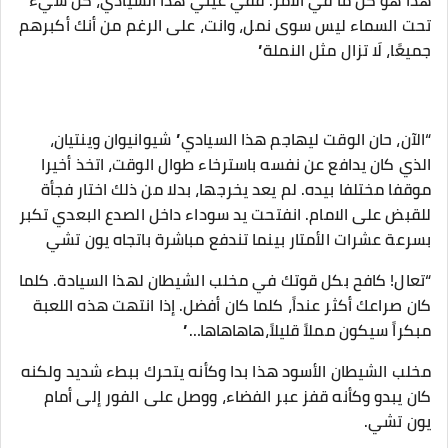
هذا هو كل ما في الأمر. ففي عيني هذا السيادي، كل شيء
تحت السماء ليس سوى نمل، وانت، على الرغم من أنك أكبرهم
جميعًا، لَا تزال مثل النملة”
“الآن، حان الوقت ليهاجم هذا السيادي” شيوانيوان وينتيان،
الذي كان يدافع عن نفسه باسترخاء طوال الوقت، اتخذ أخيرا
موقفا مختلفا بيده. لم يعد يخرجها، بدلا من ذلك اختار فجأة
للقبض على الامام. انفتحت يد سوداء داخل الصدع البعدي تكبر
بسرعة عشرات الأمتار بينما تندفع مباشرة باتجاه يون تشي
“تعال! كافح بكل قوتك في مخلب الشيطان لهذا السيادة. كلما
كان صراعك أكثر عنداً، كلما كان أفضل. إذا انتهت هذه اللعبة
مبكراً سيكون مملاً قليلاً،هاهاهاها…”
مخلب الشيطان الأسود هذا بدا وكأنه يتحرك ببطء شديد ولكنه
كان يبدو وكأنه قفز عبر الفضاء، ووصل على الفور إلى أمام
يون تشي.