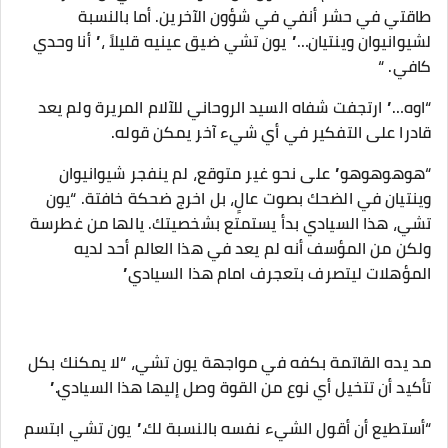
طاقتي في حشر أنفي في شؤون الآخرين. أما بالنسبة
لشيوانيوان وينتيان…” يون تشي ضيق عينيه قليلاً ،” أنا وحدي
كافي. “
“اوه…” ارتجفت شفاه السيد الروحاني للآلام المريرة ولم يعد
قادرا على التفكير في أي شيء آخر يمكن قوله.
“هوهوهوهو” على نحو غير متوقع، لم ينفجر شيوانيوان
وينتيان في الضحك بصوت عالٍ، بل اخرج ضحكة خافتة. “يون
تشي، هذا السيادي بدأ يستمتع بشخصيتك. يالها من غطرسة
ولكن من المؤسف أنه لم يعد في هذا العالم أحد لديه
المؤهلات ليتصرف بتعجرف امام هذا السيادي”
مد يده القاتمة بكفه في مواجهة يون تشي، “لا يمكنك بكل
تأكيد أن تتخيل أي نوع من القوة وصل إليها هذا السيادي.”
“أستطيع أن أقول الشيء نفسه بالنسبة لك.” يون تشي ابتسم