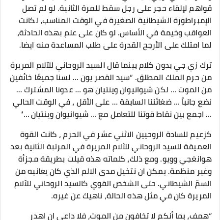
قواهم لإلقاء حجر على رجل سقط للمرة الثانية. لو لم تصل
الإمبراطورة الشيطانية الصغيرة في الوقت المناسب، لكانت
العواقب وخيمة في الأساس. لو كان على علم بهذه الحادثة،
لما امتلك على الأرجح القدرة على طلب المساعدة منه ايضا.
ترك زي جي بدون كلام بينما قال السيد الروحاني للآلام المريرة
من حرم الملك المطلق. “سيد القصر يون … لسنا جميعًا خائفين
من الموت … لكن شيوانيوان وينتيان هو … عدونا المشترك …
نضع جانباً … ضغائننا السابقة … على الأقل ، في الوقت الحالي
… اجمع بين نقاط قوتنا للتعامل مع … شيوانيوان وينتيان …”
كزعيم للسادة الروحيين الاثني عشر في الحرم ، كانت القوة
العميقة للسيد الروحاني للآلام المريرة في المرتبة الثانية بعد
هوانغجي وويو. ومع ذلك، كلماته هذه قيلت بطريقة مجزأة
وغير منظمة. يمكن ان نتخيل مدى الالم الذي كان يعانيه من
السمّ الشيطاني. حتى الشخص القوي كالسيد الروحاني للآلام
المريرة كان في مثل هذه الحالة، ناهيك عن غيره.
“همف، بما أنكم لا تخافون من الموت، فلا داعي ان اهدر