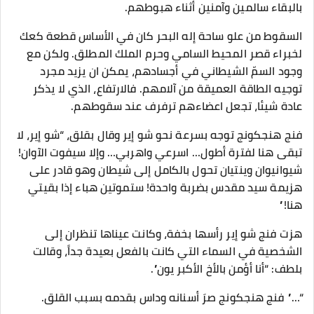
بالبقاء سالمين وآمنين أثناء هبوطهم.
السقوط من علو ساحة إله البحر كان في الأساس قطعة كعك
لخبراء قصر المحيط السامي وحرم الملك المطلق. ولكن مع
وجود السمّ الشيطاني في أجسادهم، يمكن ان يزيد مجرد
توجيه الطاقة العميقة من آلامهم. فالارتفاع، الذي لا يذكر
عادة شيئا، تجعل اعضاءهم ترفرف عند سقوطهم.
فنج هنجكونج توجه بسرعة نحو شو إير وقال بقلق، “شو إير، لا
تبقى هنا لفترة أطول… اسرعي واهربي… وإلا سيفوت الآوان!
شيوانيوان وينتيان تحول بالكامل إلى شيطان وهو قادر على
هزيمة سيد مقدس بضربة واحدة! ستموتين هباء إذا بقيتي
هنا!”
هزت فنج شو إير رأسها بخفة، وكانت عيناها تنظران إلى
الشخصية في السماء التي كانت بالفعل بعيدة جداً، وقالت
بلطف: “أنا أؤمن بالأخ الأكبر يون”.
“…” فنج هنجكونج صرَ أسنانه وداس بقدمه بسبب القلق.