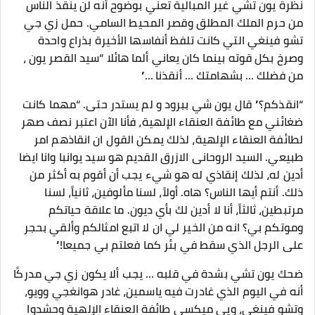
نظرة يون تشي غير المبالية تعني بوضوح أنه لن ينقذ الناس
من حرم الملك المطلق وقصر المحيط السامي. حمل زي جي
تشو فينغي التي كانت تلفظ أنفاسها الأخيرة بذراع واحدة
وصرخ بكل قوته بينما كان يعاني ألما هائلا “سيد القصر يون ،
من فضلك … بشهامتك … أنقذنا …”
“انقذكم؟” قال يون شي ببرود و لم يستدر حتى. “مهما كانت
ضغائني مع طائفة العنقاء الإلهية، فأنا الآن اعتبر نصف صهر
لطائفة العنقاء الإلهية، لذلك يمكن القول ان انقاذهم امر
طبيعي. السيد الروحانى الازرق القديم هو سيد يوانبا وانا ايضا
أدين له، لذلك إنقاذي له هو شيء يجب أن أقوم به أكثر من
ذلك. أنتم أيها الناس؟ هاه. أولاً، لسنا مألوفين، ثانياً، لسنا
مرتبطين، ثالثاً، أنا لا أدين لك بأي ديون. ما علاقة حياتكم
وموتكم بي؟ انه من الخير لي ان لا اتبع امثالكم وألقي بحجر
على الرجل الذي سقط في بئر كما فعلتم بي جميعا!”
ضحك يون تشي بشدة في قلبه … يجب ألا يكون زي جي مدركًا
أنه في اليوم الذي غادرت فيه ياسمين، غادر هوانغجي وويو،
وتشو فينغي، ويي ميكسي طائفة العنقاء الإلهية وحشدوا