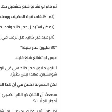
ثم قام لو تشانغ شنغ بتشغيل جهاز 
【تم اكتشاف قوة المضيف ووصلت إل
【يمكن استبدال حجر خالد واحد بخيط ذهبي
【الرصيد غير كافٍ. هل ترغب في إ
"30 مليون حجر جنية؟"
عبس لو تشانغ شنغ قليلا.
ثلاثون مليون حجر خالد هي في الوا
شوانشيان، فهذا ليس كثيرًا.
لكن الصعوبة تكمن في أن هذا الش
سمعتُ أن الشابّ ذو التاج الذهبيّ 
أحجار الجنّيات؟
إذا كان الأمر كذلك، يمكن لـ لو ت