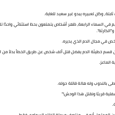
ثابتة، وكان تعبيره يبدو غير سعيد للغاية.
م في السماء الرابعة، ظهر أشخاص يتمتعون بحظ استثنائي واحدًا تلو
"الكارثة".
ص في مجال الدم الذي يديره.
 قسم خطيئة الدم يفضل قتل ألف شخص عن طريق الخطأ بدلاً من ال
ة الماعز.
طى بالندوب وله هالة قاتلة حوله.
لية قريبًا ونقتل هذا الوحش!"
.
من المحتمل أنه في منتصف مرحلة الخالد السماوي فقط.