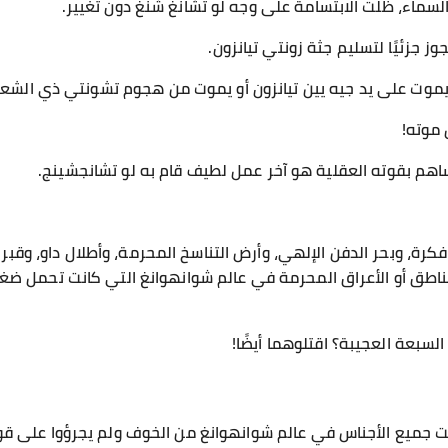
لسماء، ظلت الابتسامة على وجه لو تشانغ شنغ دون تغيير.
ز جزئيًا لتسليم جثة زونتي تيانزون.
ا أن يموت على يد جيه يين تيانزون أو يموت من هجوم تشونتي ذي الشعر
 موته!
ساهم بقوته العقلية هو آخر عمل لطيف قام به لو تشانجشينج.
كرة، وبحر الدفن الإلهي، وأرض التناسخ المحرمة، وأطلال داو، وقبر
مناطق أو الأعراق المحرمة في عالم شوانهوانغ التي كانت تحمل ضغ
لسبعة العجيبة؟ اقتلوهما أيضًا!
جفت جميع الأجناس في عالم شوانهوانغ من الخوف ولم يجرؤوا على 