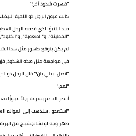
"ظهرت شذوذ آخر!"
كانت عيون الرجل ذو اللحية البيضاء 
منذ التنبؤ الذي قدمه الرجل العظي
"الخطيئة"، و"الصعوبة"، و"الخلود"، و
لم يكن يتوقع ظهور مثل هذا الشخ
في مواجهة مثل هذه الشذوذ، فإن
"اتصل ببيلي يان!" قال الرجل ذو لحي
"نعم."
أحضر الخادم بسرعة رجلاً عجوزًا مغ
"استعدوا، سنذهب إلى العوالم السف
ظهر وجه لو تشانجشينج من البركة
بالنظر إلى القوة التي أظهرها، ف