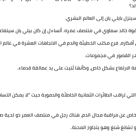
لد؟
زل بايلي يان إلى العالم البشري.
وة خالد سماوي في منتصف عمره. أتساءل إن كان بيلي يان سيتفاعل
 أفكاره، فرع مكتب الخطيئة والدم في الاتجاهات العشرة في عالم ال
هر القصور في مجموعات.
 الارتفاع بشكل خاص، وكأنها بُنيت على يد عمالقة قدماء.
لتي تراقب الطائرات الثمانية الخاطئة والدموية حيث "لا يمكن الت
اص عن مراقبة مجال الدم، هناك رجل في منتصف العمر ذو لحية صغي
شانغ شنغ وهو يتجاوز المحنة.