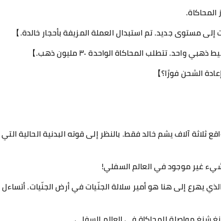
المحاكاة.
ى مستوى جديد. تم استبدال العملة المزيفة بأحجار خالدة.】
 واحد. تتطلب المحاكاة الواحدة ٣٠ مليون ذهب.】
عادة الشحن فورًا؟】
قع ثلاثة آلاف يشم خالد فقط. بالنظر إلى قوته البدنية الحالية الت
يء غير موجود في العالم السفلي!
الذي يهرع إلى هنا هو أمير سلالة الجنّيات في أرض الجنّيات. أتساءل
شانغ شنغ مواصلة المحاكاة في العالم السفلي.