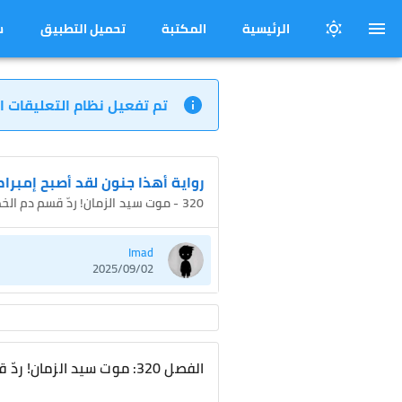
الرئيسية
المكتبة
تحميل التطبيق
س
تم تفعيل نظام التعليقات ا
رواية أهذا جنون لقد أصبح إمبراط
320 - موت سيد الزمان! ردّ قسم دم الخطيئة، قصر مويون!
Imad
2025/09/02
الفصل 320: موت سيد الزمان! ردّ قسم دم الخطيئة، قصر مويون!