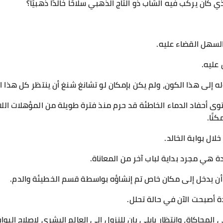
 كان يركب فيه الشاب ذو التاج الذهبي سلاحًا خالدًا ذهبيًا؟
السهل القضاء عليه.
عليه.
ه إلى هذا الكون، ولم يكن بإمكان لو تشانغ شنغ أن ينتظر كل هذا ا
وى أحفاد الدماء الخاطئة قد حرم منذ فترة طويلة من المؤهلات اللا
نًا.
لال بوابة الخالد.
الدة هي مجرد بداية لباب آخر من المعاناة.
ن يدخل إلى مكان خاص تم إنشاؤه بواسطة قسم الخطيئة والدم.
دة أصبحت الآن في حالة تحلل.
محاكاة، وانتظار بايلي يان للنزول إلى العالم البشري لإصلاح البواب