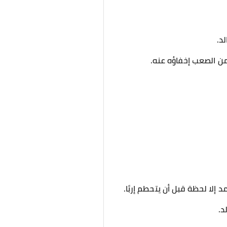
د.
ن من الصعب إخفاؤه عنه.
لا لحظة قبل أن يتحطم إربًا.
د.