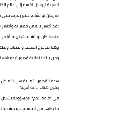
السرية لإرسال نفسه إلى عالم الخا
لم يكن لو تشانغ شنغ يعرف متى سين
لقد أظهر بالفعل مهاراته وأظهر ق
عندما كان لو تشانجشينج غارقًا في
وهنا تتدحرج السحب والضباب وتظ
ومن بينها ثمانية قصور تبدو شاهقة
هذه القصور الثمانية هي الأماكن ا
يكون هناك إدانة أبدية".
في "قاعة الدم" المسؤولة بشكل خ
ما يظهر في المسبح هو مشهد لو ت