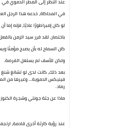
عند النظر إلى المطر الدموي في ا
في المحاكاة، خدعه هذا الرجل العجو
لو كان إمبراطورًا عاديًا، فإنه إم
باختصار، لقد قرر سيد الزمن بالفعل
كان السماح له بأن يصبح مؤمنًا وي
ولكن للأسف لم يستغل الفرصة.
بعد ذلك، كانت لدى لو تشانغ شنغ ف
فينيكس الدموية... وغيرها من ال
رماد.
ماذا عن جثة جونتي وشجرة الكنوز ا
عند رؤية كارثة أخرى قادمة، ارت