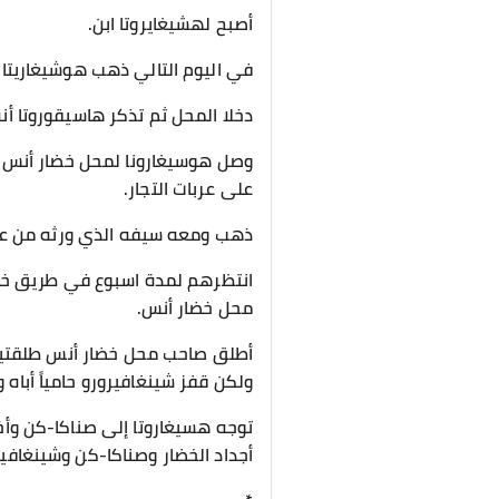
أصبح لهشيغايروتا ابن.
في اليوم التالي ذهب هوشيغاريتا م
دخلا المحل ثم تذكر هاسيقوروتا أن
وصل هوسيغارونا لمحل خضار أنس ل
على عربات التجار.
ذهب ومعه سيفه الذي ورثه من عم
انتظرهم لمدة اسبوع في طريق خاو
محل خضار أنس.
أطلق صاحب محل خضار أنس طلقتين 
ولكن قفز شينغافيرورو حامياً أباه
توجه هسيغاروتا إلى صناكا-كن وأ
أجداد الخضار وصناكا-كن وشينغافير