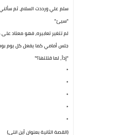
سلم علي ورددت السلام، ثم سألن
"سيئ"
لم تتغير تعابيره، فهو معتاد على ه
جلس أمامي كما يفعل كل يوم بوج
"إذاً، لما قتلتها؟"
*
*
*
*
*
(القصة الثانية بعنوان أين انتي)