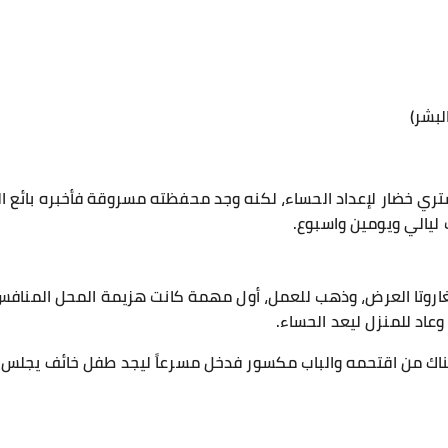
لبشر)
تري خضار لإعداد الحساء، لكنه وجد محفظته مسروقة فأخبره بائع ا
 ليالي ويومين واسبوع.
روتا العرض، وذهب للعمل، أول مهمة كانت هزيمة المحل المنافس
عاد للمنزل ليعد الحساء.
ناك من اقتحمه والباب مكسور فدخل مسرعاً ليجد طفل خائف يجلس أ