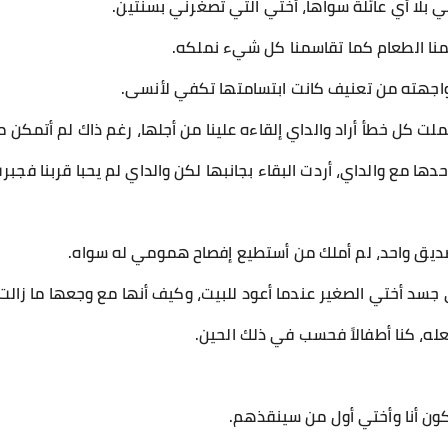
 بلا أي عائلة سواها، أختي التي تصغرني بسنتين.
قاسمنا الطعام كما تقاسمنا كل شيء نملكه.
اجهته من تعنيف كانت ابتسامتها تكفي لأنسى.
 كل خطأ أراد والداي إلقاءه علينا من أجلها، رغم ذاك لم أتمكن من 
ها مع والداي، أردت البقاء بجانبها لكن والداي لم يحبا قربنا فجبر
يق واحد، لم أملك من أستطيع إفصاح همومي له سواه.
جسد أختي الصغير عندما أعود للبيت، وكيف أنها مع وجعها ما زال
ه، كنا أطفالاً فحسب في ذلك الحين.
ون أنا وأختي أول من سينقذهم.