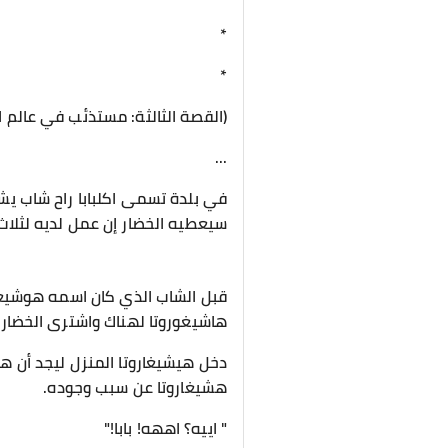
*
*
(القصة الثالثة: مستذئب في عالم ا
...
في بلدة تسمى اكلبابا راح شاب يش
سيعطيه الخضار إن عمل لديه لثلاث
قبل الشاب الذي كان اسمه هوشيغا
هاشيغوروتا لهناك واشترى الخضار و
دخل هيشيغاروتا المنزل ليجد أن ه
هشيغاروتا عن سبب وجوده.
" اييه؟ اههه! بابا!"