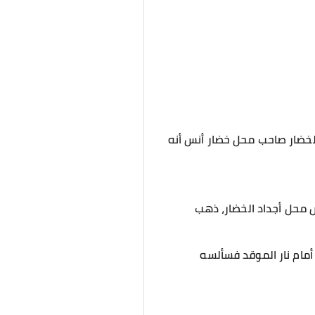
لخضار صاحب محل خضار أنس أنه
 محل أجداد الخضار، ذهب
مام نار الموقد فسألسه