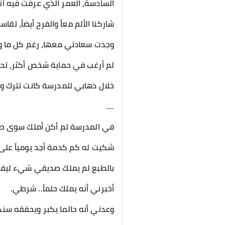
السادسة، العمر الذي عرفت فيه أني
شاركنا الألم معاً والفرح أيضاً، ت
وجدت سعادتي معها، رغم كل ما و
لم أرغب في حماية شخص أكثر، تحملت
خلال ذهابي للمدرسة كانت تترك وحد
....
في المدرسة لم أكن أملك سوى صد
شكيت له كم كدمة أجد يومياً على 
بالطبع لم يملك صديقي شيء ليفعل
أخبرني أنه يملك حلماً.. شرطي.
وعدني أنه حالما يكبر ويحققه سنك