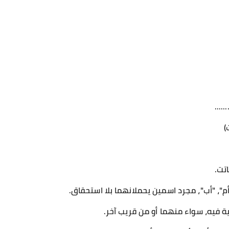
......
)
تت.
م"، "أب"، مجرد اسمين يحملانهما بلا استحقاق.
ية فيه، سواء منهما أو من قريب آخر.