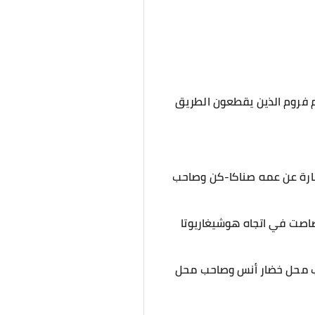
م فروم الذين يقطعون الطريق
بارة عن عمه صناكا-كن وصاحب
اصت في اتجاه هوشيغاريوتا
حب محل خضار أنس وصاحب محل