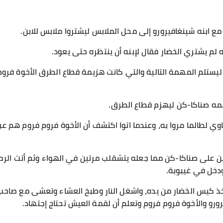
ع ابنه شينغافيرورو إلى محل الملابس ليشتروا ملابس للابن.
ه لم يشتري الخضار فقال لإبنه أن ينتظره حتى يعود.
يستلم المهمة التالية والتي كانت هزيمة قطاع الطرق الأخوة فرو
ه صناكا-كن ليهزم قطاع الطرق.
ي لطالما مروا به، وعندما اتوا اكتشف أن الأخوة فروم فروم هم ع
على صناكا-كن مما جعله يتشقلب مرتين في الهواء وثم أتت الرص
 ودخل في غيبوبة.
خذ كيس الخضار من يده، واشغل النار وطبخ العشاء وتعشى مع صا
ورو والأخوة فروم فروم وتعلم أن لقمة العيش تحتاج إجتهاد.