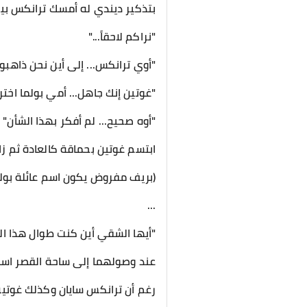
بتذكير ديندي له أمسك ترانكس بي
"نراكم لاحقاً..."
"أوي ترانكس... إلى أين نحن ذاهب
"غوتين إنك جاهل... أمي بولما اخت
"أوه صحيح... لم أفكر بهذا الشأن"
ابتسم غوتين بحماقة كالعادة ثم زا
(بريف مفروض يكون اسم عائلة بولم
...
"أيها الشقي أين كنت طوال هذا الو
عند وصولهما إلى ساحة القصر است
رغم أن ترانكس سايان وكذلك غوتين