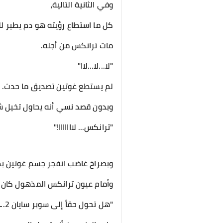
وفي الثانية التالية،
كل ما استطاع رؤيته هو دم يطير ل
مات ترانكس من أجله.
"لا...لا...لاا"
لم يستطع غوتين تصديق ما حدث.
وبدون قصد نسي أنه يحاول تخيل شيء
"ترانكس... لااااااا!"
وبصراخ غاضب انفجر جسم غوتين بط
وأمام عيون ترانكس المذهول كان غوتين سوبر سايان 2
"هل تحول حقاً إلى سوبر سايان 2..."