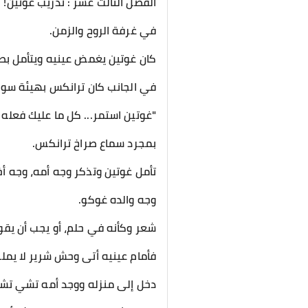
الفصل الثالث عشر : تدريب غوتين!
في غرفة الروح والزمن.
كان غوتين يغمض عينيه ويتأمل بصم
في الجانب كان ترانكس بهيئة سوبر سايان 2 ينظر لغوتين 
"غوتين استمر... كل ما عليك فعله 
بمجرد سماع صراخ ترانكس.
تأمل غوتين وتذكر وجه أمه، وجه أخا
وجه والده غوكو.
شعر وكأنه في حلم، أو يجب أن يق
فأمام عينيه أتى وحش شرير لا يملك 
دخل إلى منزله ووجد أمه تشي تشي