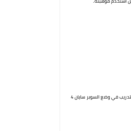
"لا يمكنني إخباره بأن النظام أعطاني إتقاناً كبيراً بالفعل للسوبر سايان 4... وكان كل ما علي فعله هو التدريب في وضع السوبر سايان 4