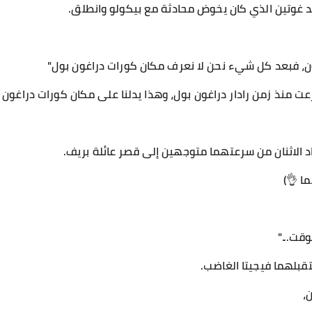
د غوتين الذي كان يخوض محادثة مع بيكولو وانطلق.
ون، فبعد كل شيء نحن لا نعرف مكان كورات دراغون بول"
رعت منذ زمن رادار دراغون بول، وهذا يدلنا على مكان كورات دراغون 
د الاثنان من سرعتهما متوجهين إلى قصر عائلة بريف.
ا 👌)
قت..."
قبلهما فيجيتا الغاضب.
،