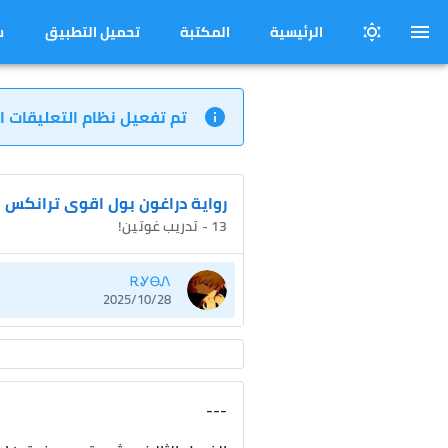
الرئيسية
المكتبة
تحميل التطبيق
س
تم تفعيل نظام التعليقات ا
رواية دراغون بول اقوى ترانكس
13 - تدريب غوتين!
ᎡᎽᎾᏁ
2025/10/28
---