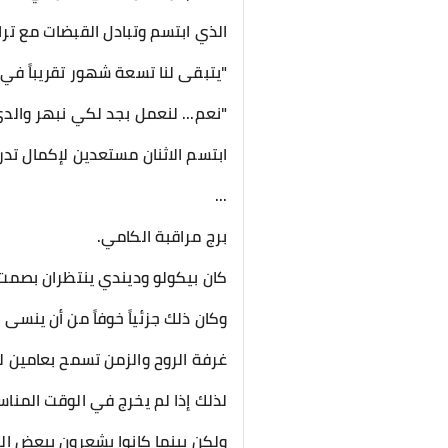
الذي ابتسم وتبادل القبضات مع تر
"يتبقى لنا تسعة شهور تقريباً في غ
"نعم... لنعمل بجد لكي نبهر والدي
ابتسم الاثنان مستعدين لإكمال تد
...
برج مراقبة الكامي.
كان بيكولو وديندي ينتظران بصمت 
وكان ذلك جزئياً خوفاً من أن ينسى
غرفة الروح والزمن تسمح بعامين 
لذلك إذا لم يخرج في الوقت المناس
ولكن بينما كانوا يشعرون ببعض ا