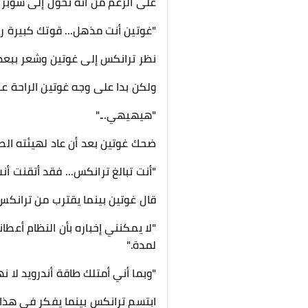
على الرغم من أنه تحول إلى سوبر سايان 2 بسهولة، إلا أنه ما يزال متفاجئاً، فهو استخدم النظام وغوت
"غوتين أنت مذهل... قوتك كبيرة رب
نظر ترانكس إلى غوتين وشعر ببعض
ولكن بدا على وجه غوتين الراحة عن
"هيهيهي..."
ضحك غوتين بعد أن عاد لهيئته ال
"أنت تبالغ ترانكس... فقد أتقنت أنت 
قال غوتين بينما يقترب من ترانكس 
لمدة."
"وبما أني أمتلك طاقة أندرويد لا نها
ابتسم ترانكس بينما يفكر في هذا