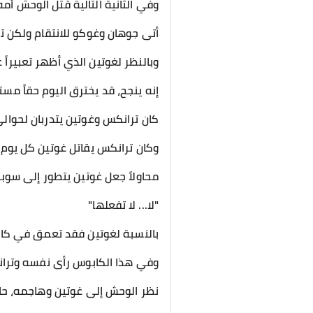
وفي الثانية التالية قتل الوحش أمه
أتى جوهان وغوكو للانتقام ولكن ت
وبالنظر لغوتين الذي أظهر تعبيراً غ
إنه ينجح، قد يخترق اليوم حقاً مستو
كان ترانكس وغوتين يتدربان لحوالي
وكان ترانكس يقاتل غوتين كل يوم به
محاولاً جعل غوتين يتطور إلى سوبر سايان 2 بسهولة مثلما فعل سايان الكون السادس في
"لا... لا تفعلها"
بالنسبة لغوتين فقد تعمق في كا
وفي هذا الكابوس رأى نفسه وتران
نظر الوحش إلى غوتين وهاجمه، حا