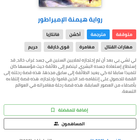
رواية هيمنة الإمبراطور
متوقفة
مترجمة
أكشن
فانتازيا
مهارات القتال
مغامرة
قوى خارقة
حريم
لي تشي يي بعد أن تم إحتجازه لملايين السنين في جسد غراب خالد، قد
إستطاع إستعادة جسده البشري، لينضم إلى طائفة حيث مؤسسها كان
تلميذا سابقا له كي يعيد الطائفة إلى سابق مجدها. هذه قصة رحلته إلى
القمة للحصول على إنتقامه ضد الذين قاموا بإحتجازه. هذه قصة إلتقاءه
بأصدقاء من العصور السابقة. هذه قصة رحلة مغامراته في العوالم
التسعة.
إضافة للمفضلة
المساهمون