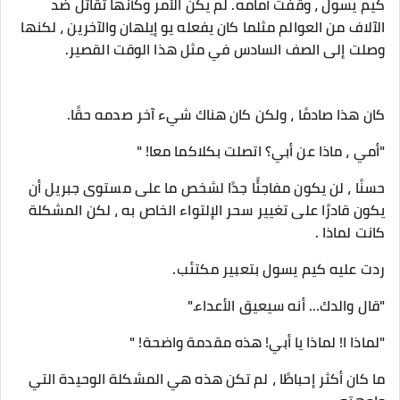
كيم يسول ، وقفت أمامه. لم يكن الأمر وكأنها تقاتل ضد
الآلاف من العوالم مثلما كان يفعله يو إيلهان والآخرين ، لكنها
وصلت إلى الصف السادس في مثل هذا الوقت القصير.
كان هذا صادمًا ، ولكن كان هناك شيء آخر صدمه حقًا.
"أمي ، ماذا عن أبي؟ اتصلت بكلاكما معا! "
حسنًا ، لن يكون مفاجئًا جدًا لشخص ما على مستوى جبريل أن
يكون قادرًا على تغيير سحر الإلتواء الخاص به ، لكن المشكلة
كانت لماذا .
ردت عليه كيم يسول بتعبير مكتئب.
"قال والدك… أنه سيعيق الأعداء."
"لماذا ا! لماذا يا أبي! هذه مقدمة واضحة! "
ما كان أكثر إحباطًا ، لم تكن هذه هي المشكلة الوحيدة التي