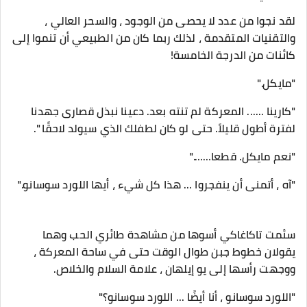
لقد نجوا من عدد لا يحصى من الوجود ، والسحر العالي ،
والتقنيات المتقدمة ، لذلك ربما كان من الطبيعي أن تنموا إلى
كائنات من الدرجة الخامسة!
"مايكل."
"كارينا ...... المعركة لم تنته بعد. دعينا نبذل قصارى جهدنا
لفترة أطول قليلاً. حتى لو كان لطفلك الذي سيولد لاحقًا ".
"نعم مايكل. قطعا……."
"آه ، أتمنى أن ينفجروا ... هذا كل شيء ، أيها اللورد سوسانو."
سئمت تاكاغاكي أسوها من مشاهدة طائري الحب وهما
يقولان خطوط جبن طوال الوقت حتى في ساحة المعركة ،
ووجهت رأسها إلى يو إيلهان ، علامة السلام والخلاص.
"اللورد سوسانو ، أنا أيضًا ... اللورد سوسانو؟"