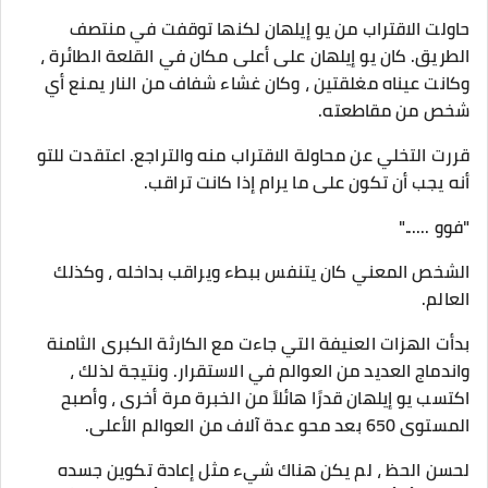
حاولت الاقتراب من يو إيلهان لكنها توقفت في منتصف
الطريق. كان يو إيلهان على أعلى مكان في القلعة الطائرة ،
وكانت عيناه مغلقتين ، وكان غشاء شفاف من النار يمنع أي
شخص من مقاطعته.
قررت التخلي عن محاولة الاقتراب منه والتراجع. اعتقدت للتو
أنه يجب أن تكون على ما يرام إذا كانت تراقب.
"فوو ......"
الشخص المعني كان يتنفس ببطء ويراقب بداخله ، وكذلك
العالم.
بدأت الهزات العنيفة التي جاءت مع الكارثة الكبرى الثامنة
واندماج العديد من العوالم في الاستقرار. ونتيجة لذلك ،
اكتسب يو إيلهان قدرًا هائلاً من الخبرة مرة أخرى ، وأصبح
المستوى 650 بعد محو عدة آلاف من العوالم الأعلى.
لحسن الحظ ، لم يكن هناك شيء مثل إعادة تكوين جسده