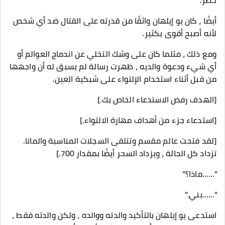
خطر.
أيضًا ، كان يو إيلهان واثقًا من قدرته على القتال ضد أي شخص
لأنه أصبح أقوى بكثير.
ومع ذلك ، مثلما كان على وشك التخلي عن اندماج العوالم أو
أي شيء ودعوة والديه ، ظهرت رسالة لم يسبق له أن واجهها
من قبل أثناء استخدام الإلتواء على شبكية العين.
[الهدف رفض الاستدعاء الخاص بك.]
[استدعاء جزء من أهداف مهارة الالتواء.]
[لقد فتحت عالم مقسم وتتلقى السجلات المناسبة والمانا.
تزداد كل الحالة ، ويزداد السحر أيضًا بمقدار 700.]
"……ماذا؟"
"……بني."
استدعى يو إيلهان بالتأكيد والدته ووالده ، ولكن والدته فقط ،