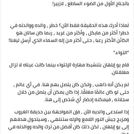
بالجناح الأول من الضوء الساطع ، لازيير!
لماذا أدرك هذه الحقيقة فقط الآن؟ خطر ، والده ووالدته في
خطر! أكثر من مايكل ، وأكثر من غريد ، ربما كان ساتان هو
الكائن الأكثر رعبا ، حتى أكثر من إله السماء الذي أرسل ليغنا!
"التواء."
قام يو إيلهان بتنشيط مهارة الإلتواء بينما كانت عيناه لا تزال
مغلقتان.
لم يكن أنه ذاهب ، ولكن كان يتصل بهم هنا. في أي عالم ،
حتى لو كان عالمًا مغلقًا. إذا كان يمكن أن يتصل من خلال
سجلاته ، فيمكنه إحضار أي شخص إلى هنا.
إذا استدعى والديه الآن ، فإن المواجهة بين حديقة الغروب
ومزيج جيش النور اللامع والإله ستنتهي ، وسيتحول هدفهم
إلى يو إيلهان ، لكن ذلك كان أفضل من ترك والده ووالدته في