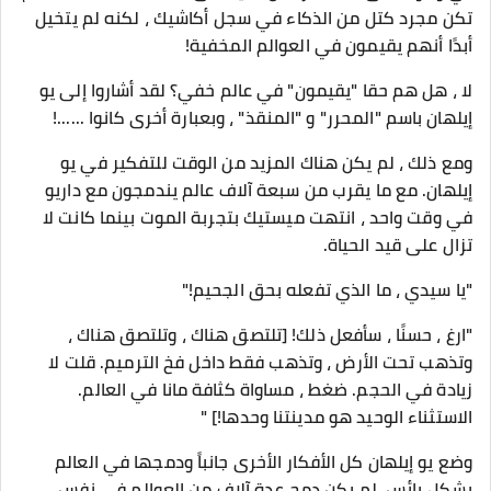
تكن مجرد كتل من الذكاء في سجل أكاشيك ، لكنه لم يتخيل
أبدًا أنهم يقيمون في العوالم المخفية!
لا ، هل هم حقا "يقيمون" في عالم خفي؟ لقد أشاروا إلى يو
إيلهان باسم "المحرر" و "المنقذ" ، وبعبارة أخرى كانوا ......!
ومع ذلك ، لم يكن هناك المزيد من الوقت للتفكير في يو
إيلهان. مع ما يقرب من سبعة آلاف عالم يندمجون مع داريو
في وقت واحد ، انتهت ميستيك بتجربة الموت بينما كانت لا
تزال على قيد الحياة.
"يا سيدي ، ما الذي تفعله بحق الجحيم!"
"ارغ ، حسنًا ، سأفعل ذلك! [تلتصق هناك ، وتلتصق هناك ،
وتذهب تحت الأرض ، وتذهب فقط داخل فخ الترميم. قلت لا
زيادة في الحجم. ضغط ، مساواة كثافة مانا في العالم.
الاستثناء الوحيد هو مدينتنا وحدها!] "
وضع يو إيلهان كل الأفكار الأخرى جانباً ودمجها في العالم
بشكل يائس. لم يكن دمج عدة آلاف من العوالم في نفس