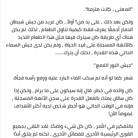
"المعنى ، كانت ملزمة".
ولكن بعد ذلك ، على يد من؟ أولاً ، كان غريد من جيش شيطان
الدمار أحمقًا يعرف فقط كيفية تناول الطعام ، لذلك لم يكن
هناك أي طريقة كان سيترك فيها مثل هذا الطعام اللذيذ
كالآلهة المسجلة على قيد الحياة ، ولم يكن لدى جيش السماء
الحالي هذه القدرة ، لذلك أن يترك…….
"جيش النور اللامع."
شعر كما لو أنه تم سكب الماء البارد عليه ورفع رأسه فجأة.
كان والده في خطر. قال إنه سيكون على ما يرام ، ولكن إذا
كان ساتان يملك بالفعل القدرة على سجن الآلهة المسجلة ،
فإنه في الوقت الحالي هو أخطر شخص لديه أكثر الأهداف
غموضاً الآن!
بالتفكير في الأمر ، كان كل شيء واضحًا. لقد التقى بجميع
القوى الرئيسية الأخرى للفصائل الأخرى ، لكنه لم يلتق أبدًا