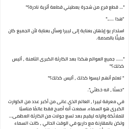
"... قطع فرع من شجرة يعطيني قطعة أثرية نادرة؟"
"هذا ......"
استدار يو إيلهان بعناية إلى لييرا وسأل بعناية لأن الجميع كان
مليئًا بالصدمة.
"…… جميع العوالم هكذا بعد الكارثة الكبرى الثامنة ، أليس
كذلك؟"
" تعلم أنهم ليسوا كذلك ، أليس كذلك؟"
"حسنًا ، انه خطئي".
في معرفة لييرا ، العالم الذي عانى من أكبر عدد من الكوارث
الكبرى هو السماء. سمعت أنه أصبح فقط عالمًا مناسبًا
للملائكة والإله ليقيم بعد تسع جولات من الكارثة العظمى…
ولكن بالمقارنة مع داريو في الوقت الحالي ، كانت السماء