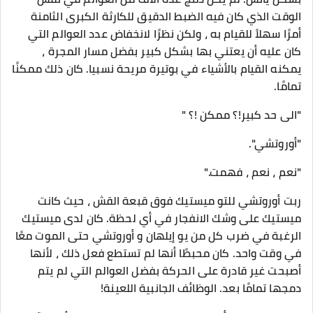
الوقت الذي كان فيه الضبط الدقيق للكارثة الكبرى الثامنة
أمرًا سهلاً للقيام به ، ولكن نظرًا لانخفاض عدد العوالم التي
كان عليه أن يعتني بها بشكل كبير بفضل مسار المجرة ،
يمكنه القيام بالأشياء في بوتيرة مريحة نسبيا. كان ذلك ممكنًا
تمامًا.
"الى حد كبير!؟ ممكن !؟ "
"أوروتشي".
"نعم ، نعم ، فهمت."
ربت أوروتشي للتو ميستيك فوق قبعة القش ، حيث كانت
ميستيك على وشك الانفجار في أي لحظة. كان لدى ميستيك
الرغبة في ضرب كل من يو إيلهان و أوروتشي حتى الموت معًا
في وقت واحد. كان محبطًا أنها لم تستطع فعل ذلك ، لأنها
أصبحت غير قادرة على الحركة بفضل العوالم التي لم يتم
دمجها تمامًا بعد. الوظائف الجانبية اللعينة!