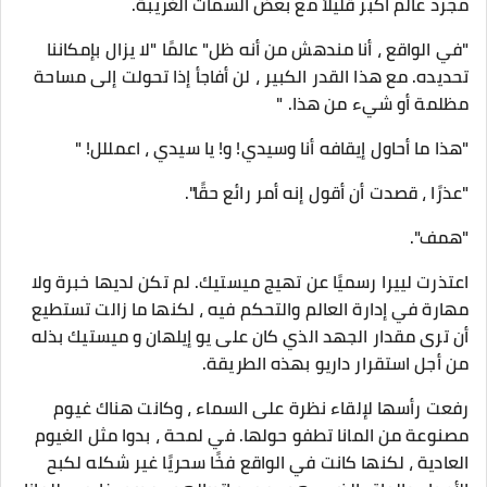
مجرد عالم أكبر قليلاً مع بعض السمات الغريبة.
"في الواقع ، أنا مندهش من أنه ظل" عالمًا "لا يزال بإمكاننا
تحديده. مع هذا القدر الكبير ، لن أفاجأ إذا تحولت إلى مساحة
مظلمة أو شيء من هذا. "
"هذا ما أحاول إيقافه أنا وسيدي! و! يا سيدي ، اعمللل! "
"عذرًا ، قصدت أن أقول إنه أمر رائع حقًا".
"همف".
اعتذرت لييرا رسميًا عن تهيج ميستيك. لم تكن لديها خبرة ولا
مهارة في إدارة العالم والتحكم فيه ، لكنها ما زالت تستطيع
أن ترى مقدار الجهد الذي كان على يو إيلهان و ميستيك بذله
من أجل استقرار داريو بهذه الطريقة.
رفعت رأسها لإلقاء نظرة على السماء ، وكانت هناك غيوم
مصنوعة من المانا تطفو حولها. في لمحة ، بدوا مثل الغيوم
العادية ، لكنها كانت في الواقع فخًا سحريًا غير شكله لكبح