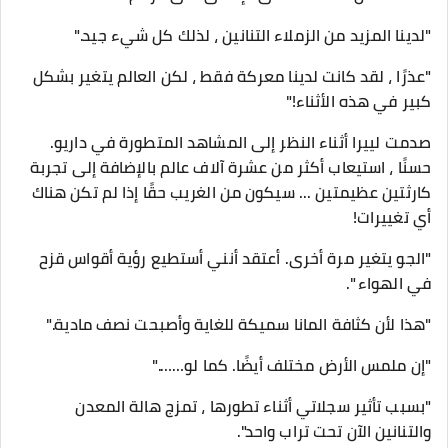
"لدينا المزيد من الزملاء التنانين ، لذلك كل شيء جيد."
"عذرًا ، لقد كانت لدينا معركة فقط ، لكن العالم يتغير بشكل
كبير في هذه الأثناء!"
صدمت لييرا أثناء النظر إلى المشاهد المتطورة في داريو.
حسنًا ، استيعاب أكثر من عشرة آلاف عالم بالإضافة إلى تجربة
كارثتين عظيمتين ... سيكون من الغريب حقًا إذا لم تكن هناك
أي تغييرات!
"الجو يتغير مرة أخرى. أعتقد أنني أستطيع رؤية أقواس قزح
في الهواء ".
"هذا لأن كثافة المانا سميكة للغاية وأصبحت نصف مادية."
"إن ملمس الأرض مختلف أيضًا. كما لو……."
"بسبب تأثير سجلاتي أثناء تطورها ، تمزج هالة المعدن
والتنانين الآن تحت تراب واحد".