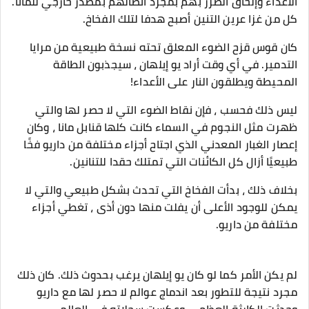
الأعداء وإلحاق الضرر بهم بمجرد اتصالهم بمصدر خارجي للمانا.
كل من غزا عرين التنين أصبح هدفا لتلك الفخاخ.
كان قوس قزح الضوء المعلق تحته نسخة طبيعية من مرايا
التدمير. في أي وقت أراد يو إيلهان ، سيجذبون الطاقة
المحيطة ويطلقون النار على الأعداء!
ليس ذلك فحسب ، فإن نقاط الضوء التي لا حصر لها والتي
ظهرت مثل النجوم في السماء كانت كلها قنابل مانا ، وكان
إعصار الغبار المعدني الذي اجتاح أجزاء مختلفة من داريو فخًا
طبيعيًا أزال كل الكائنات التي تمتلك حقدا للتنانين.
بخلاف ذلك ، بدأت الفخاخ التي تحدث بشكل طبيعي والتي لا
يمكن للوجود الأعلى أن يفلت منها دون أذى ، تغطي أجزاء
مختلفة من داريو.
لم يكن الأمر كما لو كان يو إيلهان يرغب بحدوث ذلك. كان ذلك
مجرد نتيجة للتطور بعد اندماج عوالم لا حصر لها مع داريو