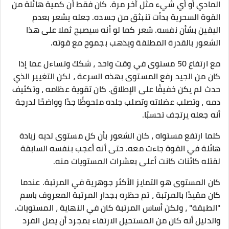
المادي أو أي شيء مثل آخر مرة. كان فقط أن كمية هائلة من
القوة السحرية بدأت تنبثق من جسده. جعله يشعر بعدم
اليقين بشأن نفسه. شعر كما لو أنه سيصبح ثملا على هذا
الشعور بالقدرة المطلقة ويذهب بجموح مع قوته.
مع ارتفاع 50 مستوى في وقت واحد ، شكك وتساءل عما إذا
كان من الجيد رفع المستوى بهذه السرعة ، لكن التغيير الذي
حدث لم يكن خفيفًا على الإطلاق. كان تقوية عظامه ، وتكثيف
دمه ، وتصلب عضلاته وتصلب جلده ملحوظًا جدًا وواضحًا لدرجة
أنه جعله يرتجف تحسبًا.
كلما ارتفع مستواه ، كان الشعور بأن كل مستوى لديه زيادة
هائلة في القوة جاءت معه. حتى أنه أعجب بنفسه السابقة
لقتله كائنات كانت أعلى بعشرات المستويات منه.
كان المستوى هو التمايز الأكثر جوهرية في المرتبة. عندما
كان مقيدًا بالمرتبة ، تم حظره بجدار المرتبة المعروف باسم
"الطبقة" ، ولكن أساس المرتبة كان في النهاية ، المستويات.
والدليل أنه كان من المستحيل الارتقاء بمجرد أن يصل الفرد