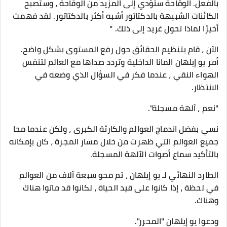
بالفعل. الوقاحة ستؤدي إلى المزيد من الوقاحة ، وستصبح
الكائنات الشبيهة بالدكتاتور أشبه أكثر بالدكتاتور. لقد فهمت
أخيرًا لماذا تحول غريد إلى ذلك. "
الآن ، قام بتنظيم الحقائق حول رفع المستوى بشكل واضح.
أمر يو إيلهان المانا الداخلية وتردد صداها مع العالم لتنفس
الهواء النقي ، عندما فكر في السؤال الذي وضعه في
الانتظار.
"نعم ، آلهة مسجلة".
نسي بفضل اندماج العوالم والكارثة الكبرى ، ولكن عندما محا
جميع العوالم التي ظهرت من خلال مسار المجرة ، كان بإمكانه
بالتأكيد سماع أصوات الآلهة المسجلة.
الطارد النهائي لـ يو إيلهان ، تم محو سبعة آلاف من العوالم
في لحظة ، إذا كانوا على قيد الحياة ، لكانوا قد ماتوا هناك
وهناك.
ودعوا يو إيلهان "المحرر".