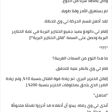
وكان يصطاد هربًا من الجوع.
لم يستغرق الأمر وقتا طويلا.
لقد أذهل قسم الحركة لي وي للحظة.
[قام لي دالونغ بصيد جميع الخنازير البرية في غابة الخنازير
البرية وحصل على السمة "قاتل الخنازير البرية"!]
"؟؟؟"
ما هذا النوع من السمات الغريبة؟
قام لي وي بالنقر عليه للتحقق.
[قاتل الخنزير البري: تم زيادة قوة القتال بنسبة 10%، وتم زيادة
الضرر الذي يلحق بمخلوقات الخنزير بنسبة 200%.]
"مذهل."
أبدى لي وي رضاه. يبدو أن أحفاده قد أحرزوا تقدمًا ملحوظًا
في مجالٍ ما.