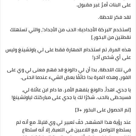
على البنات أمرٌ غير مقبول.
لقد فكر للحظة.
[استخدم 'البركة الأجدادية: الحب من الأجداد'، والتي تستهلك
نقطتين من البخور.]
هذه المرة، تم استخدام المهارة فقط على لي ياوتشينغ وليس
على أي شخص آخر!
في تلك اللحظة، بدا أن لي دالونغ قد فهم معنى لي وي على
الفور، وهذه المرة بدا خائفًا بعض الشيء عندما انحنى.
يا جدي، اهدأ، دالونغ يتفهم الأمر. ما دام ابن عائلة لي،
فسيحظى بالحب. شكرًا لك يا جدي على مباركتك لياوتشينغ!
[تم الحصول على البخور +3]
عند رؤية هذا المشهد، خفّ تعبير لي وي قليلاً. مع أنه لم
يستطع التواصل مع اللاعبين في اللعبة، إلا أنه استطاع