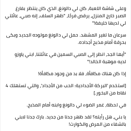
وعلى شاشة اللعبة، كان لي دالونغ، الذي كان ينتظر بفارغ
الصبر خارج المنزل، يرقص فرحًا، "ظهر السلف، إنه صبي، عائلتي
لي لديها خليفة!"
سرعان ما تغير المشهد. حمل لي دالونغ مولوده الجديد وبكى
بحرقة أمام مذبح أجداده.
"أيها الجد، انظر إلى الصبي السمين في عائلتنا، ابني ياوزو
لديه موهبة الخالد!"
إذا كان هناك مكافأة، فلا بد من وجود مكافأة!
[استخدم 'البركة الأجدادية: الحب من الأجداد'، والتي تستهلك 4
نقاط من البخور.]
في لحظة، غمر الضوء لي دالونغ وابنه أمام المذبح.
يا بني، هل رأيته؟ لقد ظهر جدنا من جديد. بارك جدنا لابني
بالشفاء من المرض والكوارث!