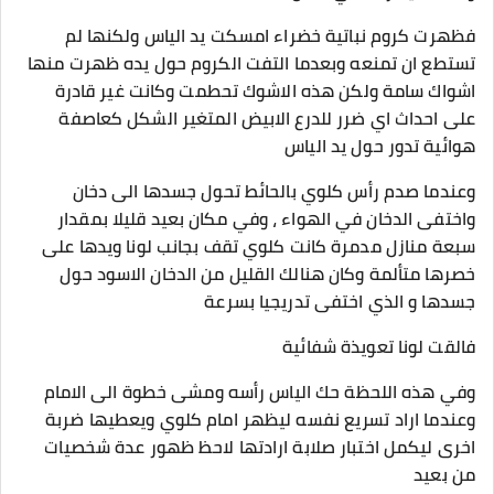
فظهرت كروم نباتية خضراء امسكت يد الياس ولكنها لم
تستطع ان تمنعه وبعدما التفت الكروم حول يده ظهرت منها
اشواك سامة ولكن هذه الاشوك تحطمت وكانت غير قادرة
على احداث اي ضرر للدرع الابيض المتغير الشكل كعاصفة
هوائية تدور حول يد الياس
وعندما صدم رأس كلوي بالحائط تحول جسدها الى دخان
واختفى الدخان في الهواء ، وفي مكان بعيد قليلا بمقدار
سبعة منازل مدمرة كانت كلوي تقف بجانب لونا ويدها على
خصرها متألمة وكان هنالك القليل من الدخان الاسود حول
جسدها و الذي اختفى تدريجيا بسرعة
فالقت لونا تعويذة شفائية
وفي هذه اللحظة حك الياس رأسه ومشى خطوة الى الامام
وعندما اراد تسريع نفسه ليظهر امام كلوي ويعطيها ضربة
اخرى ليكمل اختبار صلابة ارادتها لاحظ ظهور عدة شخصيات
من بعيد