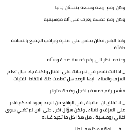
وكان رقم اربعة وسبعة يتحدثان جانبا
وكان رقم خمسة يعزف على آلة موسيقية
واما الياس فكان يجلس على صخرة ويراقب الجميع بابتسامة
دافئة
وعندما نظر الى رقم خمسة ضحك وسأله
_ اذا انت تقصر في تدريباتك على القتال ولكنك جاد حيال تعلم
العزف والغناء ، ايها الوغد هل تعلمت ذلك لالتقاط الفتيات
فشعر رقم خمسة بالخجل وضحك متوترا
_ لا تقلق لن اعاقبك ، في الواقع من الجيد وجود احدكم قادر
على العزف والغناء ، ولكن سؤال آخر ، حتى الان لم تغني سوى
اغاني رومنسية ، هل هذا كل ما تجيد غناءه
_ في الواقع هذا هو الحال