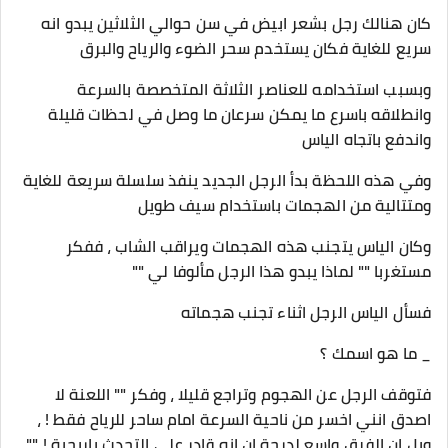
كان هنالك رجل بشعر ابيض في سن حوالي الثلاثين يبدو انه
سريع للغاية فكان يستخدم سحر الضوء والرياح والبرق
وبسبب استخدامه للعناصر الثلاثة المتخصصة بالسرعة
وانطلاقه باسرع ما يمكن سرعان ما وصل في لحظات قليلة
واندفع باتجاه الياس
وفي هذه اللحظة بدأ الرجل الجديد ينفذ سلسلة سريعة للغاية
ومتتالية من الهجمات باستخدام سيف طويل
وكان الياس يتجنب هذه الهجمات ويراقب الشاب ، ففكر
مستغربا "" لماذا يبدو هذا الرجل مألوفا لي ""
فسأل الياس الرجل اثناء تجنب هجماته
_ ما هو اسمك ؟
فتوقف الرجل عن الهجوم وتراجع قليلا ، وفكر "" اللعنة لا
اصدق انني اخسر من ناحية السرعة امام ساحر للرياح فقط ! ،
وبل ان الفرق واسع لدرجة ان انه قادر على التحدث باريحية ! ""