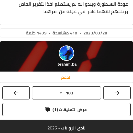
عودة الاسطورة ويبدو انه لم يستطلع اخذ التقرير الخاص
برحلتهم لانهما غادرا في عجلة من امرهما
2023/03/28
·
410 مشاهدة
·
1439 كلمة
Ibrahim.Da
الدعم
103
عرض التعليقات (
1
)
نادي الروايات
- 2026