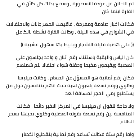
تم الاعلان عن عودة الاسطورة ، وسمع بذلك كل كائن في
القارة اينما كان
فكانت اخبار صادمة ومفرحة ، فاقيمت المهرجانات والاحتفالات
في الشوارع في هذه الليلة ، وكانت القارة نشطة بالكامل
(( على هضبة قليلة الاشجار ويحيط بها سهول عشبية ))
كان الياس والبقية باستثناء رقم اثنان و واحد يجلسون على
الهضبة ويقيمون مخيما وحفلة شواء احتفالا بلم شملهم
فكان رقم ثمانية هو المسؤل عن الطعام ، وكانت ميليسا
وكلوي ورقم تسعة يلعبون لعبة حيث انهم يتنافسون حول من
يستطيع رمي الحجر لمسافة ابعد
ولا حاجة للقول ان ميليسا في المركز الاخير دائما ، فكانت
المنافسة بين رقم تسعة بقوته العضلية وكلوي بحيلها بسحر
الظلام
واما رقم ستة فكانت تساعد رقم ثمانية بتقطيع الخضار