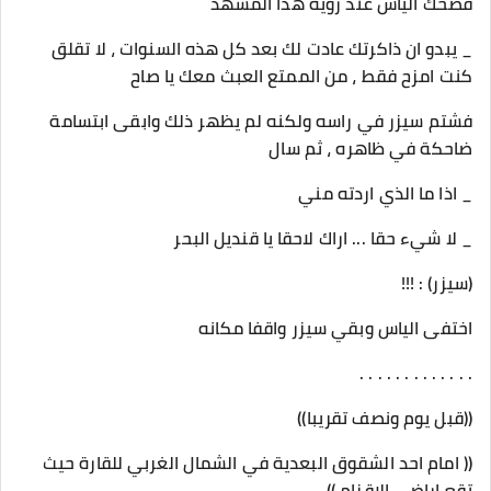
فضحك الياس عند رؤية هذا المشهد
_ يبدو ان ذاكرتك عادت لك بعد كل هذه السنوات ، لا تقلق
كنت امزح فقط ، من الممتع العبث معك يا صاح
فشتم سيزر في راسه ولكنه لم يظهر ذلك وابقى ابتسامة
ضاحكة في ظاهره ، ثم سال
_ اذا ما الذي اردته مني
_ لا شيء حقا ... اراك لاحقا يا قنديل البحر
(سيزر) : !!!
اختفى الياس وبقي سيزر واقفا مكانه
. . . . . . . . . . . . .
((قبل يوم ونصف تقريبا))
(( امام احد الشقوق البعدية في الشمال الغربي للقارة حيث
تقع اراضي الاقزام ))