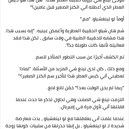
العطر الذي أعطته آني الكنز الصغير قبل عامين؟"
أومأ لو تينغشياو. "مم."
شم هان شياو الحقيبة العطرية وأغمض عينيه. "إنه بسبب هذا.
هذا مشابه للحقيبة الطبية في وقت سابق ، لكن هذا فقد
فعاليته لأنها كانت طويلة جدًا".
تم الكشف أخيرًا عن سبب التطور المتأخر للسم.
ومع ذلك ، كان لدى نينغ شي المزيد من الأسئلة. "لماذا
تعطيني آني كيس العطر هذا لتأخير سم الكنز الصغير؟"
"ربما لم يحن الوقت بعد؟" خمّن تانغ لانغ.
التزمت نينغ شي الصمت وهي تحاول تذكر ما حدث عندما
قابلتها آني لأول مرة في إمبريال.
عندما علمت آني بعلاقتها مع لو تينغشياو ، بدت معارضة
شديدة لـ لو تينغشياو ، بل إنها حذرتها من سلبيات كونها زوجة