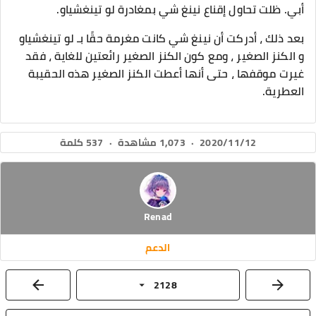
أبي. ظلت تحاول إقناع نينغ شي بمغادرة لو تينغشياو.
بعد ذلك ، أدركت أن نينغ شي كانت مغرمة حقًا بـ لو تينغشياو
و الكنز الصغير ، ومع كون الكنز الصغير رائعتين للغاية ، فقد
غيرت موقفها ، حتى أنها أعطت الكنز الصغير هذه الحقيبة
العطرية.
2020/11/12
·
1,073 مشاهدة
·
537 كلمة
Renad
الدعم
2128