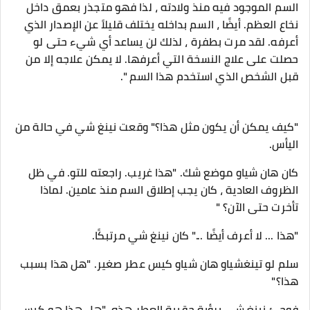
السم الموجود فيه منذ ولادته ، لذا فهو متجذر بعمق داخل
نخاع العظم. أيضًا ، السم بداخله يختلف قليلاً عن الإصدار الذي
أعرفه. لقد مرت بطفرة ، لذلك لن يساعد أي شيء حتى لو
حصلت على علاج النسخة التي أعرفها. لا يمكن علاجه إلا من
قبل الشخص الذي استخدم هذا السم ".
"كيف يمكن أن يكون مثل هذا؟" وقعت نينغ شي في حالة من
اليأس.
كان هان شياو موضع شك. "هذا غريب. راجعته للتو. في ظل
الظروف العادية ، كان يجب إطلاق السم منذ عامين. لماذا
تأخرت حتى الآن؟ "
"هذا ... لا أعرف أيضًا ..." كان نينغ شي مرتبكًا.
سلم لو تينغشياو هان شياو كيس عطر صغير. "هل هذا بسبب
هذا؟"
فوجئ نينغ شي برؤية حقيبة العطر هذه. "هل هذا هو كيس