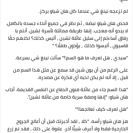
لم تزعجه نينغ شي عندما كان هان شياو يركز.
فحص هان شياو نبضه ، ثم نظر في جميع أنحاء جسده بالكامل.
لا يبدو أنه معجب. إنها طريقة مماثلة لأسرة تشين. أنتم يا
رفاق أساءتم إلى سليل عائلة تشين ، أليس كذلك؟ لكنهم حقًا
قاسيون ، أليسوا كذلك ، يؤذون طفلًا؟ "
"سيدي ، هل تعرف ما هو السم؟" سألت نينغ شي بسرعة.
على الرغم من أن يون شين قد سمع عن مثل هذا السم من
قبل ، إلا أنه لم يكن لديه أي فكرة عن مصدره.
"هذا السم جاء من عائلة فنون الدفاع عن النفس القديمة. أجاب
هان شياو: "إنها وصفة سرية خاصة من عائلة تشين".
"هل تعرف كيف تعالجها؟"
هز هان شياو رأسه. "كلا ، لقد أخبرتك قبل أن أعالج الجروح
الخارجية فقط ولا أعرف شيئًا آخر. علاوة على ذلك ، فقد تم زرع