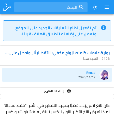
البحث
تم تفعيل نظام التعليقات الجديد على الموقع،
ونعمل على إضافته لتطبيق الهاتف قريبًا.
رواية علامات كامله لزواج مخفي: التقط ابنًا ، واحصل على زوج مجاني
2128 - السيد هنا
Renad
2020/11/12
إعدادات القارئ
كان تانغ لانغ يزداد غضبًا بمجرد التفكير في الأمر. "فقط لماذا!؟
لماذا تعرض الأخ الأكبر الأول للكسر ثلاثة ، فنغ شياو شياو كسر