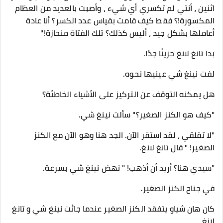
اثنين ، أنتي لم تكسري أي شيء ، وأصبت بالعديد من العظام
المكسورة!؟ فقط كيف قامت بقياس عدد الكسر؟ أنا عادة
أعاملها بشكل جيد ، أليس كذلك؟ تلك الفتاة منحازة!"
بدا تانغ لانغ حزينًا جدًا.
لفت نينغ شي عينيها نحوه.
هل يمكنه التوقف عن التركيز على الأشياء الخاطئة؟
"كيف هو الكنز الصغير؟" سألت نينغ شي.
"لا تقلقي ، لقد استقر الآن. الجد هنا وهو الآن مع الكنز
الصغير! " قال تانغ لانغ.
"سيدي هنا؟ أريد أن أذهب! " نهض نينغ شي بسرعة.
في جناح الكنز الصغير.
كان هان شياو يتفقد الكنز الصغير عندما جائت نينغ شي و تانغ
لانغ.