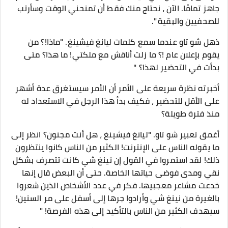
جاهز تمامًا. الآن ، نحتاج منك فقط أن تمنحني الوقت وسأرتب
للصحفيين والبقية ".
ذهل شو تاو عندما سمع كلمات ليانغ فيشينغ. "ماذا!؟ من
يقوم بإعلان عام !؟ ما زلت أناقش مع ملكتي! ما هذا؟ متى
بدأت في التحضير لهذا؟ "
أخبرته نظرة سريعة على الأمر أن الأمر سيستغرق عدة أشهر
على الأقل للتحضير ، فكيف بدأ هذا الرجل في الاستعداد له
منذ فترة طويلة؟
أغمق تعبير شو تاو. "ليانغ فيشينغ ، هل أنت مجنون؟ انظر إلى
ما يقوله الناس على الإنترنت! الكثير من الناس كانوا ينتظرون
ذلك! لقد استمروا في القول إن نينغ شي كانت تتصرف بشكل
نقي ومدى فوضى حياتها الخاصة. حتى أن البعض قال إنها
خدعت مشاعر معجبيها. فكر في عدد الأشخاص الذين شعروا
بالغيرة من نينغ شي وأرادوا جرها إلى أسفل على مر السنين!
سيهدف الكثير من الناس بالتأكيد إلى هذه الفرصة! "