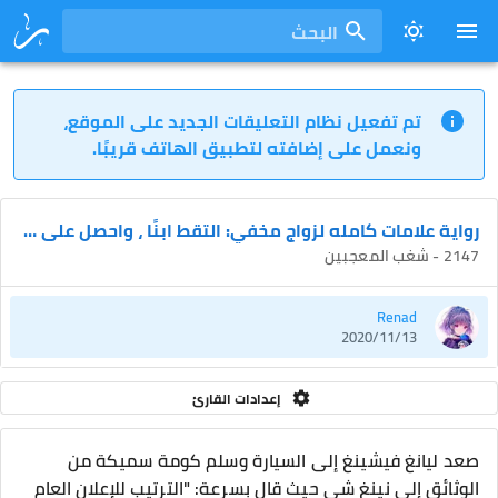
البحث
تم تفعيل نظام التعليقات الجديد على الموقع،
ونعمل على إضافته لتطبيق الهاتف قريبًا.
رواية علامات كامله لزواج مخفي: التقط ابنًا ، واحصل على زوج مجاني
2147 - شغب المعجبين
Renad
2020/11/13
إعدادات القارئ
صعد ليانغ فيشينغ إلى السيارة وسلم كومة سميكة من
الوثائق إلى نينغ شي حيث قال بسرعة: "الترتيب للإعلان العام