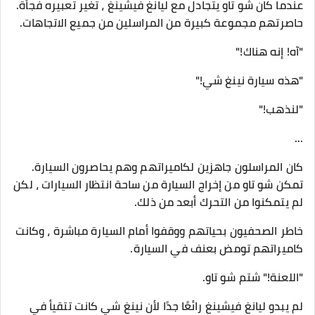
عندما كان شو تاو يتجادل مع ليانغ فيشينغ ، تغير تعبيره فجأة.
حاصرتهم مجموعة كبيرة من المراسلين من جميع الاتجاهات.
"آه! إنه هناك!"
"هذه سيارة نينغ شي!"
"لنذهب!"
...
كان المراسلون جاهزين لكاميراتهم وهم يحاصرون السيارة.
تمكن شو تاو من إخراج السيارة من ساحة انتظار السيارات ، لكن
لم يتمكنوا من التحرك أبعد من ذلك.
خاطر الصحفيون بحياتهم ووقفوا أمام السيارة مباشرة ، وكانت
كاميراتهم تومض بعنف في السيارة.
"اللعنة!" شتم شو تاو.
لم يبدو ليانغ فيشينغ رائعًا جدًا لأن نينغ شي كانت تتقيأ في