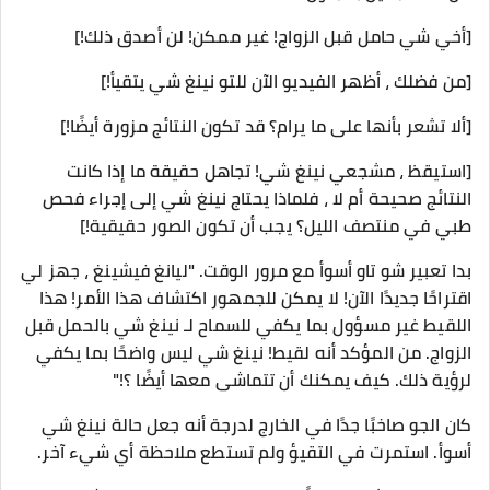
[أخي شي حامل قبل الزواج! غير ممكن! لن أصدق ذلك!]
[من فضلك ، أظهر الفيديو الآن للتو نينغ شي يتقيأ!]
[ألا تشعر بأنها على ما يرام؟ قد تكون النتائج مزورة أيضًا!]
[استيقظ ، مشجعي نينغ شي! تجاهل حقيقة ما إذا كانت
النتائج صحيحة أم لا ، فلماذا يحتاج نينغ شي إلى إجراء فحص
طبي في منتصف الليل؟ يجب أن تكون الصور حقيقية!]
بدا تعبير شو تاو أسوأ مع مرور الوقت. "ليانغ فيشينغ ، جهز لي
اقتراحًا جديدًا الآن! لا يمكن للجمهور اكتشاف هذا الأمر! هذا
اللقيط غير مسؤول بما يكفي للسماح لـ نينغ شي بالحمل قبل
الزواج. من المؤكد أنه لقيط! نينغ شي ليس واضحًا بما يكفي
لرؤية ذلك. كيف يمكنك أن تتماشى معها أيضًا ؟!"
كان الجو صاخبًا جدًا في الخارج لدرجة أنه جعل حالة نينغ شي
أسوأ. استمرت في التقيؤ ولم تستطع ملاحظة أي شيء آخر.