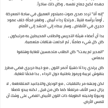
جهده لكبح جماح نفسه ، وكان ذلك ساخراً.
"إنه أنا." تردد صدى صوت دمبلدور العميق في ساحة المعركة
، أومأ برأسه قليلاً ، مرتديًا رداء أبيض ، وظهر فجأة خلف عمود
حجري في الأنقاض ، وسار ببطء إلى الحشد إلى الأمام.
بدا أن أعضاء هيئة التدريس والطلاب المحيطين به مرتبكون ،
كان كل شيء صامتًا ، ثم اندلعت هتافات متعصبة.
"المدير لم يمت!" كان الطلاب متحمسين للغاية وهتفوا
بحماس.
كان يرتدي رداءًا ذهبيًا أحمر اللون ، مع خيط حريري فضي مطرز
بنقوش غريبة ورموز باطنية حول الرداء ، بدا فخمًا للغاية.
لكن وجهه مر بالتقلبات ، مع الوديان والتجاعيد المتقاطعة ، لا
يزال جسر الأنف مرتفعًا كما كان من قبل ، لكنه يبدو ناصعًا
وحيويًا ولحيته الطويلة ذات اللون الأبيض الفضي على وشك أن
تلمس الأرض.