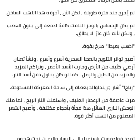
لم يُجرح منذ فترة طويلة ، لكن الآن ، أحرقه هذا اللهب الساخن.
لم يكن الإحساس بالوخز الخافت كافيًا لدفعه إلى جنون الغضب
، ولكن لأنه كان عارًا لا يطاق.
"اذهب بعيدا!" صرخ بقوة.
أصبح تواتر التلويح بالعصا السحرية أسرع وأسرع ، ونشأ ثعبان
أرضي كثيف من الأرض وحارب الأسد الأحمر ، وتراكم المزيد
والمزيد من الطين والرمل ، كما لو كان يحاول دفن أسد النار.
"رياح!" أشار جريندلوالد بعصاه إلى ساحة المعركة المسدودة.
مرت عاصفة من الإعصار العنيف ، واستغلت النار الريح ، نما ملك
الوحش الناري الهائل هذا فجأة بأحجام مختلفة ، وأصبح الشعر
المصنوع من اللهب أكثر قوة.
تمدد فولدمورت باستمرار إلى اليسار واليمين تحت هجوم