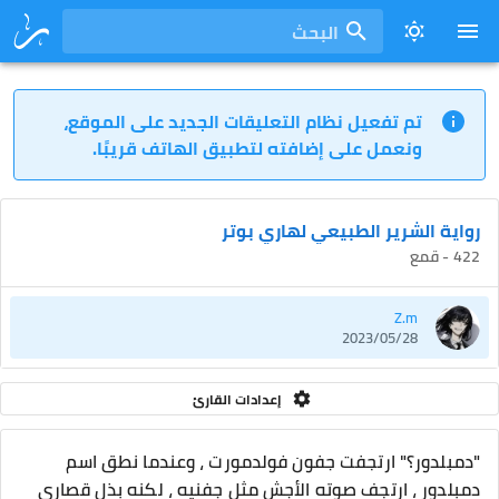
البحث
تم تفعيل نظام التعليقات الجديد على الموقع،
ونعمل على إضافته لتطبيق الهاتف قريبًا.
رواية الشرير الطبيعي لهاري بوتر
422 - قمع
Z.m
2023/05/28
إعدادات القارئ
"دمبلدور؟" ارتجفت جفون فولدمورت ، وعندما نطق اسم
دمبلدور ، ارتجف صوته الأجش مثل جفنيه ، لكنه بذل قصارى