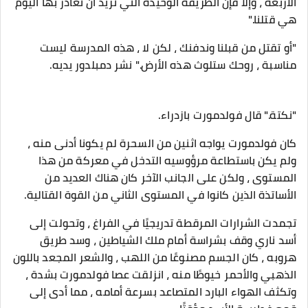
الأربعة ، وإلا فإن الطريقة الوحيدة التي تريد أن تغادر بها اليوم
هي قتلنا."
"أو تقتل من قبلنا وندفنك ، لكن لا ، هذه المدرسة ليست
مناسبة ، روحك ستلوث هذه الأرض." نشر دمبلدور يديه.
"نكتة." قال فولدمورت بازدراء.
كان فولدمورت يواجه اثنين من السحرة لم يكونا أدنى منه ،
ولم يكن باستطاعة مرؤوسيه التدخل في معركة من هذا
المستوى ، ولكن على الجانب الآخر كان هناك العديد من
الأساتذة الذين كانوا في المستوى الثاني من القوة القتالية.
تجمدت الشرارات المرقطة تدريجيًا في الفراغ ، وتحولت إلى
أسد ناري وقف بشراسة أمام ملك الشياطين ، وسد طريق
هروبه ، كان الجسم مصنوعًا من اللهب ، والشعر المجعد باللون
الذهبي والأحمر خيوطًا منه ، انزلقت عصا فولدمورت بشدة ،
وتكثف الهواء البارد المتصاعد بسرعة أمامه ، مما أدى إلى