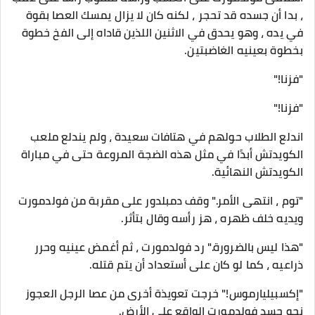
، بدا أن جسده قد تحجر ، لكنه كان لا يزال يمسك العصا بقوة
في يده ، وهو يحدق في الاثنين اللذين قاداه إلى الفخ خطوة
بخطوة بعينيه الغاضبتين.
"فزنا!"
"فزنا!"
اندلع الطلاب حولهم في هتافات سعيدة ، ولم يندلع ملعب
الكويدتش أبدًا في مثل هذه الضجة المروعة حتى في مباراة
الكويدتش النهائية.
"توم ، انتهى الأمر." وقف دمبلدور على مقربة من فولدمورت
ويديه خلف ظهره ، هز رأسه وقال بتأثر.
"هذا ليس بالضرورة." رد فولدمورت ، ثم أغمض عينيه وحرر
ذراعيه ، كما لو كان على أستعداد أن يتم قتله.
"إكسبيليارموس!" خرجت تعويذة أخرى من عصا الرجل العجوز
نحو جسد فولدمورت الواقع على الأرض.