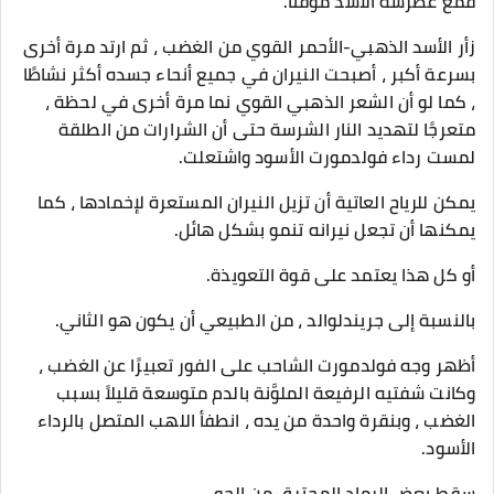
قمع غطرسة الأسد مؤقتًا.
زأر الأسد الذهبي-الأحمر القوي من الغضب ، ثم ارتد مرة أخرى
بسرعة أكبر ، أصبحت النيران في جميع أنحاء جسده أكثر نشاطًا
، كما لو أن الشعر الذهبي القوي نما مرة أخرى في لحظة ،
متعرجًا لتهديد النار الشرسة حتى أن الشرارات من الطلقة
لمست رداء فولدمورت الأسود واشتعلت.
يمكن للرياح العاتية أن تزيل النيران المستعرة لإخمادها ، كما
يمكنها أن تجعل نيرانه تنمو بشكل هائل.
أو كل هذا يعتمد على قوة التعويذة.
بالنسبة إلى جريندلوالد ، من الطبيعي أن يكون هو الثاني.
أظهر وجه فولدمورت الشاحب على الفور تعبيرًا عن الغضب ،
وكانت شفتيه الرفيعة الملوَّنة بالدم متوسعة قليلاً بسبب
الغضب ، وبنقرة واحدة من يده ، انطفأ اللهب المتصل بالرداء
الأسود.
سقط بعض الرماد المحترق من الجو.