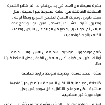
بنقرة بسيطة من العصا في يد جريندلوالد ، تم اقتلاع الشجرة
العملاقة الشاهقة في الغابة المحرمة غير البعيدة ، مثل
سيف طويل ، وضربت الثعبان الجليدي السريع وجهاً لوجه ،
واخترق نشارة الخشب عبر جسده ، ثعبان التواء وكافح عدة
مرات ، ثم تحولت إلى قطع من الجليد على الأرض ، وحلقت
للخلف باتجاه فولدمورت.
كافح فولدمورت لمواكبة السحرة في نفس الوقت ، خاصة
أولئك الذين لم يكونوا أدنى منه في القوة ، وكان الضغط كبيرًا
جدًا.
فجأة ، تجمد جسده ، وضربته تعويذة بزاوية مخادعة.
كالعادة ، مع عملية الأنتقال البسيطة سيتمكن من تفاديها
مباشرة ، لكن مع منع الأنتقال داخل هوجورتس جعل
فولدمورت غير مستجيب.
استلقى فولدمورت على العشب ورأسه مقلوب رأسًا على عقب