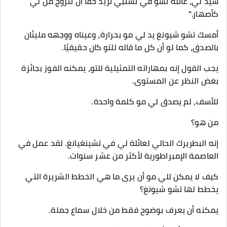
سيد لي، عائلة تشو في تشنبي تريد حقًا أن تتزوج من لي
كأصهار."
أمسك تشو شيونغ يد لي مو بحرارة، وعيناه ووجهه مليئان
بالصدق، كما لو أن كل ما قاله للتو كان حقيقيًا.
يجب القول إنه بمهاراته التمثيلية للتو، يمكنه الفوز بجائزة
بغض النظر عن المستوى.
للأسف، لم يصدق لي مو كلمة واحدة.
من هو؟
إنه البطريرك الحالي لعائلة لي في تشينغيانغ. لقد عمل في
العاصمة الإمبراطورية لأكثر من عشر سنوات.
كيف لا يمكن للي مو أن يرى ما هي الخطط الشريرة التي
يخطط لها تشو شيونغ؟
يمكنه أن يعرف بوضوح فقط من خلال سماع جملة.