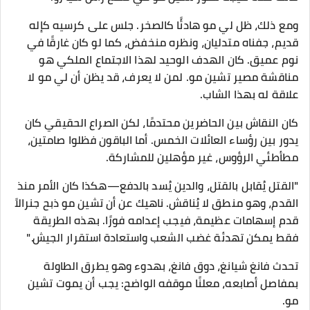
ومع ذلك، ظل لي مو هادئًا كالصخر. جلس على كرسيه كإله
قديم، جفناه متدليان، ونظره منخفض، كما لو كان غارقًا في
نوم عميق. كان الهدف الوحيد لهذا الاجتماع الملكي هو
مناقشة مصير تشين مو. لمن لا يعرف، قد يظن أن لي مو لا
علاقة له بهذا الشاب.
كان النقاش بين الحاضرين محتدمًا، لكن الصراع الحقيقي كان
يدور بين رؤساء العائلات الخمس. أما الباقون فظلوا صامتين،
مطأطئي الرؤوس، غير مؤهلين للمشاركة.
"القتل يُقابل بالقتل، والدين يُسد بالدفع—هكذا كان الأمر منذ
القدم، وهو منطق لا يُناقش. ناهيك عن أن تشين مو ذبح جنرالاً
قدم إسهامات عظيمة، فيجب إعدامه فورًا. بهذه الطريقة
فقط يمكن تهدئة غضب الشعب واستعادة استقرار الجيش."
تحدث فانغ شيانغ، دوق فانغ، بهدوء وهو يطرق الطاولة
بمفاصل أصابعه، معلنًا موقفه الواضح: يجب أن يموت تشين
مو.