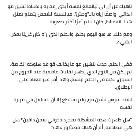
ناهيك عن أن لي تيانغانغ نفسه أبدى إعجابه بانضباط تشين مو
الذاتي، واصفًا إياه بالـ"وحش". فبالنسبة لشخص يتمتع بمثل
هذا الانضباط، كان الحلم أمرًا أكثر صعوبة.
ومع ذلك، ها هو اليوم يحلم، والحلم الذي رآه كان غريبًا بعض
الشيء.
ففي الحلم، حدث لتشين مو ما يخالف قواعد سلوكه الخاصة.
لم يكن من النوع الذي يظهر تقلبات عاطفية عند الخروج من
السجن، لكنه في الحلم ابتسم. وهذا أمر غير معتاد على
الإطلاق.
اشتد عبوس تشين مو، ولم يستطع إلا أن يتساءل في قرارة
نفسه:
"هل ظهرت هذه المشكلة بمجرد دخولي سجن داقين؟ هل
هي مصادفة، أم أن هناك قصدًا وراءها؟"