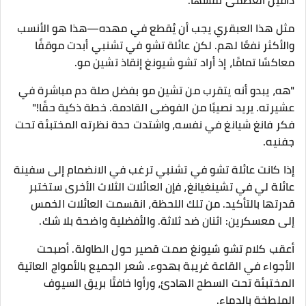
داقين العظمى نفسها.
مثل هذا العبقري يجب أن يُقطع في مهده—هذا هو الأنسب
والأكثر نفعًا لهم. لكن عائلة تشو في تشنبي أبدت موقفًا
معاكسًا تمامًا، إذ أراد تشو شيونغ إنقاذ تشين مو.
"هه، يبدو أنه يتقرب من تشين مو بفضل صلة دم مباشرة في
عشيرته. يريد نصيبًا من الفوضى القادمة. خطة ذكية حقًا!"
فكر فانغ شيانغ في نفسه، واشتدت حدة نظرته المختبئة تحت
جفنيه.
إذا كانت عائلة تشو في تشنبي ترغب في الانضمام إلى سفينة
عائلة لي في تشينغيانغ، فإن العائلات الثلاث الأخرى ستختبر
قدرتها بالتأكيد. من تلك اللحظة، انقسمت العائلات الخمس
إلى معسكرين: اثنان ضد ثلاثة. والأفضلية واضحة بلا شك.
أعقب كلام تشو شيونغ صمت قصير حول الطاولة. أصبحت
الأجواء في القاعة غريبة بهدوء. شعر الجميع بالأمواج العاتية
المختبئة تحت السطح الهادئ، ورأوا خافتًا بريق السيوف
الملطخة بالدماء.