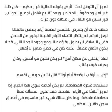
لم يرَ أن التوغل تحت الأرض بقوته الحالية قرار حكيم—كان ذلك
غير آمن ومحفوفًا بالمخاطر. وبعد تقييم شامل لجميع الجوانب،
قرر تشين مو البقاء في مكانه دون حراك.
خطته كانت أن يتعرض للشمس لبضعة أيام، يمتص طاقتها
ليعزز قوته، ثم ينتظر انتهاء الأيام القليلة ليخرج من السجن.
ففي النهاية، لن يطول بقاؤه هنا. ومع وجود الجد الثاني، قد لا
يكون الأمان مطلقًا، لكنه كان في حصن صغير لا يُقهر.
لماذا يتخلى عن مكان آمن؟ لم يكن تشين مو أحمق، وكان
يعرف كيف يختار.
"إذن، سأراقب لبضعة أيام أولاً." قال تشين مو في نفسه.
لاستبعاد فكرة المصادفة، لم يكن أمامه سوى هذا الخيار. إذا
لم يرَ أحلامًا في الأيام القادمة، فقد تكون المسألة فعلاً
مصادفة غامضة. ربما كان هناك شيء غير مفهوم في أعماق
سجن داقين العظمى.