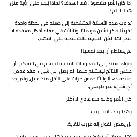
إذا كان الأمر مقصودًا، فما الهدف؟ لماذا يُجبر على رؤية مثل
هذا الحلم؟
تداعت هذه الأسئلة المتشعبة إلى ذهنه في لحظة واحدة
تقريبًا. فكر تشين مو مليًا، وتلألأت في عقله أفكار معقدة لا
حصر لها، لكن النتيجة ظلت عصية على الفهم.
لم يستطع أن يجد تفسيرًا.
سواء استند إلى المعلومات المتاحة ليتقدم في التفكير، أو
عكس النتائج ليستنتج منها، لم يصل إلى شيء. فقد فحص
جسده ذهابًا وإيابًا خمس مرات على الأقل منذ قليل، ولم يجد
أي شيء غير طبيعي.
كان الأمر وكأنه حلم عادي لا أكثر.
وهذا بحد ذاته غريب.
بل يمكن القول إنه غريب للغاية.
"هل يمكن أن تكون مصادفة بحق؟ هل يخفي سجن داقين