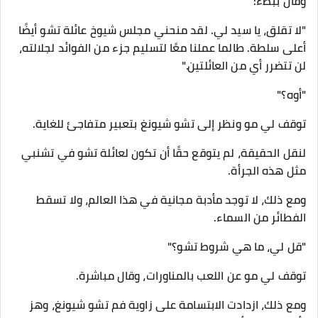
وقال ببطء:
"لا تقلق، يا سيد لي. لقد منحني مجلس شيوخ عائلة تشو أيضًا
أعلى سلطة. طالما عملنا معًا لتسليم جزء من الفوائد لجلالته،
لن تتضرر أي من العائلتين."
"أوه؟"
توقف لي مو ونظر إلى تشو شيونغ بتعبير متفاجئ للغاية.
لنقل الحقيقة، لم يتوقع حقًا أن تكون لعائلة تشو في تشنبي
مثل هذه الجرأة.
ومع ذلك، لا توجد مأدبة مجانية في هذا العالم، ولا تسقط
الفطائر من السماء.
"قل لي، ما هي شروط تشو؟"
توقف لي مو عن اللعب بالمناورات، وقال مباشرة.
ومع ذلك، ازدادت الابتسامة على زاوية فم تشو شيونغ، وهز