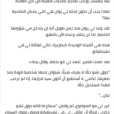
بها بنفسك، ويجب تقديم تضحيات معينة من أجل العائلة.
لماذا يجب أن تكون ابنته لي يوان هي التي يمكن التضحية
بها؟
لقد وعد لي يوان منذ زمن طويل أنه لن يتدخل في شؤونها
الخاصة، لذا لن يخلف وعده الآن بالطبع.
هذه هي أنانيته الوحيدة كبطريرك حالي لعائلة لي في
تشينغيانغ.
بعد صمت قصير، تنهد لي مو بخفة، وقال ببطء:
"دوق تشو حقًا لا يعرف شيئًا. شياوان لديها شخصية قوية منذ
صغرها، لكنني لا أستطيع أن أكون سيد قرارها. إذا لم ترغب،
فهذا مستحيل حقًا.
لكن..."
غير لي مو الموضوع، ثم واصل: "سماع ما قاله دوق تشو
ذكرني فجأة أن عائلتي لي في تشينغيانغ وبعض ملوك السماء