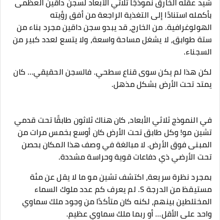
شيد عقله الخارق نموذجًا ثلاثي الأبعاد لسجن داقين العظمى
بأكمله استنادًا إلى التغذية الراجعة من أفق رؤيته
الهولوغرافية. من الخارج، قد يبدو سجن داقين مجرد بناء من
ستة طوابق، لا يشغل مساحة واسعة، ولا يتسع لعدد كبير من
السجناء.
لكن هذا لم يكن سوى قناع سطحي. فالسجن الحقيقي… كان
يمتد تحت الأرض بشكل مذهل.
في النموذج ثلاثي الأبعاد، كان هناك ثلاثون طابقًا تحت قدمي
تشين مو! وكل طابق تحت الأرض كان أوسع بخمس مرات من
المبنى فوق الأرض. لا مبالغة في وصف هذا المكان بحصن
تحت الأرضي ذي دفاعات قوية وحراسة مشددة.
بمجرد نظرة سريعة، اكتشف تشين مو ما لا يقل عن مئة
مستيقظ من الدرجة S. لم يعرف كم عدد ملوك السماء
المختلطين بينهم، لكنه كان متأكدًا من وجود ملك سماوي
واحد على الأقل… أو ربما ملك سماوي عظيم.