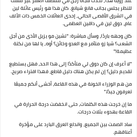
عند رؤية هذا، تحدث فجأة رجل في منتصف العمر غير ملفت
للنظر يجلس بجانب فانغ شيانغ. كان هذا هو رئيس عائلة لين
في الشرق الأقصى الحالي، إحدى العائلات الخمس ذات الألف
عام، دوق لين في داقين العظمى.
كان وجهه باردًا، وسأل مباشرة: "تشين مو يزيل الأذى من أجل
الشعب؟ شيا زو متآمر مع العدو وخائن؟ أوه، يا لها من نكتة
عظيمة!"
"لا أعرف إن كان دوق لي متأكدًا إلى هذا الحد، فهل يستطيع
تقديم دليل؟ إن لم يكن هناك دليل قاطع، فهذا افتراء صريح.
من هم الوزراء الخونة في هذه القاعة، أخشى أنكم جميعًا
تعرفون جيدًا."
ما إن خرجت هذه الكلمات، حتى انخفضت درجة الحرارة في
القاعة بهدوء بثلاث درجات.
ساد الصمت بين الجميع، واندلع العرق البارد على مؤخرة
أعناقهم.