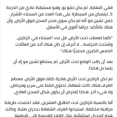
ففي النهاية، لم يكن تشو يو، وهو مستيقظ عادي من الدرجة
S، ليتمكن من السيطرة على هذا العدد من السجناء الأشرار.
خمن تشين مو أنه لم يكن سوى مدير السجن فوق الأرض، وأن
هناك بالتأكيد حراسًا أقوى في الأسفل.
"كلما تعمقت تحت الأرض، قل عدد السجناء في الزنازين،
واشتدت الحراسة… لا أعرف إن كان هناك أحد من العائلات
الخمس الكبرى محتجزًا هناك."
بعد أن راقب الوضع تحت الأرض، لم يستطع تشين مو إلا أن
يتساءل هكذا.
لم تكن الزنازين تحت الأرض فاخرة كتلك فوق الأرض. معظم
الغرف هناك كانت شفافة، تحتوي فقط على سرير ومرحاض،
ولا شيء آخر. هكذا يُفترض أن يكون شكل السجن العادي.
أما بالنسبة للزنازين تحت الطابق العشرين، فقد اعتمدت طريقة
مراقبة مختلفة. استبدلوا الغرف الشفافة بجدران صلبة. وكانت
هذه الجدران استثنائية. مثل القلاع القديمة التي تقطنها