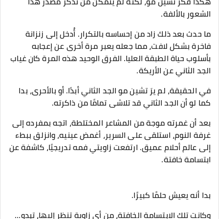
هكذا فكر تشين مو، لكنه لم يتمكن من تذكر مصدر هذا
الشعور بالألفة.
ما حدث بعد ذلك زاد من إحساسه بالتكرار. أُدخل إلى زنزانة
فاخرة بشكل لافت، مما جعله يعبر مرة أخرى عن إعجابه
بأسلوب حياة الطبقة العليا. الفرق الوحيد هذه المرة كان غياب
الجد الثاني عن الأريكة.
في الحقيقة، لم يرَ تشين مو الجد الثاني أبدًا. أو بالأحرى، بدا
كما لو أن الجد الثاني قد تلاشى تمامًا من ذاكرته.
بعد أن غمرته موجة من المشاعر المختلطة، اتجه بمفرده إلى
غرفة النوم، استلقى على السرير، أغمض عينيه، وانزلق ببطء
إلى عالم أحلام عميق. ارتفعت زاويتي فمه تدريجيًا، كاشفة عن
ابتسامة خافتة.
بدا أنه يعيش حلمًا كبيرًا.
وكانت تلك الابتسامة الخافتة، من أي زاوية تنظر إليها، تبدو…