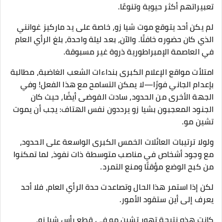
تعبيراتهم أكثر حيوية وتنوعًا.
لم يكن أحد يتوقع موت شيا زو، خاصة على يد ماركيز غوانني
الذي كان حضوره خافتًا. والآن، بعد ليلة واحدة، بلغ الرأي العام
في العاصمة الإمبراطورية ذروة غير مسبوقة.
امتلأت مواقع الإعلام الكبرى بنداءات الشعب الغاضبة، مطالبة
بإعدام الجاني فورًا—لا يمكن التسامح مع هذا الفعل! وفي
الجهة الأخرى من الحدود، سادت الفوضى أيضًا، حيث كان
الجنود المعجبون بشيا زو يرددون نفس الهتاف: يجب أن يموت
تشين مو.
ولولا ترتيبات العائلات الخمس الكبرى الواسعة على الحدود،
مع وجود أشخاص في مناصب متوسطة ذات نفوذ، لما تمكنوا
من كبح الوضع مؤقتًا ومنع التمرد.
لكن إذا استمر هذا الحال وتصاعدت حدة الرأي العام، فلا أحد
يعرف إلى أين ستقود الأمور.
كانت هذه نتيجة تهور تشين مو في قطع رأس شيا زو.