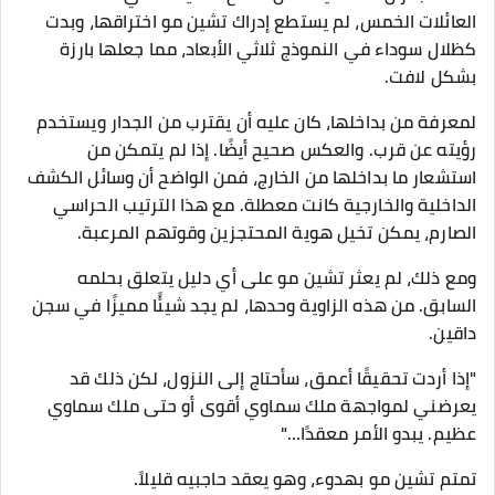
العائلات الخمس، لم يستطع إدراك تشين مو اختراقها، وبدت
كظلال سوداء في النموذج ثلاثي الأبعاد، مما جعلها بارزة
بشكل لافت.
لمعرفة من بداخلها، كان عليه أن يقترب من الجدار ويستخدم
رؤيته عن قرب. والعكس صحيح أيضًا. إذا لم يتمكن من
استشعار ما بداخلها من الخارج، فمن الواضح أن وسائل الكشف
الداخلية والخارجية كانت معطلة. مع هذا الترتيب الحراسي
الصارم، يمكن تخيل هوية المحتجزين وقوتهم المرعبة.
ومع ذلك، لم يعثر تشين مو على أي دليل يتعلق بحلمه
السابق. من هذه الزاوية وحدها، لم يجد شيئًا مميزًا في سجن
داقين.
"إذا أردت تحقيقًا أعمق، سأحتاج إلى النزول، لكن ذلك قد
يعرضني لمواجهة ملك سماوي أقوى أو حتى ملك سماوي
عظيم. يبدو الأمر معقدًا…"
تمتم تشين مو بهدوء، وهو يعقد حاجبيه قليلاً.