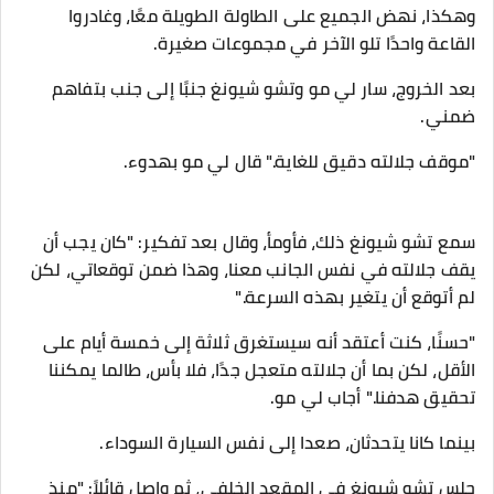
وهكذا، نهض الجميع على الطاولة الطويلة معًا، وغادروا
القاعة واحدًا تلو الآخر في مجموعات صغيرة.
بعد الخروج، سار لي مو وتشو شيونغ جنبًا إلى جنب بتفاهم
ضمني.
"موقف جلالته دقيق للغاية." قال لي مو بهدوء.
سمع تشو شيونغ ذلك، فأومأ، وقال بعد تفكير: "كان يجب أن
يقف جلالته في نفس الجانب معنا، وهذا ضمن توقعاتي، لكن
لم أتوقع أن يتغير بهذه السرعة."
"حسنًا، كنت أعتقد أنه سيستغرق ثلاثة إلى خمسة أيام على
الأقل، لكن بما أن جلالته متعجل جدًا، فلا بأس، طالما يمكننا
تحقيق هدفنا." أجاب لي مو.
بينما كانا يتحدثان، صعدا إلى نفس السيارة السوداء.
جلس تشو شيونغ في المقعد الخلفي، ثم واصل قائلاً: "منذ