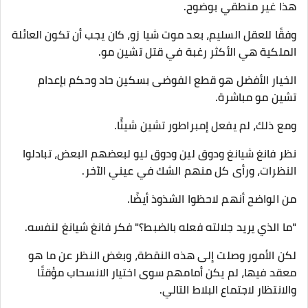
هذا غير منطقي بوضوح.
وفقًا للعقل السليم، بعد موت شيا زو، كان يجب أن تكون العائلة
الملكية هي الأكثر رغبة في قتل تشين مو.
الخيار الأفضل هو قطع الفوضى بسكين حاد وحكم بإعدام
تشين مو مباشرة.
ومع ذلك، لم يفعل إمبراطور تشين شيئًا.
نظر فانغ شيانغ ودوق لين ودوق ليو لبعضهم البعض، تبادلوا
النظرات، ورأى كل منهم الشك في عيني الآخر.
من الواضح أنهم لاحظوا الشذوذ أيضًا.
"ما الذي يريد جلالته فعله بالضبط؟" فكر فانغ شيانغ لنفسه.
لكن الأمور وصلت إلى هذه النقطة، وبغض النظر عن ما هو
معقد فيها، لم يكن أمامهم سوى اختيار الانسحاب مؤقتًا
والانتظار لاجتماع البلاط التالي.