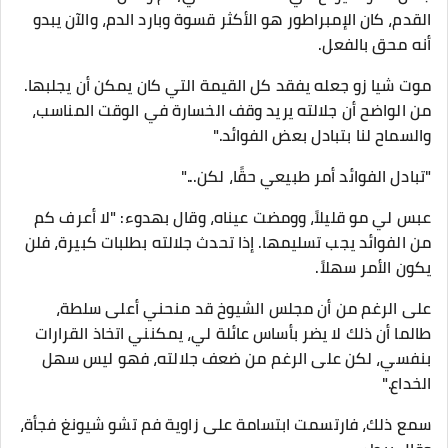
القدم، كان الإمبراطور هو الأكثر قسوة وبارد الدم، والآن يبدو
أنه محق بالفعل.
موت شيا زو جعله يفقد كل القيمة التي كان يمكن أن يجلبها.
من الواضح أن جلالته يريد وقف الخسارة في الوقت المناسب،
والسماح لنا بتبادل بعض الفوائد."
"تبادل الفوائد أمر طبيعي حقًا، لكن..."
عبس لي مو قليلاً، وومضت عيناه، وقال بهدوء: "لا أعرف كم
من الفوائد يجب تسليمها. إذا تحدث جلالته بطلبات كبيرة، فلن
يكون الأمر سهلاً.
على الرغم من أن مجلس الشيوخ قد منحني أعلى سلطة،
طالما أن ذلك لا يضر بأساس عائلة لي، يمكنني اتخاذ القرارات
بنفسي، لكن على الرغم من ضعف جلالته، فهو ليس سهل
الخداع."
سمع ذلك، فارتسمت ابتسامة على زاوية فم تشو شيونغ فجأة،