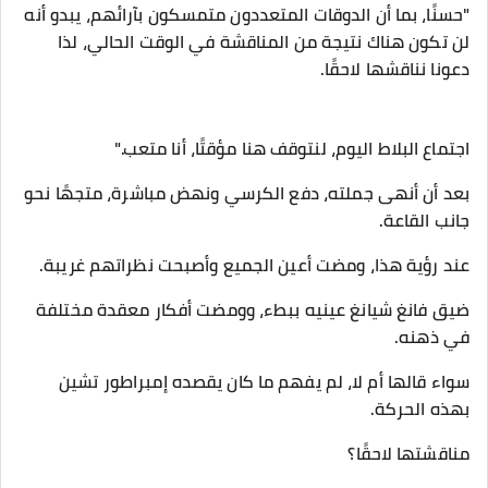
"حسنًا، بما أن الدوقات المتعددون متمسكون بآرائهم، يبدو أنه
لن تكون هناك نتيجة من المناقشة في الوقت الحالي، لذا
دعونا نناقشها لاحقًا.
اجتماع البلاط اليوم، لنتوقف هنا مؤقتًا، أنا متعب."
بعد أن أنهى جملته، دفع الكرسي ونهض مباشرة، متجهًا نحو
جانب القاعة.
عند رؤية هذا، ومضت أعين الجميع وأصبحت نظراتهم غريبة.
ضيق فانغ شيانغ عينيه ببطء، وومضت أفكار معقدة مختلفة
في ذهنه.
سواء قالها أم لا، لم يفهم ما كان يقصده إمبراطور تشين
بهذه الحركة.
مناقشتها لاحقًا؟