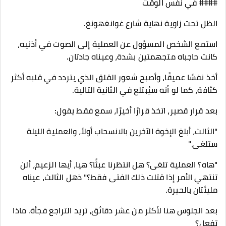
#### في نفس الوقت
الظل تحت زاوية نهاية شارع غوانغهونغ.
استمع الشخص المسؤول عن العملية إلى الصوت في أذنيه،
كانت حاجباه متجهمتين بشدة، وعيناه جادتان.
أخذ نفسًا عميقًا، وأصبح شعور القلق الذي يتردد في قلبه أكثر
كثافة، كما لو أنه سيُبتلع في الثانية التالية.
بعد قرار قصير، اتخذ قرارًا أخيرًا، سمع فقط يقول:
"الثالث، أبلغ الإخوة الآخرين بالانسحاب أولاً، والعملية الليلة
ستلغى."
"هاه؟ العملية تلغى؟ هل انتظرنا عبثًا؟ هيا، أيها الزعيم، ألن
تنتهي الأمر إذا قتلت ذلك الفتى فقط؟" ذهل الثالث، عيناه
مليئتان بالحيرة.
بعد الجلوس هنا لأكثر من عشر دقائق، تريد التراجع فجأة. ماذا
تفعل؟