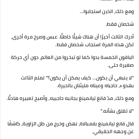
ومع ذلك، الذين استجابوا...
شخصان فقط.
أدرك الثالث أخيرًا أن هناك شيئًا خاطئًا. عبس وصرخ مرة أخرى،
لكن هذه المرة استجاب شخصان فقط.
الباقون الخمسة بدوا كما لو تبخروا من العالم، دون أي حركة
صغيرة حتى.
"لا ينبغي أن يكون... كيف يمكن أن يكون؟" تمتم الثالث
بهدوء، حاجباه وعيناه مليئتان بالحيرة.
ومع ذلك، مدّ فانغ تيانمينغ بجانبه حاجبيه، وأصبح تعبيره هادئًا.
"لا تقلق بشأنه."
قال فانغ تيانمينغ بلامبالاة، نهض وخرج من ظل الزاوية، كاشفًا
عن وجهه الحقيقي.