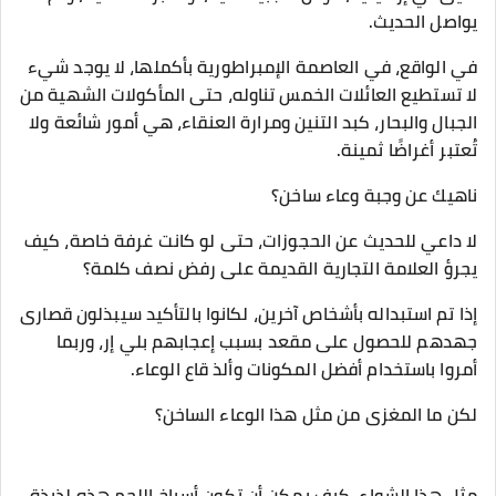
يواصل الحديث.
في الواقع، في العاصمة الإمبراطورية بأكملها، لا يوجد شيء
لا تستطيع العائلات الخمس تناوله، حتى المأكولات الشهية من
الجبال والبحار، كبد التنين ومرارة العنقاء، هي أمور شائعة ولا
تُعتبر أغراضًا ثمينة.
ناهيك عن وجبة وعاء ساخن؟
لا داعي للحديث عن الحجوزات، حتى لو كانت غرفة خاصة، كيف
يجرؤ العلامة التجارية القديمة على رفض نصف كلمة؟
إذا تم استبداله بأشخاص آخرين، لكانوا بالتأكيد سيبذلون قصارى
جهدهم للحصول على مقعد بسبب إعجابهم بلي إر، وربما
أمروا باستخدام أفضل المكونات وألذ قاع الوعاء.
لكن ما المغزى من مثل هذا الوعاء الساخن؟
مثل هذا الشواء، كيف يمكن أن تكون أسياخ اللحم هذه لذيذة