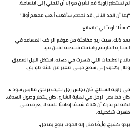
لم تستطع زاوية فم تشين مو إلا أن تنحني إلى ابتسامة.
"بما أن الجد الثاني قد تحدث، سأذهب ألعب معهم أولاً."
"حسنًا." أومأ لي تيانغانغ.
بعد ذلك، هبت ريح مفاجئة من موقع الراكب المساعد في
السيارة الخارقة، واختفت شخصية تشين مو.
باتباع العلامات التي ظهرت في ذهنه، استغل الليل العميق
وطار بهدوء إلى سطح مبنى صغير من ثلاثة طوابق.
في زاوية السطح، كان يجلس رجل نحيف يرتدي ملابس سوداء.
كان خط بصر الرجل في نهاية الشارع. كان ينتظر وصول الهدف،
لكنه لم يدرك أن هناك شخصًا إضافيًا خلفه لا يعرف متى
ظهرت شخصيته.
يبدو كشبح، وأيضًا مثل إله الموت يلوح بمنجل.