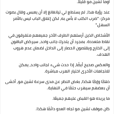
أومأ تشين مو قليلاً.
عند رؤية هذا، لم يستطع لي تيانغانغ إلا أن يعبس، وقال بصوت
مركز: "ضرب الكلب لا بأس به، لكن إغلاق الباب ليس بالأمر
السهل."
الأشخاص الذين أرسلهم الطرف الآخر جميعهم متفرقون في
نقاط متعددة. بمجرد أن يتحرك جانب واحد، سيركض الباقون
إلى الخارج ويقلصون الحصار إلى الداخل لضمان عدم هروب
الهدف.
والعكس صحيح أيضًا، إذا حدث شيء لجانب واحد، يمكن
للاتجاهات الأخرى اختيار الهرب مباشرة.
ذهابًا وإيابًا هكذا، بغض النظر عن مدى سرعة تشين مو، أخشى
أن بعضهم سيهرب حتمًا في النهاية.
ما يريده هو القبض عليهم جميعًا.
كان موقف تشين مو تجاه العدو دائمًا هكذا.