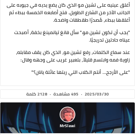
أغلق عينيه على تشين مو الذي كان يضع يديه في جيوبه على
الجانب الآخر من الشارع الطويل. فتح أصابعه الخمسة ببطء ثم
أغلقها ببطء، مُصدرًا طقطقات واضحة.
"يجب أن تكون تشين مو." سأل فانغ تيانمينغ بخفة، أصبحت
عيناه حادتين تدريجيًا.
عند سماع الكلمات، رفع تشين مو، الذي كان يقف مقابله،
زاوية فمه وابتسم قليلاً، بتعبير غريب على وجهه وقال:
"على الأرجح... أنتم الكلاب التي ربتها عائلة يانان؟"
2025/03/30
·
495 مشاهدة
·
2128 كلمة
MrSlawi