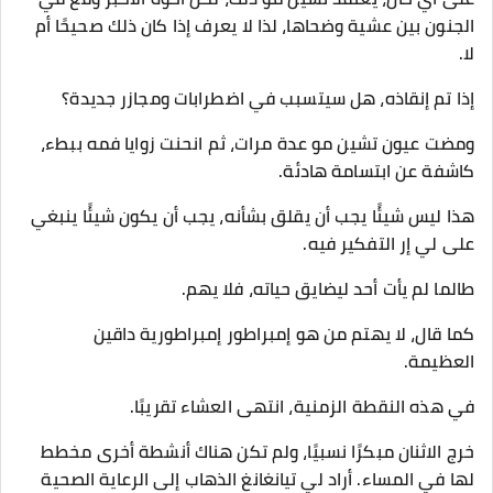
الجنون بين عشية وضحاها، لذا لا يعرف إذا كان ذلك صحيحًا أم
لا.
إذا تم إنقاذه، هل سيتسبب في اضطرابات ومجازر جديدة؟
ومضت عيون تشين مو عدة مرات، ثم انحنت زوايا فمه ببطء،
كاشفة عن ابتسامة هادئة.
هذا ليس شيئًا يجب أن يقلق بشأنه، يجب أن يكون شيئًا ينبغي
على لي إر التفكير فيه.
طالما لم يأت أحد ليضايق حياته، فلا يهم.
كما قال، لا يهتم من هو إمبراطور إمبراطورية داقين
العظيمة.
في هذه النقطة الزمنية، انتهى العشاء تقريبًا.
خرج الاثنان مبكرًا نسبيًا، ولم تكن هناك أنشطة أخرى مخطط
لها في المساء. أراد لي تيانغانغ الذهاب إلى الرعاية الصحية