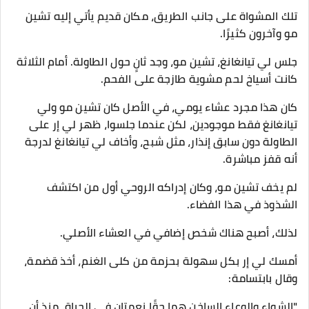
تلك المشواة على جانب الطريق، مكان قديم يأتي إليه تشين
مو وآخرون كثيرًا.
جلس لي تيانغانغ، تشين مو، وجد ثانٍ حول الطاولة. أمام الثلاثة
كانت أسياخ لحم مشوية طازجة على الفحم.
كان هذا مجرد عشاء يومي، في الأصل كان تشين مو ولي
تيانغانغ فقط موجودين، لكن عندما جلسوا، ظهر لي إر على
الطاولة دون سابق إنذار، مثل شبح، وأخاف لي تيانغانغ لدرجة
أنه قفز مباشرة.
لم يخف تشين مو، وكان إدراكه الروحي أول من اكتشف
الشذوذ في هذا الفضاء.
لذلك، أصبح هناك شخص إضافي في العشاء الأصلي.
أمسك لي إر بكل سهولة بحزمة من كلى الغنم، أخذ قضمة،
وقال بابتسامة:
"الشواء والوعاء الساخن هما حقًا نعمتان في الحياة. منذ أن