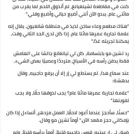
كنت في مقاطعة تشينغيانغ، لم أتذوق اللحم لما يقرب من
مائتي عام. يبدو الآن أنني أضيع حياتي وأضيع وقتي."
"هناك مطعم وعاء ساخن لذيذ في منطقة شانغيون. يقال إنه
علامة تجارية عمرها مائتا عام. إذا كان لدى الجد الثاني وقت،
يمكننا تجربته غدًا."
رد تشين مو بابتسامة، كان لي تيانغانغ جالسًا على الهامش
فقط يدفن رأسه في الأسياخ، مترددًا وعصبيًا بعض الشيء.
عند سماع هذا، لم يستطع لي إر إلا أن يرفع حاجبيه، وقال
بدهشة:
"علامة تجارية عمرها مائتا عام؟ يجب تذوقها حقًا، ولا يجب
تفويتها."
"حسنًا، سأحجز عندما أعود لاحقًا، العمل مزدهر، أتساءل إذا كان
بإمكاني حجز مقعد الآن." أومأ تشين مو وقال.
ضيق لي إر عينيه، قوس حاجبيه قليلاً، أومأ برأسه قليلاً، ولم