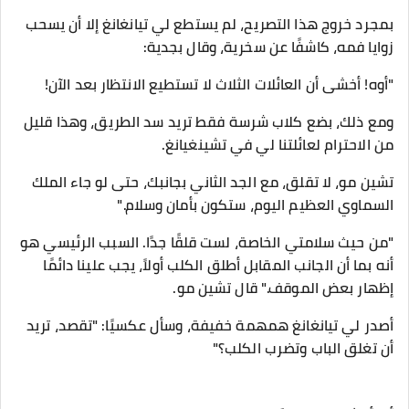
بمجرد خروج هذا التصريح، لم يستطع لي تيانغانغ إلا أن يسحب
زوايا فمه، كاشفًا عن سخرية، وقال بجدية:
"أوه! أخشى أن العائلات الثلاث لا تستطيع الانتظار بعد الآن!
ومع ذلك، بضع كلاب شرسة فقط تريد سد الطريق، وهذا قليل
من الاحترام لعائلتنا لي في تشينغيانغ.
تشين مو، لا تقلق، مع الجد الثاني بجانبك، حتى لو جاء الملك
السماوي العظيم اليوم، ستكون بأمان وسلام."
"من حيث سلامتي الخاصة، لست قلقًا جدًا. السبب الرئيسي هو
أنه بما أن الجانب المقابل أطلق الكلب أولاً، يجب علينا دائمًا
إظهار بعض الموقف." قال تشين مو.
أصدر لي تيانغانغ همهمة خفيفة، وسأل عكسيًا: "تقصد، تريد
أن تغلق الباب وتضرب الكلب؟"