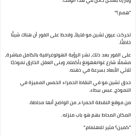
وبارزة بشكل خاص في هذا الوقت.
"همم؟"
تحركت عيون تشين مو قليلاً، ولاحظ على الفور أن هناك شيئًا
خاطئًا.
على الفور بعد ذلك، نشر الرؤية الهولوغرافية بالكامل مباشرة،
مشملًا شارع غوانغهونغ بأكمله، وبنى العقل الخارق نموذجًا
ثلاثي الأبعاد بسرعة في ذهنه.
حدق تشين مو في النقاط الحمراء الخمس المميزة في
النموذج، عبس ببطء.
من موقع النقطة الحمراء، من الواضح أنها محاطة.
المكان المحاط بهم هو باب منزله.
"كمين؟ مثير للاهتمام."