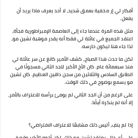
أفكار لي إر مخفية بعمق شديد، لا أحد يعرف ماذا يريد أن
يفعل.
مثل هذه المرة عندما جاء إلى العاصمة الإمبراطورية فجأة،
اعتقد الجميع في عائلة لي فقط أنه يقدر موهبة تشين مو،
لذا جاء هنا ليكون حارسه.
لكن ما حدث هذا الصباح، كشف الأمير كانغ عن سر عائلة لي
منذ سبعمائة عام. كان الأخ الأكبر للجد الثاني مسجونًا في
الطابق السادس والثلاثين من سجن داقين العظيم. كان تشين
مو يسمع بوضوح في ذلك الوقت.
على الرغم من أن الجد الثاني لم يومئ برأسه للاعتراف بالأمر،
إلا أنه لم ينكره أيضًا.
إذا لم ينفِ، أليس ذلك مشابهًا للاعتراف الافتراضي؟
على أي حال، يعتقد تشين مو ذلك، لكن أخوه الأكبر وقع في