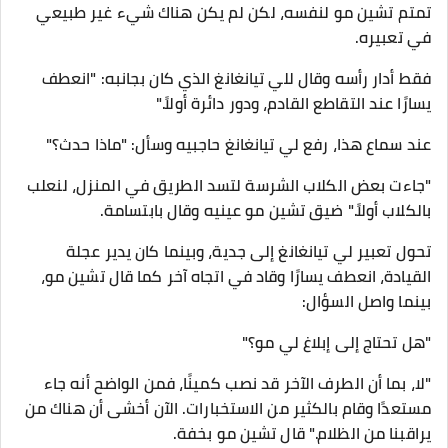
تمتم تشين مو لنفسه، لكن لم يكن هناك شيء غير طبيعي
في تعبيره.
فقط أدار رأسه وقال للي تيانغانغ الذي كان بجانبه: "انعطف
يسارًا عند التقاطع القادم، ودور دائرة أولاً."
عند سماع هذا، رفع لي تيانغانغ حاجبيه وسأل: "ماذا حدث؟"
"جاءت بعض الكلاب الشرسة لتسد الطريق في المنزل، لنعلب
بالكلاب أولاً." ضيق تشين مو عينيه وقال بابتسامة.
تحول تعبير لي تيانغانغ إلى جدية، وبينما كان يدير عجلة
القيادة، انعطف يسارًا وقاد في اتجاه آخر كما قال تشين مو،
بينما واصل السؤال:
"هل تحتاج إلى إبلاغ لي مو؟"
"لا، بما أن الطرف الآخر قد نصب كمينًا، فمن الواضح أنه جاء
مستعدًا وقام بالكثير من الاستخبارات. الآن أخشى أن هناك من
يراقبنا من الظلام." قال تشين مو بخفة.