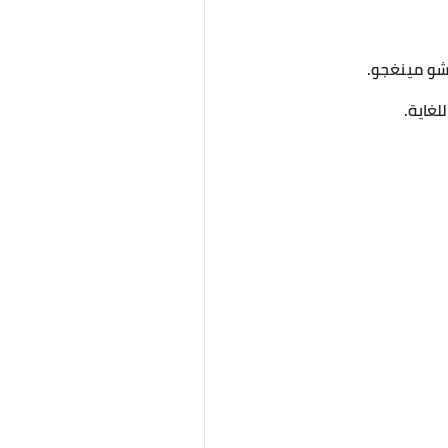
تشو مينغجو.
لغاية.