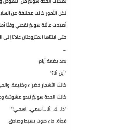
تمكنت الجدة سونغ من النهوض وال
لكن الأمور كانت مختلفة عن الساب
أصبحت عائلة سونغ تقضي وقتًا أطو
حتى ابنتاها المتزوجتان عادتا إلى 
...
بعد بضعة أيام.
"أين أنا؟"
كانت الأشجار خضراء وكثيفة، والمي
كانت الجدة سونغ تبدو مشوشة و
"ذا...ك...أنا...اسمي...اسمي!"
فجأة، جاء صوت بسيط وصادق.