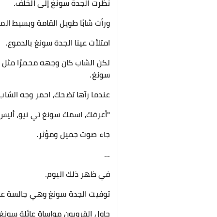
نظرت الجدة سونغ إلى الخلف.
ورأت شابًا طويل القامة وبسيط ال
امتلأت عينا الجدة سونغ بالدموع.
لكن الشاب كان وجهه محمرًا مثل ك
سونغ.
عندما رآها تضحك، احمر وجه الشاب 
"أعرفك، اسمك سونغ تي نيو، أليس
جاء صوت جميل ومؤثر.
...
في ظهر ذلك اليوم.
توفيت الجدة سونغ وهي جالسة على
حاول القرويون مواساة عائلة سونغ،