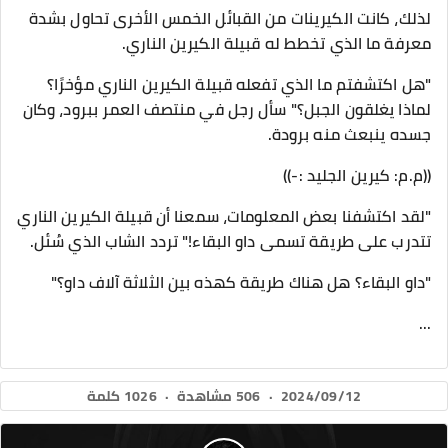
لذلك، كانت الكيرينات من القبائل الخمس الأخرى تحاول بشدة
معرفة ما الذي تخطط له قبيلة الكيرين الناري.
"هل اكتشفتم ما الذي تفعله قبيلة الكيرين الناري مؤخرًا؟
لماذا يغلقون الجبل؟" سأل رجل في منتصف العمر ببرود، وكان
جسده ينبعث منه برودة.
((م.م: كيرين الجليد :-))
"لقد اكتشفنا بعض المعلومات، سمعنا أن قبيلة الكيرين الناري
تتدرب على طريقة تسمى داو البقاء!" تردد الشاب الذي سُئل.
"داو البقاء؟ هل هناك طريقة كهذه بين الثلاثة آلاف داو؟"
...
2024/09/12
·
506 مشاهدة
·
1026 كلمة