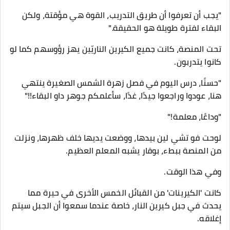
"يجب أن تعرفوا أن طريق التدريب، القوة هي مؤقتة، ولكن
البقاء لفترة طويلة هو الحقيقة."
تحت المنصة، كانت جميع الكيرين الناريّين يهز رؤوسهم كما لو
كانوا يتدربون.
"حسنًا، درس اليوم في فصل زهرة الشمس الصغيرة ينتهي
هنا، عودوا وراجعوا جيدًا، غدًا، سأعلمكم جوهر داو البقاء!!"
"وداعًا، معلمة!"
لوحت فو تشي لين بيدها، ووضعت يديها خلف ظهرها، ونزلت
من المنصة ببطء، بوقار يشبه المعلم العظيم.
وفي هذا الوقت.
كانت 'الكيرينات' من القبائل الخمس الأخرى في حيرة مما
يحدث في جبل كيرين النار، خاصة عندما سمعوا أن الجبل سيتم
إغلاقه.