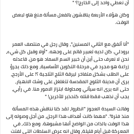
أن نعطي واحد إلى الخارج!؟ "
وكان هؤلاء الأربعة يناقشون بالفعل مسألة منغ هاو لبعض
الوقت.
"أنا أتفق مع الثاني المسنين"، وقال رجل في منتصف العمر
برودلي. كان لديه تعبير قاتم على وجهه. "أولا وقبل كل شيء،
نحن لا نعرف حتى أين أن خبير السم السماد هو من. قاعدته
زراعة هو مجرد في مرحلة التكوين الأساسية، ومع ذلك يجرؤ
على الطلب بشكل متفاخر ليرقة الثلج الثلجية ؟! على الأرجح،
يرى أن مدينة الثلوج المقدسة تتغلغل على وشك الانهيار،
حتى انه يرى انه سيأتي ومحاولة ابتزاز الامور منا. في رأيي،
يجب أن نذهب فقط قتله كتحذير للآخرين! "
وقالت السيدة العجوز "انظروا، لقد كنا نناقش هذه المسألة
منذ فترة". "مهما كانت أهداف هذا الرجل، من أجل وصوله إلى
هذا الوقت بالذات من الواضح أنها مشبوهة. ومع ذلك، في
المعركة قبل أيام قليلة، وقال انه عرض السلطات التي لفتت