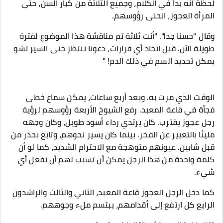
لحظة انه بدأ في الكلام، وجميع الثلاثة من كبار السن، حتى
المرأة العجوز، انحنى رؤوسهم.
وقال "حسنا جدا". "أنت ثلاثة تم مناقشة هذا الموضوع لفترة
طويلة الآن. قبل اتخاذ أي قرارات، دعونا ننتظر حتى السير تشو
يمكن تحديد السم في ذلك الدم! "
الوقت الذي مرت به. وبعد أربع ساعات، يمكن سماع خطى
فجأة في قاعة المعبد. رفع الشيوخ الأربعة رؤوسهم لرؤية
رجل عجوز يقترب. كان يرتدي رداء أسود طويل، وكان وجهه
مليئا بالتعبير عن الفخر. بينما كان يسير نحوهم، وتابع بحذر من
قبل شابين. عيونهم متوهجة مع الاحترام الشديد، كما لو أن
كلمة واحدة من هذا الرجل يمكن أن تسبب لهم أن تفعل أي
شيء.
كما دخل الرجل العجوز قاعة المعبد، الثاني والثالث والراشدون
الرابع كل ارتفع إلى أقدامهم، يبتسم ملء وجوههم.