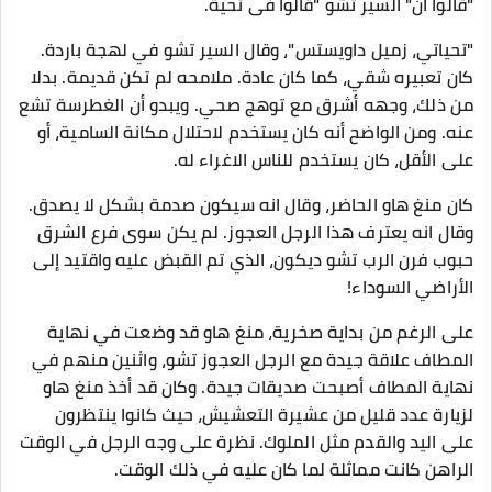
"قالوا ان" السير تشو "قالوا فى تحية.
"تحياتي، زميل داويستس"، وقال السير تشو في لهجة باردة.
كان تعبيره شقي، كما كان عادة. ملامحه لم تكن قديمة. بدلا
من ذلك، وجهه أشرق مع توهج صحي. ويبدو أن الغطرسة تشع
عنه. ومن الواضح أنه كان يستخدم لاحتلال مكانة السامية، أو
على الأقل، كان يستخدم للناس الاغراء له.
كان منغ هاو الحاضر، وقال انه سيكون صدمة بشكل لا يصدق.
وقال انه يعترف هذا الرجل العجوز. لم يكن سوى فرع الشرق
حبوب فرن الرب تشو ديكون، الذي تم القبض عليه واقتيد إلى
الأراضي السوداء!
على الرغم من بداية صخرية، منغ هاو قد وضعت في نهاية
المطاف علاقة جيدة مع الرجل العجوز تشو، واثنين منهم في
نهاية المطاف أصبحت صديقات جيدة. وكان قد أخذ منغ هاو
لزيارة عدد قليل من عشيرة التعشيش، حيث كانوا ينتظرون
على اليد والقدم مثل الملوك. نظرة على وجه الرجل في الوقت
الراهن كانت مماثلة لما كان عليه في ذلك الوقت.