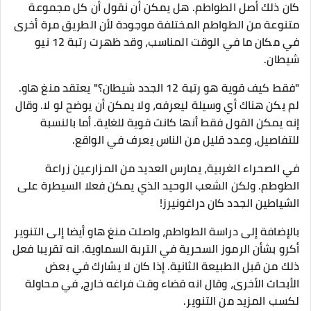
كان ذلك أصل الطواطم. هل يمكن أن نقول أن كل مجموعة
متنوعة من الطواطم المختلفة موجودة لأن الطريق مرة أخرى
في مكان ما في الوقت المناسب، وقد ظهرت رتبة 12 نيو
شيطان.
"فقط كيف قوية هو رتبة 12 الجدد شيطان؟" يعتقد منغ هاو.
لم يكن هناك أي وسيلة ليعرفه، ولا يمكن أن يوضح لو لا. وقال
إنه يمكن القول فقط أنها كانت قوية للغاية. أما بالنسبة
للتفاصيل، وعدد قليل من الناس يعرف في الواقع.
في الصحراء الغربية، يمارس العديد من المزارعين زراعة
الطوطم. ولكن الشعب الوحيد الذي يمكن فعلا السيطرة على
الشياطين الجدد كان دراغونيرز!
بالإضافة إلى دراسة الطواطم، واصلت منغ هاو أيضا إلى التنوير
أكرو بشأن الرموز السحرية في التربة السماوية. انه تقريبا فعل
ذلك من قبل الطبيعة الثانية. إذا كان لا يشارك في بعض
الأبحاث الأخرى، وقال انه قضاء وقت فراغه خارج، في محاولة
لكسب المزيد من التنوير.