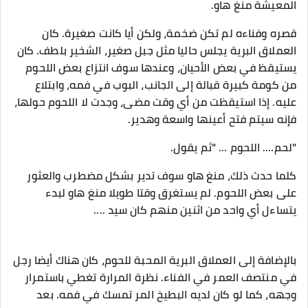
المعيشة منغ هاو.
قصره وفناءه لم تكن ضخمة، ولكن أيا كانت صغيرة. كان
العملاق البرية يجلس حاليا مثل جبل صغير، الشخير بلطف. كان
يستيقظ في بعض الأحيان، وعندها سوف انتزاع بعض اللحوم
من كومة كبيرة قبالة إلى الجانب، البوب ​​في فمه، وابتلاع
عليه. إذا استيقظت من أي وقت مضى، وجدت لا اللحوم حولها،
فإنه سيتم فتح أعينها واسعة وهدير.
"لحم…. اللحوم ... "ثم يقول.
كلما حدث ذلك، منغ هاو سوف تدير بشكل مضطرب والعثور
على بعض اللحوم. لم يستغرق وقتا طويلا منغ هاو لبدء
يتساءل أي واحد من اثنين منهم كان سيد ....
بالإضافة إلى العملاق البرية المحبة للحوم، كان هناك أيضا رجل
في منتصف العمر في الفناء. نظرة المرارة تغطي باستمرار
وجهه، كما لو كان لديه البطيخ المر تمسك في فمه. بعد