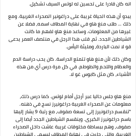
انه كان قادرا على تحسين له لوتس السيف تشكيل.
يبدو أن هذه الحياة غريبة على دراغونير الصحراء الغربية. ومع
ذلك ... طلب ​​منغ هاو في نهاية المطاف اسمه، فضلا عن
غيرها من المعلومات. وساعد منغ هاو لفهم ما كانت
الشياطين الجدد. ثم، قلب هذا الرجل في منتصف العمر يدعى
قو لا نمت الباردة، ومليئة اليأس.
وكان ذلك لأن منغ هاو تتمتع الدراسة. كان يحب دراسة الدم
والعظام واللحم والطوطم. في كل مرة درس أي من هذه
الأشياء، كان مثل كابوس غو لا.
منغ هاو جلس حاليا عبر أرجل أمام لوتس. كما درس ذلك،
معلومات عن الصحراء الغربية دراغونيرز نسج في ذهنه.
"تنقسم دراغونيرز إلى تسعة صفوف، مع رتبة 9 يشار إليها
باسم دراغونيرز الكبرى. وينقسم الشياطين الجدد أيضا إلى
صفوف، وهم ببساطة مخلوقات غريبة عاشت داخل الصحراء
الغربية، والتي جاءت في نهاية المطاف ليسمى الشياطين