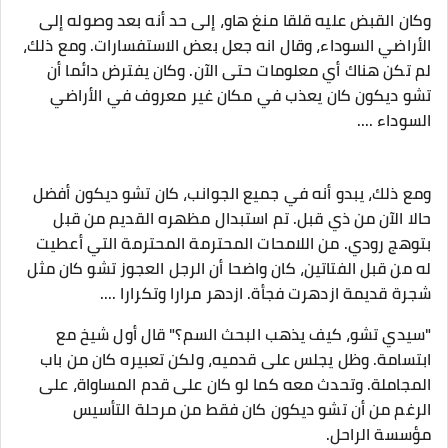
وكان القبض عليه قلقا منغ هاو، إلى حد أنه بعد وصوله إلى
الأراضي السوداء، وقال انه جعل بعض الاستفسارات. ومع ذلك،
لم تكن هناك أي معلومات حتى الآن. وكان يفترض دائما أن
تشو ديكون كان يعذب في مكان غير معروف في الأراضي
السوداء ....
ومع ذلك، يبدو أنه في جميع الجوانب، كان تشو ديكون أفضل
حالا الآن من ذي قبل. تم استبدال مظهره القديم من قبل
بتوهج رودي. من اللامحات المحترمة المحترمة التي أعطيت
له من قبل الفتاتين، كان واضحا أن الرجل العجوز تشو كان مثل
شجرة قديمة ازدهرت فجأة. ازدهر مرارا وتكرارا ....
"سيدي تشو، كيف يذهب البحث السم؟" قال أول شيخ مع
ابتسامة. وظل يجلس على قدميه، ولكن تعبيره كان من باب
المجاملة. وتحدث معه كما لو كان على قدم المساواة، على
الرغم من أن تشو ديكون كان فقط من مرحلة التأسيس
مؤسسة الراحل.