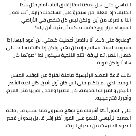
انتباهي حتى. هل يمكننا حقا إغلاق الباب أمام مثل هذا
الحليف؟ إذا فعلنا، من سيجرؤ على مساعدتنا؟ رابعا، أنت تقول
أننا لا نعرف من أين. ولكن ليس كل شخص في الأراضي
السوداء مزار روج؟ كيف يمكنه أن يثبت أين جاء؟
"وعلاوة على ذلك، أنا بالفعل أعطيت كلمتي. لن أعود إليها. إذا
سمومه ليست فعالة، فإنه لن يهم. ولكن إذا كانت تساعد على
ضمان النصر، ثم ليرقة الثلج الثلجية سيكون له! "صوتها كان
هادئا ولكن قوية.
كانت قاعة المعبد الرئيسية صامتة لفترة من الوقت. المسن
الوحيد الذي لم يتكلم حتى الآن كان أول شيخ. كان لديه الشعر
الأبيض والميزات القديمة. كان قصيرا وانحدر، تقريبا مثل القزم.
وأخيرا، فتح عينيه.
على الفور، أنها أشرقت مع توهج مشرق، مما تسبب في قاعة
المعبد الرئيسي لتنمو على الفور أكثر إشراقا. بل يبدو أن قمع
الضوء المنبعث من مصباح الزيت.