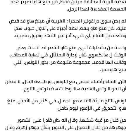
تغذية البرية العملاقة مرتين فقط، قرر منغ هاو لتمرير هذه
المهمة المقدسة لهذا الرجل.
لم يكن سوى دراغونير الصحراء الغربية أن مينغ هاو قد قبض
عليه. كان منغ هاو يلفه، لكنه أجبره على تناول حبوب سم،
ومنعه من القيام بأي شيء آخر غير التنهد وقبول مصيره.
واحدة من متطلبات أخرى منغ هاو للقصر قد اتخذت بعض
الوقت ل هانكسوي شان لإدارة الامتثال. في نهاية المطاف،
وقالت انها قدمت مجموعة متنوعة من بذور اللوتس، التي
منغ هاو حفز.
الآن، الفناء بأكمله تسمى مع اللوتس. وبطبيعة الحال، لا يمكن
أن تنمو اللوتس العادية هنا؛ وكانت هذه لوتس الثلوج.
لوتس الثلج مليئة الفناء مع الجمال. في كثير من الأحيان، منغ
هاو التحديق في الزهور ليوم كامل.
من خلال مراقبة شكلها، وقال انه كان قادرا على الشعور
جوهرها. من خلال الحصول على التنوير بشأن جوهر زهرة، وقال