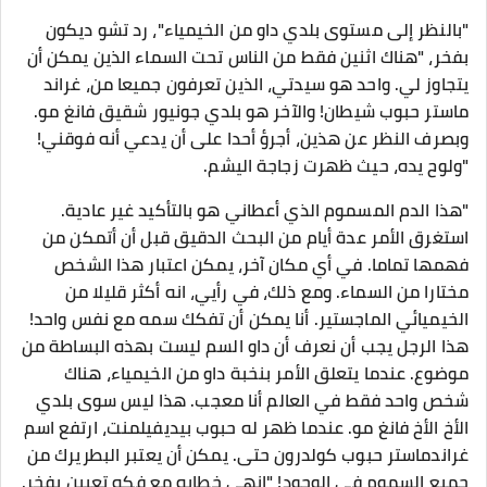
"بالنظر إلى مستوى بلدي داو من الخيمياء"، رد تشو ديكون
بفخر، "هناك اثنين فقط من الناس تحت السماء الذين يمكن أن
يتجاوز لي. واحد هو سيدتي، الذين تعرفون جميعا من، غراند
ماستر حبوب شيطان! والآخر هو بلدي جونيور شقيق فانغ مو.
وبصرف النظر عن هذين، أجرؤ أحدا على أن يدعي أنه فوقني!
"ولوح يده، حيث ظهرت زجاجة اليشم.
"هذا الدم المسموم الذي أعطاني هو بالتأكيد غير عادية.
استغرق الأمر عدة أيام من البحث الدقيق قبل أن أتمكن من
فهمها تماما. في أي مكان آخر، يمكن اعتبار هذا الشخص
مختارا من السماء. ومع ذلك، في رأيي، انه أكثر قليلا من
الخيميائي الماجستير. أنا يمكن أن تفكك سمه مع نفس واحد!
هذا الرجل يجب أن نعرف أن داو السم ليست بهذه البساطة من
موضوع. عندما يتعلق الأمر بنخبة داو من الخيمياء، هناك
شخص واحد فقط في العالم أنا معجب. هذا ليس سوى بلدي
الأخ الأخ فانغ مو. عندما ظهر له حبوب بيديفيلمنت، ارتفع اسم
غراندماستر حبوب كولدرون حتى. يمكن أن يعتبر البطريرك من
جميع السموم في الوجود! "انهى خطابه مع فكه تعيين بفخر.