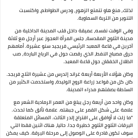
لذلك، منغ هاو تتمتع الزهور، ودرس الطواطم، واكتسبت
التنوير من التربة السماوية.
وفي الوقت نفسه، عميقة داخل قلب المدينة الداخلية من
مدينة الثلوج المقدسة، جلس المرأة العجوز عبر أرجل مع ثلاثة
آخرين في قاعة المعبد الرئيسي فريجيد سنو عشيرة. أمامهم
حرق مصباح النفط، الذي رقصت حول في الرياح الباردة، صب
الظلال الخفقان حول قاعة المعبد.
وكان هؤلاء الأربعة أربعة غراند إلدرس من عشيرة الثلج فريجد.
كان كل من قواعد زراعة الروح الوليدة، واستخدمت الكثير من
السلطة بصفتهم مدراء المدينة.
وكان واحد من أربعة رجل يبلغ من العمر الرمادية الشعر مع
علامة على شكل القمر على جبهته. علامة تألق كما تحدث.
"ما زلت لا أوافق على اقتراح إلدر الثالث. المسائل المتعلقة
اليرقات الثلوج الثلوج خطيرة جدا. حاليا، هناك اثنين فقط التي
سوف تكون قادرة على الوصول إلى مرحلة اليرقة. كيف يمكن