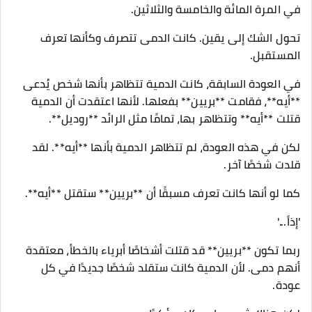
في المرة المائة والخامسة والثلاثين.
تحول الشك إلى يقين. كانت الدمى تتصرف وكأنها تعرف
المستقبل.
في العودة السابقة، كانت الدمية تتظاهر بأنها شخص يُدعى
**أيه**، فقامت **بريين** بفعلها. لأنها اعتقدت أن الدمية
قتلت **أيه** وتتظاهر بها، تمامًا مثل الرائد **روديل**.
لكن في هذه العودة، لم تتظاهر الدمية بأنها **أيه**. لقد
قلدت شخصًا آخر.
كما لو أنها كانت تعرف مسبقًا أن **بريين** ستقتل **أيه**.
'إذاً...'
ربما تكون **بريين** قد قتلت أشخاصًا أبرياء بالخطأ، معتقدة
أنهم دمى. لأن الدمية كانت ستقلد شخصًا جديدًا في كل
عودة.