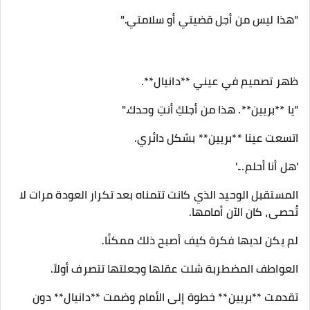
"هذا ليس من أجل قضيتي أو سلامتي."
ظهر تصميم في عيني **دانيال**.
"يا **بريين**. هذا من أجلكِ أنتِ وحدك."
اتسعت عينا **بريين** بشكل دائري.
'هل أنا أحلم...'
المستقبل الوحيد الذي كانت تتمناه بعد تكرار العودة مرات لا
تُحصى، كان الآن أمامها.
لم يكن لديها فكرة كيف أصبح ذلك ممكنًا.
العواطف المضطربة شلت عقلها وجعلتها تتصرف أولاً.
تقدمت **بريين** خطوة إلى الأمام وضمت **دانيال** دون