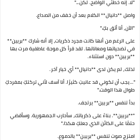
"لا. إنه خطئي الواضح. لكن..."
واصل **دانيال** الكلام بعد أن خفف من الصداع.
"الآن، أنا أثق بكِ."
على الرغم من أنها كانت مجرد ذكريات، إلا أنه شارك **بريين**
في تضحياتها ومعاناتها. لقد قرأ كل موجة عاطفية مرت بها
**بريين** دون استثناء.
لذلك، لم يكن لدى **دانيال** أي خيار آخر.
"...يجب أن تكوني قد عانيتِ كثيرًا. أنا آسف لأني تركتكِ بمفردكِ
طوال هذا الوقت."
بدأ تنفس **بريين** يرتجف.
"**بريين**. بناءً على ذكرياتك، سأحارب الجمهورية. وسأقضي
حتمًا على الكائن الذي جعلكِ هكذا."
امتزج صوت تنفس **بريين** بالدموع.