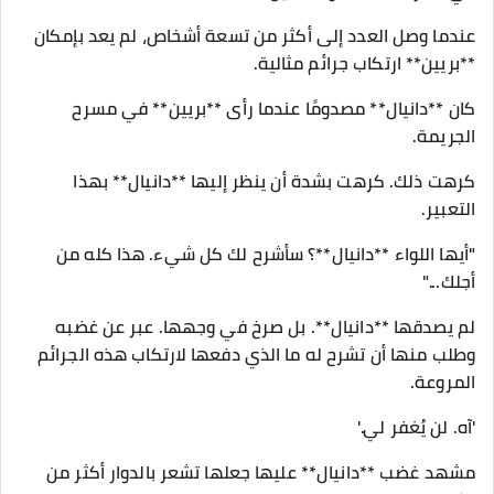
عندما وصل العدد إلى أكثر من تسعة أشخاص، لم يعد بإمكان
**بريين** ارتكاب جرائم مثالية.
كان **دانيال** مصدومًا عندما رأى **بريين** في مسرح
الجريمة.
كرهت ذلك. كرهت بشدة أن ينظر إليها **دانيال** بهذا
التعبير.
"أيها اللواء **دانيال**؟ سأشرح لك كل شيء. هذا كله من
أجلك..."
لم يصدقها **دانيال**. بل صرخ في وجهها. عبر عن غضبه
وطلب منها أن تشرح له ما الذي دفعها لارتكاب هذه الجرائم
المروعة.
'آه. لن يُغفر لي.'
مشهد غضب **دانيال** عليها جعلها تشعر بالدوار أكثر من