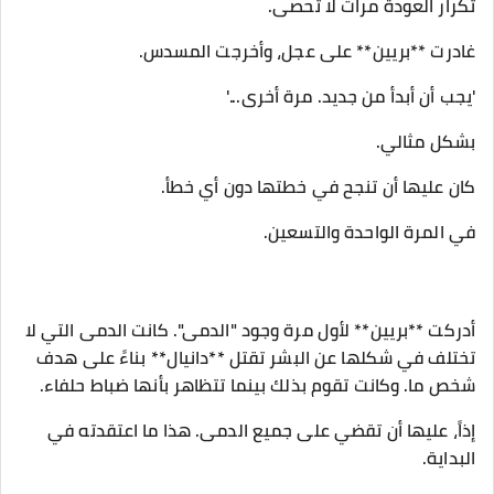
تكرار العودة مرات لا تحصى.
غادرت **بريين** على عجل، وأخرجت المسدس.
'يجب أن أبدأ من جديد. مرة أخرى...'
بشكل مثالي.
كان عليها أن تنجح في خطتها دون أي خطأ.
في المرة الواحدة والتسعين.
أدركت **بريين** لأول مرة وجود "الدمى". كانت الدمى التي لا
تختلف في شكلها عن البشر تقتل **دانيال** بناءً على هدف
شخص ما. وكانت تقوم بذلك بينما تتظاهر بأنها ضباط حلفاء.
إذاً، عليها أن تقضي على جميع الدمى. هذا ما اعتقدته في
البداية.