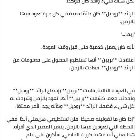
لكن هناك شيء واحد كان مؤكدًا.
الرائد **روديل** كان دائمًا دمية في كل مرة تعود فيها
بالزمن.
'ربما...'
لأنه كان يعمل كدمية حتى قبل وقت العودة.
اعتقدت **بريين** أنها تستطيع الحصول على معلومات من
الرائد **روديل**، فعادت بالزمن.
في العودة التالية، قامت **بريين** بإخضاع الرائد **روديل**
وتحدثت معه. كشفت **بريين** أنها تعود بالزمن وشرحت له
كل شيء، فضحك الرائد **روديل** وكأنه يجد الأمر ممتعًا.
"إذا كان ما تقولينه صحيحًا، فلن تستطيعي هزيمتي أبدًا. ففي
اللحظة التي تعودين فيها بالزمن، يتغير المصير الذي أقرأه.
هذا يعني أنه مهما كررتِ الماضي، سأكون على علم