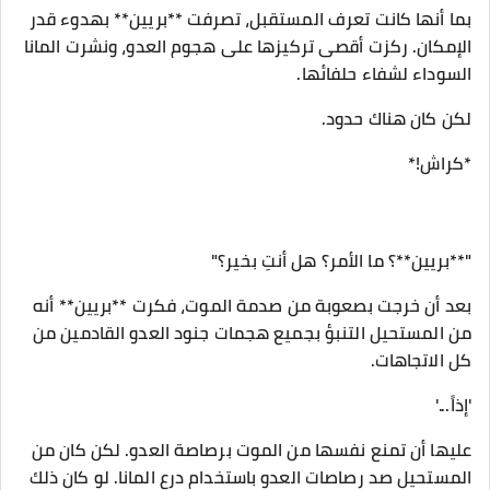
بما أنها كانت تعرف المستقبل، تصرفت **بريين** بهدوء قدر
الإمكان. ركزت أقصى تركيزها على هجوم العدو، ونشرت المانا
السوداء لشفاء حلفائها.
لكن كان هناك حدود.
*كراش!*
"**بريين**؟ ما الأمر؟ هل أنتِ بخير؟"
بعد أن خرجت بصعوبة من صدمة الموت، فكرت **بريين** أنه
من المستحيل التنبؤ بجميع هجمات جنود العدو القادمين من
كل الاتجاهات.
'إذاً...'
عليها أن تمنع نفسها من الموت برصاصة العدو. لكن كان من
المستحيل صد رصاصات العدو باستخدام درع المانا. لو كان ذلك