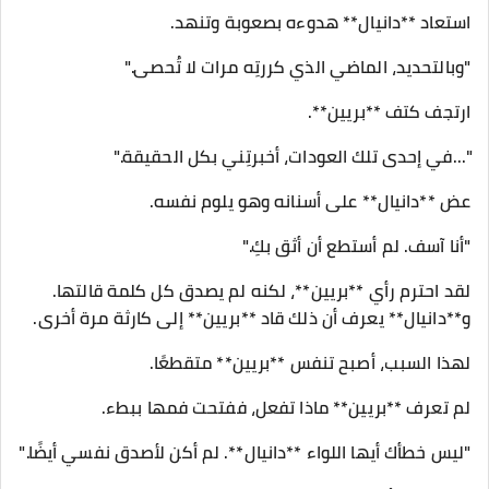
استعاد **دانيال** هدوءه بصعوبة وتنهد.
"وبالتحديد، الماضي الذي كررتِه مرات لا تُحصى."
ارتجف كتف **بريين**.
"...في إحدى تلك العودات، أخبرتِني بكل الحقيقة."
عض **دانيال** على أسنانه وهو يلوم نفسه.
"أنا آسف. لم أستطع أن أثق بكِ."
لقد احترم رأي **بريين**، لكنه لم يصدق كل كلمة قالتها.
و**دانيال** يعرف أن ذلك قاد **بريين** إلى كارثة مرة أخرى.
لهذا السبب، أصبح تنفس **بريين** متقطعًا.
لم تعرف **بريين** ماذا تفعل، ففتحت فمها ببطء.
"ليس خطأك أيها اللواء **دانيال**. لم أكن لأصدق نفسي أيضًا."