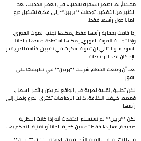
ممكناً، لما اضطر السحرة للاختباء في العصر الحديث. بعد
الكثير من التفكير، توصلت **بريين** إلى فكرة تشكيل درع
المانا حول رأسها فقط.
إذا قامت بحماية رأسها فقط، يمكنها تجنب الموت الفوري،
وإذا تجنبت الموت الفوري، يمكنها استعادة جسدها بالمانا
السوداء، وبالتالي لن تموت. فكرت في تضييق كثافة الدرع قدر
الإمكان لصد الرصاصات.
بعد أن وضعت الخطة، شرعت **بريين** في تطبيقها على
الفور.
لكن تطبيق تقنية نظرية في الواقع لم يكن بالأمر السهل.
فمهما ضيقت الكثافة، كانت الرصاصات تخترق الدرع وتصل إلى
رأسها.
لكن **بريين** لم تستسلم. اعتقدت أنه إذا كانت النظرية
صحيحة، فعليها فقط تحسين كمية المانا أو تقنية التحكم بها.
في النهاية، في المرة الثامنة من العودة، نجحت **بريين**