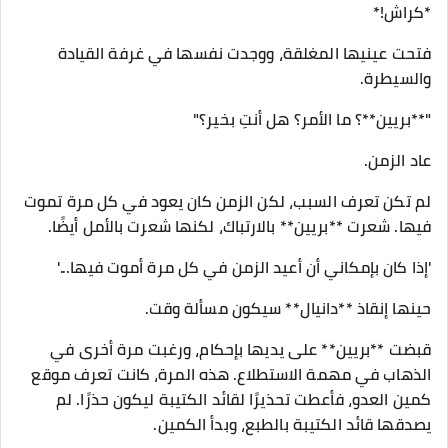
*كراش!*
فتحت عينيها المغلقة، ووجدت نفسها في غرفة القيادة
والسيطرة.
"**بريين**؟ ما الأمر؟ هل أنتِ بخير؟"
عاد الزمن.
لم تكن تعرف السبب، لكن الزمن كان يعود في كل مرة تموت
فيها. شعرت **بريين** بالارتباك، لكنها شعرت بالأمل أيضًا.
'إذا كان بإمكاني أن أعيد الزمن في كل مرة أموت فيها...'
حينها إنقاذ **دانيال** سيكون مسألة وقت.
قبضت **بريين** على يديها بإحكام، ورغبت مرة أخرى في
الذهاب في مهمة الاستطلاع. هذه المرة، كانت تعرف موقع
كمين العدو، فأعطت تحذيرًا لقائد الكتيبة ليكون حذرًا. لم
يصدقها قائد الكتيبة بالطبع، وبدأ الكمين.