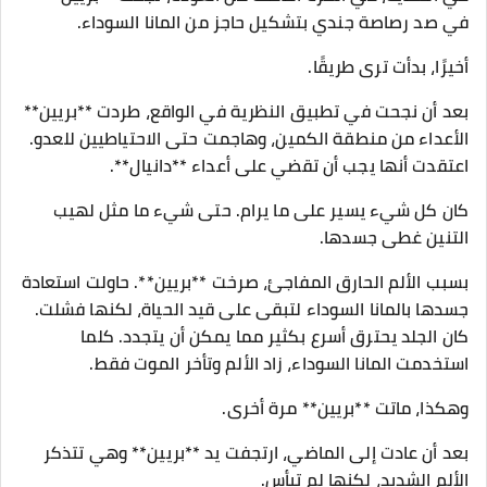
في صد رصاصة جندي بتشكيل حاجز من المانا السوداء.
أخيرًا، بدأت ترى طريقًا.
بعد أن نجحت في تطبيق النظرية في الواقع، طردت **بريين**
الأعداء من منطقة الكمين، وهاجمت حتى الاحتياطيين للعدو.
اعتقدت أنها يجب أن تقضي على أعداء **دانيال**.
كان كل شيء يسير على ما يرام. حتى شيء ما مثل لهيب
التنين غطى جسدها.
بسبب الألم الحارق المفاجئ، صرخت **بريين**. حاولت استعادة
جسدها بالمانا السوداء لتبقى على قيد الحياة، لكنها فشلت.
كان الجلد يحترق أسرع بكثير مما يمكن أن يتجدد. كلما
استخدمت المانا السوداء، زاد الألم وتأخر الموت فقط.
وهكذا، ماتت **بريين** مرة أخرى.
بعد أن عادت إلى الماضي، ارتجفت يد **بريين** وهي تتذكر
الألم الشديد، لكنها لم تيأس.