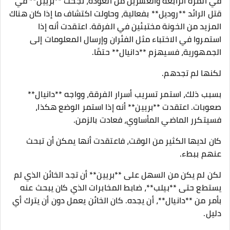
في المرة الرابعة والعشرين من العودة، نجحت **بريين** في
قتل الرائد **روديل** بفعالية، وحاولت اكتشاف ما إذا كان هناك
المزيد من الخونة مختبئين في الفرقة. اعتقدت أنه إذا
استمروا في الاختباء مثل الفئران وإرسال المعلومات إلى
الجمهورية، فسيهزم **دانيال** حتمًا.
لكنها لم تجدهم.
بسبب ذلك، استمر تسريب أسرار الفرقة، وواجه **دانيال**
صعوبات. اعتقدت **بريين** أنه إذا استمر الوضع هكذا،
فسيتكرر الماضي المأساوي، فعادت بالزمن.
كان لديها الكثير من الوقت، فاعتقدت أنها يمكن أن تبحث
عنهم ببطء.
لكن لم يكن من السهل على **بريين** أن تجد الخائن الذي لم
يستطع حتى **بيلب**، ضابط المخابرات الذي كان يبحث عنه
بأمر من **دانيال**، أن يجده. كان الخائن يعمل دون أن يترك أي
دليل.