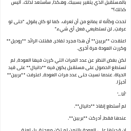
بالمستقبل الذي يتغير بسببك. وهكذا، سأستعد لذلك. أليس
كذلك؟"
تحدث وكأنه لا يمانع من أن تعرف. كما لو كان يقول، "حتى لو
عرفتِ، لن تستطيعي فعل أي شيء."
اعتقدت **بريين** أن هذا مجرد تفاخر، فقتلت الرائد **روديل**
وكررت العودة مرة أخرى.
لكن بغض النظر عن عدد المرات التي كررت فيها العودة، لم
تستطع الحصول على مستقبل يكون فيه **دانيال** على قيد
الحياة. عندما نسيت حتى عدد مرات العودة، اعترفت **بريين**
أخيرًا.
'أنا...'
لم أستطع إنقاذ **دانيال**.
عندها فقط، أدركت **بريين**.
إن قدرتها على العودة بالزمن لم تكن معجزة، بل لعنة.