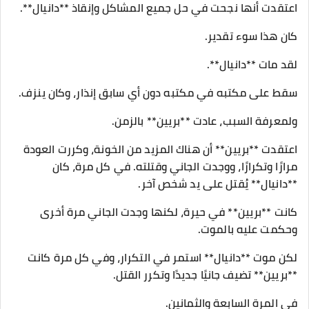
اعتقدت أنها نجحت في حل جميع المشاكل وإنقاذ **دانيال**.
كان هذا سوء تقدير.
لقد مات **دانيال**.
سقط على مكتبه في مكتبه دون أي سابق إنذار، وكان ينزف.
ولمعرفة السبب، عادت **بريين** بالزمن.
اعتقدت **بريين** أن هناك المزيد من الخونة، وكررت العودة
مرارًا وتكرارًا، ووجدت الجاني وقتلته. في كل مرة، كان
**دانيال** يُقتل على يد شخص آخر.
كانت **بريين** في حيرة، لكنها وجدت الجاني مرة أخرى
وحكمت عليه بالموت.
لكن موت **دانيال** استمر في التكرار، وفي كل مرة كانت
**بريين** تضيف جانيًا جديدًا وتكرر القتل.
في المرة السابعة والثمانين.