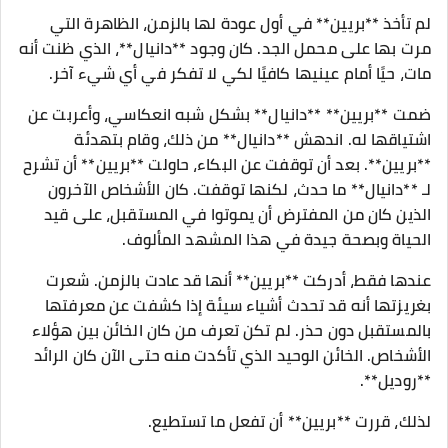
لم تأخذ **بريين** في أول عودة لها بالزمن، الظاهرة التي
مرت بها على محمل الجد. كان وجود **دانيال**، الذي ظنت أنه
مات، حيًا أمام عينيها كافيًا لكي لا تفكر في أي شيء آخر.
ضمت **بريين** **دانيال** بشكل شبه انعكاسي، وأعربت عن
اشتياقها له. اندهش **دانيال** من ذلك، وقام بتهدئة
**بريين**. بعد أن توقفت عن البكاء، حاولت **بريين** أن تشرح
لـ **دانيال** ما حدث، لكنها توقفت. كان الأشخاص الآخرون
الذين كان من المفترض أن يموتوا في المستقبل، على قيد
الحياة وبصحة جيدة في هذا المشهد المألوف.
عندها فقط، أدركت **بريين** أنها قد عادت بالزمن. شعرت
بغريزتها أنه قد تحدث أشياء سيئة إذا كشفت عن معرفتها
بالمستقبل دون حذر. لم تكن تعرف من كان الخائن بين هؤلاء
الأشخاص. الخائن الوحيد الذي تأكدت منه حتى الآن كان الرائد
**روديل**.
لذلك، قررت **بريين** أن تفعل ما تستطيع.