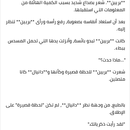
**بريين**. شعر بصداع شديد بسبب الكمية الهائلة من
المعلومات التي استقبلها.
بعد أن استعاد أنفاسه بصعوبة، رفع رأسه ورأى **بريين** تنظر
إليه.
كانت **بريين** تبدو بائسة، وأنزلت يدها التي تحمل المسدس
ببطء.
"...ماذا حدث؟"
شعرت **بريين** للحظة قصيرة وكأنها و**دانيال** كانا
متصلين.
بالطبع، من وجهة نظر **دانيال**، لم تكن "لحظة قصيرة" على
الإطلاق.
"لقد رأيت ذكرياتك."