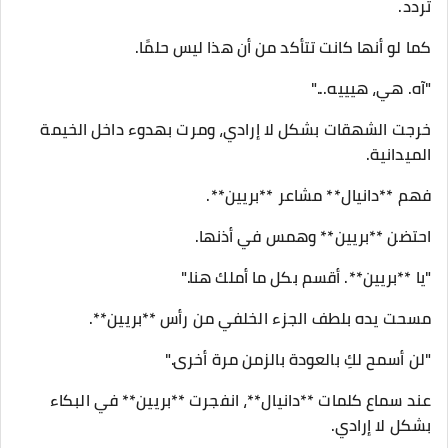
تردد.
كما لو أنها كانت تتأكد من أن هذا ليس حلمًا.
"آه. هي، هيييه..."
خرجت الشهقات بشكل لا إرادي، ومرت بهدوء داخل الخيمة
الميدانية.
فهم **دانيال** مشاعر **بريين**.
احتضن **بريين** وهمس في أذنها.
"يا **بريين**. أقسم بكل ما أملك هنا."
مسحت يده بلطف الجزء الخلفي من رأس **بريين**.
"لن أسمح لكِ بالعودة بالزمن مرة أخرى."
عند سماع كلمات **دانيال**، انفجرت **بريين** في البكاء
بشكل لا إرادي.