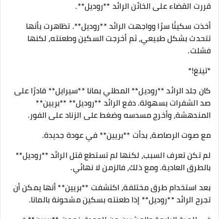
قررت القضاء على الخائن الرائد **روديل**.
أخذت سكينًا سرًا وواجهت الرائد **روديل**. تظاهرت بأنها
تتحدث بشكل طبيعي، ثم أخرجت السكين وطعنته، لكنها
فشلت.
*تينغ!*
كان جلد الرائد **روديل** المطلي بمانا **سيرايل** قادرًا على
صد الشفرات بسهولة. دفع الرائد **روديل** **بريين**
المندهشة، وأخرج مسدسه وضغط على الزناد على الفور.
مع صوت الرصاصة، بدأت **بريين** في عودة جديدة.
لم تكن تعرف السبب، لكنها لم تستطع قتل الرائد **روديل**
بالطرق العادية. ومع ذلك، فالزمن لا نهائي.
بعد استخدام طرق مختلفة، اكتشفت **بريين** أنها يمكن أن
تجرح الرائد **روديل** إذا طعنته بسكين مشحونة بالمانا.