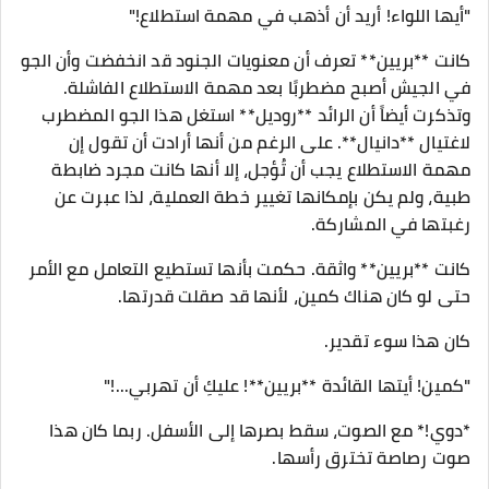
"أيها اللواء! أريد أن أذهب في مهمة استطلاع!"
كانت **بريين** تعرف أن معنويات الجنود قد انخفضت وأن الجو
في الجيش أصبح مضطربًا بعد مهمة الاستطلاع الفاشلة.
وتذكرت أيضاً أن الرائد **روديل** استغل هذا الجو المضطرب
لاغتيال **دانيال**. على الرغم من أنها أرادت أن تقول إن
مهمة الاستطلاع يجب أن تُؤجل، إلا أنها كانت مجرد ضابطة
طبية، ولم يكن بإمكانها تغيير خطة العملية، لذا عبرت عن
رغبتها في المشاركة.
كانت **بريين** واثقة. حكمت بأنها تستطيع التعامل مع الأمر
حتى لو كان هناك كمين، لأنها قد صقلت قدرتها.
كان هذا سوء تقدير.
"كمين! أيتها القائدة **بريين**! عليكِ أن تهربي...!"
*دوي!* مع الصوت، سقط بصرها إلى الأسفل. ربما كان هذا
صوت رصاصة تخترق رأسها.