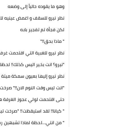
وهو ما يقوده حالياً إلى وضعه
نظر نيرو للسقف و اغمض عينيه للر
لكن فجأة تم تفجير بابه
" ماذا بحق!!"
نظر نيرو للغبية التي اقتحمت غرف
"نيرو؟ انت بخير اليس كذلك!! لحظة
نظر نيرو إليها بعيون سمكة ميتة ث
"انت ليس وقت النوم الان!!" صرخت ك
حتى اقتحمت لولي عجوز الغرفة ه
" كيانا!! لقد استيقظت!! "صرخت تير
" من انتي...لحظة لماذا تشبهين رجل