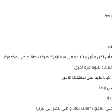
احة
ته
 أين نخن و أين بريتينا و مي سينباي!!" صرخت كيانا و هي مذعورة
م عاد للنوم مرة أخرى
يانا عليه لكن تجاهلها الاخير
ي ايضا
يزا
ي العجوز؟" قالت كيانا و هي تنظر إلى تيريزا