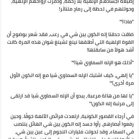
إصبعه أجسادهم الإلهية بلا رحمة، ودمرت أرواحهم الإلهية،
وحولتهم في لحظة إلى رمادٍ متناثر!
"ماذا؟"
ضاقت حدقتا إله الكون يين شي في رعب، فقد شعر بوضوح أن
القوة الإلهية التي أطلقها نينغ تشينغ شوان هذه المرة كانت
أشد هولاً من سابقتها!
"أذلك هو الإله السماوي شيا؟"
"يا إلهي، كيف اشتبك الإله السماوي شيا مع إله الكون الأول
مرة أخرى؟"
"يا لها من هالة مرعبة، يبدو أن الإله السماوي شيا قد ارتقى
إلى مرتبة إله الكون!"
في أرجاء القصور الكونية، ارتعدت فرائص الآلهة خوفًا. وحين
رفعوا أبصارهم، رأوا جسد إله الكون يين شي الهائل ينتصب
في السماء، وقد تحولت مليارات النجوم إلى عين يين شي،