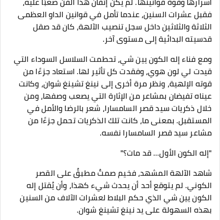
أسرارها وقوة قوانينها. لم يكن إتقان هذا الفن صعبًا عليه،
فقبل عشرات السنين، عندما تأمل في قوانين الداو العظمى
الثلاثة والثلاثين داخل سجل تنصيب الآلهة، كان قد صقل
قدسيته البدائية إلى مستوى آخر.
ومع فناء إله الكون يين شي، تحطمت السلاسل السوداء التي
قيدت لي لون هوي، وفقدت كل تأثير لها. استعاد جزءًا من
قوته الإلهية، ونظر مرة أخرى إلى نينغ تشينغ شوان، وكانت
عيناه تفيضان بمشاعر من الإثارة التي يصعب وصفها، ومن
خلال ذكريات سيد قصر السامسارا، شعر بالرضا والأمل في
المستقبل. بمعنى ما، كانت تلك الذكريات تحمل جزءًا من
مشاعر سيد قصر السامسارا نفسه.
"إله الكون الأول... قد مات؟"
شاهد الآلهة المشهد، فخيم صمتٌ مطبقٌ على القصر
الكوني. لم يتوقع أحد أن يحدث شيء كهذا، وأن يُقتل إله
الكون يين شي الذي حكم البلاط لعشرات الآلاف من السنين
بهذه السهولة على يد نينغ تشينغ شوان.