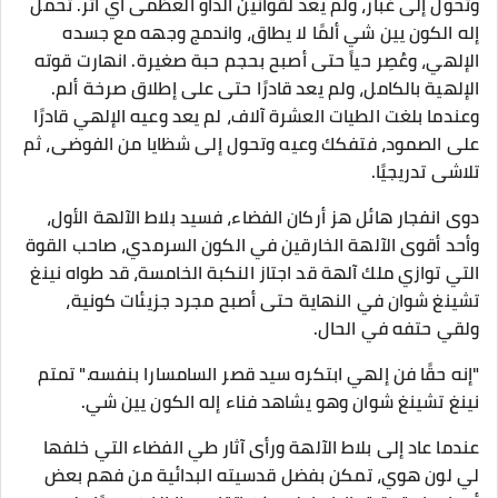
وتحول إلى غبار، ولم يعد لقوانين الداو العظمى أي أثر. تحمل
إله الكون يين شي ألمًا لا يطاق، واندمج وجهه مع جسده
الإلهي، وعُصِر حياً حتى أصبح بحجم حبة صغيرة. انهارت قوته
الإلهية بالكامل، ولم يعد قادرًا حتى على إطلاق صرخة ألم.
وعندما بلغت الطيات العشرة آلاف، لم يعد وعيه الإلهي قادرًا
على الصمود، فتفكك وعيه وتحول إلى شظايا من الفوضى، ثم
تلاشى تدريجيًا.
دوى انفجار هائل هز أركان الفضاء، فسيد بلاط الآلهة الأول،
وأحد أقوى الآلهة الخارقين في الكون السرمدي، صاحب القوة
التي توازي ملك آلهة قد اجتاز النكبة الخامسة، قد طواه نينغ
تشينغ شوان في النهاية حتى أصبح مجرد جزيئات كونية،
ولقي حتفه في الحال.
"إنه حقًا فن إلهي ابتكره سيد قصر السامسارا بنفسه." تمتم
نينغ تشينغ شوان وهو يشاهد فناء إله الكون يين شي.
عندما عاد إلى بلاط الآلهة ورأى آثار طي الفضاء التي خلفها
لي لون هوي، تمكن بفضل قدسيته البدائية من فهم بعض