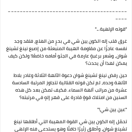
________________________________________
____
"قوته الإلهية..."
غرق قلب إله الكون يين شي في بحرٍ من الهلع، فلقد وجد
نفسه عاجزًا عن مقاومة الهيبة المنبعثة من إصبع نينغ تشينغ
شوان، وشعر برغبةٍ عارمة في الجثو أمامه خاضعًا! ولكن كيف
يمكن لهذا أن يحدث؟
حين رفض نينغ تشينغ شوان دعوة الآلهة الثلاثة وغادر بلاط
الآلهة وحده، لم تكن قوته القتالية تتجاوز المرتبة السادسة
عشرة من مراتب آلهة السماء. فكيف تمكن بعد كل هذه
السنين من امتلاك قوةٍ قادرة على قهر إلهٍ في مرتبته؟
"عين يين شي!"
تحمّل إله الكون يين شي القوة المهيبة التي أطلقها نينغ
تشينغ شوان، وأطلق زئيرًا خافتًا وهو يستدعي فنه الإلهي