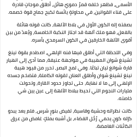
الأسمى، فظهر خلفه قمرٌ دمويٌ هائل، أطلق موجاتٍ قادرة
على فناء القوانين، في محاولةٍ يائسة لكبح جماح قوة خصمه.
بصفته إله الكون الأول في بلاط الآلهة، كانت قوته هائلة
بالفعل، فهو ملك آلهة قد اجتاز النكبة الخامسة، ويُعدّ من بين
أقوى الآلهة الخارقين في الكون السرمدي بأسره.
وفي اللحظة التي أطلق فيها فنه الإلهي، اصطدم بقوة نينغ
تشينغ شوان المهيبة في مواجهة عنيفة، مما أدى إلى انهيار
قارة شوانغ تيان تباعًا. وفي لمح البصر، تحرر من قيود هيبة
نينغ تشينغ شوان وأطلق العنان لقوته الكاملة، فتضخم جسده
الإلهي إلى ما لا نهاية، حتى تجاوز حدود القارة، وتحولت
مليارات النجوم التي تحيط ببلاط الآلهة إلى عين يين شي
خاصته.
كانت نظراته وحشية وقاسية، تفيض بنورٍ شرس، فلم يعد يبدو
كإله كونٍ يحمي رُحَّل الفضاء، بل أشبه بملكٍ غامض من عرق
الكائنات الغامضة.