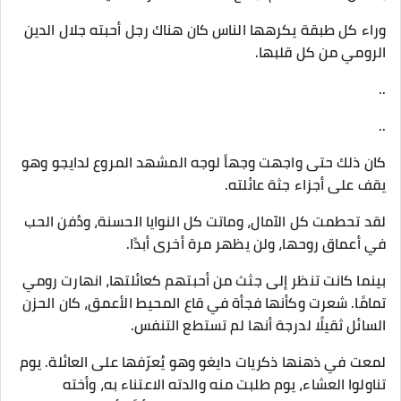
وراء كل طبقة يكرهها الناس كان هناك رجل أحبته جلال الدين
الرومي من كل قلبها.
..
..
كان ذلك حتى واجهت وجهاً لوجه المشهد المروع لدايجو وهو
يقف على أجزاء جثة عائلته.
لقد تحطمت كل الآمال، وماتت كل النوايا الحسنة، ودُفن الحب
في أعماق روحها، ولن يظهر مرة أخرى أبدًا.
بينما كانت تنظر إلى جثث من أحبتهم كعائلتها، انهارت رومي
تمامًا. شعرت وكأنها فجأة في قاع المحيط الأعمق، كان الحزن
السائل ثقيلًا لدرجة أنها لم تستطع التنفس.
لمعت في ذهنها ذكريات دايغو وهو يُعرّفها على العائلة. يوم
تناولوا العشاء، يوم طلبت منه والدته الاعتناء به، وأخته