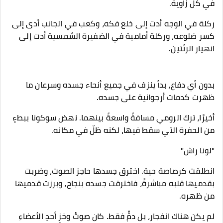
في كل زاوية.
ركلة في الوجه أدت إلى خلع فكه، وكعب في الجانب أدى إلى
كسر ضلوعه، وركلة أمامية في الضفيرة الشمسية أدت إلى
انهيار الرئتين.
بدون أي دفاع، بدأ ينزف في جميع أنحاء جسده وسرعان ما
ظهرت كدمات أرجوانية على جسده.
أخيرًا، ترك الرومي مسافةً واسعةً بينهما. نهض سوكونا ببطءٍ
من الحفرة التي سقط فيها، لكنه ظلّ في مكانه.
"لونا راش"
انطلقت كرصاصة حية. اخترق جسدها حاجز الصوت، وضربت
بقدميها قلبه مباشرةً، فاخترقت جسده بنجاح، وبرزت قدميها
من ظهره.
لم يكن هناك انفجار، بل دمٌّ فقط. كان صوتُ وخزِ أحدِ الأعضاءِ