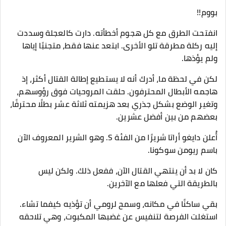
بووم!!
انفتحت الطرق مع كل هجوم أخطأته. دارت كالعجلة وسددت
إليه ركلة مطرقة تلو الأخرى. ابتعد عنها فقط، متجنبًا إياها
ولم يؤذها.
لكن في لحظة ما، أدرك أنه لا يستطيع إطالة القتال أكثر، إذ
هاجمه الأبطال المحترفون. حلقت المروحيات فوق رؤوسهم،
وتغير الوضع بشكل جذري بعد هزيمته ثلاثة عشر بطلًا محترفًا،
بعضهم من بين أفضل عشرين.
أُعلن دايغو أراتا شريرًا من الفئة S. وهو الشرير المعروف الآن
باسم ريومن سوكونا.
كان لا بد أن ينتهي القتال الآن، ففعل ذلك. ولكن ليس
بالطريقة التي فعلها مع الآخرين.
بقي ساكنًا في مكانه، وسمح لرومي أن تؤذيه كيفما تشاء.
استغلت الفرصة لتنفيس عن غضبها المكبوت، وهي تلاحقه