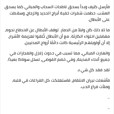
فأرسل كليف وبدأ بسحق ناطحات السحاب والمباني كما يسحق
العشب. حطمت شفرات خفية أبراج الحديد والزجاج، وسقطت
على الأبطال.
ما تلا ذلك كان وابلاً من الدمار. توقف الأبطال عن الاندفاع نحوه،
مفضلين احتواء الكارثة. مع أن الأبطال خُلقوا لهزيمة الأشرار،
إلا أن أولويتهم الرئيسية كانت دائمًا أرواح المدنيين.
وانهارت المباني، مما تسبب في حدوث زلازل وانفجارات في
جميع أنحاء المدينة، وفي خضم الفوضى، تسلل سوناكا بعيدًا.
لقد فقد كل شيء.
فأشعلت نيران الانتقام، فاستهلكت كل الفراغات في قلبه،
وملأت فراغ الحب.
..
..