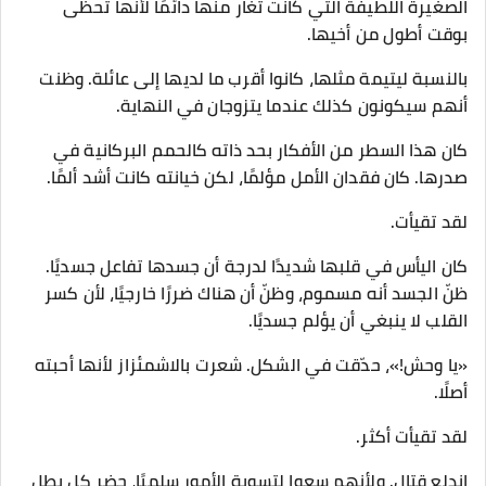
الصغيرة اللطيفة التي كانت تغار منها دائمًا لأنها تحظى
بوقت أطول من أخيها.
بالنسبة ليتيمة مثلها، كانوا أقرب ما لديها إلى عائلة. وظنت
أنهم سيكونون كذلك عندما يتزوجان في النهاية.
كان هذا السطر من الأفكار بحد ذاته كالحمم البركانية في
صدرها. كان فقدان الأمل مؤلمًا، لكن خيانته كانت أشد ألمًا.
لقد تقيأت.
كان اليأس في قلبها شديدًا لدرجة أن جسدها تفاعل جسديًا.
ظنّ الجسد أنه مسموم، وظنّ أن هناك ضررًا خارجيًا، لأن كسر
القلب لا ينبغي أن يؤلم جسديًا.
«يا وحش!»، حدّقت في الشكل. شعرت بالاشمئزاز لأنها أحبته
أصلًا.
لقد تقيأت أكثر.
اندلع قتال. ولأنهم سعوا لتسوية الأمور سلميًا، حضر كل بطل