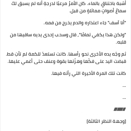
أشبهَ باختناقٍ بالماء. كان الأمرُ مرعبًا لدرجةِ أنه لم يسبق لكَ
سماعُ أصواتٍ مماثلةٍ من قبل.
"أنا آسف" جاء اعتذاره والدم يخرج من فمه.
"ولكن هذا يكفي تمامًا"، قال وسحب إحدى يديه ساقيها من
قلبه.
ثم وجّه يده الأخرى نحو رأسها. كانت تستعدّ للكمة لم تأتِ قط.
قبضت اليد على فكّها وهزّتها بقوة وعنف حتى أغمي عليها.
كانت تلك المرة الأخيرة التي رأته فيها.
...
...
//////////////////
[وجهة النظر الثالثة]