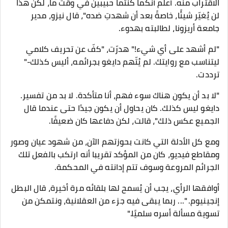
الاقتراب منه. أعلم أنكما كنتما حبيبين في وقت ما، لكن هذا
لن يُغيّر شيئًا، خاصةً بعد أن شهدتِ ضده"، قال نيزو، مدير
جامعة أريزونا، لطالبته بهدوء.
"لم أشهد على أي شيء!" هدرّت، "كفّ عن تحريف كلامي
ليتناسب مع روايتك. لم يُتّهم دايغو بجرائمه، أليس كذلك-"
ترددت.
"لا بد أن يكون هناك سوء فهم، أنا متأكدة. لا بد من تفسير.
دايغو ليس كذلك. كان يحاول أن يكون جيدًا حتى عندما قال
الجميع عكس ذلك"، قالت، لكن دفاعها كان ضعيفًا.
ومع كل الأدلة التي كانت بحوزتهم الآن، من شهود عيان وصور
ومقاطع فيديو، كان من المؤكد تقريبا أنه ارتكب بالفعل تلك
الجرائم المروعة وسوف تتم إدانته في المحكمة.
أوافقها الرأي، يجب أن يُسمح لها بلقائه مرة أخيرة، قال البطل
إنجينيوم. "... ربما يبقى فيه جزء من العقلانية، ونتمكن من
تسوية مسألة أسره سلميًا."