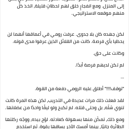
إلى المنزل. ومع انفجارٍ خلق لهم لحظاتٍ قليلة، اتخذ كلٌّ
منهم موقعه الاستراتيجي.
لكن جهده كان بلا جدوى. عرفت رومي في أعماقها أنهما لن
يحظيا بأي فرصة. كانت من القلائل الذين عرفوا مدى قوته.
وكانت على حق.
لم تكن لديهم فرصة أبدًا.
...
"توقف!!!!" أطلق عليه الرومي دفعة من القوة.
لقد فعلت ذلك مرات عديدة في التدريب، لكن هذه المرة كانت
تنوي شلّه، بل وحتى قتله. لم تكبح ولو ليفًا واحدًا من عضلاتها.
ومع ذلك، تمكّن منها بسهولة كعادته. لوّح بيده، ووجّه ركلتها
الطائرة جانبًا، بينما أمسك الآخر بساقها بقوة. ثم استخدم