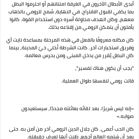
أبدى الأبطال الآخرون في الغرفة امتنانهم أو احترموا البطل
بما يكفي لقبول الاقتراح. في النهاية، سُمح للرومي بالذهاب
معهم، وكان الهدف محاولة أسره دون استخدام القوة. كانوا
يأملون أن يتمكن الرومي من إقناعه بذلك.
كان مكانه معروفًا بالفعل في هذه المرحلة بمساعدة نايت آي
وفريق استخبارات آخر. كانت الشرطة تُخلي حيّ المدينة، بينما
كان البطل يُقرر من يدخل المبنى ومن يحرس معالمه.
"يجب أن يكون هناك تفسير"،
قالت رومي لنفسها طوال العملية.
«إنه ليس شريرًا. بعد لقائه بعائلته مجددًا، سيستعيدون
صوابه.»
كان الحب أعمى. كان جلال الدين الرومي آخر من آمن به. حتى
بعد أن شتمه العالم أجمع، ظنت أنها تعرف حقيقته.