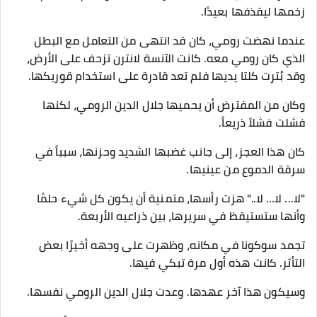
زخمها ليقذفها بعيدًا.
عندما نهضت رومي، كان قد انتهى من التعامل مع البطل
الذي كان رومي معه. كانت الآنسة لانترن تزحف على الأرض،
وقد بُترت كلتا يديها فلم تعد قادرة على استخدام قوريكها.
وكان من المفترض أن يحميها جلال الدين الرومي، لكنها
فشلت فشلاً ذريعاً.
كان هذا العجز، إلى جانب غضبها الشديد وحزنها، سبباً في
سرقة الدموع من عينيها.
"لا... لا... لا.." هزت رأسها، متمنية أن يكون كل شيء حلمًا
وأنها ستستيقظ في سريرها، بين ذراعيه الأربعة.
تجمد سوكونا في مكانه، وظهرت على وجهه أخيرًا بعض
التأثر. كانت هذه أول مرة تبكي فيها.
وسيكون هذا آخر عهدها. وعدت جلال الدين الرومي نفسها.