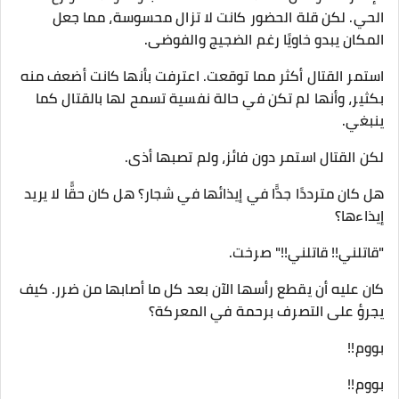
الحي. لكن قلة الحضور كانت لا تزال محسوسة، مما جعل
المكان يبدو خاويًا رغم الضجيج والفوضى.
استمر القتال أكثر مما توقعت. اعترفت بأنها كانت أضعف منه
بكثير، وأنها لم تكن في حالة نفسية تسمح لها بالقتال كما
ينبغي.
لكن القتال استمر دون فائز، ولم تصبها أذى.
هل كان مترددًا جدًّا في إيذائها في شجار؟ هل كان حقًّا لا يريد
إيذاءها؟
"قاتلني!! قاتلني!!" صرخت.
كان عليه أن يقطع رأسها الآن بعد كل ما أصابها من ضرر. كيف
يجرؤ على التصرف برحمة في المعركة؟
بووم!!
بووم!!