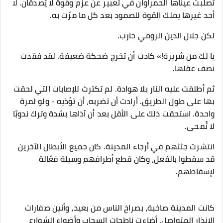
تصلبت عيناها الحمراوان في تعبير عن عزم وقوة لا يُصدقان. لا
أحد غيرها يملك القوة للصمود بعد كل ما مرّت به.
لكن جلال الدين الرومي حارب.
يا لك من شريرة!» كادت أن تخرج ضحكة ضعيفة. لقد فقدت
نصف عقلها.
ثم أطلقت عليه النار بلا هوادة. لم تكترث للإصابات التي لحقت
بها على طول الطريق. أرادت أن تضربه، أن تؤذيه - ولو لمرة
واحدة. استحقت ذلك على الأقل بعد أن آذاها بشدة وترك ندوبًا
لا تُمحى.
انتشرت جثثهم في أرجاء المدينة. كان جميع الأبطال الآخرين
قد سقطوا بالفعل، وكان قطع أطرافهم وسيلة فعّالة
لإسقاطهم.
كانت المدينة صاخبة، بصراخ الناس من بعيد، وأنين صفارات
الإنذار المتواصل. أضاءت ناطحات السحاب وأضواء الشوارع