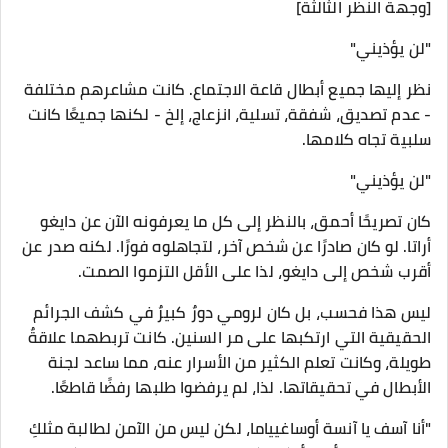
[وجهة النظر الثالثة]
"لن يؤذيني"
نظر إليها جميع أبطال قاعة الاجتماع. كانت مشاعرهم مختلفة
- عدم تصديق، شفقة، تسلية، انزعاج، إلخ - لكنها جميعًا كانت
سلبية تجاه كلامها.
"لن يؤذيني"
كان تصريحًا أحمق، بالنظر إلى كل ما يعرفونه الآن عن دايغو
أراتا. لو كان صادرًا عن شخص آخر، لتجاهلوه فورًا. لكنه صدر عن
أقرب شخص إلى دايغو، لذا على الأقل التزموا الصمت.
ليس هذا فحسب، بل كان لرومي دورٌ كبيرٌ في كشف الجرائم
الحقيقية التي ارتكبها على مر السنين. كانت تربطهما علاقةٌ
طويلة، وكانت تعلم الكثير من الأسرار عنه، مما ساعد لجنة
الأبطال في تحقيقاتها. لذا، لم يرفضوا طلبها رفضًا قاطعًا.
"أنا آسف يا آنسة أوساغيياما، لكن ليس من الآمن لطالبة مثلكِ