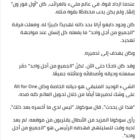
عندما ازداد قوة. في عالم مليء بالغرائب، كان "أول فور ون"
إلهًا، ولم يكن يحب مخططًا بقوة مثله.
كان وجود دايغو أراتا بحد ذاته تهديدًا كبيرًا له. وفعلت فرقة
"الجميع من أجل واحد" ما يفعله كل إنسان عند مواجهة
تهديد.
وكان يهدف إلى تدميره.
وقد كان ناجحًا حتى الآن. لكنّ "الجميع من أجل واحد" دمّر
سمعته وحياته وأصدقائه وعائلته جميعًا.
الشيء الوحيد المتبقي هو حياته الخاصة وكان All for One
على وشك تدميرها أيضًا من خلال تحويل العالم كله ضده.
"هذا لن يحدث"، قال سوكونا، "ليس لدي ما أخسره بعد ذلك"،
رأى سوكونا المزيد من الأبطال يقتربون من موقعه. لم يعد
لديه وقت لتسليتهم، فهدفه الرئيسي هو "الجميع من أجل
واحد".