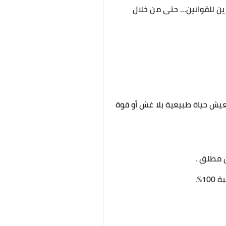
رين للقوانين… حتى من خلال
عيش حياة طبيعية بلا غش أو قوة
 مطلق .
1%.