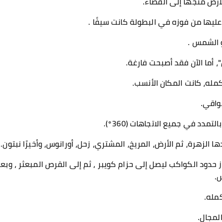
أرض متجهًا إلى الفضاء.
عليها من فوزه في البطولة كانت سيفًا .
و الشمس .
أما الآن فقد أصبحت فارغة.
له، كانت المكان الأنسب.
واقي.
دد في جميع الاتجاهات (360°).
 الزهرة، ثم الأرض، المريخ، المشتري، زحل، أورانوس، وأخيرًا نبتون.
حدود الكواكب ليصل إلى حزام كويبر ، ثم إلى القرص المبعثر ، وبع
.
مله.
لمجال.