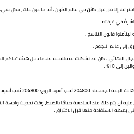
 اختراقه إلا من قبل كائن في عالم الكون . أما ما دون ذلك، فكل شيء
شرةً في غرفته.
يتأملوا قانون التناسخ .
جال النهائي . كان قد تشكلت له ملامحه عندما دخل هيئة "حاكم 
إلى 10% .
لروح: 204800 ثقب أسود الموهبة: استيعاب لانهائي
ن عليه أن يتم ذلك عند السادسة صباحًا بالضبط، وقت تحديث واجهة ال