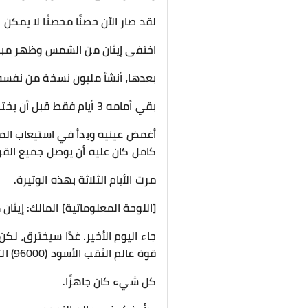
لقد صار الآن حصنًا محصنًا لا يمكن
اختفى إيثان من الشمس وظهر مبا
بعدها، أنشأ مليون نسخة من نفسه ل
بقي أمامه 3 أيام فقط قبل أن يخترق إلى عالم النجوم .
أغمض عينيه وبدأ في استيعاب الم
كامل كان عليه أن يوصل جميع القوانين 
مرت الأيام الثلاثة بهذه الوتيرة.
[اللوحة المعلوماتية] المالك: إيثان هانت البنية الجسدية: 204800 ثقب أسود ا
جاء اليوم الأخير. غدًا سيخترق، لك
قوة عالم الثقب الأسود (96000) التي يمكنه الاستفادة منها قبل الاختراق.
كل شيء كان جاهزًا.