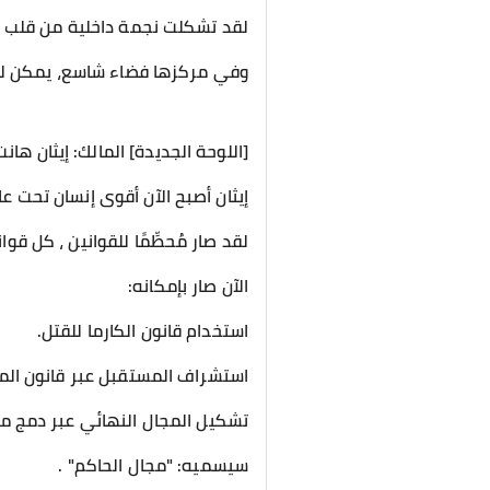
لقد تشكلت نجمة داخلية من قلب ك
وفي مركزها فضاء شاسع، يمكن للبشر
[اللوحة الجديدة] المالك: إيثان هانت البنية الجسدية: 136500 مجرة الروح: 
إيثان أصبح الآن أقوى إنسان تحت عالم سيد
لقد صار مُحطِّمًا للقوانين ، كل قواني
الآن صار بإمكانه:
استخدام قانون الكارما للقتل.
استشراف المستقبل عبر قانون الم
تشكيل المجال النهائي عبر دمج مجا
سيسميه: "مجال الحاكم" .