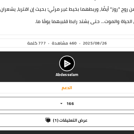
ن روح "روز" أيضًا، وربطهما بخيط غير مرئي؛ بحيث إن اقتربا، يشعران
الحياة والموت… حتى يشتد رابط قلبيهما يومًا ما.
2025/08/26
·
460 مشاهدة
·
777 كلمة
Abdesselam
الدعم
166
عرض التعليقات (
1
)