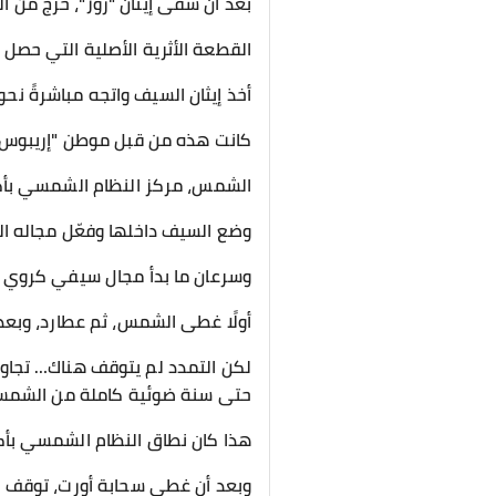
بعد أن شفى إيثان "روز"، خرج من ال
القطعة الأثرية الأصلية التي حصل 
أخذ إيثان السيف واتجه مباشرةً نح
كانت هذه من قبل موطن "إريبوس"، 
الشمس، مركز النظام الشمسي بأكم
وضع السيف داخلها وفعّل مجاله ال
وسرعان ما بدأ مجال سيفي كروي بالتم
أولًا غطى الشمس، ثم عطارد، وبعدها
لكن التمدد لم يتوقف هناك… تجاوز 
حتى سنة ضوئية كاملة من الشمس
هذا كان نطاق النظام الشمسي بأك
وبعد أن غطى سحابة أورت، توقف ا