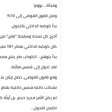
وفجأة… بووم!
وصل قانون الفوضى إلى 10%!
بدأ كوكبه الداخلي بالتحول.
أخرج كل نسخه وسفينة "فاين" من دا
كان كوكبه الداخلي بقطر 187 مليون كلم . تحول الآن إلى مليار كلم . ولم يتوقف عند ذلك.
بدأ يتوهج… الكوكب صار ينتج مصدرًا
لقد تحول إلى شمس هائلة.
ومع قانون الفوضى، حصل إيثان على تعزيز ×100 ضعف من الطبيعي، أي ما
تشكلت داخله شمس داخلية بقطر 100 مليار كلم ، شمس عملاقة بكل المقاييس.
لم يكن الأمر مجرد حجم، بل أيضًا 
اكتمل التحول…