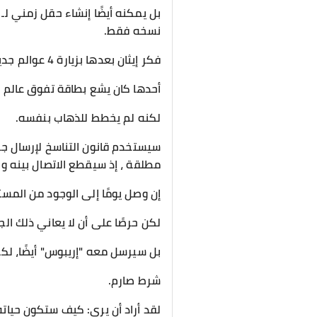
بل يمكنه أيضًا إنشاء حقل زمني ل
نسخه فقط.
فكر إيثان بعدها بزيارة 4 عوالم جديدة اكتشفها.
أحدها كان يشع بطاقة تفوق عالم الأسلاف ب
لكنه لم يخطط للذهاب بنفسه.
سيستخدم قانون التناسخ لإرسال جز
مطلقة ، إذ سيقطع الاتصال بينه وب
إن وصل يومًا إلى الوجود من المست
لكن حرصًا على أن لا يعاني ذلك 
بل سيرسل معه "إريبوس" أيضًا، لكن إ
شرط صارم.
لقد أراد أن يرى: كيف ستكون حياته