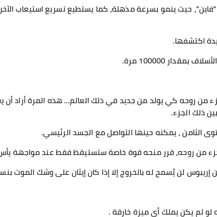
ـ "فاين"، حيث ينمو بسرعة مذهلة، كما يستطيع تسريع استيعاب الآخ
مقدار 100000 مرة.
ء من روحه كي يولد من جديد في ذلك العالم… هذه المرة أراد أن ي
ين ذلك الجزء.
وى الثامن ، يمكنه حينها التواصل مع الجسد الرئيسي.
الجزء من روحه، قرر منحه قوة خاصة ستستيقظ فقط عند مواجهة يأس
ريبوس لن يُسمح له بالخروج إلا إذا كان إيثان على وشك الموت بنسبة 00
 لو لم يكن يملك أي ميزة خارقة .