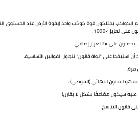
 الكواكب يمتلكون قوة كوكب واحد (بقوة الأرض عند المستوى التا
لى تعزيز ×1000 .
لى ×2 تعزيز إضافي .
أن استيقظ على "نواة قانون" تتجاوز القوانين الأساسية.
ه هو القانون النهائي (الفوضى) .
عليه سيكون مضاعفًا بشكل لا يقارن!