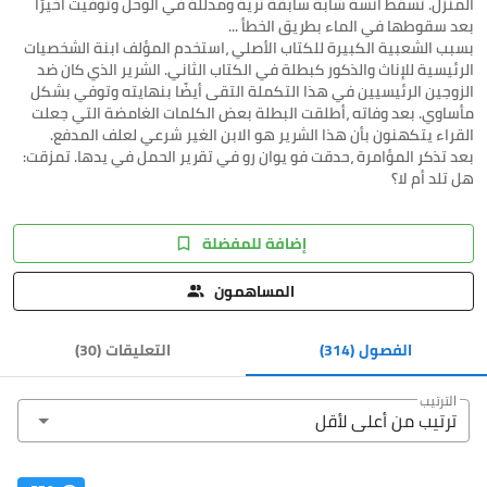
المنزل. تسقط آنسة شابة سابقة ثرية ومدللة في الوحل وتوفيت أخيرًا
بسبب الشعبية الكبيرة للكتاب الأصلي ،استخدم المؤلف ابنة الشخصيات
الرئيسية للإناث والذكور كبطلة في الكتاب الثاني. الشرير الذي كان ضد
الزوجين الرئيسيين في هذا التكملة التقى أيضًا بنهايته وتوفي بشكل
مأساوي. بعد وفاته ،أطلقت البطلة بعض الكلمات الغامضة التي جعلت
بعد تذكر المؤامرة ،حدقت فو يوان رو في تقرير الحمل في يدها. تمزقت:
هل تلد أم لا؟
إضافة للمفضلة
المساهمون
الفصول
(314)
التعليقات
(
30
)
الترتيب
ترتيب من أعلى ﻷقل