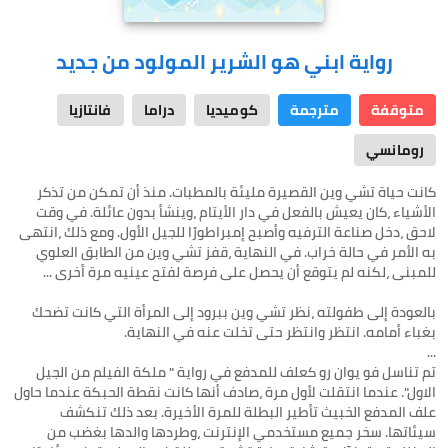
رواية ابني هو الشرير المولود من جديد
متوقفة
مترجمة
كوميديا
دراما
فانتازيا
رومانسي
كانت حياة تشي وين القصيرة مليئة بالمطبات. منذ أن تمكن من تذكر
الأشياء ،كان يعيش بالفعل في دار الأيتام ،وينشأ بدون عائلة. في وقت
لاحق ،دخل صناعة الترفيه وأصبح إمبراطورًا للجيل الأول. ومع ذلك ،انتهى
به الأمر في حالة خراب. في النهاية ،قفز تشي وين من الطابق العلوي
بالعودة إلى طفولته ،نظر تشي وين ببرود إلى المرأة التي كانت تضحك
تم تناسل فو يوان رو كعلف للمدفع في رواية " ملكة الفيلم من الجيل
الاول". عندما انتقلت لأول مرة ،صادف أنها كانت نقطة الحبكة عندما حاول
علف المدفع الخبيث تأطير البطلة للمرة الأخيرة. بعد ذلك تنكشف
سيئاتها. سخر جميع مستخدمي الإنترنت ،وطردها والدها بغضب من