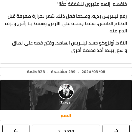
خلفهم. إنهم مثيرون للشفقة حقًا!"
رفع تينبريس يديه، وعندما فعل ذلك، شعر بحرارة طفيفة قبل
الظلام الدامس. سقط جسده على الأرض، وسقط بلا رأس، ونزف
الدم منه.
التقط أونزوكو جسد تينبريس الهامد، وفتح فمه على نطاق
واسع، بينما أخذ قضمة أخرى
2024/03/08
·
299 مشاهدة
·
923 كلمة
Zarvxi
الدعم
2510