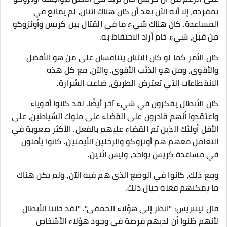
بمفرده، إلا أنه الآن بعد أن كان هناك اثنان، لم يمانع في
المساعدة. كان هناك شيء ما في القتال بين كريس وأونزوكو
من قبل، شيء خام أراد الاحتفاظ به.
كان الأمر كما لو كان الاثنان يتنافسان على من هو الأفضل
والأقوى، ومن هو الذئب الأقوى. والآن، مع كل هذه
الانقطاعات التي تعترض الطريق، ضاعت الشرارة.
كان الأبطال يفكرون في شيء آخر أيضًا. لقد كانوا أقوياء
واعتقدوا أنهم قادرون على القضاء على ملوك الشياطين، على
الأقل أولئك الذين تم القضاء عليهم بالفعل. الأكثر صعوبة في
التعامل معهم هم أونزوكو والرجلين الأيمنين. كانوا يأملون
في مساعدة كريس بواحد، وليس اثنين.
ومع ذلك، كانوا في الوضع الذي هم فيه الآن، ولم يكن هناك
ما يمكنهم فعله حيال ذلك.
قال تينبريس: "انظر إلى هؤلاء الحمقى". "لقد خاننا الأبطال
لأنهم ظنوا أن لديهم فرصة في وجود هؤلاء الأشخاص