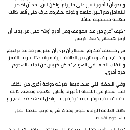
ويبدو أن الأمور تسير على ما يرام. ولكن الآن، بعد أن اضطر
للتعامل مع اثنين منهم وكونه بمفرده، عرف حتى أنها كانت
مهمة مستحيلة تمامًا.
"كيف أخرج من هذا الموقف ومن أخرج أولاً؟" على من يجب أن
أركز هجماتي؟ فكر كريس.
في منتصف أفكاره، استطاع أن يرى أن تينبريس قد مد ذراعيه،
وبذلك، دارت دوامتان من الطاقة الزرقاء واتجهتا نحوه. بالقفز
والتقلب للخلف في الهواء، تمكن كريس من تجنب الهجوم
مرة أخرى.
وفي اللحظة التي هبط فيها، ضربته دوامة أخرى من الخلف.
لقد استدار في اللحظة الأخيرة، وأعاق الهجوم ودفعه. كانت
عضلات ساقيه وذراعيه متوترة بينما واصل الضغط ضد الهجوم.
كانت الطاقة الزرقاء تحوم، وحدث شيء غريب عندما اتصل
بالهجوم نفسه.
"ذراعاي، اشعر بثقل لا يصدق؟ هل ستختفي طاقتي؟ هل هذا