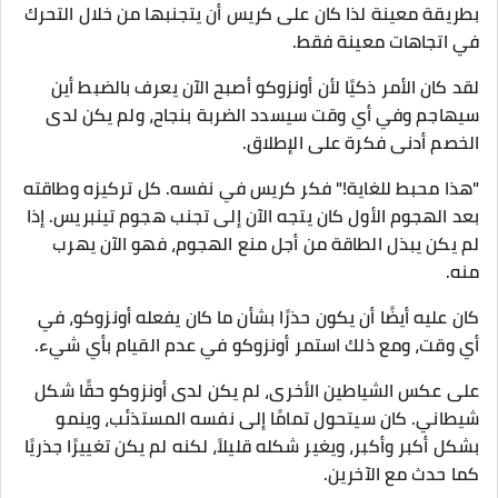
بطريقة معينة لذا كان على كريس أن يتجنبها من خلال التحرك
في اتجاهات معينة فقط.
لقد كان الأمر ذكيًا لأن أونزوكو أصبح الآن يعرف بالضبط أين
سيهاجم وفي أي وقت سيسدد الضربة بنجاح، ولم يكن لدى
الخصم أدنى فكرة على الإطلاق.
"هذا محبط للغاية!" فكر كريس في نفسه. كل تركيزه وطاقته
بعد الهجوم الأول كان يتجه الآن إلى تجنب هجوم تينبريس. إذا
لم يكن يبذل الطاقة من أجل منع الهجوم، فهو الآن يهرب
منه.
كان عليه أيضًا أن يكون حذرًا بشأن ما كان يفعله أونزوكو، في
أي وقت، ومع ذلك استمر أونزوكو في عدم القيام بأي شيء.
على عكس الشياطين الأخرى، لم يكن لدى أونزوكو حقًا شكل
شيطاني. كان سيتحول تمامًا إلى نفسه المستذئب، وينمو
بشكل أكبر وأكبر، ويغير شكله قليلاً، لكنه لم يكن تغييرًا جذريًا
كما حدث مع الآخرين.