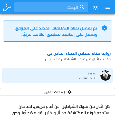
البحث
تم تفعيل نظام التعليقات الجديد على الموقع،
ونعمل على إضافته لتطبيق الهاتف قريبًا.
رواية نظام مصاص الدماء الخاص بي
2510 - اثنان من ملوك الشياطين ضد كريس
Zarvxi
2024/03/08
إعدادات القارئ
كان اثنان من ملوك الشياطين الآن أمام كريس. لقد كان
يستخدم قوته المكتشفة حديثًا، ويختبر بقواه ضد أونزوكو،