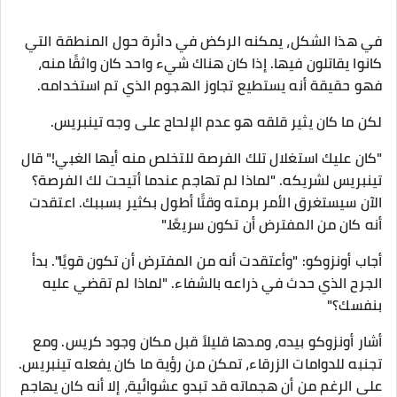
في هذا الشكل، يمكنه الركض في دائرة حول المنطقة التي
كانوا يقاتلون فيها. إذا كان هناك شيء واحد كان واثقًا منه،
فهو حقيقة أنه يستطيع تجاوز الهجوم الذي تم استخدامه.
لكن ما كان يثير قلقه هو عدم الإلحاح على وجه تينبريس.
"كان عليك استغلال تلك الفرصة للتخلص منه أيها الغبي!" قال
تينبريس لشريكه. "لماذا لم تهاجم عندما أتيحت لك الفرصة؟
الآن سيستغرق الأمر برمته وقتًا أطول بكثير بسببك. اعتقدت
أنه كان من المفترض أن تكون سريعًا."
أجاب أونزوكو: "وأعتقدت أنه من المفترض أن تكون قويًا". بدأ
الجرح الذي حدث في ذراعه بالشفاء. "لماذا لم تقضي عليه
بنفسك؟"
أشار أونزوكو بيده، ومدها قليلاً قبل مكان وجود كريس. ومع
تجنبه للدوامات الزرقاء، تمكن من رؤية ما كان يفعله تينبريس.
على الرغم من أن هجماته قد تبدو عشوائية، إلا أنه كان يهاجم