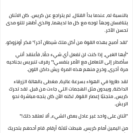
بالنسبة له، عندما بدأ القتال، لم يتراجع عن كريس. كان الاثنان
يتنافسان وجهاً لوجه مع كل ما لديهما، والذي أظهر للتو مدى
تحسن الآخر.
’لقد أصبح بهذه القوة من أكل ملك شيطان آخر؟‘ فكر أونزوكو.
"أيها الغبي، إذا كنت لن تفعل أي شيء حقًا، فأعتقد أنني
سأضطر إلى التعامل مع الأمر بنفسي!" رفرف تنبريس بجناحيه
مرة أخرى، وخرج منهم هذه المرة ريش داكن اللون.
لقد طاروا في الهواء بسرعة عالية، مغطى بالهالة الزرقاء
الداكنة، ويبدون مثل الهجمات التي جاءت من قبل. لقد تحرك
كريس، متجنبًا إعصار القوة، لكنه الآن كان يتجه مباشرة نحو
الريش.
"اثنان على واحد غير عادل بعض الشيء، ألا تعتقد ذلك!"
من اليمين أمام كريس، هبطت ثلاثة أرقام. قام أحدهم بتحريك