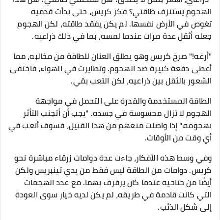
الهجوم يستنزف طاقتي؟ فكر كريس، حتى بدأت قدميه
تغوص في الأرض نفسها. لم يكن يفقد طاقته، لكن الهجوم
جعله أثقل عدة مرات عندما لمسه، بما في ذلك ذراعيه.
"أرغه!" صرخ كريس وهو يطلق العنان للطاقة من مخالبه، مما
أعطى دفعة كبيرة ضد الهجوم. وتطايرت في الهواء، فاختفى
الشعور بالثقل بين ذراعيه، لكن التعب بقي.
الطاقة المستخدمة والقدرة على التحمل في مواجهة
الهجوم لا تزال محسوسة في جسده. "يجب أن أتجنب التأثر
بهجومه." إذا واصلت منعهم من هذا القبيل، فسوف أتعب في
أي وقت من الأوقات.
وفي وسط هذه الأفكار، جاءت عدة دوامات زرقاء مباشرة نحو
كريس. دوامات من الطاقة ليس فقط من يدي تينبريس ولكن
أيضًا من جناحيه عندما كان يرفرف بهما. مع عدد الهجمات
التي كانت قادمة في طريقه، لم يكن لديه خيار سوى العودة
إلى شكل الذئب.