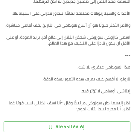
اسمي كازوكي سوزوكي، شخصٌ انتقل إلى عالمٍ آخر، يريد العودة، أو على
نظر إليهما. كان سوزوكي مرتبكًا وقال: "أنا آسف، لكنني لست قويًا كما
تظن. أنا مجرد نينجا بثلاث نجوم."
إضافة للمفضلة