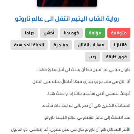
رواية الشاب اليتيم انتقل الى عالم ناروتو
متوقفة
مؤلفة
كوميديا
أكشن
دراما
فانتازيا
مهارات القتال
مغامرة
الحياة المدرسية
قوى خارقة
رعب
الأمر المذهل هو أن ناروتو كان في مثل عمري. أما إيتاشي، ذو الذيول