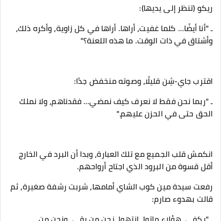
‎ـ "أنا أيضًا… كلما غفيت، أراها. أراها في كل زاوية، وأكره ذلك،
وأشتاق في ذات الوقت. ما هذه اللعنة؟"
‎ـ "ربما نحن فقط لا نعرف كيف نمضي… فقدناهم، ولا نملك
الحق حتى في الحزن عليهم."
‎انكمش قلب الجميع مع تلك العبارة، وبدا أن البرد في الخارج
أقل قسوة من البرود الذي اجتاح أرواحهم.
‎رفعت سيدة مين كوب الشاي أمامها، شربت رشفة صغيرة، ثم
قالت بهدوء صارم:
‎ـ "يكفي. هؤلاء ماتوا، انتهوا. نحن من بقي، ونحن من