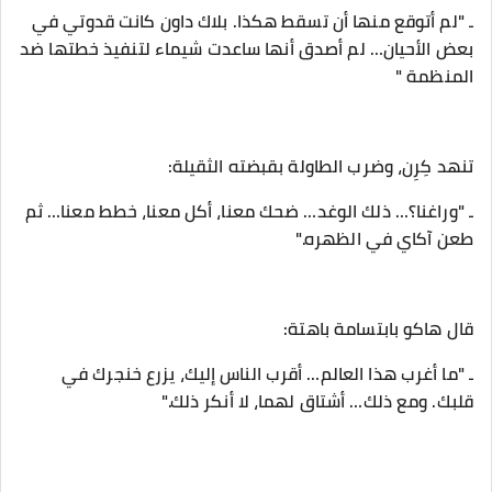
‎ـ "لم أتوقع منها أن تسقط هكذا. بلاك داون كانت قدوتي في
بعض الأحيان… لم أصدق أنها ساعدت شيماء لتنفيذ خطتها ضد
المنظمة "
‎ـ "وراغنا؟… ذلك الوغد… ضحك معنا، أكل معنا، خطط معنا… ثم
طعن آكاي في الظهره."
‎ـ "ما أغرب هذا العالم… أقرب الناس إليك، يزرع خنجرك في
قلبك. ومع ذلك… أشتاق لهما، لا أنكر ذلك."