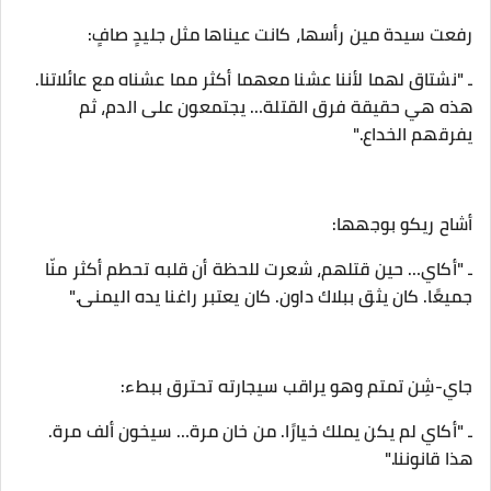
‎ـ "نشتاق لهما لأننا عشنا معهما أكثر مما عشناه مع عائلاتنا.
هذه هي حقيقة فرق القتلة… يجتمعون على الدم، ثم
يفرقهم الخداع."
‎ـ "أكاي… حين قتلهم، شعرت للحظة أن قلبه تحطم أكثر منّا
جميعًا. كان يثق ببلاك داون. كان يعتبر راغنا يده اليمنى."
‎ـ "أكاي لم يكن يملك خيارًا. من خان مرة… سيخون ألف مرة.
هذا قانوننا."