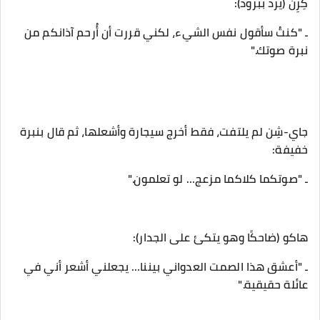
‎ـ "كنتُ سأقول نفس الشيء، لكني قررت أن أُرحم آذانكم من
نبرة صوتك."
‎جاي-شِن لم يلتفت، فقط أخرج سيجارة وأشعلها، ثم قال بنبرة
خفيفة:
‎ـ "أعشق هذا الصمت العدواني بيننا… يجعلني أشعر أني في
عائلة حقيقية."