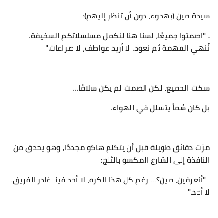
‎ـ "اصمتوا جميعًا، لسنا هنا لنكمل مسلسلاتكم السخيفة.
نُنهي المهمة ثم نعود. لا أريد عواطف، لا صراعات."
‎مرّت دقائق طويلة قبل أن يتكلم هاكو مجددًا، وهو يحدق من
النافذة إلى الشارع المكسو بالثلج:
‎ـ "أتعرفين، مين؟... رغم كل هذا الكره، لا أحد فينا غادر الفريق.
لا أحد."