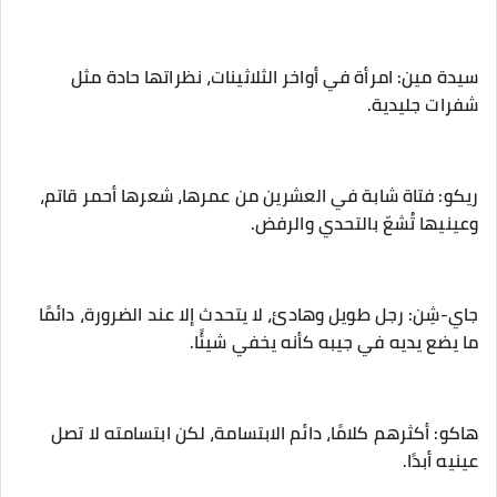
‎سيدة مين: امرأة في أواخر الثلاثينات، نظراتها حادة مثل
شفرات جليدية.
‎ريكو: فتاة شابة في العشرين من عمرها، شعرها أحمر قاتم،
وعينيها تُشعّ بالتحدي والرفض.
‎جاي-شِن: رجل طويل وهادئ، لا يتحدث إلا عند الضرورة، دائمًا
ما يضع يديه في جيبه كأنه يخفي شيئًا.
‎هاكو: أكثرهم كلامًا، دائم الابتسامة، لكن ابتسامته لا تصل
عينيه أبدًا.