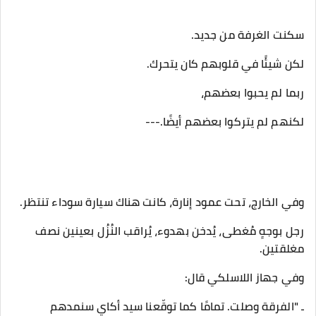
‎رجل بوجهٍ مُغطى، يُدخن بهدوء، يُراقب النُزُل بعينين نصف
مغلقتين.
‎ـ "الفرقة وصلت. تمامًا كما توقّعنا سيد أكاي سنمدهم