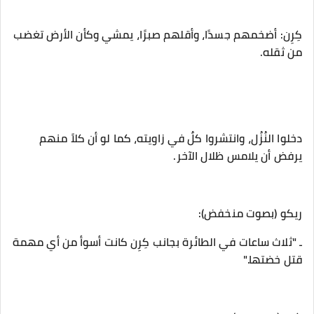
‎كِرِن: أضخمهم جسدًا، وأقلهم صبرًا، يمشي وكأن الأرض تغضب
من ثقله.
‎دخلوا النُزُل، وانتشروا كلٌ في زاويته، كما لو أن كلاً منهم
يرفض أن يلامس ظلال الآخر.
‎ـ "ثلاث ساعات في الطائرة بجانب كِرِن كانت أسوأ من أي مهمة
قتل خضتها."