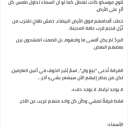
ثلوج موسكو كانت تهطل كما لو أن السماء تحاول طمس كل
أثرٍ على الأرض.
‎خطت أقدامهم فوق الأرض البيضاء، خمسُ ظلالٍ تقترب من
نُزُل قديم قرب حافة المدينة.
‎البردُ لم يكن أقسى ما واجهوه، بل الصمت المشحون بين
بعضهم البعض.
‎الفرقة تُدعى "بيغ وان"، اسمٌ يُثير الخوف في أعين العارفين،
لكن من ينظر إليهم الآن سيشعر بشيءٍ آخر…