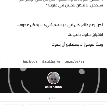
سيكمل. لا مكان للحنين في قلوبنا."
2025/08/11
·
78 مشاهدة
·
906 كلمة
onitchannn
الدعم