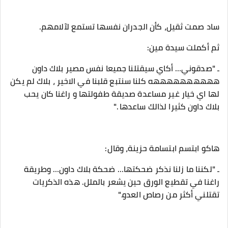
‎ـ "صدقوني… أكاي سيقتلنا جميعا نفس مصير بلاك داون
ههههههههههه كلنا سنتبع قلبنا في الاخير ، بلاك لم يكن
لها اي خيار غير مساعدة صديقة طفولتها و راغنا كان يحب
بلاك داون كثيرا لذالك ساعدها ."
‎ـ "لكننا ما زلنا نذكر ضحكتها… ضحكة بلاك داون… وطريقة
راغنا في تقطيع الورق حين يشعر بالملل. هذه الذكريات
تقتلني أكثر من رصاص العدو."