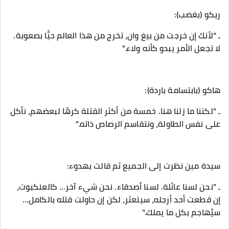
‎ـ "لأنك إن خرجت من بيغ وان، تخرج من هذا العالم حيًّا بصعوبة.
لا تجعل الأمر يبدو كأنه ولاء."
‎ـ "لكننا ما زلنا هنا. خمسة من أكثر القتلة كرهًا لبعضهم، نأكل
على نفس الطاولة، ونتقاسم الرصاص ذاته."
‎ـ "نحن لسنا عائلة. لسنا أصدقاء. نحن شيء آخر… كالعنكبوت،
إن قطعت أحد أرجله، سيتعثر، لكن إن حاولت قتله بالكامل…
سيُهاجم بكل ما يملك."