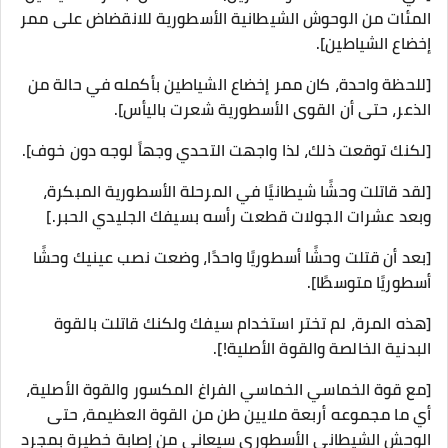
المئات من الوحوش الشيطانية الأسطورية للانقضاض على ممر
إخضاع الشياطين].
[للحظة واحدة، كان ممر إخضاع الشياطين بأكمله في حالة من
الذعر، حتى أن القوى الأسطورية شعرت باليأس].
[لكنك توقعت ذلك، لذا واجهت التحدي وجهاً لوجه دون خوف].
[لقد قاتلت وحشًا شيطانيًا في المرحلة الأسطورية المبكرة،
وبعد عشرات الجولات قطعت رأسه بسيفك الجليدي الحبر.]
[بعد أن قتلت وحشًا أسطوريًا واحدًا، وضعت نصب عينيك وحشًا
أسطوريًا متوسطًا].
[هذه المرة، لم تختر استخدام سيفك ولكنك قاتلت بالقوة
البدنية الخالصة والقوة الأصلية!].
[مع قوة الخماسي الخماسي الفراغ المكسور والقوة الأصلية،
أي ما مجموعه أربعة ملايين طن من القوة العظيمة، حتى
الوحش الشيطاني الأسطوري سيعاني من إصابة خطيرة بمجرد