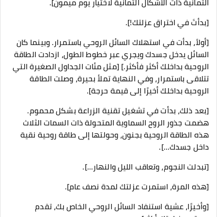
الثمانية ذات الأشكال الثمانية لاختيار يوم ميمون].
[بدأتَ في اختراق عزلتك!].
[أولاً، بدأت في استهلاك السائل الروحي باستمرار. وبينما كان
السائل يدخل جسدك ويجري عبر خطوط الطول، ازدادت الطاقة
الروحية بداخلك أكثر فأكثر.] [مثل مئات الجداول الصغيرة التي
تتلاقى باستمرار، وفي النهاية تملأ بحيرة، وصلت الطاقة
الروحية بداخلك أخيرًا إلى قيمة حرجة].
[بعد ذلك، بدأت في تشغيل تقنية الزراعة بشكل محموم.
هضمت جذور الروح السماوية المتحولة ذات السمات الثلاث
هذه الطاقة الروحية بجنون، وحولتها إلى طاقة روحية نقية
داخل جسدك...].
[تبدلت النجوم، وتعاقب الليل والنهار...].
[هذه المرة، استمرت عزلتك لمدة نصف عام].
[وأخيرًا، عشية استنفاد السائل الروحي الخاص بك، تقدم