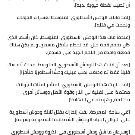
أن تصيب نقطة حيوية لديه].
[لقد قاتلت الوحش الأسطوري المتوسط لعشرات الجولات
ونجحت في قتله].
[عندما مات هذا الوحش الأسطوري المتوسط، كان رأسه، الذي
كان بحجم قمة جبل، قد تحطم بشكل مسطح، ولم يكن هناك
قطعة واحدة من اللحم الجيد على جسده].
[بعد أن قتلت هذا الوحش الأسطوري المتوسط، عدلت أنفاسك
قليلاً فقط ثم وضعت نصب عينيك وحشًا أسطوريًا متأخرًا].
[لقد حاربت هذا الوحش الأسطوري المتأخر لمئات الجولات
معتمدًا على تقنية لي النار وقوة الأصل ووسائل أخرى
مختلفة، وهزمته في النهاية!]
[في ساحة المعركة، لفت إنجازك بقتل ثلاثة وحوش أسطورية
على التوالي انتباه الوحوش الشيطانية الأسطورية بسرعة].
[وسرعان ما شنّ وحش أسطوري في الذروة ووحش أسطوري