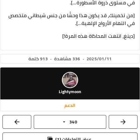
في مستوى ذروة الأسطورة...].
[من تخمينك، قد يكون هذا وحشًا من جنس شيطاني متخصص
في التهام الأرواح الإلهية...].
[دينغ، انتهت المحاكاة هذه المرة!]
2025/01/11
·
336 مشاهدة
·
913 كلمة
Lightymoon
الدعم
340
عرض التعليقات (
1
)