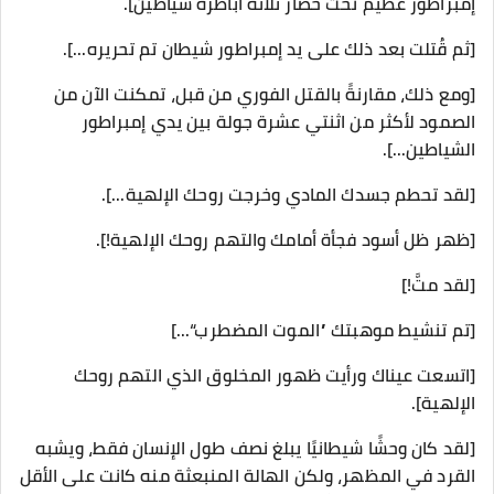
إمبراطور عظيم تحت حصار ثلاثة أباطرة شياطين].
[ثم قُتلت بعد ذلك على يد إمبراطور شيطان تم تحريره...].
[ومع ذلك، مقارنةً بالقتل الفوري من قبل، تمكنت الآن من
الصمود لأكثر من اثنتي عشرة جولة بين يدي إمبراطور
الشياطين...].
[لقد تحطم جسدك المادي وخرجت روحك الإلهية...].
[ظهر ظل أسود فجأة أمامك والتهم روحك الإلهية!].
[لقد متَّ!]
[تم تنشيط موهبتك ”الموت المضطرب“...]
[اتسعت عيناك ورأيت ظهور المخلوق الذي التهم روحك
الإلهية].
[لقد كان وحشًا شيطانيًا يبلغ نصف طول الإنسان فقط، ويشبه
القرد في المظهر، ولكن الهالة المنبعثة منه كانت على الأقل