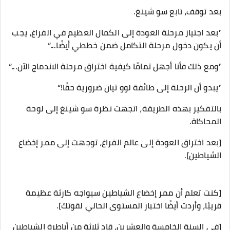
بعد توقف، تابع سو شينغ.
”بعد اجتياز مرحلة العودة إلى الكمال العظيم في الفراغ، يجب
أن يكون دخول مرحلة التكامل ضمن خططي أيضًا...“
”ومع ذلك فأنا أجهل تمامًا كيفية اختراق مرحلة الاندماج الآن...“
”يبدو أن الرحلة إلى طائفة لوو تيان ضرورية حقًا!“
بالتفكير بهذه الطريقة، اتجهت نظرة سو شينغ إلى لوحة
المحاكاة.
[بعد اختراق العودة إلى عالم الفراغ، توجهت إلى ممر إخضاع
الشياطين].
[كنت تعلم أن ممر إخضاع الشياطين سيواجه كارثة عظيمة
قريبًا، وأردت أيضًا اختبار المستوى الحالي لقوتك].
[في السنة الخامسة والعشرين، قاد ثلاثة من أباطرة الشياطين