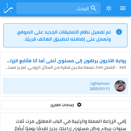
البحث
تم تفعيل نظام التعليقات الجديد على الموقع،
ونعمل على إضافته لتطبيق الهاتف قريبًا.
رواية الآخرون يرتقون إلى مستوى أعلى أما أنا فأتابع الزراعة
340 - الفصل 340: تسعة ملايين قطرة من السائل الروحي، تعزيز مستوى الزراعة بشكل مكثف! (3)
Lightymoon
2025/01/11
إعدادات القارئ
[في الزراعة المملة والرتيبة في الباب المغلق، مرت ثلاث
سنوات ببطء، وكان مستوى زراعتك يحرز تقدمًا يوميًا أيضًا].