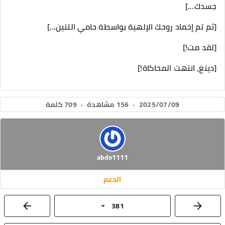
جسدك...]
[ثم تم إخماد روحك الإلهية بواسطة حامي التنين...]
[لقد مت!]
[دينغ، انتهت المحاكاة!]
2025/07/09
·
156 مشاهدة
·
709 كلمة
abdo1111
الدعم
381