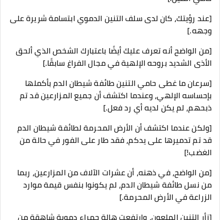
[عند رؤيتك، كان لدى سلف التنين الدموي ابتسامة شريرة على
وجهه.]
[من الواضح أنه تعرف عليك أيضًا باعتبارك الشخص الذي ألحق
الأذى الشديد بروحه الإلهية في مجال الفراغ سابقًا.]
[سرعان ما غطى حامي التنين طائفة شيطان الدم بأكملها
بإحساسه الإلهي، وعندما اكتشف أن جميع المزارعين قد تم
ذبحهم، لم يكن لديه أي رد فعل.]
[ولكن عندما اكتشف أن الأرض المحرمة لطائفة شيطان الدم
قد تم تدميرها على يدكم، فقد طار على الفور في حالة من
الغضب!]
[من الواضح، في ذهنه، أن عشرات الآلاف من المزارعين، ربما
من نسل طائفة شيطان الدم، لم يكونوا بنفس قيمة موارد
الزراعة في الأرض المحرمة.]
[زأر التنين الملعون، وارتفعت هالة حمراء دموية شاهقة من