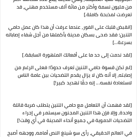
من مليون نسمة وأكثر من مائة ألف مستخدم مهني، قد
تعرضت لمذبحة كاملة.]
[انقبض قلبك على الفور، عندما عرفت أن هذا كان عمل حامي
التنين؛ فقد ضحى بسكان مدينة بأكملها من أجل شفاء إصاباته
بسرعة...]
[لقد ندمت إلى حد ما على أفعالك المتهورة السابقة.]
[لم تكن قسوة حامي التنين تعرف حدودًا؛ فعلى الرغم من
إصابته، إلا أنه كان لا يزال يقدم التضحيات بين عامة الناس
لاستعادة نفسه... إنه حقًا تهديد كبير!]
[لقد فهمت أن التعامل مع حامي التنين يتطلب ضربة قاتلة
واحدة، وإلا فإن هذا التنين المجنون سيستمر في إجراء
التضحيات الدموية في جميع أنحاء المدينة في أي وقت!]
في العالم الحقيقي، رأى سو شينغ النص أمامه، ووجهه أصبح