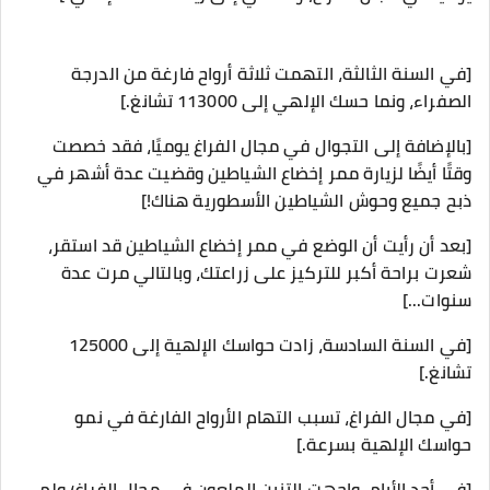
[في السنة الثالثة، التهمت ثلاثة أرواح فارغة من الدرجة
الصفراء، ونما حسك الإلهي إلى 113000 تشانغ.]
[بالإضافة إلى التجوال في مجال الفراغ يوميًا، فقد خصصت
وقتًا أيضًا لزيارة ممر إخضاع الشياطين وقضيت عدة أشهر في
ذبح جميع وحوش الشياطين الأسطورية هناك!]
[بعد أن رأيت أن الوضع في ممر إخضاع الشياطين قد استقر،
شعرت براحة أكبر للتركيز على زراعتك، وبالتالي مرت عدة
سنوات...]
[في السنة السادسة، زادت حواسك الإلهية إلى 125000
تشانغ.]
[في مجال الفراغ، تسبب التهام الأرواح الفارغة في نمو
حواسك الإلهية بسرعة.]
[في أحد الأيام، واجهت التنين الملعون في مجال الفراغ؛ ولم