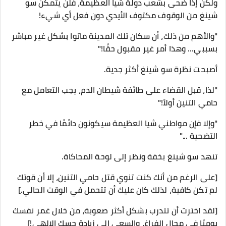
ولكن إذا ضحى بشعب دولة شيا العظيمة، فلن يتمكن سو
شينغ من الوقوف مكتوف الأيدي دون فعل أي شيء!
"والأهم من ذلك، أن سكان تلك المدينة ماتوا بشكل غير مباشر
بسببي... وهذا أمر غير مقبول حقًا!"
أصبحت نظرة سو شينغ أكثر جدية.
"لذا، قبل القضاء على طائفة شيطان الدم، يجب التعامل مع
حامي التنين أولاً!"
"وإلا فإن مواطني شيا العظيمة سيكونون دائمًا في خطر
التضحية ..."
تنهد سو شينغ بخفة ونظر إلى لوحة المحاكاة.
[على الرغم من أنك كنت تنوي قتل حامي التنين، إلا أن قوتك
لم تكن كافية، لذلك كان عليك أن تتحمل في الوقت الحالي.]
[لقد اخترت أن تتدرب بشكل أكثر صعوبة، من خلال غمر نفسك
يوميًا في مجال الفراغ، والسعي إلى زيادة حسك الإلهي!]