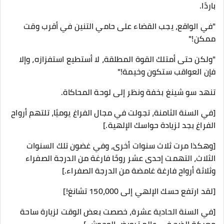
باردًا.
"في الواقع، يجب القضاء على حامي التنين في أقرب وقت
ممكن!"
"ولكن حتى أمتلك القوة المطلقة، لا أستطيع استفزازه، وإلا
فإن العواقب ستكون وخيمة!"
تنهد سو شينغ بخفة ونظر إلى لوحة المحاكاة.
[في السنة الثامنة، تجولت في مجال الفراغ يوميًا، تلتهم أرواح
الفراغ بجد لزيادة حواسك الإلهية.]
[وهكذا مرت ثلاث سنوات أخرى، وفي غضون تلك السنوات
الثلاث، التهمت إحدى عشر روحًا فارغة من الدرجة الصفراء
وثلاثة أرواح فارغة غامضة من الدرجة الصفراء.]
[لقد ارتفع حسك الإلهي إلى 150،000 تشانغ!]
[في السنة الحادية عشرة، خصصت بعض الوقت لزيارة ساحة