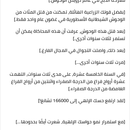
معركة الذبح في عالم ترويض الوحوش.]
[بفضل قوتك الزراعية الهائلة، تمكنت من قتل المئات من
الوحوش الشيطانية الأسطورية في غضون عام واحد فقط.]
[بعد قتل هذه الوحوش، عرفت أن هذه المحاكاة يمكن أن
تستمر لثلاث سنوات أخرى.]
[بعد ذلك، واصلت التجوال في المجال الفارغ.]
[مرت ثلاث سنوات أخرى…]
[في السنة الخامسة عشرة، على مدى ثلاث سنوات، التهمت
عشرة أرواح فراغ من الدرجة الصفراء واثنتين من أرواح الفراغ
الغامضة من الدرجة الصفراء.]
[لقد ارتفع حسك الإلهي إلى 166000 تشانغ!]
[مع استمرار نمو حواسك الإلهية، شعرت أيضًا بحدودها...]