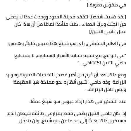
في طقوس دموية.]
[لقد ذهبت شخصيًا لتفقد مدينة الحدود ووجدت عددًا لا يحصى
من الجثث وبرك الدماء... كنت متأكدًا تمامًا من أن هذا كان
عمل حامي التنين!]
في العالم الحقيقي، رأى سو شينغ هذا وعبس قليلاً، وهمس:
"في الواقع، مع تقنية حماية الأسرار السماوية، لا يستطيع
حامي التنين اكتشافي..."
ومع ذلك، بعد أن حُرم من أكبر مصدر للتضحيات الدموية وموارد
الزراعة، وجّه حامي التنين أنظاره نحو مملكة شيا العظيمة!
وليس داخل الزنزانة...
عند التفكير في هذا، ازداد عبوس سو شينغ عمقًا.
إذا كان حامي التنين يضحي فقط بمزارعي طائفة شيطان الدم،
فسيكون ذلك بعيدًا إلى حد ما عن سو شينغ، ولن يتدخل.