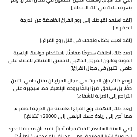
يتعرف عليك في تلك اللحظة.]
[لقد استعد لقيادتك إلى روح الفراغ الغامضة من الدرجة
الصفراء.]
[لقد لعبت بذكاء ونجحت في قتل روح الفراغ.]
[بعد ذلك، أطلقت هجومًا مفاجئًا، باستخدام حواسك الإلهية
القوية وقانون المرجل الذهبي لتحقيق الأمنيات، للقضاء على
حامي التنين في مجال الفراغ!]
[ومع ذلك، فإن الموت في مجال الفراغ لن يقتل حامي التنين
حقًا، بل سيلحق ضررًا بالغًا بروحه الإلهية، مما سيجبره على
التراجع إلى العزلة للشفاء.]
[بعد ذلك، التهمت روح الفراغ الغامضة من الدرجة الصفراء،
مما أدى إلى زيادة حسك الإلهي إلى 128000 تشانغ.]
[في السنة السابعة، تلقيت فجأة أخبارًا تفيد بأن مدينة الحدود
الجنوبية لشيا العظيمة، وهي مدينة يبلغ عدد سكانها أكثر