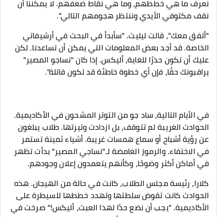
نعرف ما هي خططهم، وما هي نقاط ضعفهم. لا يمكننا أن
نقف مكتوفي الأيدي وننتظر هجومهم التالي".
"أتفق معك"، قالت ليليث. "سأبدأ في البحث في أرشيفاتي
الخاصة. قد أجد بعض المعلومات التي يمكن أن تساعدنا. لكن
عليك أن تكون حذرًا للغاية، أليكس. إذا كان "نساجو المصير"
يراقبونك حقًا، فإن أي خطوة خاطئة قد تكون قاتلة".
في الأيام التالية، ساد جو من التوتر المشحون في الأكاديمية.
الحوادث الغريبة لم تتوقف، بل ازدادت وتيرتها. طلاب يبلغون
عن رؤية أشباح أو سماع همسات غريبة. أشياء ثمينة تستمر
في الاختفاء. والرموز الغامضة لـ"نساجي المصير" بدأت تظهر
في أماكن أكثر وضوحًا، وكأنهم يتعمدون إعلان وجودهم.
كلارا، رئيسة مجلس الطلاب، كانت في حالة من الهيجان. هذه
الحوادث كانت تقوض سلطتها وتهدد خططها للسيطرة على
الأكاديمية. "يجب أن نضع حدًا لهذا العبث، أليكس!" صرخت في