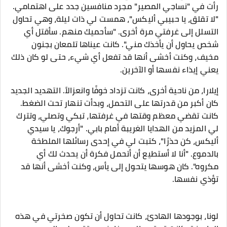
رأت في "نساجي المصير" مجرد منافسين جدد على اهتمامي.
"لا تقلق، يا حبيبي أليكس"، همست لي ذات ليلة، وهي تحاول
التسلل إلى غرفتي مرة أخرى. "سأحميك منهم. سأقتل أي
شخص يحاول أن يأخذك مني". كانت عيناها تلمعان بجنون
مخيف، وكنت أخشى أنها قد تفعل أي شيء، حتى لو كان ذلك
يعني إيذاء نفسها أو الآخرين.
إيلارا، من ناحية أخرى، كانت تزداد خوفًا وانعزالاً. التهديد الجديد
كان أكبر من قدرتها على التحمل، وبدأت تنهار تحت الضغط.
كانت تقضي معظم وقتها في غرفتها، تبكي وتصلي، وتترك
لي المزيد من الهدايا الغريبة أمام بابي. "أرجوك، يا سيدي
أليكس، كن حذرًا"، كتبت لي في إحدى رسائلها الملطخة
بالدموع. "أنا لا أستطيع أن أتحمل فكرة أن يحدث لك أي
مكروه". كان هوسها يتحول إلى يأس، وكنت أخشى أنها قد
تؤذي نفسها.
لونا، بوجودها الهادئ، كانت تحاول أن تكون صخرتي في هذه