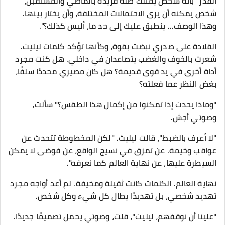
القدر" بأنه شخص يمتلك صلة فريدة بالماضي والمستقبل،
شخص يمكنه أن يرى الاحتمالات المختلفة، وأن يختار بينها.
وهذا الوصف... ينطبق عليك إلى حد ما، أليس كذلك؟".
القلادة على صدري نبضت بقوة، وكأنها تؤكد كلمات ليليث.
شعرت بالخوف والغضب يتصاعدان في داخلي. هل كنت مجرد
أداة أخرى في يد قوى قديمة؟ هل كان مصيري محددًا سلفًا،
بغض النظر عما فعلته؟
"وماذا يحدث إذا تمكنوا من إكمال هذا الطقس؟" سألت،
وصوتي أجش.
"لا أعرف بالضبط"، قالت ليليث. "لكن المخطوطة تتحدث عن
عواقب وخيمة. عن تمزق في نسيج الواقع، عن فوضى لا يمكن
السيطرة عليها، عن نهاية العالم كما نعرفه".
نهاية العالم. الكلمات كانت ثقيلة ومخيفة. لم أعد أواجه مجرد
تهديد شخصي، بل تهديدًا يطال كل شيء وكل شخص.
"علينا أن نوقفهم، ليليث"، قلت، وصوتي يحمل تصميمًا جديدًا.