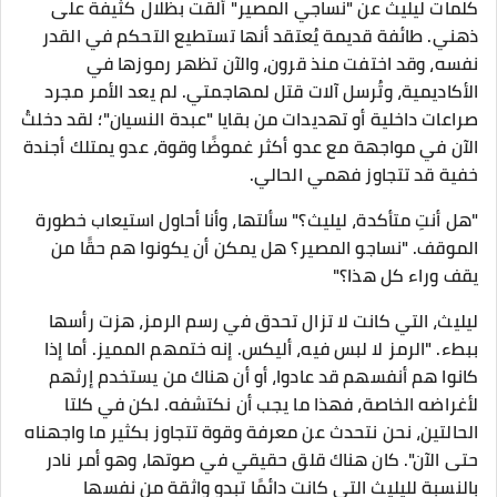
كلمات ليليث عن "نساجي المصير" ألقت بظلال كثيفة على
ذهني. طائفة قديمة يُعتقد أنها تستطيع التحكم في القدر
نفسه، وقد اختفت منذ قرون، والآن تظهر رموزها في
الأكاديمية، وتُرسل آلات قتل لمهاجمتي. لم يعد الأمر مجرد
صراعات داخلية أو تهديدات من بقايا "عبدة النسيان"؛ لقد دخلتُ
الآن في مواجهة مع عدو أكثر غموضًا وقوة، عدو يمتلك أجندة
خفية قد تتجاوز فهمي الحالي.
"هل أنتِ متأكدة، ليليث؟" سألتها، وأنا أحاول استيعاب خطورة
الموقف. "نساجو المصير؟ هل يمكن أن يكونوا هم حقًا من
يقف وراء كل هذا؟"
ليليث، التي كانت لا تزال تحدق في رسم الرمز، هزت رأسها
ببطء. "الرمز لا لبس فيه، أليكس. إنه ختمهم المميز. أما إذا
كانوا هم أنفسهم قد عادوا، أو أن هناك من يستخدم إرثهم
لأغراضه الخاصة، فهذا ما يجب أن نكتشفه. لكن في كلتا
الحالتين، نحن نتحدث عن معرفة وقوة تتجاوز بكثير ما واجهناه
حتى الآن". كان هناك قلق حقيقي في صوتها، وهو أمر نادر
بالنسبة لليليث التي كانت دائمًا تبدو واثقة من نفسها