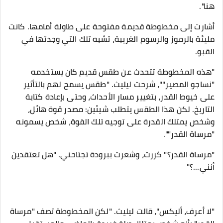
هنا".
أشارت إلى مخطوطة قديمة مفتوحة على طاولة أمامها. كانت
مليئة بالرموز والرسوم الغريبة، تشبه تلك التي وجدتها في
القبو.
"هذه المخطوطة تتحدث عن طقس قديم كان يستخدمه
"نساجو المصير""، شرحت ليليث. "طقس يسمح لهم بالتأثير
على خيوط القدر، بتغيير مسار الأحداث، وحتى بإعادة كتابة
التاريخ. لكن هذا الطقس يتطلب شيئين: مصدر قوة هائل،
وشخص يمتلك القدرة على توجيه تلك القوة، شخص يسمونه
"مرساة القدر"".
"مرساة القدر؟" كررت، وشعرت ببرودة تجتاحني. "هل تعتقدين
أنني...؟"
"لا أعرف، أليكس"، قالت ليليث. "لكن المخطوطة تصف "مرساة