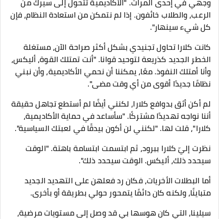
وجهي في إحدى المرات. "الأكاديمية تتحول إلى سيرك من
الرعب، والطلاب خائفون. إذا لم نتمكن من استعادة النظام، فإن
كل شيء سينهار".
كانت كلارا تحاول تجنيدي بشكل أكثر صراحة الآن، مستغلة
الخطر الجديد كذريعة لتوحيد قوانا. "أنت تمتلك القوة، أليكس،
وأنا أمتلك النفوذ. معًا، يمكننا أن نحمي الأكاديمية، وأن نبني
نظامًا جديدًا أقوى من أي وقت مضى".
لم أكن أثق بدوافع كلارا، لكنني أيضًا لم أستطع تجاهل حقيقة
أننا نواجه تهديدًا مشتركًا. "سأساعد في حماية الأكاديمية،
كلارا"، قلت لها. "لكنني لن أكون بيدقًا في لعبتك السياسية".
نظرت إليّ كلارا ببرود، ثم ابتسمت ابتسامة باهتة. "الوقت
سيحدد ذلك، أليكس. الوقت سيحدد ذلك".
أما البطلات الأخريات، فكان رد فعلهن على التهديد الجديد
متباينًا، ولكنه كان دائمًا يتمحور حولي بطريقة أو بأخرى.
سيلينا، التي كان هوسها بي قد وصل إلى مستويات مرضية،