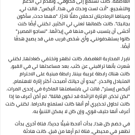
العاصفة. كانت تستمع إلى مخاوفي، وتقدم لي الدعم
والتشجيع. "أنت لست وحدك في هذا، أليكس"، قالت لي،
وعيناها الرماديتان تحملان دفئًا نادرًا. "مهما حدث، سأكون
بجانبك". كانت كلماتها تعني لي الكثير، لكنني أيضًا كنت
أخشى أن يتسبب قربي منها في إيذائها. "نساجو المصير"
كانوا يستهدفونني، وأي شخص قريب مني قد يصبح هدفًا
أيضًا.
نايرا، المحاربة الغامضة، كانت تظهر وتختفي كعادتها، لكنني
شعرت بأنها تراقبني عن كثب. بعد مساعدتها لي في القبو،
كانت هناك رابطة غريبة بيننا، رابطة مبنية على الاحترام
المتبادل والحذر. "يبدو أن حياتك أصبحت أكثر إثارة للاهتمام،
أليكس إيستر"، قالت لي بابتسامتها الماكرة في إحدى المرات.
"لكن تذكر، الإثارة الزائدة قد تكون قاتلة". لم أكن أعرف ما إذا
كانت تحاول تحذيري أم أنها كانت تستمتع بالدراما. لكنني كنت
أعرف أنها حليف قوي، وإن كان لا يمكن التنبؤ به.
في خضم كل هذا، بدأت ألاحظ شيئًا جديدًا. فتاة أخرى بدأت
تظهر في محيطي، فتاة لم أرها من قبل. كانت هادئة