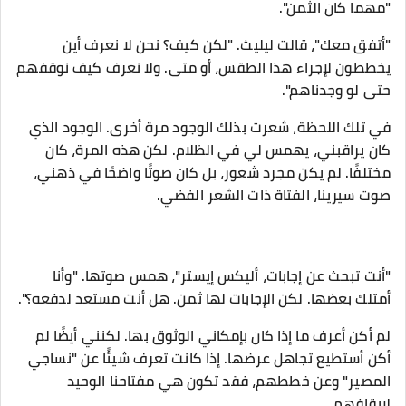
"مهما كان الثمن".
"أتفق معك"، قالت ليليث. "لكن كيف؟ نحن لا نعرف أين
يخططون لإجراء هذا الطقس، أو متى. ولا نعرف كيف نوقفهم
حتى لو وجدناهم".
في تلك اللحظة، شعرت بذلك الوجود مرة أخرى. الوجود الذي
كان يراقبني، يهمس لي في الظلام. لكن هذه المرة، كان
مختلفًا. لم يكن مجرد شعور، بل كان صوتًا واضحًا في ذهني،
صوت سيرينا، الفتاة ذات الشعر الفضي.
"أنت تبحث عن إجابات، أليكس إيستر"، همس صوتها. "وأنا
أمتلك بعضها. لكن الإجابات لها ثمن. هل أنت مستعد لدفعه؟".
لم أكن أعرف ما إذا كان بإمكاني الوثوق بها. لكنني أيضًا لم
أكن أستطيع تجاهل عرضها. إذا كانت تعرف شيئًا عن "نساجي
المصير" وعن خططهم، فقد تكون هي مفتاحنا الوحيد
لإيقافهم.