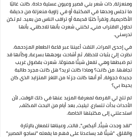
ومنعزلة، ذات شعر بني قصير وعيون عسلية حادة. كانت غالبًا
ما تجلس وحدها في المكتبة أو في زاوية منعزلة من حديقة
الأكاديمية، وتقرأ كتبًا قديمة أو تراقب الناس من بعيد. لم تكن
تحاول الاقتراب مني، لكنني شعرت بأنها تلاحظني، بأنها
تدرسني.
في إحدى المرات، التقت أعيننا عبر قاعة الطعام المزدحمة.
نظرت إليّ بثبات للحظة، ثم أشاحت بوجهها بسرعة، وكأنها قد
تم ضبطها وهي تفعل شيئًا ممنوعًا. شعرت بفضول غريب
تجاهها. من كانت؟ وماذا كانت تريد؟ هل كانت مجرد طالبة
جديدة خجولة، أم أنها كانت جزءًا من اللغز المتزايد الذي كان
يحيط بي؟
لم تتح لي الفرصة لمعرفة المزيد عنها في ذلك الوقت، لأن
الأحداث بدأت تتسارع. ليليث، بعد أيام من البحث المكثف،
استدعتني إلى مكتبتها الخاصة.
"لقد وجدت شيئًا، أليكس"، قالت، وعيناها تلمعان بالإثارة
والقلق. "شيئًا قد يساعدنا على فهم ما يفعله "نساجو المصير"