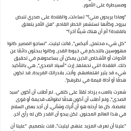
ومسيطرة على الأمور.
"وماذا يريدون مني؟" تساءلت، والقلادة على صدري تنبض
ببرود، وكأنها تستشعر الخطر القادم. "هل الأمر يتعلق
بالقلادة؟ أم أن هناك شيئًا آخر؟"
"كل شيء محتمل، أليكس"، قالت ليليث. "نساجو المصير كانوا
مهووسين بالتحكم في خيوط القدر، وكانوا يبحثون دائمًا عن
الأدوات أو الأشخاص الذين يمكن أن يساعدوهم في تحقيق
ذلك. القلادة التي تحملها، إرث "أسياد الصدى"، هي بالتأكيد
شيء قد يثير اهتمامهم. وأنت، بقدراتك الفريدة، قد تكون
هدفًا أو أداة قيمة في نظرهم".
شعرت بالعبء يزداد ثقلاً على كتفي. لم أطلب أن أكون "سيد
الصدى"، ولم أطلب أن أكون هدفًا لطوائف قديمة أو قوى
غامضة. كل ما أردته هو أن أُترك وشأني، أن أجد بعض السلام
في هذا العالم المجنون. لكن يبدو أن القدر كان له رأي آخر.
"علينا أن نعرف المزيد عنهم، ليليث"، قلت بتصميم. "علينا أن