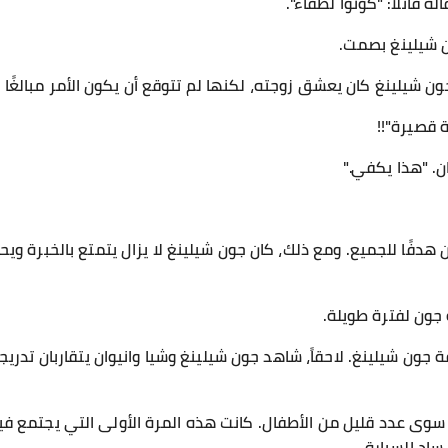
ه قائلاً: "كونوا لطفاء".
ن شيلينغ بصمت.
ن شيلينغ كان يعشق زوجته، لكنها لم تتوقع أن يكون الأمر مبالغًا ف
ة قصيرة"!!
ن. "هذا يكفي."
ان هدفًا للجميع. ومع ذلك، كان جون شيلينغ لا يزال يتمتع بالخبرة وي
 جون لفترة طويلة.
ة جون شيلينغ. لاحقاً، شاهد جون شيلينغ وشيا وانيوان يتقاربان تدريج
رة سوى عدد قليل من الأطفال. كانت هذه المرة الأولى التي يجتمع في
ساد السيارة.