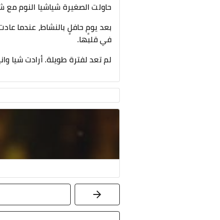
حاولت الصغيرة شياشيا النوم مع شي
بعد يومٍ حافلٍ بالنشاط، عندما عا
في قلبها.
لم تعد لفترة طويلة. أرادت شيا وان