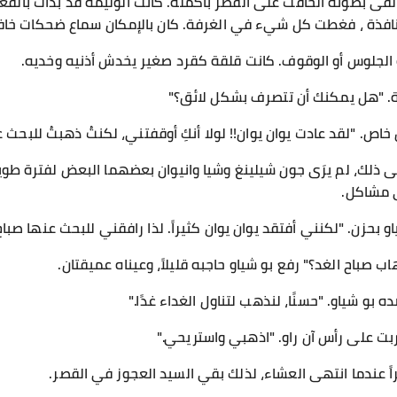
 وألقى بضوئه الخافت على القصر بأكمله. كانت الوليمة قد بدأت بال
لنافذة ، فغطت كل شيء في الغرفة. كان بالإمكان سماع ضحكات خافتة
و الجلوس أو الوقوف. كانت قلقة كقرد صغير يخدش أذنيه وخديه.
ية. "هل يمكنك أن تتصرف بشكل لائق؟"
 خاص. "لقد عادت يوان يوان!! لولا أنكِ أوقفتني، لكنتُ ذهبتُ للبحث 
ى ذلك، لم يرَى جون شيلينغ وشيا وانيوان بعضهما البعض لفترة طويلة
ي مشاكل.
و بحزن. "لكنني أفتقد يوان يوان كثيراً. لذا رافقني للبحث عنها صباح 
صباح الغد؟" رفع بو شياو حاجبه قليلاً، وعيناه عميقتان.
ه بو شياو. "حسنًا، لنذهب لتناول الغداء غدًا."
وربت على رأس آن راو. "اذهبي واستريحي."
اً عندما انتهى العشاء، لذلك بقي السيد العجوز في القصر.