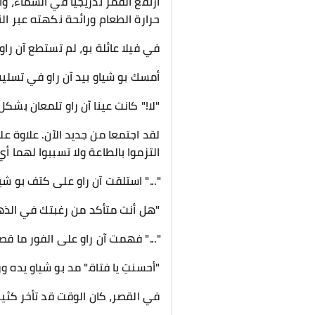
ارتفع القمر تدريجيًا في السماء،
حرارة الطعام ورائحة نكهته عبر ا
في فيلا عائلة بو، لم تستطع آن را
أمسك بو شياو بيد آن راو في تسل
"لا!" كانت عينا آن راو تلمعان بشكل
لقد اجتمعا من جديد الآن. علاوة عل
التزموا بالطاعة ولا تسببوا لهما أ
"..." استلقت آن راو على كتف بو شيا
"هل أنت متأكد من رغبتك في الذهاب 
"..." فهمت آن راو على الفور ما قصد
"أحسنتِ يا فتاة." مد بو شياو يده 
في القصر، كان الوقت قد تأخر كثير