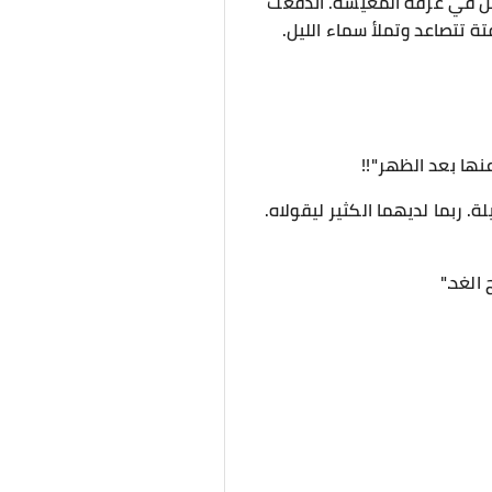
فعل في غرفة المعيشة. اندفعت
 تتصاعد وتملأ سماء الليل.
عنها بعد الظهر"!!
. ربما لديهما الكثير ليقولاه.
الغد."