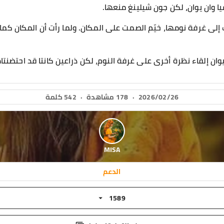
ا وان يوان، لكن جون شيلينغ منعها.
دت إلى غرفة نومها، خيّم الصمت على المكان. ولما رأت أن المكان كم
يوان إلقاء نظرة أخرى على غرفة النوم، لكن ذراعين كانتا قد احتضنتا
2026/02/26
·
178 مشاهدة
·
542 كلمة
MISA
الدعم
1589