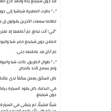
مدّ جون شيلينغ يده وأبعد أذرع أطفال
"..." نظرت الصغيرة شياشيا إلى جو
لطالما سمعت الآخرين يقولون إن جو
"أبي! أنت تبالغ. لم أعانقها إلا لفتر
احتضن جون شيلينغ خصر شيا وانيوا
لم أكن قد عانقتها حتى.
"..." طوال الطريق، كانت شيا وانيو
ولم يسمح لأحد بالنجاح.
كان السائق يعمل سائقاً لدى عائلة
في البداية، كان يقود السيارة برفق
جون شيلينغ.
شيئًا فشيئًا، لم يتبقَى في السيا
عن المكان، تأثر بالجو المبهج الذي 