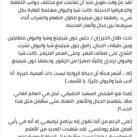
لقد مرّ وقت طويل منذ أن تفاعلت مع مختلف جوانب الثقافة
والجغرافيا الحديثة. كانت شيا وانيوان مهتمة للغاية بكل
شيء. رافقها جون شيلينغ لتناول الطعام والشراب أثناء
سيرهما بين جبال وأنهار المدينة.
تحت ظلال الخيزران ا، جلس جون شيلينغ وشيا وانيوان متقابلين.
وبين طبقات الجبال، رافق جون شيلينغ شيا وانيوان لشرب
الشاي على ضفاف النهر. وعلى الممر المزهر، كانت شيا
وانيوان ترتدي إكليلًا صغيرًا من الزهور، وحملها جون شيلينغ.
[اه... أشعر فجأة أن حبكة الرواية ليست ذات أهمية كبيرة. أنا
أحب شيا وانيوان كثيرًا. يا للأسف.]
[هذا هو الشخص السعيد الحقيقي. ثمل في العالم الفاني
معًا، يتقاسم الجبال والأنهار. اللعنة، متى سأقابل مثل هذا
الحب؟]
[على الرغم من أنك تقول إنه برنامج ترفيهي، إلا أنه في رأيي
أفضل فيلم رومانسي. لقد شاهدت العديد من الأفلام
الرومانسية، لكنها ليست مؤثرة مثل الحياة اليومية لجون