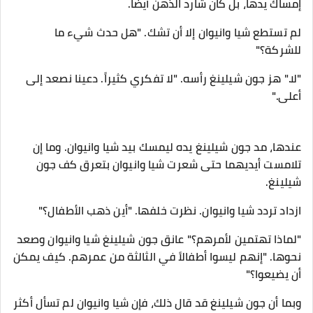
إمساك يدها، بل كان شارد الذهن أيضًا.
لم تستطع شيا وانيوان إلا أن تشك. "هل حدث شيء ما
للشركة؟"
"لا." هز جون شيلينغ رأسه. "لا تفكري كثيراً. دعينا نصعد إلى
أعلى."
عندها، مد جون شيلينغ يده ليمسك بيد شيا وانيوان. وما إن
تلامست أيديهما حتى شعرت شيا وانيوان بتعرق كف جون
شيلينغ.
ازداد تردد شيا وانيوان. نظرت خلفها. "أين ذهب الأطفال؟"
"لماذا تهتمين لأمرهم؟" عانق جون شيلينغ شيا وانيوان وصعد
نحوها. "إنهم ليسوا أطفالاً في الثالثة من عمرهم. كيف يمكن
أن يضيعوا؟"
وبما أن جون شيلينغ قد قال ذلك، فإن شيا وانيوان لم تسأل أكثر