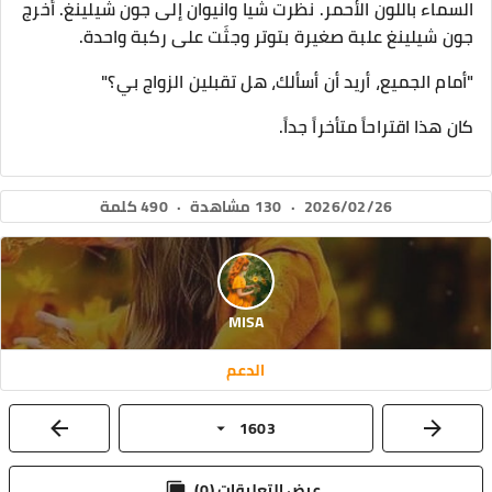
السماء باللون الأحمر. نظرت شيا وانيوان إلى جون شيلينغ. أخرج
جون شيلينغ علبة صغيرة بتوتر وجثَت على ركبة واحدة.
"أمام الجميع، أريد أن أسألك، هل تقبلين الزواج بي؟"
كان هذا اقتراحاً متأخراً جداً.
2026/02/26
·
130 مشاهدة
·
490 كلمة
MISA
الدعم
1603
عرض التعليقات (
0
)