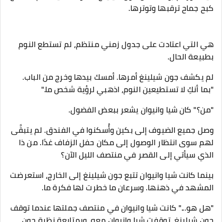
كبح جماح ترقبها وتوترها.
هي التي اعتادت على جدول زمني منتظم، لم تستطع النوم
بطبيعة الحال.
لم يكشف جون شيلينغ أمرها. أمسك بيدها وخرج من الباب.
"بما أنكِ لا تستطيعين النوم، اذهبي لرؤية شخص ما."
"من؟" كان شيا وانيوان يشعر ببعض الفضول.
وصل جميع الضيوف إلى بكين وأُسكنوا في الفندق. لم يتبقَّى
لهم سوى انتظار الوصول إلى مكان حفل الزفاف غدًا. من ذا
الذي سيأتي إلى القصر في منتصف الليل الآن؟
بينما كانت شيا وانيوان تتبع جون شيلينغ إلى الخارج، استعرضت
المشهد في ذهنها. وسرعان ما خطرت لها فكرة ما.
"هل هو..." كانت شيا وانيوان في منتصف جملتها عندما توقف
جون شيلينغ. توقفت شيا وانيوان معه. وبمتابعة نظرة جون