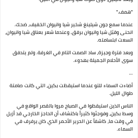
"همف."
عندما سمع جون شيلينغ شخير شيا وانيوان الخفيف، ضحك.
انحنى وقبّل شيا وانيوان برفق. وعندما شعر بعناق شيا وانيوان،
اتسعت ابتسامته.
وبعد فترة وجيزة، ساد الصمت التام في الغرفة. ولم يتدفق
سوى الأحلام الجميلة بهدوء.
...
أضاءت السماء للتو عندما استيقظت بكين، التي كانت صامتة
طوال الليل.
الناس الذين استيقظوا في الصباح مروا بالقصر الواقع في
وسط بكين، وفوجئوا كثيراً باكتشاف أن الحاجز الخارجي قد أزيل
في وقت ما، كاشفاً عن الحرير الأحمر الذي كان يرفرف في
السماء.