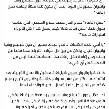
"أي تصوير؟ ألا يوجد إنترنت في منزلك؟ جون شيلينغ وشيا
وانيوان سيتزوجان اليوم. يجب أن يكون هذا مكانًا لإقامة حفل
زفاف."
"حفل زفاف؟" صُدم المارّ عندما سمع الشخص الذي بجانبه
يقول هذا. "حفل زفاف هنا؟ كيف يُعقل هذا؟ هل للأثرياء
امتيازات خاصة؟"
"يا أخي، هذه الكلمات لا تبدو جيدة. صحيح أن جون شيلينغ وشيا
وانيوان غنيان، ولكن من بين كل هؤلاء الأثرياء، هما فقط من
يستطيعان إقامة حفل زفاف هنا. بمساهماتهما، ليس من
الصعب فعل أي شيء."
كانت شيا وانيوان وجون شيلينغ شغوفين بالأعمال الخيرية. بعد
اختفائهما لأكثر من عشر سنوات، كانت شركة جون تتبرع بمبلغ
ضخم من المال كل عام للأعمال الخيرية والدعاء لهما.
لذا، حظي جون شيلينغ وشيا وانيوان بسمعة طيبة للغاية في
قلوب عامة الناس. وأصبح إقامة حفل زفاف في هذا القصر،
الذي كان يُعتبر في السابق ضرباً من الخيال، أمراً مقبولاً