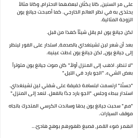
على مر السنين، كانا يكنّان لبعضهما الاحترام، وكانا مثالاً
يحتذى به في نظر العالم الخارجي. كما أصبحت جيانغ يون
الزوجة المثالية.
لكن جيانغ يون لم يقل شيئاً كهذا من قبل.
بعد أن شعر لين تشينغداي بالصدمة، استدار على الفور لينظر
إلى جيانغ يون، لكن جيانغ يون غطت عينيه.
"لا تنظر. اذهب إلى المنزل أولاً." كان صوت جيانغ يون متوتراً
بعض الشيء. "الجو بارد في الليل."
"حسنًا." ارتسمت ابتسامة خفيفة على شفتي لين تشينغداي.
استدار ببطء وجلس. "الجو بارد جدًا بالفعل. لنعد إلى المنزل."
"مم." سحبت جيانغ يون يدها وساندت الكرسي المتحرك باتجاه
موقف السيارات.
انهمر ضوء القمر، فصبغ ظهورهم بوهج هادئ...