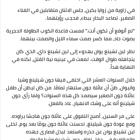
في زاوية من زوايا بكين، جلس الاثنان متقابلين في الفناء
الصغير. تصاعد البخار ببطء، فحجب رؤيتهما.
"لم أتوقع أن تكون أنت." لامست قاعدة الكوب الطاولة الحجرية
بصوت حاد، مما كسر صمت سماء الليل والصمت بينهما.
نظر لين تشينغ يوان بهدوء إلى لين تشينغ داي، الذي كان
يتجاهله طوال الوقت. لمعت في عينيه نية القتل، لكنه في
النهاية هدأ.
خلال السنوات العشر التي اختفى فيها جون شيلينغ وشيا
وانيوان، ظنّ أن عائلة جون ستنهار تمامًا. من كان ليظن أن طفل
عائلة جون الصغير سيصمد كل هذه السنوات؟ ولما رأى جون
شيلينغ أنه على وشك الانهيار، عاد بالفعل.
على مر السنين، أصبح التفوق على عائلة جون هاجسًا يراوده.
ومع عودة جون شيلينغ، تحسنت عائلة جون يومًا بعد يوم. تخلى
لين تشينغ يوان عن حذره واستعد لبذل قصارى جهده
والمقامرة في حفل زفاف جون شيلينغ وشيا وانيوان.