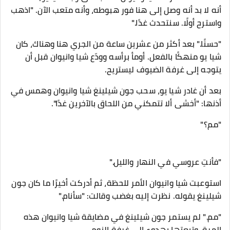
أنه لا بد أنه وصل إلى هنا فور هبوطه، وأنه متعب الآن. "اذهب
واسترح أولًا. سنتحدث غدًا."
"حسنًا." بعد أكثر من عشرين ساعة من الجري هنا وهناك، كان
شيا يو منهكًا بالفعل. أومأ برأسه وودّع شيا وانيوان قبل أن
يتوجه إلى غرفة الضيوف ليستريح.
بعد أن غادر شيا يو، سحب جون شيلينغ شيا وانيوان وهمس في
أذنها: "أخشى ألا تتمكني من اللحاق بالآخرين غدًا".
"مم؟"
"فأنتِ عروسي في النهار والليل."
استوعبت شيا وانيوان الأمر للحظة، ثم أدركت أخيرًا ما كان جون
شيلينغ يقوله. نظرت إليه بغضب وقالت: "سأنام."
"مم." لم يستمر جون شيلينغ في مضايقة شيا وانيوان هذه
المرة، وتبعتها بهدوء إلى غرفة النوم.