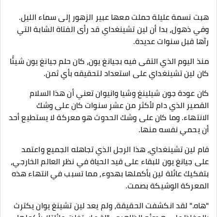
هبت نسمة عليلة حملت معها عبير الزهور إلى سماء الليل.
وفي ذهول، بدا أن لين تشينغداي قد رأى الفتاة الشابة التي
رآها قبل سنوات عديدة.
منذ اليوم الذي التقى فيه بجيانغ يون، كان حلم جيانغ يون شيئًا
كان لين تشينغداي على استعداد لتحقيقه بأي ثمن.
كان عودة جون شيلينغ وشيا وانيوان تعني أن هذا السلام
القصير الذي دام لأكثر من عشر سنوات كان على وشك
الانتهاء. وما كان على وشك الحدوث هو معركة لا يستطيع أحد
أن يحمي نفسه منها.
قام لين تشينغداي، هذا الرجل الذي تجاهله الجميع واعتمد
على جيانغ يون للبقاء على قيد الحياة في نظر العالم الخارجي،
بتفكيك عائلة لين بأكملها بهدوء، مما تسبب في انتهاء هذه
المعركة الوشيكة بصمت.
"هاه." لقد انكشفت الحقيقة، ولم يعد لين تشينغ يوان يكترث