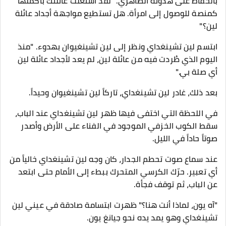
بالحفاظ على هدوئه الظاهري. "لقد استغلت عائلتك بأكملها
كمنصة للوصول إلى امرأة. هل تستطيع مواجهة أجداد عائلة
لين؟"
ابتسم لين تشينغداي ونظر إلى لين تشينغيوان بهدوء. "منذ
اليوم الذي طُردت فيه من عائلة لين، لم يعد لأجداد عائلة لين
أي صلة بي."
بعد ذلك، غادر لين تشينغداي، تاركاً لين تشينغيوان وحيداً.
في اللحظة التي اختفى فيها ظهر لين تشينغداي عند الباب،
سقط الكوب الخزفي الموجود في الفناء على الأرض وأصدر
صوتاً حاداً في الليل.
عند سماع صوت تحطم الجدار، كان وجه لين تشينغداي خالياً من
أي تعبير. حرّك الكرسي المتحرك ببطء إلى الأمام حتى ابتعد
عن الباب، ثم توقف فجأة.
"آه يون، لماذا أنت هنا؟" ظهرت ابتسامة صادقة في عيني لين
تشينغداي وهو يمد يده نحو جيانغ يون.