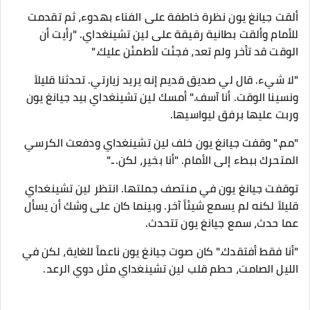
ألقت جيانغ يون نظرة خاطفة على الفناء بهدوء، ثم تقدمت
للأمام وألقت بطانية رقيقة على لين تشينغداي. "رأيت أن
الوقت قد تأخر ولم تعد، فجئت لأطمئن عليك."
"لا شيء. قال لي صديق قديم إنه يريد زيارتي. تحدثنا قليلاً
ونسينا الوقت. أنا آسف." أمسك لين تشينغداي بيد جيانغ يون
وربت عليها برفق ليواسيها.
"مم." وقفت جيانغ يون خلف لين تشينغداي ودفعت الكرسي
المتحرك ببطء إلى الأمام. "أنا بخير، لكن..."
توقفت جيانغ يون في منتصف جملتها. انتظر لين تشينغداي
قليلاً لكنه لم يسمع شيئاً آخر. وبينما كان على وشك أن يسأل
عما حدث، سمع جيانغ يون تتحدث.
"أنا فقط أفتقدك." كان صوت جيانغ يون ناعماً للغاية، لكن في
الليل الصامت، حطم قلب لين تشينغداي مثل دوي الرعد.