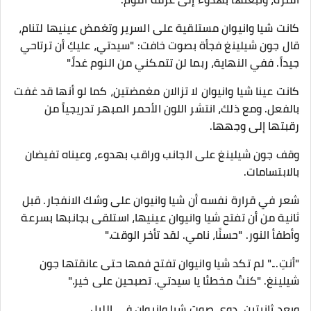
كانت شيا وانيوان مستلقية على السرير وتغمض عينيها لتنام،
قال جون شيلينغ فجأة بصوت خافت: "سيدتي، عليكِ أن ترتاحي
جيداً. ففي النهاية، ربما لن تتمكني من النوم غداً."
كانت عينا شيا وانيوان لا تزالان مغمضتين، كما لو أنها قد غفت
بالفعل. ومع ذلك، انتشر اللون الأحمر المبهر تدريجياً من
رقبتها إلى وجهها.
وقف جون شيلينغ على الجانب وراقب بهدوء، وعيناه تفيضان
بالابتسامات.
شعر في قرارة نفسه أن شيا وانيوان على وشك الانفجار. قبل
ثانية من أن تفتح شيا وانيوان عينيها، استلقى بجانبها بسرعة
وأطفأ النور. "حسنًا، نامي. لقد تأخر الوقت."
"أنتِ..." لم تكد شيا وانيوان تفتح فمها حتى عانقتها جون
شيلينغ. "كنتُ مخطئا يا سيدتي. تصبحين على خير."
وبعد ثانيتين، دوى صوت شيا وانيوان في الليل.