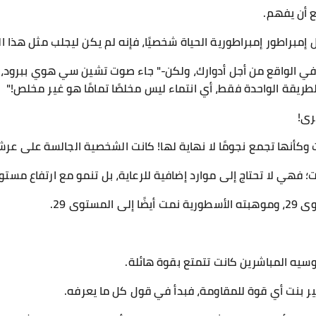
ع أن يفهم.
مبراطور إمبراطورية الحياة شخصيًا، فإنه لم يكن ليجلب مثل هذا ا
 في الواقع من أجل أدوارك، ولكن-" جاء صوت تشين سي هوي ببرود، ت
لطريقة الواحدة فقط، أي انتماء ليس مخلصًا تمامًا هو غير مخلص!"
رى!
أنها تجمع نجومًا لا نهاية لها! كانت الشخصية الجالسة على عرش
؛ فهي لا تحتاج إلى موارد إضافية للرعاية، بل تنمو مع ارتفاع مست
ستوى 29.
يه المباشرين كانت تتمتع بقوة هائلة.
ر بنت أي قوة للمقاومة، فبدأ في قول كل ما يعرفه.