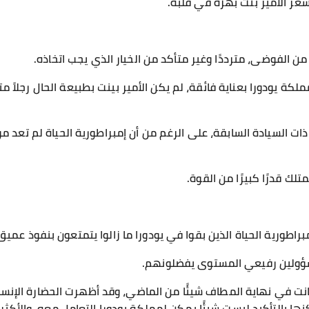
ر الأمير بنت بهزة في قلبه.
ن الفوضى، مترددًا وغير متأكد من الخيار الذي يجب اتخاذه.
ملكة يودورا بعناية فائقة، لم يكن الأمير بينت بطبيعة الحال رجلاً م
ات السيادة السابقة، على الرغم من أن إمبراطورية الحياة لم تعد موج
متلك قدرًا كبيرًا من القوة.
براطورية الحياة الذين بقوا في يودورا ما زالوا يتمتعون بنفوذ عميق
مسؤولين رفيعي المستوى يفضلونهم.
انت في نهاية المطاف شيئًا من الماضي، وقد أظهرت الحضارة الإنسان
كنها بالتأكيد ليست شيئًا يمكن لمملكة يودورا التعامل معه، والأك