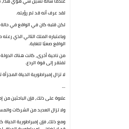
عندما سأله تشين سي هوي هذا، شع
لقد عرف أنه قد تم رؤيته.
لكن قلبه كان في الواقع في حالة م
وباعتباره الملك التالي الذي رعته م
الواقع صعبًا للغاية.
من ناحية أخرى، كانت هناك الدولة ذ
تفتقر إلى قوة الردع.
لا تزال إمبراطورية الحياة المجزأة ت
...
علاوة على ذلك، فإن الباحثين من إم
ولا تزال العديد من الشركات وال
ومع ذلك، فإن إمبراطورية الحياة ك
قد لا تضاهي إمبراطورية الحياة، ل