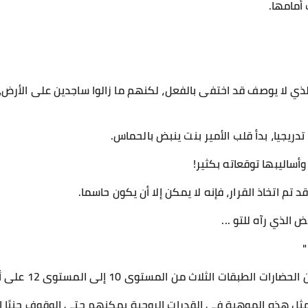
 أمامها.
ذي لا يوصف قد اختفى بالفعل، لكنهم ما زالوا ساجدين على الأرض، 
دريجيا، بدأ قلب الأمير بنت ينبض بالحماس.
وأساليبها توقعاته بكثير!
د تم اتخاذ القرار، فإنه لا يمكن إلا أن يكون حاسما.
الذي رآه للتو ...
"
الثلاث من المستوى 10 إلى المستوى 12 على أنها طبقات "إله"!
مثل هذه الموهبة في القدرات الروحية يمكنهم حتى الوقوف جنبًا إ