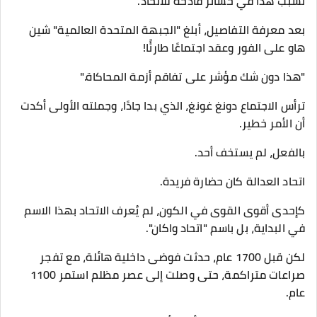
تسبب هذا في خسائر فادحة للاتحاد.
بعد معرفة التفاصيل، أبلغ "الجبهة المتحدة العالمية" شين
هاو على الفور وعقد اجتماعًا طارئًا!
"هذا دون شك مؤشر على تفاقم أزمة المحاكاة."
ترأس الاجتماع دونغ غونغ، الذي بدا جادًا، وجملته الأولى أكدت
أن الأمر خطير.
بالفعل، لم يستخف أحد.
اتحاد العدالة كان حضارة فريدة.
كإحدى أقوى القوى في الكون، لم يُعرف الاتحاد بهذا الاسم
في البداية، بل باسم "اتحاد واكان".
لكن قبل 1700 عام، حدثت فوضى داخلية هائلة، مع تفجر
صراعات متراكمة، حتى وصلت إلى عصر مظلم استمر 1100
عام.