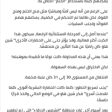
يمكنهم كبته باستخدام "الختم" الخاص به.
على الرغم من أنه ليس آمنًا ومباشرًا مثل منح الختم ومنح
القوة، لكن طالما تم التحكم في الكمية، يمكنهم هضم
الفوائد وتجنب السلبيات.
"عندما أصل إلى المرحلة الاستثنائية الرابعة، سيكون هذا
الكبت أكثر فعالية، وقد يؤثر حتى على الحضارات الأخرى!" شين
هاو كان راضيًا عن هذا التأثير، بل مندهشًا.
هذا يعني أن هذه المحاولة كانت نوعًا ما مُقيدة بموهبته!
لكن الاختراق ليس بهذه السهولة.
الانتقال من المستوى 30 إلى 31 كان عتبة ضخمة.
"يجب تسريع التطور؛ كلما كانت الحضارة البشرية أقوى، كلما
تقدمت أسرع!" فكر شين هاو في الوضع الحالي واتخذ قرارًا
حاسمًا.
بعد أسبوع آخر، غادر منطقة "الشمس الزرقاء" التي تم تطهير