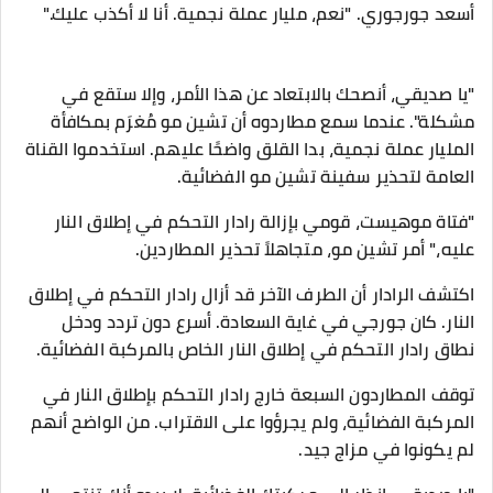
أسعد جورجوري. "نعم، مليار عملة نجمية. أنا لا أكذب عليك."
"يا صديقي، أنصحك بالابتعاد عن هذا الأمر، وإلا ستقع في
مشكلة". عندما سمع مطاردوه أن تشين مو مُغرَم بمكافأة
المليار عملة نجمية، بدا القلق واضحًا عليهم. استخدموا القناة
العامة لتحذير سفينة تشين مو الفضائية.
"فتاة موهيست، قومي بإزالة رادار التحكم في إطلاق النار
عليه،" أمر تشين مو، متجاهلاً تحذير المطاردين.
اكتشف الرادار أن الطرف الآخر قد أزال رادار التحكم في إطلاق
النار. كان جورجي في غاية السعادة. أسرع دون تردد ودخل
نطاق رادار التحكم في إطلاق النار الخاص بالمركبة الفضائية.
توقف المطاردون السبعة خارج رادار التحكم بإطلاق النار في
المركبة الفضائية، ولم يجرؤوا على الاقتراب. من الواضح أنهم
لم يكونوا في مزاج جيد.