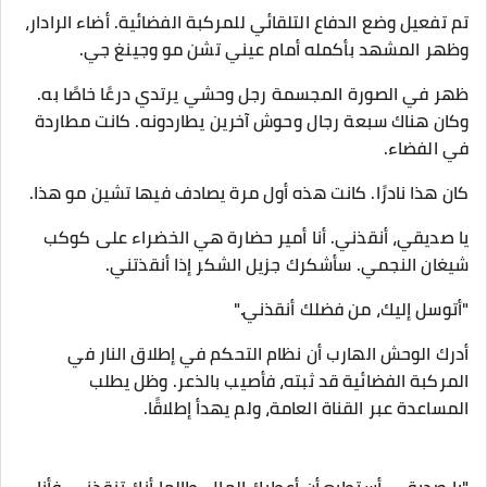
تم تفعيل وضع الدفاع التلقائي للمركبة الفضائية. أضاء الرادار،
وظهر المشهد بأكمله أمام عيني تشن مو وجينغ جي.
ظهر في الصورة المجسمة رجل وحشي يرتدي درعًا خاصًا به.
وكان هناك سبعة رجال وحوش آخرين يطاردونه. كانت مطاردة
في الفضاء.
كان هذا نادرًا. كانت هذه أول مرة يصادف فيها تشين مو هذا.
يا صديقي، أنقذني. أنا أمير حضارة هي الخضراء على كوكب
شيغان النجمي. سأشكرك جزيل الشكر إذا أنقذتني.
"أتوسل إليك، من فضلك أنقذني."
أدرك الوحش الهارب أن نظام التحكم في إطلاق النار في
المركبة الفضائية قد ثبته، فأصيب بالذعر. وظل يطلب
المساعدة عبر القناة العامة، ولم يهدأ إطلاقًا.