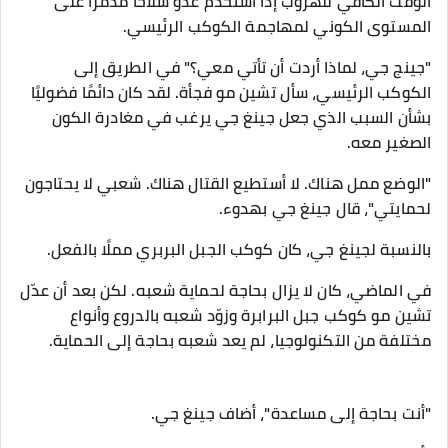
الوقت الكافي للهروب إذا استخدم عدو سلاحًا مدمرًا على
المستوى الكوني لمهاجمة الكوكب الرئيسي.
"جينج جي، لماذا أردت أن تأتي معي؟" في الطريق إلى
الكوكب الرئيسي، سأل تشين مو فجأة. لقد كان دائمًا فضوليًا
بشأن السبب الذي جعل جينغ جي يرغب في مغادرة الكون
الصغير معه.
"الوضع ممل هناك. لا أستطيع القتال هناك. شعبي لا يحتاجون
لحمايتي"، قال جينغ جي بهدوء.
بالنسبة لجينغ جي، كان كوكب الجبل البربري مملًا بالفعل.
في الماضي، كان لا يزال بحاجة لحماية شعبه. لكن بعد أن عدّل
تشين مو كوكب جبل البرابرة وزوّد شعبه بالدروع وأنواع
مختلفة من التكنولوجيا، لم يعد شعبه بحاجة إلى الحماية.
"أنت بحاجة إلى مساعدة"، أضاف جينغ جي.