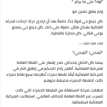
"أوه؟ على ما يرام. "
ولم يعلق تشين مو.
كان جينغ جي قويًا جدًا، خاصةً بعد أن ارتدى درعًا. ازدادت قدرته
القتالية بشكل هائل. علاوة على ذلك، كان جينغ جي يتمتع
بوعي قتالي. كان محاربًا بالفطرة.
بيب بيب بيب …
"أنقذني! "أنقذني!"
بينما كان الاثنان يتحدثان، صدر إشعار على القناة العامة
للمركبة الفضائية. أظهر رادار التحكم في إطلاق النار في
المركبة الفضائية أيضًا نقطة حمراء تُطاردها سبع نقاط حمراء.
كانت النقطة الحمراء متجهة نحوهم.
انطلقت صرخة الاستغاثة من النقطة الحمراء التي كانت
تتسرب عبر القناة العامة للتحالف العالمي. استطاعت المركبة
الفضائية استقبالها.