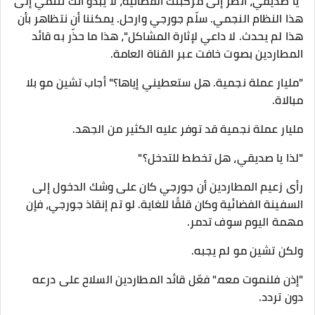
"يا صديقي، انظر إلى مركبتك الفضائية، لا يبدو أنك تنتمي إلى
هذا النظام النجمي. سلّم جورجي وارحل. يمكننا أن نتظاهر بأن
هذا لم يحدث. لا داعي لإثارة المشاكل"، هذا ما حذّر به قائد
المطاردين بصوت خافت عبر القناة العامة.
"مليار عملة نجمية. هل ستعطيني إياها؟" أجاب تشين مو بلا
مبالاة.
مليار عملة نجمية قد توفر عليه الكثير من الجهد.
"لذا يا صديقي، هل تخطط للتدخل؟"
رأى زعيم المطاردين أن جورجي كان على وشك الدخول إلى
السفينة الفضائية وكان قلقًا للغاية. لو تم إنقاذ جورجي، فإن
مهمة اليوم سوف تدمر.
ولكن تشين مو لم يجبه.
"إذن فلنموت معه." فعّل قائد المطاردين السلاح على درعه
دون تردد.