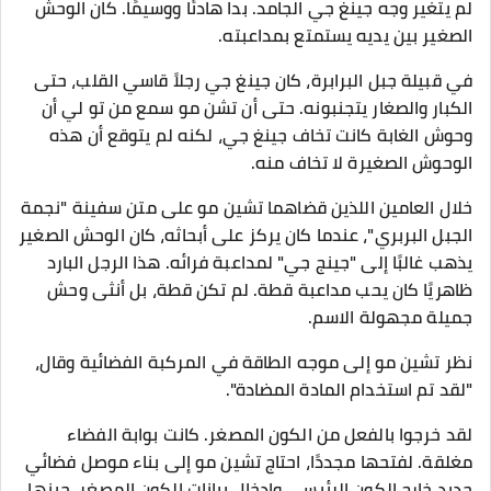
لم يتغير وجه جينغ جي الجامد. بدا هادئًا ووسيمًا. كان الوحش
الصغير بين يديه يستمتع بمداعبته.
في قبيلة جبل البرابرة، كان جينغ جي رجلاً قاسي القلب، حتى
الكبار والصغار يتجنبونه. حتى أن تشن مو سمع من تو لي أن
وحوش الغابة كانت تخاف جينغ جي، لكنه لم يتوقع أن هذه
الوحوش الصغيرة لا تخاف منه.
خلال العامين اللذين قضاهما تشين مو على متن سفينة "نجمة
الجبل البربري"، عندما كان يركز على أبحاثه، كان الوحش الصغير
يذهب غالبًا إلى "جينج جي" لمداعبة فرائه. هذا الرجل البارد
ظاهريًا كان يحب مداعبة قطة. لم تكن قطة، بل أنثى وحش
جميلة مجهولة الاسم.
نظر تشين مو إلى موجه الطاقة في المركبة الفضائية وقال،
"لقد تم استخدام المادة المضادة".
لقد خرجوا بالفعل من الكون المصغر. كانت بوابة الفضاء
مغلقة. لفتحها مجددًا، احتاج تشين مو إلى بناء موصل فضائي
جديد خارج الكون الرئيسي وإدخال بيانات الكون المصغر. حينها