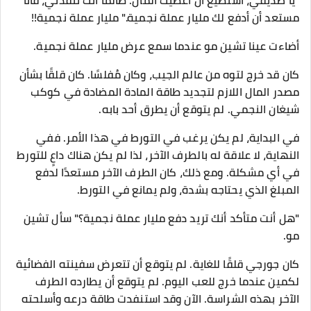
"يا صديقي، أستطيع أن أعطيك المال. طالما أنك تنقذني، فأنا
مستعد أن أدفع لك مليار عملة نجمية." مليار عملة نجمية!!
أضاءت عينا تشين مو عندما سمع عرض مليار عملة نجمية.
كان قد خرج لتوه من عالم الجيب، وكان مُفلسًا. كان قلقًا بشأن
مصدر المال اللازم لتجديد طاقة المادة المضادة في كوكب
شيغان النجمي. لم يتوقع أن يطرق أحد بابه.
في البداية، لم يكن يرغب في التورط في هذا الأمر. ففي
النهاية، لا علاقة له بالطرف الآخر، لذا لم يكن هناك داعٍ للتورط
في أي مشكلة. ومع ذلك، كان الطرف الآخر مستعدًا لدفع
المبلغ الذي يحتاجه بشدة، ولم يمانع في التورط.
"هل أنت متأكد أنك تريد دفع مليار عملة نجمية؟" سأل تشين
مو.
كان جورجي قلقًا للغاية. لم يتوقع أن تتعرض سفينته الفضائية
لكمين عندما خرج للعب اليوم. لم يتوقع أن يطارده الطرف
الآخر بهذه الشراسة. الآن وقد استنفدت طاقة درعه وأسلحته