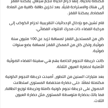
مكتظة بالحياة. إنها حزام الحياة لنجم شيغان. يمكننا القفز
إلى هناك والاستراحة قليلًا. بعد تخزين طاقة كافية من المادة
المضادة، يمكننا القفز.
قام تشين مو بإدخال الإحداثيات التقريبية لحزام الكوكب إلى
مركبة الفضاء ذات محرك الالتواء الفضائي.
كان من المستحيل القفز لمسافة تزيد عن 100 مليون سنة
ضوئية، ولكن كان من الممكن القفز لمسافة بضع سنوات
ضوئية.
كانت خريطة النجوم الخاصة بهم هي سفينة الفضاء الضوئية
الأصلية لحضارة العيون الثلاثة.
بعد مليارات السنين من التطور، أصبحت خريطة النجوم الكونية
مكتملة تمامًا. حتى حضارة منخفضة المستوى استطاعت
الحصول على خريطة نجوم كونية كاملة وخريطة توزيع الطاقة،
فما بالك بحضارة متوسطة المستوى مثل حضارة العيون
الثلاث.