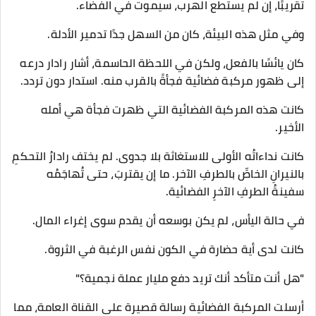
تقريبًا، إن لم يستطع الهرب، سيموت في الفضاء.
وفي مثل هذه البيئة، كان من السهل جدًا تدمير الأدلة.
كان يائسًا بالفعل، ولكن في اللحظة الحاسمة، أشار رادار درعه
إلى ظهور مركبة فضائية فجأةً بالقرب منه. استدار دون تردد.
كانت هذه المركبة الفضائية التي ظهرت فجأة هي أمله
الأخير.
كانت نداءاتُه الأولى للاستغاثة بلا جدوى. لم يختف رادارُ التحكمِ
بالنيرانِ الخاصِّ بالطرفِ الآخر. ما إن يقتربَ، حتى تُهاجَمُه
سفينةُ الطرفِ الآخرِ الفضائية.
في حالة اليأس، لم يكن بوسعه أن يقدم سوى إغراء المال.
كانت لدى أية حضارة في الكون نفس الرغبة في الثروة.
"هل أنت متأكد أنك تريد دفع مليار عملة نجمية؟"
أرسلت المركبة الفضائية رسالة قصيرة على القناة العامة، مما