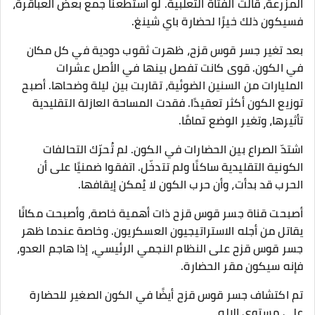
المزرعة، قالت الفتاة الثعلبية. لو استطعنا جمع بعض العباقرة،
فسيكون ذلك خيرًا لحضارة باي شينغ.
بعد تغير جسر قوس قزح، ظهرت ثقوب دودية في كل مكان
في الكون. قوى كانت تفصل بينها في الأصل عشرات
المليارات من السنين الضوئية، تقاربت بين ليلة وضحاها. أصبح
توزيع الكون أكثر تعقيدًا. فقدت المساحة العازلة التقليدية
تأثيرها، وتغير الوضع تمامًا.
اشتدّ الصراع بين الحضارات في الكون. لم تُحرّك التحالفات
الكونية التقليدية ساكنًا ولم تتدخّل. اتفقوا ضمنيًا على أن
الحرب قد بدأت، وأن حرب الكون لا يُمكن إيقافها.
أصبحت قناة جسر قوس قزح ذات أهمية خاصة، وأصبحت مكانًا
يقاتل من أجله الاستراتيجيون العسكريون. وخاصة عندما ظهر
جسر قوس قزح على النظام النجمي الرئيسي، إذا هاجم العدو،
فإنه سيكون مقر الحضارة.
تم اكتشاف جسر قوس قزح أيضًا في الكون الصغير للحضارة
على مستوى الإله.