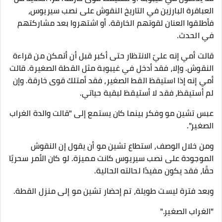
العباقرة البارزين في التاريخ النقوش على نصب سيريوس،
فأطلقوا العنان لقوتهم الخارقة. أو اشتهروا بعد مشاركتهم
في الحدث.
قالت أمي إنه عليّ الانتظار حتى أكبر قبل أن أتمكن من قراءة
النقوش. وإلا، فقد أدخل في غيبوبة مثل القطة الصغيرة. قالت
أمي إنه إذا استيقظ القط الصغير، فقد أمتلك قوى خارقة. وإن
لم أستيقظ، فقد لا أستيقظ لبقية حياتي.
عبس تشين مو وفكر بينما كان يستمع إلى "قالت والدة الغراب
الصغير".
ومن خلال الوصف، استطاع تشين مو أن يقول إن النقوش
الموجودة على نصب سيريوس كانت مميزة. لو كان الأمر سحريًا
حقًا، فقد يكون مفيدًا لحالته الحالية.
وبعد فترة ليست طويلة، تم إحضار تشين مو إلى منزل القطة.
"الغراب الصغير."