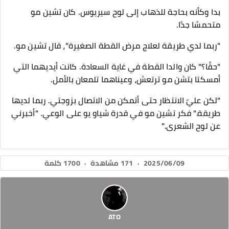
بدا وكأنه بحاجة للذهاب إلى لوح سيريوس. كان تشين مو
متحمسًا جدًا.
"ربما لدي طريقة لعلاج مرض القطة الصغيرة"، قال تشين مو.
"حقًا؟" كان والدا القطة في غاية السعادة. كانت أيديهما التي
أمسكتا بتشن مو ترتعش، وعيناهما تلمعان بالأمل.
"لكن عليّ الانتظار حتى أتمكن من الاتصال بزوجتي. ربما لديها
طريقة." فكر تشين مو في قدرة شياو يو على الوعي. "أخبرني
عن لوح الشعرى."
2025/06/09
·
171 مشاهدة
·
1700 كلمة
ATO