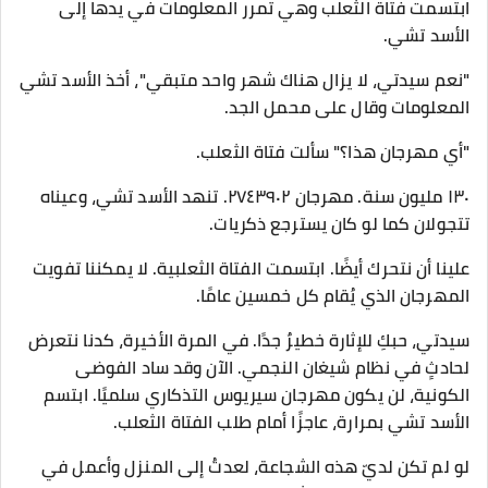
ابتسمت فتاة الثعلب وهي تمرر المعلومات في يدها إلى
الأسد تشي.
"نعم سيدتي، لا يزال هناك شهر واحد متبقي"، أخذ الأسد تشي
المعلومات وقال على محمل الجد.
"أي مهرجان هذا؟" سألت فتاة الثعلب.
١٣٠ مليون سنة. مهرجان ٢٧٤٣٩٠٢. تنهد الأسد تشي، وعيناه
تتجولان كما لو كان يسترجع ذكريات.
علينا أن نتحرك أيضًا. ابتسمت الفتاة الثعلبية. لا يمكننا تفويت
المهرجان الذي يُقام كل خمسين عامًا.
سيدتي، حبكِ للإثارة خطيرٌ جدًا. في المرة الأخيرة، كدنا نتعرض
لحادثٍ في نظام شيغان النجمي. الآن وقد ساد الفوضى
الكونية، لن يكون مهرجان سيريوس التذكاري سلميًا. ابتسم
الأسد تشي بمرارة، عاجزًا أمام طلب الفتاة الثعلب.
لو لم تكن لديّ هذه الشجاعة، لعدتُ إلى المنزل وأعمل في