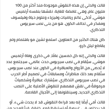
قالت والدتي إن هذه النقوش موجودة منذ أكثر من 100
مليون عام، وهي غامضة للغاية. نقشها بنفسه أرتميس
موشي، أذكى عالم رياضيات وفيزياء وعلوم حياة وفيلسوف
ومفكر في تحالف الكون. هو من بنى نصب سيريوس
التذكاري.
كان هناك الكثير من العناوين. استمع تشين مو باهتمام ولم
يقاطع ليتل كرو.
قالت والدتي إنه كل خمسين عامًا، في ذكرى وفاة أرتميس
موشي، سيُقام في نصب سيريوس حدث عالمي. سيجتمع عدد
لا يُحصى من الأرواح والعباقرة في الكون عند نصب سيريوس.
ستُقام بعد ذلك مناظراتٌ ومسابقاتٌ في تصميم أطر الحرب
في نصب سيريوس التذكاري. سيُشارك عباقرةٌ وشخصياتٌ
مرموقةٌ في نقشِ فهمهم للنقوش الأصلية على النصب
التذكاري الجديد، وسينقلونها إلى الأجيال القادمة.
قالت أمي أيضًا إنه بعد قراءة النقوش، قد لا يحدث شيء. أو
قد يدخلون في غيبوبة أو تستيقظ قوى خارقة. قرأ العديد من