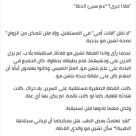
"ماذا جرى؟ "عم سيئ الحظ."
"لا تقل "قالت أمي" في المستقبل، وإلا فلن تتمكن من الزواج."
نصحه تشين مو بجدية.
عندما رأى والدا القطة تشين مو قادمًا، استقبلاه بأدب. لم يزل
الحزن على وجهيهما، فلم يطيقاه بحفاوة. كان الجميع في
البلدة على علم بتشن مو، العمّ التعيس. وكانوا يعلمون أيضًا أن
ابنهم كان على علاقة جيدة بتشن مو.
كانت القطة الصغيرة مستلقية على السرير، بلا حراك. كانت
هادئة للغاية، كما لو كانت نائمة. لم يكن بها أي علة.
ولكن مهما نادوها فلن تستيقظ.
"لقد تعلمتُ بعض الطب. هل يمكنكما أن ترياني سجلاتها
الطبية؟" سأل تشين مو والدي القطة.