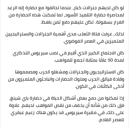
لو كان لديهم جنرالات كبار، عندما تحالفوا مع حضارة إله الرعد
لمحاصرة حضارة التلميذ الأسود، لما تمكنت هذه الحضارة من
الفرار بسهولة. لكان عليهم دفع ثمن باهظ.
لذلك، عرفت فتاة الثعلب مدى أهمية الجنرالات والاستراتيجيين
المتميزين في العصر الفوضوي.
كان الاجتماع الكبير الذي أقيم في نصب سيريوس التذكاري
لمدة 50 عامًا بمثابة تجمع للمواهب.
كان الاستراتيجيون والجنرالات ومشغلو الحرب ومصمموها
وقادة فيالق الحرب وملوك الحضارات والباحثون المتميزون من
أذكى الكائنات في الكون.
إذا تمكنوا من دمج بعض أشكال الحياة في حضارة باي شينغ،
فإن ذلك من شأنه أن يخفف من نقص المواهب لديهم. علاوة
على ذلك، في مقبرة سيريوس، قد يكون هناك زعيم عبقري
للعصر القادم.