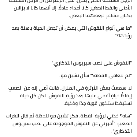
الرجل السمكة الأدنى بحزن. على الرغم من أن الرجل السمكة
الأدنى والقط الصغير كانا أعداء عادةً، إلا أنهما كانا لا يزالان
يكنان مشاعر لبعضهما البعض.
"ما هي أنواع النقوش التي يمكن أن تجعل الحياة باهتة بعد
رؤيتها؟"
"النقوش على نصب سيريوس التذكاري."
"لم تتعافى القطة؟" سأل تشين مو.
لا، سمعتُ بعضَ الثرثرةِ في المنزل. قالت أمي إنه من الصعبِ
إيقاظُ حياةٍ أغمي عليها بعدَ رؤيةِ النقوش. لكن كل حياة
تستيقظ ستكون قوية جدًا وذكية.
"هاه؟ خذني لرؤية القطة. فكر تشين مو للحظة ثم قال للغراب
الصغير: "أخبرني عن النقوش الموجودة على نصب سيريوس
التذكاري".