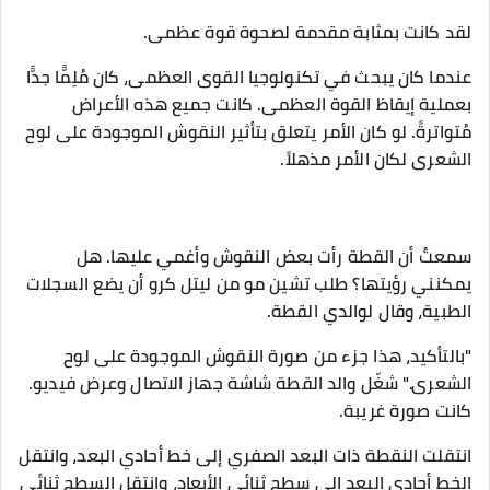
لقد كانت بمثابة مقدمة لصحوة قوة عظمى.
عندما كان يبحث في تكنولوجيا القوى العظمى، كان مُلِمًّا جدًّا
بعملية إيقاظ القوة العظمى. كانت جميع هذه الأعراض
مُتواترةً. لو كان الأمر يتعلق بتأثير النقوش الموجودة على لوح
الشعرى لكان الأمر مذهلاً.
سمعتُ أن القطة رأت بعض النقوش وأغمي عليها. هل
يمكنني رؤيتها؟ طلب تشين مو من ليتل كرو أن يضع السجلات
الطبية، وقال لوالدي القطة.
"بالتأكيد، هذا جزء من صورة النقوش الموجودة على لوح
الشعرى." شغّل والد القطة شاشة جهاز الاتصال وعرض فيديو.
كانت صورة غريبة.
انتقلت النقطة ذات البعد الصفري إلى خط أحادي البعد، وانتقل
الخط أحادي البعد إلى سطح ثنائي الأبعاد، وانتقل السطح ثنائي