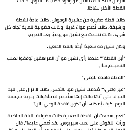
سرعان ما اكتشف تشين مو وجود خطب ما. اليوم، اختفت
القطة الأكثر نشاطًا.
كانت قطة صغيرة من عشيرة الوحوش. كانت عادةً نشطة
ورشيقة. كانت تُصدر مواءً غريبًا، وكانت فضولية للغاية تجاه كل
شيء. كانت تتحدث مع تشين مو يوميًا بعد التدريب.
وكان تشين مو سعيدًا أيضًا بالقط الصغير.
"أين القطة؟" عندما رأى تشين مو أن المراهقين توقفوا لطلب
النصيحة، سأل.
"القطة فاقدة للوعي."
"غير واعي؟" صُدمت تشين مو. بالأمس، كانت لا تزال على قيد
الحياة. حتى أنها قالت إنها ستُحضر له مأكولات بحرية مجففة
اليوم. كيف يُمكنها أن تكون فاقدة للوعي الآن؟
"نعم، سمعت أن القطة الصغيرة كانت فضولية الليلة الماضية
ورأت النقوش على نصب سيريوس. لقد أغمي عليها"، قال