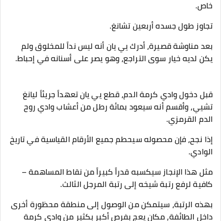
خاص.
تجاوز طول جسده أربعين تشانغ.
بعد مناوشة قصيرة، أدرك يي يان أنه ليس نداً للمخلوق ولم
يكن لديه خيار سوى التراجع، وهو يصر على أسنانه في إحباط.
قبل دخول وادي كرمة الدم، قطع يي يان تعهداً جريئاً ليانغ
تشيي، وأقسم أنه سيعود بمائة رطل من أعشاب وادي روح
الدم القرمزي.
إذا نجح، فإن محصوله سيحطم جميع الأرقام القياسية في تاريخ
الوادي.
مثل هذا الإنجاز سيكسبه قدراً كبيراً من نقاط المساهمة –
كافية لرفع رتبة شيخه إلى رتبة المرجل الثالث.
بهذه الرتبة، سيتمكن من الوصول إلى منطقة محظورة أخرى
داخل الطائفة، مكان يعج بفرص أكبر بكثير من وادي كرمة