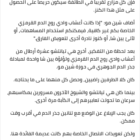
فإن كل مزارع تقريباً في الطائفة سيكون حريصاً على الحصول
على مثل هذا الكنز.
أضاف شين مو: "إذا كانت أعشاب وادي روح الدم القرمزي
الخاصة بكم غير كافية، فيمكنكم استخدام المساهمات، أو
لآلئ يين شا، أو كنوز نادرة أخرى لتعويض الفارق."
بعد لحظة من التفكير، أخرج هي تيانتشو عشرة أرطال من
أعشاب وادي روح الدم القرمزي ولؤلؤة يين شا واحدة لمبادلة
جذر الدم الجوهري في حوزة شين مو.
كان كلا الطرفين راضيين، وحصل كل منهما على ما يحتاجه.
بينما كان هي تيانتشو والشيوخ الآخرون مسرورين بمكاسبهم،
سرعان ما تحولت تعابيرهم إلى الكآبة مرة أخرى.
كان يجب الإبلاغ عن الوضع مع تنانين جذر الدم في أقرب وقت
ممكن.
ولكن تعويذات الاتصال الخاصة بهم كانت عديمة الفائدة هنا.