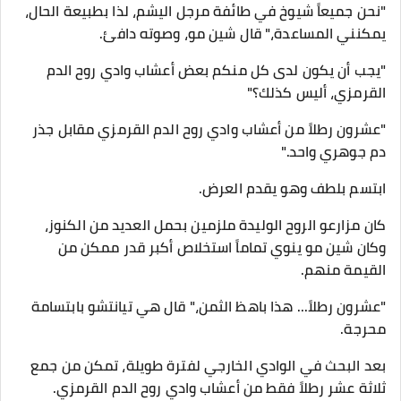
"نحن جميعاً شيوخ في طائفة مرجل اليشم، لذا بطبيعة الحال،
يمكنني المساعدة،" قال شين مو، وصوته دافئ.
"يجب أن يكون لدى كل منكم بعض أعشاب وادي روح الدم
القرمزي، أليس كذلك؟"
"عشرون رطلاً من أعشاب وادي روح الدم القرمزي مقابل جذر
دم جوهري واحد."
ابتسم بلطف وهو يقدم العرض.
كان مزارعو الروح الوليدة ملزمين بحمل العديد من الكنوز،
وكان شين مو ينوي تماماً استخلاص أكبر قدر ممكن من
القيمة منهم.
"عشرون رطلاً... هذا باهظ الثمن،" قال هي تيانتشو بابتسامة
محرجة.
بعد البحث في الوادي الخارجي لفترة طويلة، تمكن من جمع
ثلاثة عشر رطلاً فقط من أعشاب وادي روح الدم القرمزي.