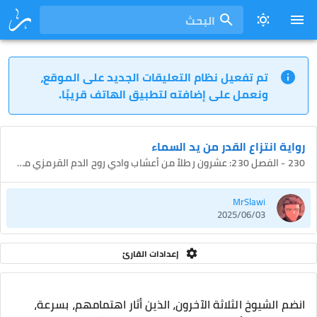
البحث
تم تفعيل نظام التعليقات الجديد على الموقع،
ونعمل على إضافته لتطبيق الهاتف قريبًا.
رواية انتزاع القدر من يد السماء
230 - الفصل 230: عشرون رطلاً من أعشاب وادي روح الدم القرمزي مقابل جذر دم جوهري واحد
MrSlawi
2025/06/03
إعدادات القارئ
انضم الشيوخ الثلاثة الآخرون، الذين أثار اهتمامهم، بسرعة،