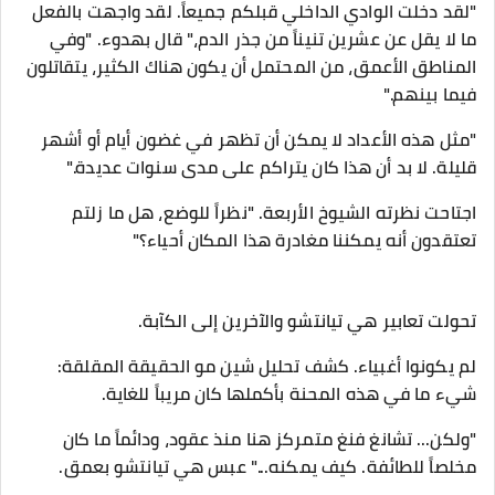
"لقد دخلت الوادي الداخلي قبلكم جميعاً. لقد واجهت بالفعل
ما لا يقل عن عشرين تنيناً من جذر الدم،" قال بهدوء. "وفي
المناطق الأعمق، من المحتمل أن يكون هناك الكثير، يتقاتلون
فيما بينهم."
"مثل هذه الأعداد لا يمكن أن تظهر في غضون أيام أو أشهر
قليلة. لا بد أن هذا كان يتراكم على مدى سنوات عديدة."
اجتاحت نظرته الشيوخ الأربعة. "نظراً للوضع، هل ما زلتم
تعتقدون أنه يمكننا مغادرة هذا المكان أحياء؟"
تحولت تعابير هي تيانتشو والآخرين إلى الكآبة.
لم يكونوا أغبياء. كشف تحليل شين مو الحقيقة المقلقة:
شيء ما في هذه المحنة بأكملها كان مريباً للغاية.
"ولكن... تشانغ فنغ متمركز هنا منذ عقود، ودائماً ما كان
مخلصاً للطائفة. كيف يمكنه..." عبس هي تيانتشو بعمق.