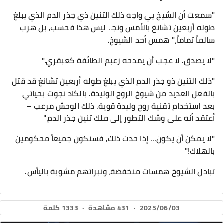
"سمعت أن الشيخ يي واجه ذلك التنين ذي جذر الدم الذي يبلغ
طوله أربعين تشانغ بالأمس ونجا. ليس هذا فحسب، بل هرب
سالماً تماماً،" همس أحد الشيوخ.
"لا يصدق. لا عجب أن يمدحه زعيم الطائفة كعبقري."
"ذلك التنين ذو جذر الدم الذي يبلغ طوله أربعين تشانغ قد قتل
بالفعل العديد من شيوخ الروح الوليدة. بالكاد نجوت بحياتي
بعد استخدام تقنية روح وليدة قوية. ذلك الوحش مرعب –
أعتقد أنه على وشك التطور إلى ملك تنين جذر الدم."
"لا يمكن أن يكون... إذا حدث ذلك، فسنكون جميعاً محكومين
بالهلاك!"
تبادل الشيوخ همسات منخفضة، ونبراتهم مشوبة باليأس.
2025/06/03
·
431 مشاهدة
·
1333 كلمة