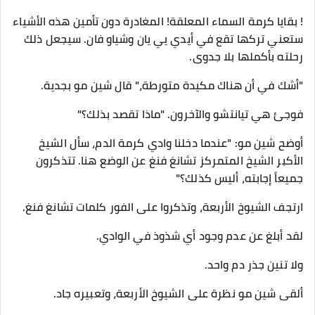
! بقايا كرمة السماء المعلقة! المغادرة دون تأمين هذه الأشياء
ستعني تركها تقع في أيدي يي يان وشياو فان. سيجعل ذلك
رحلته بأكملها بلا جدوى.
"أشك في أن هناك مكيدة متورطة،" قال شين مو بجدية.
فوجئ هي تيانتشو والآخرون. "ماذا تقصد بذلك؟"
أوضح شين مو: "عندما دخلنا وادي كرمة الدم، سأل الشيخ
الأكبر الشيخ المتمركز تشانغ فنغ عن الوضع هنا. تتذكرون
جميعاً إجابته، أليس كذلك؟"
ارتجف الشيوخ الأربعة، وتذكروا على الفور كلمات تشانغ فنغ.
لقد أبلغ عن عدم وجود أي شذوذ في الوادي.
ولا تنين جذر دم واحد.
ألقى شين مو نظرة على الشيوخ الأربعة، وتعبيره جاد.