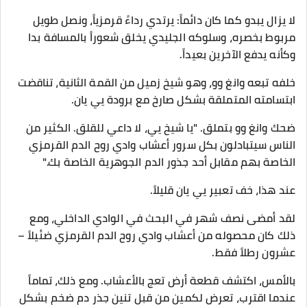
لا يزال يبدو كما كان دائماً: يرتدي رداءً قرمزياً، ونصل طويل
مربوط بخصره، وسلوكه الجليدي يخلق شعوراً بالمسافة بدا
وكأنه يدفع الآخرين بعيداً.
خلفه تبعه وانغ وو، وهو شيخ زميل من القمة الثانية، تناقضت
ابتسامته المتملقة بشكل صارخ مع برودة يي يان.
ضحك وانغ وو بتملق. "يا شيخ يي، لا داعي للقلق. الكثير من
الناس سيتبادلون بكل سرور أعشاب وادي روح الدم القرمزي
الخاصة بهم مقابل أحد جذور الدم الجوهرية الخاصة بك."
عند هذا، خف تعبير يي يان قليلاً.
لقد أمضى نصف شهر في البحث في الوادي الداخلي، ومع
ذلك كان محصوله من أعشاب وادي روح الدم القرمزي ضئيلاً –
عشرون رطلاً فقط.
بالأمس، اكتشف قطعة أرض تعج بالأعشاب. ومع ذلك، تماماً
عندما اقترب، تعرض لكمين من قبل تنين جذر دم ضخم بشكل