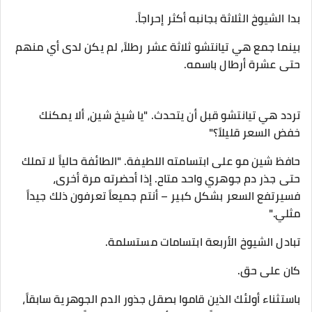
بدا الشيوخ الثلاثة بجانبه أكثر إحراجاً.
بينما جمع هي تيانتشو ثلاثة عشر رطلاً، لم يكن لدى أي منهم
حتى عشرة أرطال باسمه.
تردد هي تيانتشو قبل أن يتحدث. "يا شيخ شين، ألا يمكنك
خفض السعر قليلاً؟"
حافظ شين مو على ابتسامته اللطيفة. "الطائفة حالياً لا تملك
حتى جذر دم جوهري واحد متاح. إذا أحضرته مرة أخرى،
فسيرتفع السعر بشكل كبير – أنتم جميعاً تعرفون ذلك جيداً
مثلي."
تبادل الشيوخ الأربعة ابتسامات مستسلمة.
كان على حق.
باستثناء أولئك الذين قاموا بصقل جذور الدم الجوهرية سابقاً،