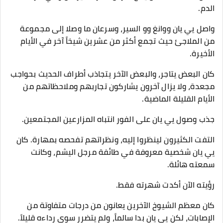
الدم.
واصل يي يان ووانغ وو السير، وسرعان ما وصلا إلى مجموعة
من الملاجئ حيث تجمع أكثر من عشرين شيخاً آخر في الأيام
الأخيرة.
كان البعض يتاجر، والبعض الآخر يتجاذب أطراف الحديث بحواجب
مجعدة، ولا يزال آخرون يشاركون تجاربهم وملاحظاتهم من
الأيام القليلة الماضية.
جذب وصول يي يان على الفور انتباه المزارعين المجتمعين.
التفت الكثيرون لينظروا إليه، ونظراتهم تفحصه بمهارة. كان
يي يان شخصية معروفة في طائفة مرجل اليشم، وكانت
سمعته هائلة.
رؤيته الآن أكدت شهرته فقط.
كان معظم الشيوخ الآخرين يعانون من درجات متفاوتة من
الإصابات، لكن يي يان بدا سالماً، ولم يتضرر سوى رداءه قليلاً.