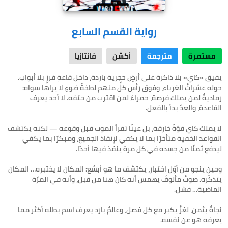
رواية القسم السابع
مستمرة
مترجمة
أكشن
فانتازيا
يفيق «كاي» بلا ذاكرة على أرضٍ حجرية باردة، داخل قاعةِ فرزٍ بلا أبواب.
حوله عشراتُ الغرباء، وفوق رأسِ كلٍّ منهم لطخةُ ضوءٍ لا يراها سواه:
رماديةٌ لمن يملك فرصة، حمراءُ لمن اقترب من حتفه. لا أحد يعرف
لا يملك كاي قوّةً خارقة، بل عينًا تقرأ الموت قبل وقوعه — لكنه يكتشف
القواعد الخفية متأخرًا بما لا يكفي لإنقاذ الجميع، ومبكرًا بما يكفي
وحين ينجو من أوّل اختبار، يكتشف ما هو أبشع: المكان لا يختبره… المكان
يتذكّره. صوتٌ مألوفٌ يهمس أنه كان هنا من قبل، وأنه في المرّة
نجاةٌ بثمن، لغزٌ يكبر مع كل فصل، وعالمٌ بارد يعرف اسم بطله أكثر مما
يعرفه هو عن نفسه.